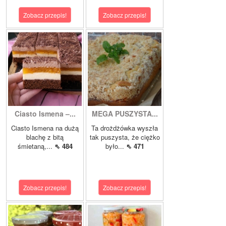
Zobacz przepis!
Zobacz przepis!
Ciasto Ismena –...
MEGA PUSZYSTA...
Ciasto Ismena na dużą
Ta drożdżówka wyszła
blachę z bitą
tak puszysta, że ciężko
śmietaną,...
⇖ 484
było...
⇖ 471
Zobacz przepis!
Zobacz przepis!