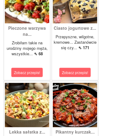
Pieczone warzywa
Ciasto jogurtowe z...
na...
Przepyszne, wilgotne,
kremowe... Zastanówcie
Zrobiłam takie na
się czy...
⇖ 171
urodziny mojego męża,
wszystkie...
⇖ 68
Zobacz przepis!
Zobacz przepis!
Lekka sałatka z...
Pikantny kurczak...