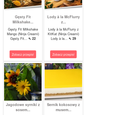
Gęsty Fit
Lody à la McFlurry
Milkshake...
z...
Gęsty Fit Milkshake
Lody à la McFlurry z
Mango (Ninja Creami)
KitKat (Ninja Creami)
Gęsty Fit...
⇖ 22
Lody à la...
⇖ 29
Zobacz przepis!
Zobacz przepis!
Jagodowe syrniki z
Sernik kokosowy z
sosem...
musem...