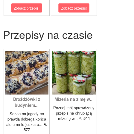
Zobacz przepis!
Zobacz przepis!
Przepisy na czasie
Drożdżówki z
Mizeria na zimę w...
budyniem...
Poznaj mój sprawdzony
przepis na chrupiącą
Sezon na jagody co
mizerię w...
⇖ 544
prawda dobiega końca
ale u mnie jeszcze...
⇖
577