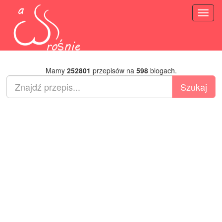
Toggl
naviga
Mamy
252801
przepisów na
598
blogach.