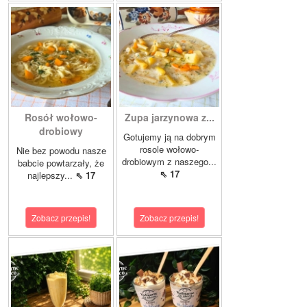
Rosół wołowo-
Zupa jarzynowa z...
drobiowy
Gotujemy ją na dobrym
rosole wołowo-
Nie bez powodu nasze
drobiowym z naszego...
babcie powtarzały, że
⇖ 17
najlepszy...
⇖ 17
Zobacz przepis!
Zobacz przepis!