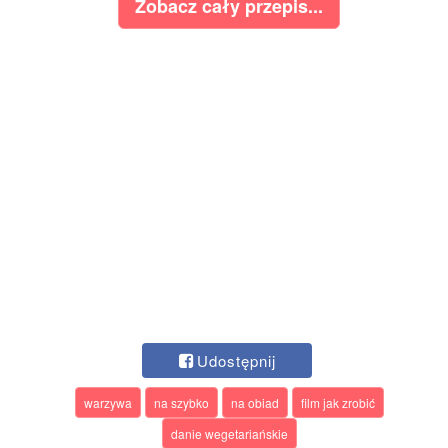
Zobacz cały przepis...
Udostępnij
warzywa
na szybko
na obiad
film jak zrobić
danie wegetariańskie