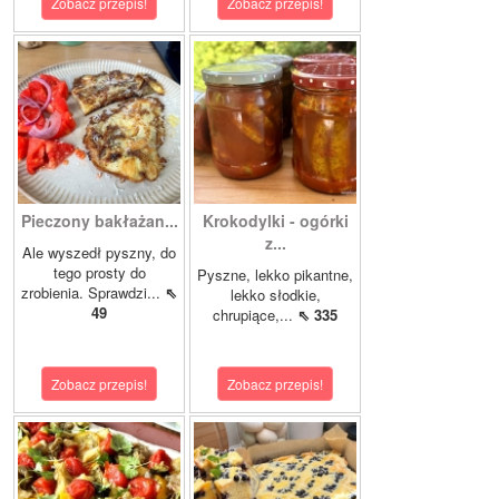
Zobacz przepis!
Zobacz przepis!
Pieczony bakłażan...
Krokodylki - ogórki
z...
Ale wyszedł pyszny, do
tego prosty do
Pyszne, lekko pikantne,
zrobienia. Sprawdzi...
⇖
lekko słodkie,
49
chrupiące,...
⇖ 335
Zobacz przepis!
Zobacz przepis!