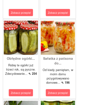
Zobacz przepis!
Zobacz przepis!
Obłędne ogórki...
Sałatka z patisona
do...
Robię te ogórki już
trzeci rok, są pyszne.
Od kiedy pamiętam, w
Zdecydowanie...
⇖ 254
moim domu
przygotowywano
domowe...
⇖ 196
Zobacz przepis!
Zobacz przepis!