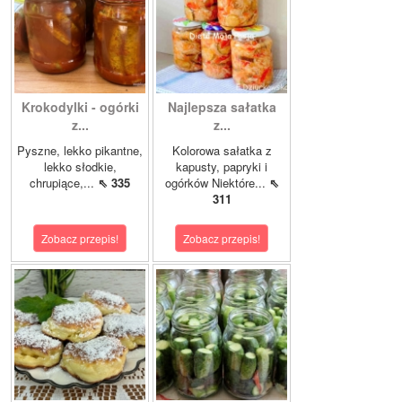
Krokodylki - ogórki
Najlepsza sałatka
z...
z...
Pyszne, lekko pikantne,
Kolorowa sałatka z
lekko słodkie,
kapusty, papryki i
chrupiące,...
⇖ 335
ogórków Niektóre...
⇖
311
Zobacz przepis!
Zobacz przepis!