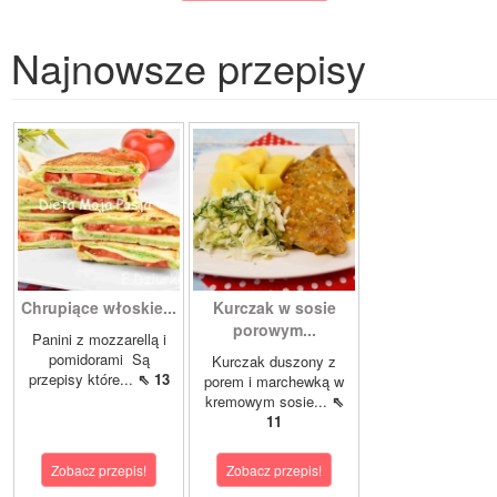
Najnowsze przepisy
Chrupiące włoskie...
Kurczak w sosie
porowym...
Panini z mozzarellą i
pomidorami Są
Kurczak duszony z
przepisy które...
⇖ 13
porem i marchewką w
kremowym sosie...
⇖
11
Zobacz przepis!
Zobacz przepis!