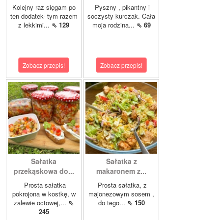
Kolejny raz sięgam po
Pyszny , pikantny i
ten dodatek- tym razem
soczysty kurczak. Cała
z lekkimi...
⇖ 129
moja rodzina...
⇖ 69
Zobacz przepis!
Zobacz przepis!
Sałatka
Sałatka z
przekąskowa do...
makaronem z...
Prosta sałatka
Prosta sałatka, z
pokrojona w kostkę, w
majonezowym sosem ,
zalewie octowej,...
⇖
do tego...
⇖ 150
245