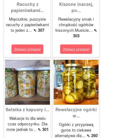
Racuchy z
Kiszone inaczej,
papierówkami...
po...
Mięciutkie, puszyste
Rewelacyjny smak i
racuchy z papierówkami
chrupkość ogórków
to jeden z...
⇖ 307
kiszonych.Musicie...
⇖
303
Zobacz przepis!
Zobacz przepis!
Sałatka z kapusty i...
Rewelacyjne ogórki
w...
Wakacje to dla wielu
czas odpoczynku. Dla
Ogórki z przyprawą
mnie jednak to...
⇖ 301
gyros to ciekawa
alternatywa dla...
⇖ 260