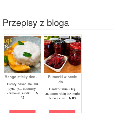
Przepisy z bloga
Mango sticky rice -...
Buraczki w occie
do...
Prosty deser, ale jaki
pyszny... cudowny,
Bardzo takie lubię
kremowy, słodki....
⇖
,czasem robię tak małe
42
buraczki w...
⇖ 83