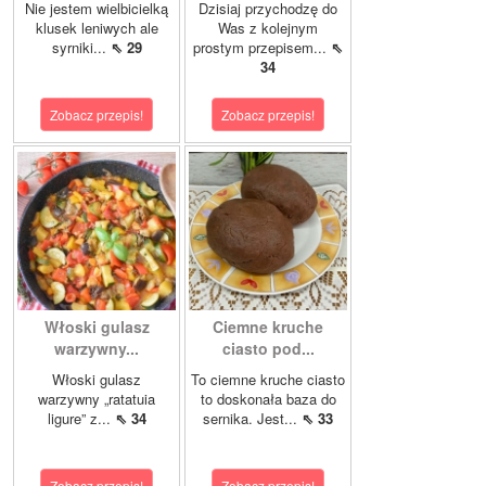
Nie jestem wielbicielką
Dzisiaj przychodzę do
klusek leniwych ale
Was z kolejnym
syrniki...
⇖ 29
prostym przepisem...
⇖
34
Zobacz przepis!
Zobacz przepis!
Włoski gulasz
Ciemne kruche
warzywny...
ciasto pod...
Włoski gulasz
To ciemne kruche ciasto
warzywny „ratatuia
to doskonała baza do
ligure” z...
⇖ 34
sernika. Jest...
⇖ 33
Zobacz przepis!
Zobacz przepis!