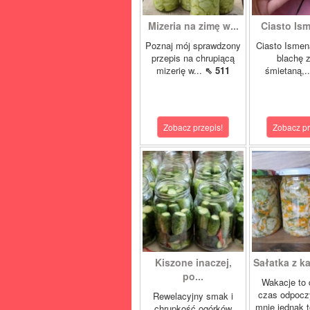
Mizeria na zimę w...
Ciasto Ism
Poznaj mój sprawdzony
Ciasto Ismen
przepis na chrupiącą
blachę z
mizerię w...
⇖ 511
śmietaną,.
Zobacz przepis!
Zobacz pr
Kiszone inaczej,
Sałatka z ka
po...
Wakacje to 
czas odpocz
Rewelacyjny smak i
mnie jednak t
chrupkość ogórków