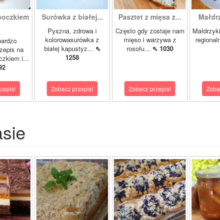
boczkiem
Surówka z białej...
Pasztet z mięsa z...
Małdrzy
Pyszna, zdrowa i
Często gdy zostaje nam
Małdrzyk
kolorowasurówka z
mięso i warzywa z
regional
bardzo
białej kapustyz...
⇖
rosołu...
⇖ 1030
zepis na
1258
zkiem i...
92
zepis!
Zobacz przepis!
Zobacz przepis!
Zoba
asie