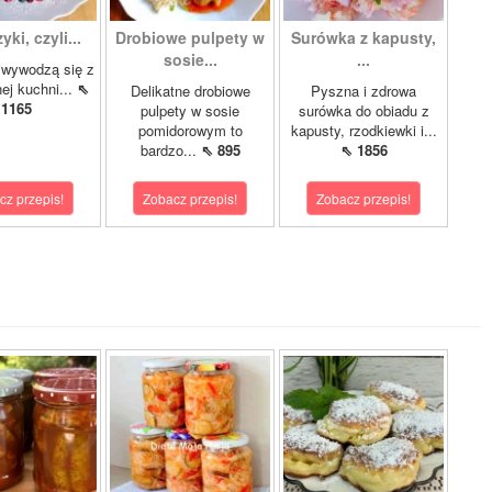
ki, czyli...
Drobiowe pulpety w
Surówka z kapusty,
sosie...
...
iwywodzą się z
nej kuchni...
⇖
Delikatne drobiowe
Pyszna i zdrowa
1165
pulpety w sosie
surówka do obiadu z
pomidorowym to
kapusty, rzodkiewki i...
bardzo...
⇖ 895
⇖ 1856
cz przepis!
Zobacz przepis!
Zobacz przepis!