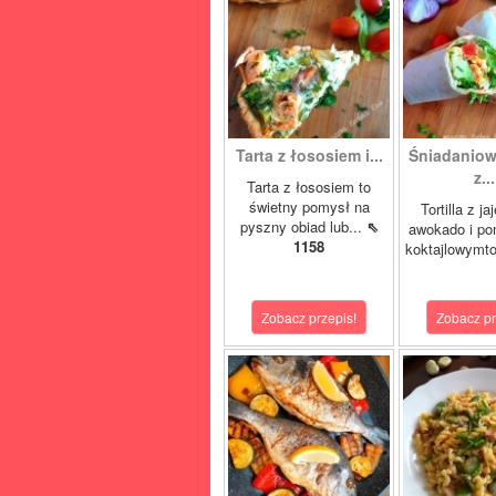
Tarta z łososiem i...
Śniadaniowa
z...
Tarta z łososiem to
świetny pomysł na
Tortilla z ja
pyszny obiad lub...
⇖
awokado i po
1158
koktajlowymto
Zobacz przepis!
Zobacz pr