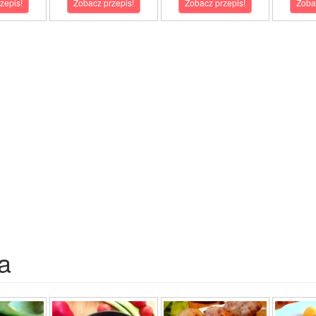
zepis!
Zobacz przepis!
Zobacz przepis!
Zoba
a