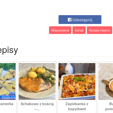
Udostępnij
Wieprzowina
Schab
Rolada mięsna
episy
panterka
Schabowe z kością
Zapiekanka z
Bu
–...
kopytkami
pomi