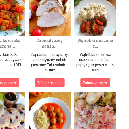
z kurczaka
Aromatyczny
Wątróbki duszona
czone...
schab...
z...
z kurczaka
Zapraszam na pyszny,
Wątróbka drobiowa
e z warzywami
aromatyczny schab
duszona z cukinią i
i i...
⇖ 1071
pieczony.Taki schab...
paprykę to pyszny...
⇖
⇖ 882
1009
cz przepis!
Zobacz przepis!
Zobacz przepis!