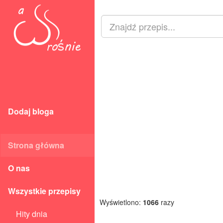
Dodaj bloga
Strona główna
O nas
Wszystkie przepisy
Wyświetlono:
1066
razy
Hity dnia