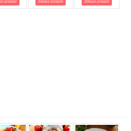
cz przepis!
Zobacz przepis!
Zobacz przepis!