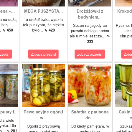
ena –...
MEGA PUSZYSTA...
Drożdżówki z
Krokody
budyniem...
a na dużą
Ta drożdżówka wyszła
 bitą
tak puszysta, że ciężko
Sezon na jagody co
Pyszne, l
..
⇖ 450
było...
⇖ 428
prawda dobiega końca
lekk
ale u mnie jeszcze...
⇖
chrupią
333
zepis!
Zobacz przepis!
Zobacz przepis!
Zoba
pusty i...
Rewelacyjne ogórki
Sałatka z patisona
Cukini
w...
do...
c
dla wielu
ynku. Dla
Ogórki z przyprawą
Od kiedy pamiętam, w
Szukas
o...
⇖ 281
gyros to ciekawa
moim domu
cukinii w