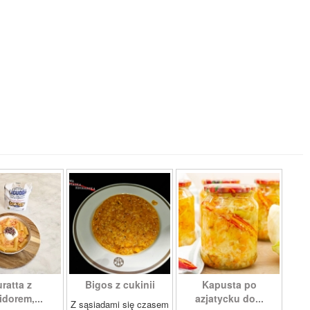
ratta z
Bigos z cukinii
Kapusta po
dorem,...
azjatycku do...
Z sąsiadami się czasem