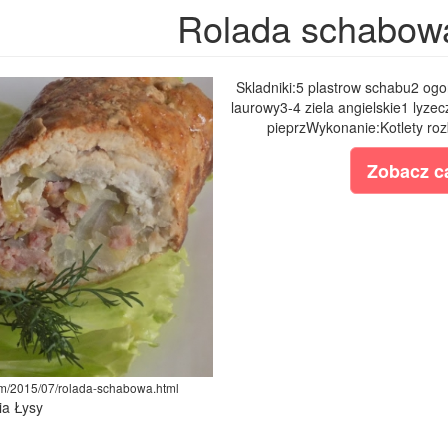
Rolada schabow
Skladniki:5 plastrow schabu2 ogo
laurowy3-4 ziela angielskie1 lyze
pieprzWykonanie:Kotlety rozb
Zobacz ca
com/2015/07/rolada-schabowa.html
ia Łysy