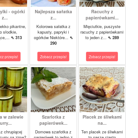
lki - ogórki
Najlepsza sałatka
Racuchy z
z...
z...
papierówkami...
ekko pikantne,
Kolorowa sałatka z
Mięciutkie, puszyste
o słodkie,
kapusty, papryki i
racuchy z papierówkami
ce,...
⇖ 313
ogórków Niektóre...
⇖
to jeden z...
⇖ 289
290
cz przepis!
Zobacz przepis!
Zobacz przepis!
a w zalewie
Szarlotka z
Placek ze śliwkami
urry...
papierówek...
na...
z chrupiącej
Domowa szarlotka z
Ten placek ze śliwkami
 curry na zimę?
papierówek to jedno z
to nasze ciasto