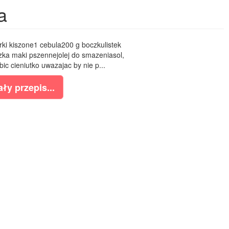
a
rki kiszone1 cebula200 g boczkulistek
czka maki pszennejolej do smazeniasol,
ic cieniutko uwazajac by nie p...
ły przepis...