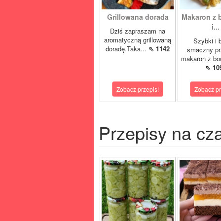
Grillowana dorada
Makaron z 
i...
Dziś zapraszam na
aromatyczną grillowaną
Szybki i 
doradę.Taka...
⇖ 1142
smaczny pr
makaron z boc
⇖ 10
Zobacz przepis!
Zobacz pr
Przepisy na cz