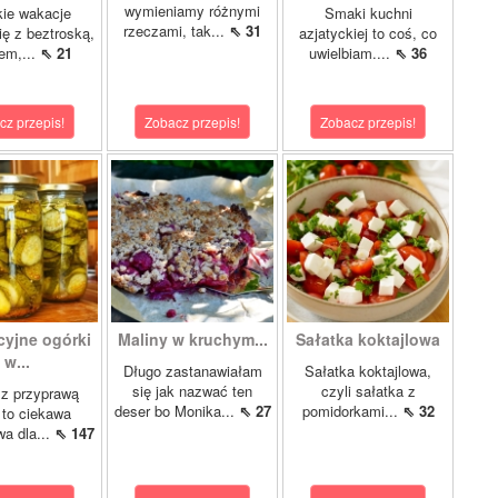
wymieniamy różnymi
ie wakacje
Smaki kuchni
rzeczami, tak...
⇖ 31
ię z beztroską,
azjatyckiej to coś, co
em,...
⇖ 21
uwielbiam....
⇖ 36
cz przepis!
Zobacz przepis!
Zobacz przepis!
cyjne ogórki
Maliny w kruchym...
Sałatka koktajlowa
w...
Długo zastanawiałam
Sałatka koktajlowa,
się jak nazwać ten
czyli sałatka z
 z przyprawą
deser bo Monika...
⇖ 27
pomidorkami...
⇖ 32
 to ciekawa
wa dla...
⇖ 147