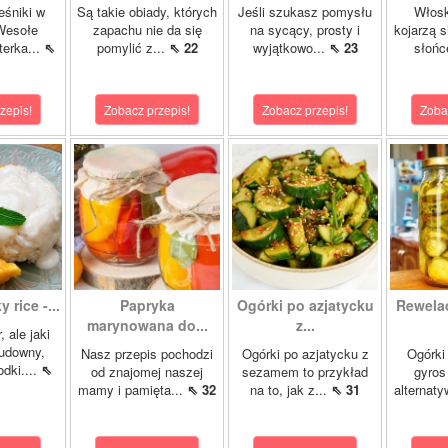
eśniki w
Są takie obiady, których
Jeśli szukasz pomysłu
Włosk
Wesołe
zapachu nie da się
na sycący, prosty i
kojarzą s
terka...
⇖
pomylić z...
⇖ 22
wyjątkowo...
⇖ 23
słońc
zepis!
Zobacz przepis!
Zobacz przepis!
Zoba
 rice -...
Papryka
Ogórki po azjatycku
Rewela
marynowana do...
z...
, ale jaki
cudowny,
Nasz przepis pochodzi
Ogórki po azjatycku z
Ogórki
dki....
⇖
od znajomej naszej
sezamem to przykład
gyros
mamy i pamięta...
⇖ 32
na to, jak z...
⇖ 31
alternaty