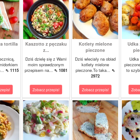
 tortilla
Kaszotto z pęczaku
Kotlety mielone
Udka 
z...
pieczone
pie
jecznicą,
Dziś dzielę się z Wami
Dziś wleciały na obiad
Udka 
midorkiem
moim sprawdzonym
kotlety mielone
pieczon
...
⇖ 1115
przepisem na...
⇖ 1081
pieczone.To taka...
⇖
to szybk
2972
zepis!
Zobacz przepis!
Zobacz przepis!
Zoba