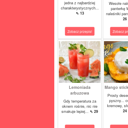
jedna z najbardziej
Wesołe nal
charakterystycznych...
panterkę 
⇖ 13
naleśniki pan
26
Zobacz przepis!
Zobacz pr
Lemoniada
Mango sticky
arbuzowa
Prosty deser
pyszny... 
Gdy temperatura za
kremowy, sło
oknem rośnie, nic nie
24
smakuje lepiej...
⇖ 29