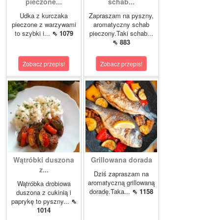
pieczone...
schab...
Udka z kurczaka
Zapraszam na pyszny,
pieczone z warzywami
aromatyczny schab
to szybki i...
⇖ 1079
pieczony.Taki schab...
⇖ 883
Zobacz przepis!
Zobacz przepis!
Wątróbki duszona
Grillowana dorada
z...
Dziś zapraszam na
aromatyczną grillowaną
Wątróbka drobiowa
doradę.Taka...
⇖ 1158
duszona z cukinią i
paprykę to pyszny...
⇖
1014