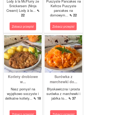
Lody à la McFlurry ze
Puszyste Pancakes na
Snickersem (Ninja
Kefirze Puszyste
Creami) Lody à la...
⇖
pancakes na
22
domowym...
⇖ 22
Zobacz przepis!
Zobacz przepis!
Kotlety drobiowe
Surówka z
w...
marchewki do...
Nasz pomysł na
Błyskawiczna i prosta
wyjątkowo soczyste i
surówka z marchewki i
delikatne kotlety...
⇖ 18
jabłka to...
⇖ 37
Zobacz przepis!
Zobacz przepis!