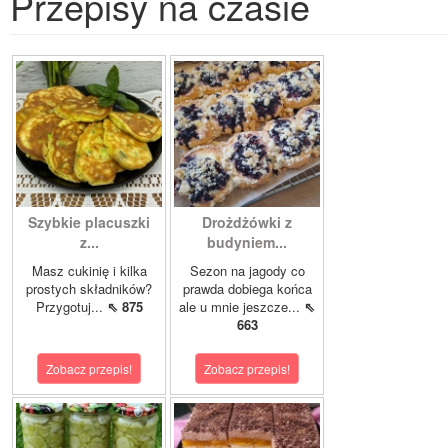
Przepisy na czasie
Szybkie placuszki
Drożdżówki z
z...
budyniem...
Masz cukinię i kilka
Sezon na jagody co
prostych składników?
prawda dobiega końca
Przygotuj...
⇖ 875
ale u mnie jeszcze...
⇖
663
Zobacz przepis!
Zobacz przepis!