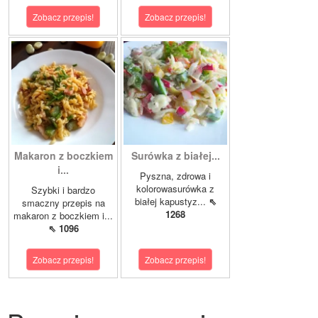
Zobacz przepis!
Zobacz przepis!
Makaron z boczkiem
Surówka z białej...
i...
Pyszna, zdrowa i
kolorowasurówka z
Szybki i bardzo
białej kapustyz...
⇖
smaczny przepis na
1268
makaron z boczkiem i...
⇖ 1096
Zobacz przepis!
Zobacz przepis!