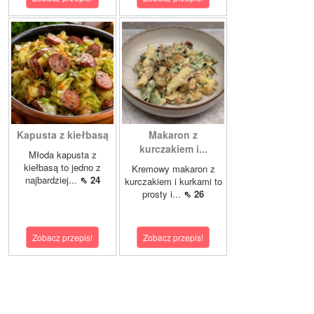
Kapusta z kiełbasą
Makaron z
kurczakiem i...
Młoda kapusta z
kiełbasą to jedno z
Kremowy makaron z
najbardziej...
⇖ 24
kurczakiem i kurkami to
prosty i...
⇖ 26
Zobacz przepis!
Zobacz przepis!