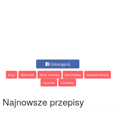
Udostępnij
Zupy
Ziemniaki
Seler naciowy
Marchewka
Groszek zielony
Czosnek
Cieciorka
Najnowsze przepisy