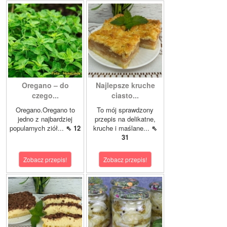
Oregano – do
Najlepsze kruche
czego...
ciasto...
Oregano.Oregano to
To mój sprawdzony
jedno z najbardziej
przepis na delikatne,
popularnych ziół...
⇖ 12
kruche i maślane...
⇖
31
Zobacz przepis!
Zobacz przepis!