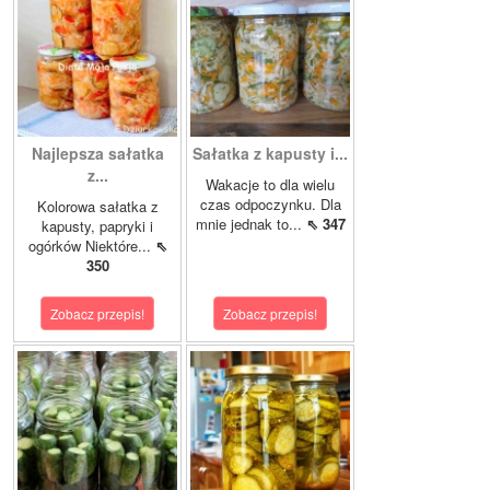
Najlepsza sałatka
Sałatka z kapusty i...
z...
Wakacje to dla wielu
czas odpoczynku. Dla
Kolorowa sałatka z
mnie jednak to...
⇖ 347
kapusty, papryki i
ogórków Niektóre...
⇖
350
Zobacz przepis!
Zobacz przepis!