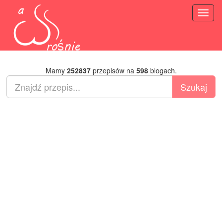
Toggl
naviga
Mamy
252837
przepisów na
598
blogach.