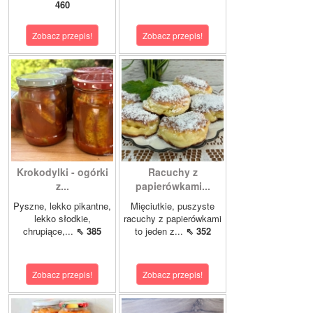
460
Zobacz przepis!
Zobacz przepis!
Krokodylki - ogórki
Racuchy z
z...
papierówkami...
Pyszne, lekko pikantne,
Mięciutkie, puszyste
lekko słodkie,
racuchy z papierówkami
chrupiące,...
⇖ 385
to jeden z...
⇖ 352
Zobacz przepis!
Zobacz przepis!