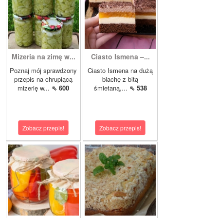
Mizeria na zimę w...
Ciasto Ismena –...
Poznaj mój sprawdzony
Ciasto Ismena na dużą
przepis na chrupiącą
blachę z bitą
mizerię w...
⇖ 600
śmietaną,...
⇖ 538
Zobacz przepis!
Zobacz przepis!