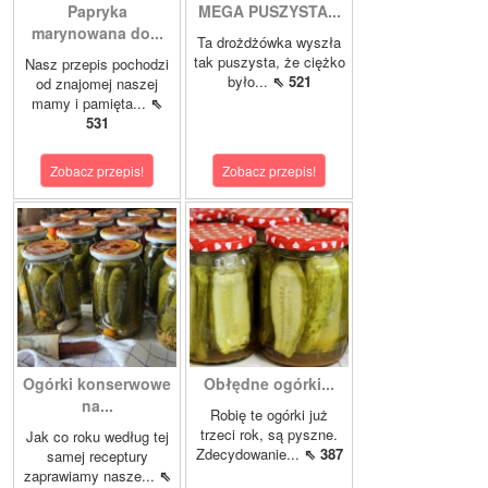
Papryka
MEGA PUSZYSTA...
marynowana do...
Ta drożdżówka wyszła
tak puszysta, że ciężko
Nasz przepis pochodzi
było...
⇖ 521
od znajomej naszej
mamy i pamięta...
⇖
531
Zobacz przepis!
Zobacz przepis!
Ogórki konserwowe
Obłędne ogórki...
na...
Robię te ogórki już
trzeci rok, są pyszne.
Jak co roku według tej
Zdecydowanie...
⇖ 387
samej receptury
zaprawiamy nasze...
⇖