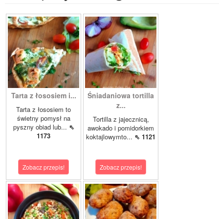
Tarta z łososiem i...
Śniadaniowa tortilla
z...
Tarta z łososiem to
świetny pomysł na
Tortilla z jajecznicą,
pyszny obiad lub...
⇖
awokado i pomidorkiem
1173
koktajlowymto...
⇖ 1121
Zobacz przepis!
Zobacz przepis!