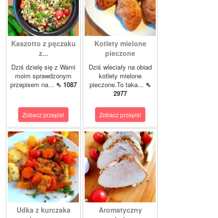
Kaszotto z pęczaku
Kotlety mielone
z...
pieczone
Dziś dzielę się z Wami
Dziś wleciały na obiad
moim sprawdzonym
kotlety mielone
przepisem na...
⇖ 1087
pieczone.To taka...
⇖
2977
Zobacz przepis!
Zobacz przepis!
Udka z kurczaka
Aromatyczny