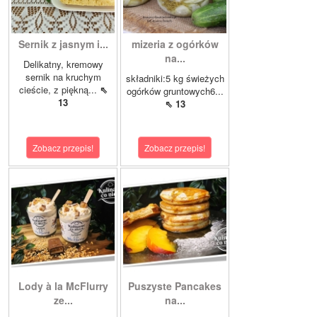
Sernik z jasnym i...
mizeria z ogórków
na...
Delikatny, kremowy
sernik na kruchym
składniki:5 kg świeżych
cieście, z piękną...
⇖
ogórków gruntowych6...
13
⇖ 13
Zobacz przepis!
Zobacz przepis!
Lody à la McFlurry
Puszyste Pancakes
ze...
na...