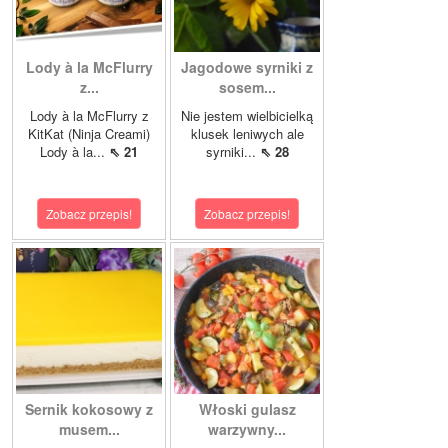
Lody à la McFlurry
Jagodowe syrniki z
z...
sosem...
Lody à la McFlurry z
Nie jestem wielbicielką
KitKat (Ninja Creami)
klusek leniwych ale
Lody à la...
⇖ 21
syrniki...
⇖ 28
Zobacz przepis!
Zobacz przepis!
Sernik kokosowy z
Włoski gulasz
musem...
warzywny...