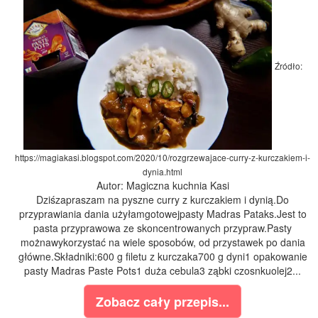
Źródło:
https://magiakasi.blogspot.com/2020/10/rozgrzewajace-curry-z-kurczakiem-i-
dynia.html
Autor: Magiczna kuchnia Kasi
Dziśzapraszam na pyszne curry z kurczakiem i dynią.Do
przyprawiania dania użyłamgotowejpasty Madras Pataks.Jest to
pasta przyprawowa ze skoncentrowanych przypraw.Pasty
możnawykorzystać na wiele sposobów, od przystawek po dania
główne.Składniki:600 g filetu z kurczaka700 g dyni1 opakowanie
pasty Madras Paste Pots1 duża cebula3 ząbki czosnkuolej2...
Zobacz cały przepis...