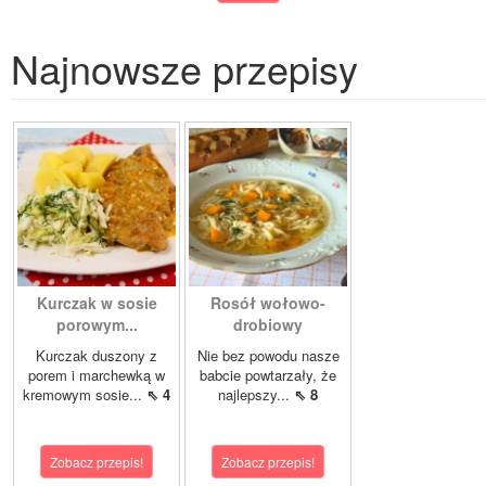
Najnowsze przepisy
Kurczak w sosie
Rosół wołowo-
porowym...
drobiowy
Kurczak duszony z
Nie bez powodu nasze
porem i marchewką w
babcie powtarzały, że
kremowym sosie...
⇖ 4
najlepszy...
⇖ 8
Zobacz przepis!
Zobacz przepis!