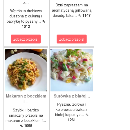
z...
Dziś zapraszam na
aromatyczną grillowaną
Wątróbka drobiowa
doradę.Taka...
⇖ 1147
duszona z cukinią i
paprykę to pyszny...
⇖
1012
Zobacz przepis!
Zobacz przepis!
Makaron z boczkiem
Surówka z białej...
i...
Pyszna, zdrowa i
kolorowasurówka z
Szybki i bardzo
białej kapustyz...
⇖
smaczny przepis na
1261
makaron z boczkiem i...
⇖ 1095