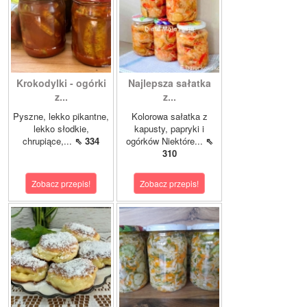
Krokodylki - ogórki
Najlepsza sałatka
z...
z...
Pyszne, lekko pikantne,
Kolorowa sałatka z
lekko słodkie,
kapusty, papryki i
chrupiące,...
⇖ 334
ogórków Niektóre...
⇖
310
Zobacz przepis!
Zobacz przepis!