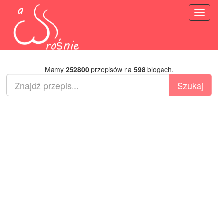
Toggl
naviga
Mamy
252800
przepisów na
598
blogach.