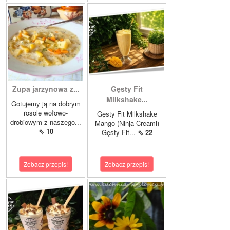
Zupa jarzynowa z...
Gęsty Fit
Milkshake...
Gotujemy ją na dobrym
rosole wołowo-
Gęsty Fit Milkshake
drobiowym z naszego...
Mango (Ninja Creami)
⇖ 10
Gęsty Fit...
⇖ 22
Zobacz przepis!
Zobacz przepis!