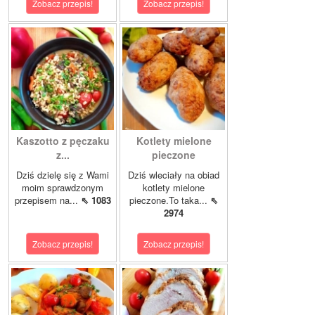
Zobacz przepis!
Zobacz przepis!
Kaszotto z pęczaku
Kotlety mielone
z...
pieczone
Dziś dzielę się z Wami
Dziś wleciały na obiad
moim sprawdzonym
kotlety mielone
przepisem na...
⇖ 1083
pieczone.To taka...
⇖
2974
Zobacz przepis!
Zobacz przepis!