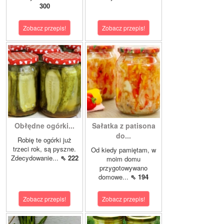
300
Zobacz przepis!
Zobacz przepis!
Obłędne ogórki...
Sałatka z patisona
do...
Robię te ogórki już
trzeci rok, są pyszne.
Od kiedy pamiętam, w
Zdecydowanie...
⇖ 222
moim domu
przygotowywano
domowe...
⇖ 194
Zobacz przepis!
Zobacz przepis!