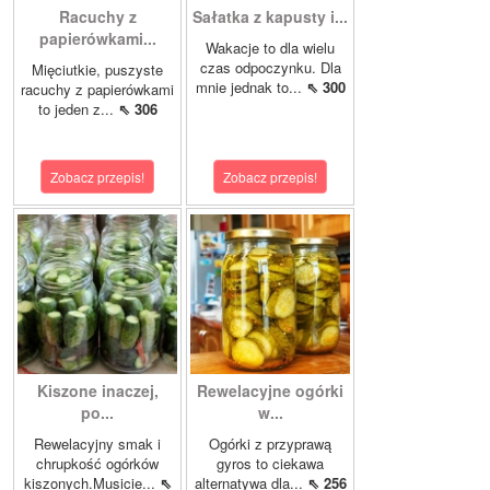
Racuchy z
Sałatka z kapusty i...
papierówkami...
Wakacje to dla wielu
czas odpoczynku. Dla
Mięciutkie, puszyste
mnie jednak to...
⇖ 300
racuchy z papierówkami
to jeden z...
⇖ 306
Zobacz przepis!
Zobacz przepis!
Kiszone inaczej,
Rewelacyjne ogórki
po...
w...
Rewelacyjny smak i
Ogórki z przyprawą
chrupkość ogórków
gyros to ciekawa
kiszonych.Musicie...
⇖
alternatywa dla...
⇖ 256