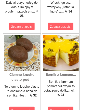
Dzisiaj przychodzę do
Włoski gulasz
Was z kolejnym
warzywny „ratatuia
prostym przepisem...
⇖
ligure” z...
⇖ 34
26
Zobacz przepis!
Zobacz przepis!
Ciemne kruche
Sernik z kremem...
ciasto pod...
Sernik z kremem
pomarańczowym to
To ciemne kruche ciasto
połączenie delikatnej,...
to doskonała baza do
⇖ 31
sernika. Jest...
⇖ 32