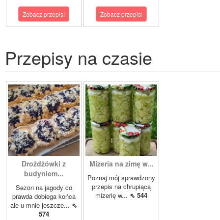
Zobacz przepis!
Zobacz przepis!
Przepisy na czasie
Drożdżówki z
Mizeria na zimę w...
budyniem...
Poznaj mój sprawdzony
przepis na chrupiącą
Sezon na jagody co
mizerię w...
⇖ 544
prawda dobiega końca
ale u mnie jeszcze...
⇖
574