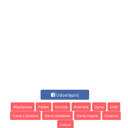
Udostępnij
Współpraca
Pataks
Kurczak
Kolendra
Dynia
Drób
Dania z drobiem
Dania obiadowe
Dania mięsne
Czosnek
Cebula