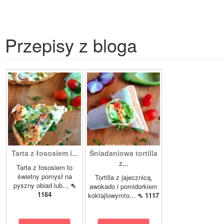
Przepisy z bloga
Tarta z łososiem i...
Śniadaniowa tortilla
z...
Tarta z łososiem to
świetny pomysł na
Tortilla z jajecznicą,
pyszny obiad lub...
⇖
awokado i pomidorkiem
1164
koktajlowymto...
⇖ 1117