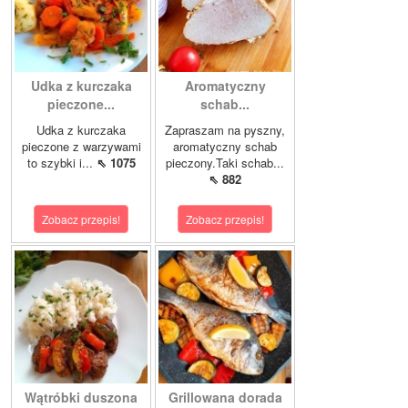
Udka z kurczaka
Aromatyczny
pieczone...
schab...
Udka z kurczaka
Zapraszam na pyszny,
pieczone z warzywami
aromatyczny schab
to szybki i...
⇖ 1075
pieczony.Taki schab...
⇖ 882
Zobacz przepis!
Zobacz przepis!
Wątróbki duszona
Grillowana dorada