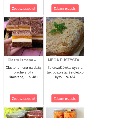
Zobacz przepis!
Zobacz przepis!
Ciasto Ismena –...
MEGA PUSZYSTA...
Ciasto Ismena na dużą
Ta drożdżówka wyszła
blachę z bitą
tak puszysta, że ciężko
śmietaną,...
⇖ 481
było...
⇖ 464
Zobacz przepis!
Zobacz przepis!