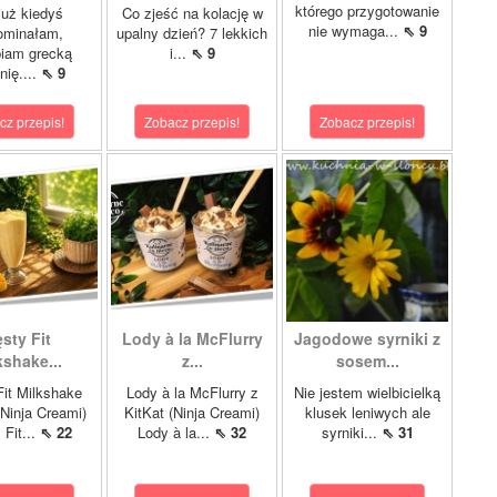
którego przygotowanie
już kiedyś
Co zjeść na kolację w
nie wymaga...
⇖ 9
ominałam,
upalny dzień? 7 lekkich
biam grecką
i...
⇖ 9
nię....
⇖ 9
cz przepis!
Zobacz przepis!
Zobacz przepis!
sty Fit
Lody à la McFlurry
Jagodowe syrniki z
kshake...
z...
sosem...
it Milkshake
Lody à la McFlurry z
Nie jestem wielbicielką
Ninja Creami)
KitKat (Ninja Creami)
klusek leniwych ale
 Fit...
⇖ 22
Lody à la...
⇖ 32
syrniki...
⇖ 31