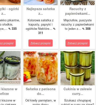
lki - ogórki
Najlepsza sałatka
Racuchy z
z...
z...
papierówkami...
ekko pikantne,
Kolorowa sałatka z
Mięciutkie, puszyste
o słodkie,
kapusty, papryki i
racuchy z papierówkami
ce,...
⇖ 335
ogórków Niektóre...
⇖
to jeden z...
⇖ 308
311
cz przepis!
Zobacz przepis!
Zobacz przepis!
i kiszone w
Sałatka z patisona
Cukinia w zalewie
efirze
do...
curry...
i kiszone w
Od kiedy pamiętam, w
Szukasz chrupiącej
e to ciekawa
moim domu
cukinii w curry na zimę?