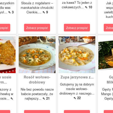
za kawa? To jeden z
wszystkim
Sboula z migdałami –
Jak 
ciekawszych...
⇖ 10
dla was
marokańskie chruściki
wsp
ysł...
⇖ 3
Cienkie,...
⇖ 9
uwiel
kuch
zepis!
Zobacz przepis!
Zobacz przepis!
Zoba
w sosie
Rosół wołowo-
Zupa jarzynowa z...
Gę
m...
drobiowy
Mil
Gotujemy ją na dobrym
rosole wołowo-
szony z
Nie bez powodu nasze
Gęsty F
drobiowym z naszego...
chewką w
babcie powtarzały, że
Mango (
⇖ 22
osie...
⇖
najlepszy...
⇖ 21
Gęsty