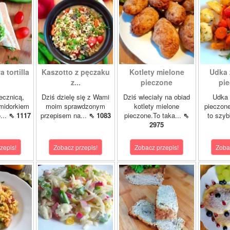
 tortilla
Kaszotto z pęczaku
Kotlety mielone
Udka 
z...
pieczone
pie
jecznicą,
Dziś dzielę się z Wami
Dziś wleciały na obiad
Udka 
midorkiem
moim sprawdzonym
kotlety mielone
pieczon
...
⇖ 1117
przepisem na...
⇖ 1083
pieczone.To taka...
⇖
to szybk
2975
zepis!
Zobacz przepis!
Zobacz przepis!
Zoba