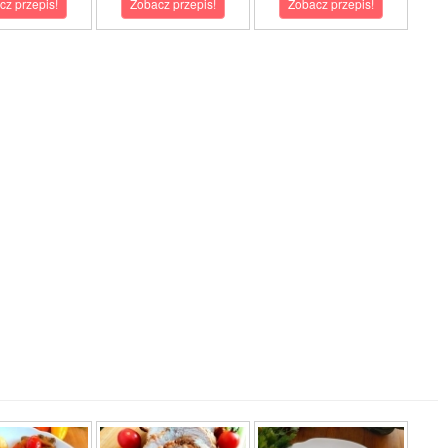
cz przepis!
Zobacz przepis!
Zobacz przepis!