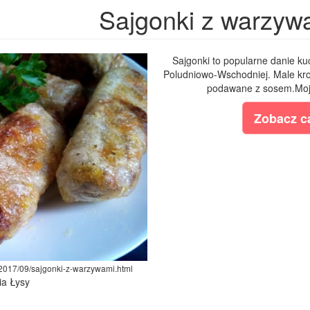
Sajgonki z warzyw
Sajgonki to popularne danie kuc
Poludniowo-Wschodniej. Male kro
podawane z sosem.Moja 
Zobacz ca
/2017/09/sajgonki-z-warzywami.html
ia Łysy