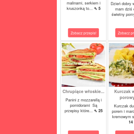
malinami, serkiem i
Dzień dobry 
kruszonką to...
⇖ 5
mam dziś 
świetny pom
Zobacz przepis!
Zobacz pr
Chrupiące włoskie...
Kurczak 
porowy
Panini z mozzarellą i
pomidorami Są
Kurczak du
przepisy które...
⇖ 25
porem i mar
kremowym s
14