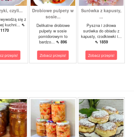
ki, czyli...
Drobiowe pulpety w
Surówka z kapusty,
sosie...
...
iwywodzą się z
nej kuchni...
⇖
Delikatne drobiowe
Pyszna i zdrowa
1170
pulpety w sosie
surówka do obiadu z
pomidorowym to
kapusty, rzodkiewki i...
bardzo...
⇖ 896
⇖ 1859
cz przepis!
Zobacz przepis!
Zobacz przepis!