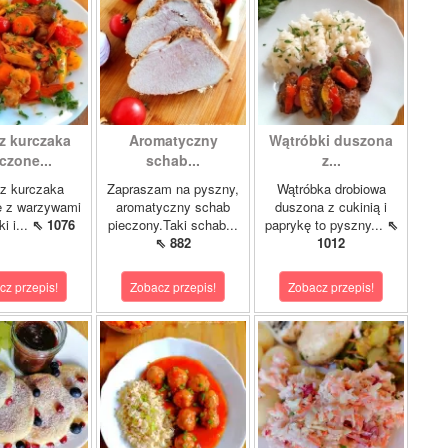
z kurczaka
Aromatyczny
Wątróbki duszona
czone...
schab...
z...
z kurczaka
Zapraszam na pyszny,
Wątróbka drobiowa
e z warzywami
aromatyczny schab
duszona z cukinią i
i i...
⇖ 1076
pieczony.Taki schab...
paprykę to pyszny...
⇖
⇖ 882
1012
cz przepis!
Zobacz przepis!
Zobacz przepis!