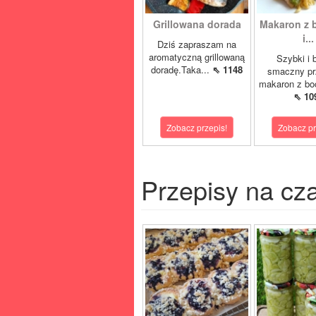
Grillowana dorada
Makaron z 
i...
Dziś zapraszam na
aromatyczną grillowaną
Szybki i 
doradę.Taka...
⇖ 1148
smaczny pr
makaron z boc
⇖ 10
Zobacz przepis!
Zobacz pr
Przepisy na cz