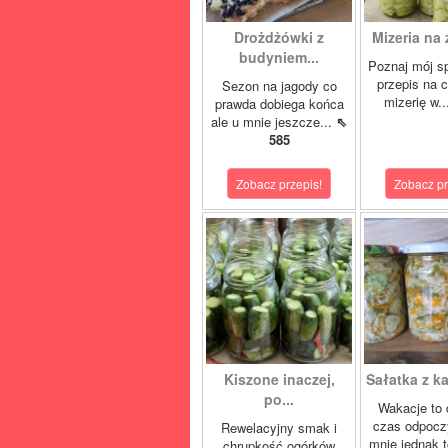
Drożdżówki z
Mizeria na 
budyniem...
Poznaj mój s
przepis na 
Sezon na jagody co
mizerię w.
prawda dobiega końca
ale u mnie jeszcze...
⇖
585
Zobacz przepis!
Zobacz pr
Kiszone inaczej,
Sałatka z ka
po...
Wakacje to 
czas odpocz
Rewelacyjny smak i
mnie jednak t
chrupkość ogórków