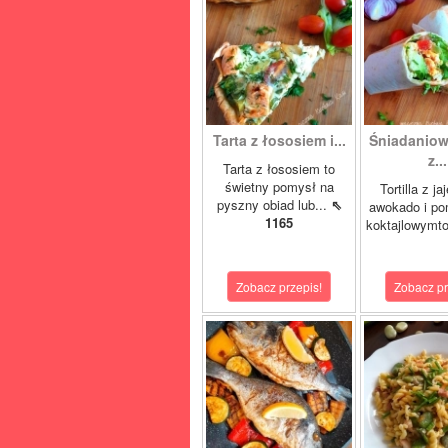
Tarta z łososiem i...
Śniadaniowa
z...
Tarta z łososiem to
świetny pomysł na
Tortilla z ja
pyszny obiad lub...
⇖
awokado i po
1165
koktajlowymto
Zobacz przepis!
Zobacz pr