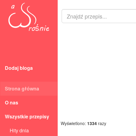
Dodaj bloga
Strona główna
O nas
Wszystkie przepisy
Wyświetlono:
1334
razy
Hity dnia