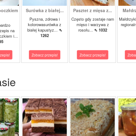
boczkiem
Surówka z białej...
Pasztet z mięsa z...
Małdrzy
Pyszna, zdrowa i
Często gdy zostaje nam
Małdrzyk
kolorowasurówka z
mięso i warzywa z
regional
bardzo
białej kapustyz...
⇖
rosołu...
⇖ 1032
zepis na
1262
zkiem i...
95
zepis!
Zobacz przepis!
Zobacz przepis!
Zoba
asie