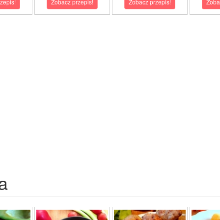
zepis!
Zobacz przepis!
Zobacz przepis!
Zoba
a