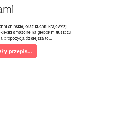
ami
hni chinskiej oraz kuchni krajowAzji
kieciki smazone na glebokim tluszczu
propozycja dzisiejsza to...
ły przepis...