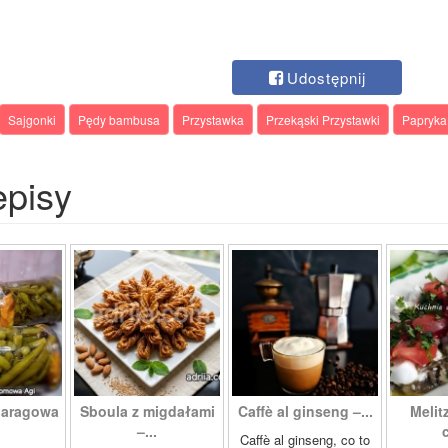
Udostępnij
Sajgonki
Pędy bambusa
Przystawka
Przekąski Przystawki
Papryka
episy
paragowa
Sboula z migdałami
Caffè al ginseng –...
Melit
.
–...
c
Caffè al ginseng, co to