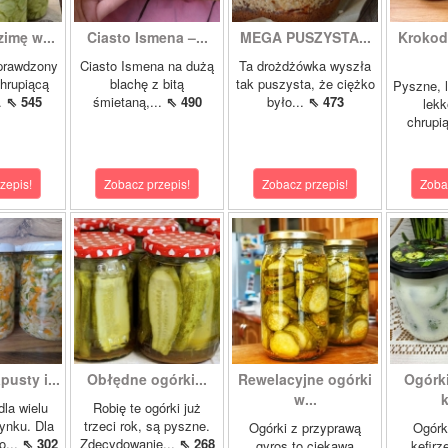
zimę w...
Ciasto Ismena –...
MEGA PUSZYSTA...
Krokody
prawdzony
Ciasto Ismena na dużą
Ta drożdżówka wyszła
chrupiącą
blachę z bitą
tak puszysta, że ciężko
Pyszne, l
..
⇖ 545
śmietaną,...
⇖ 490
było...
⇖ 473
lekk
chrupią
zepis!
Zobacz przepis!
Zobacz przepis!
Zoba
pusty i...
Obłędne ogórki...
Rewelacyjne ogórki
Ogórk
w...
k
dla wielu
Robię te ogórki już
ynku. Dla
trzeci rok, są pyszne.
Ogórki z przyprawą
Ogórk
o...
⇖ 302
Zdecydowanie...
⇖ 268
gyros to ciekawa
kefirz