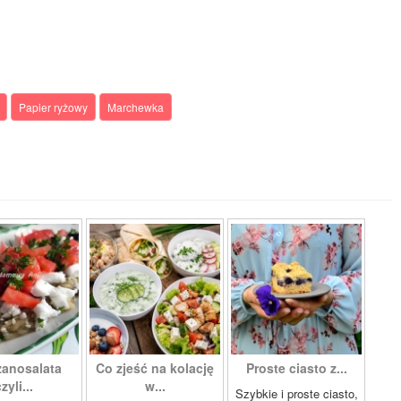
Papier ryżowy
Marchewka
zanosalata
Co zjeść na kolację
Proste ciasto z...
zyli...
w...
Szybkie i proste ciasto,