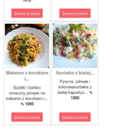
Zobacz przepis!
Zobacz przepis!
Makaron z boczkiem
Surówka z białej...
i...
Pyszna, zdrowa i
kolorowasurówka z
Szybki i bardzo
białej kapustyz...
⇖
smaczny przepis na
1260
makaron z boczkiem i...
⇖ 1095
Zobacz przepis!
Zobacz przepis!