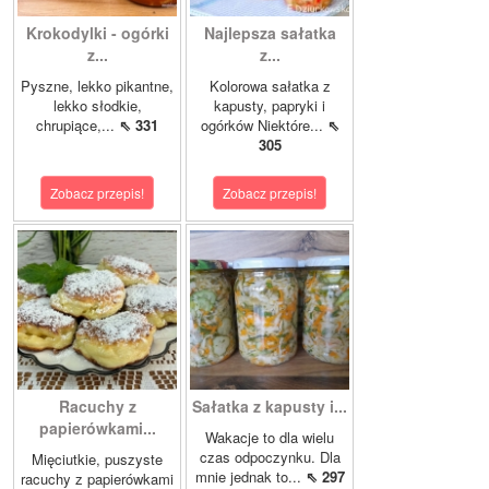
Krokodylki - ogórki
Najlepsza sałatka
z...
z...
Pyszne, lekko pikantne,
Kolorowa sałatka z
lekko słodkie,
kapusty, papryki i
chrupiące,...
⇖ 331
ogórków Niektóre...
⇖
305
Zobacz przepis!
Zobacz przepis!
Racuchy z
Sałatka z kapusty i...
papierówkami...
Wakacje to dla wielu
czas odpoczynku. Dla
Mięciutkie, puszyste
mnie jednak to...
⇖ 297
racuchy z papierówkami