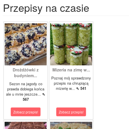
Przepisy na czasie
Drożdżówki z
Mizeria na zimę w...
budyniem...
Poznaj mój sprawdzony
przepis na chrupiącą
Sezon na jagody co
mizerię w...
⇖ 541
prawda dobiega końca
ale u mnie jeszcze...
⇖
567
Zobacz przepis!
Zobacz przepis!