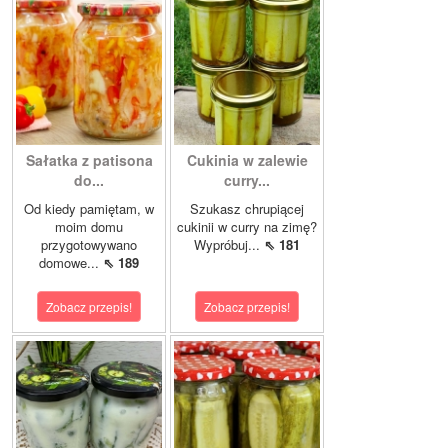
Sałatka z patisona
Cukinia w zalewie
do...
curry...
Od kiedy pamiętam, w
Szukasz chrupiącej
moim domu
cukinii w curry na zimę?
przygotowywano
Wypróbuj...
⇖ 181
domowe...
⇖ 189
Zobacz przepis!
Zobacz przepis!