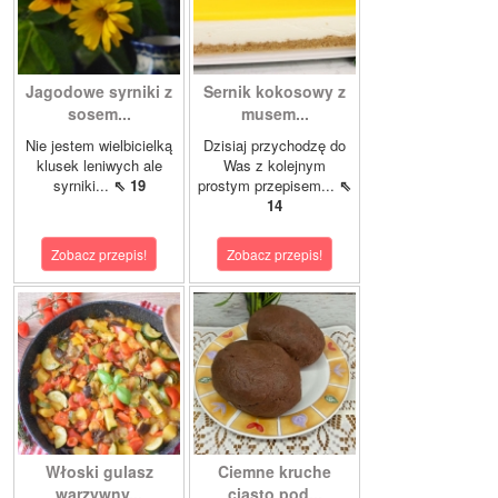
Jagodowe syrniki z
Sernik kokosowy z
sosem...
musem...
Nie jestem wielbicielką
Dzisiaj przychodzę do
klusek leniwych ale
Was z kolejnym
syrniki...
⇖ 19
prostym przepisem...
⇖
14
Zobacz przepis!
Zobacz przepis!
Włoski gulasz
Ciemne kruche
warzywny...
ciasto pod...