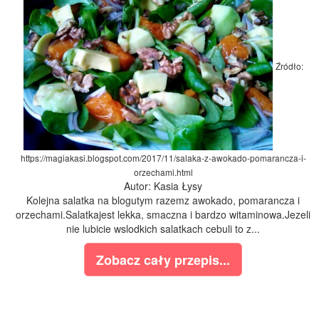
Źródło:
https://magiakasi.blogspot.com/2017/11/salaka-z-awokado-pomarancza-i-
orzechami.html
Autor: Kasia Łysy
Kolejna salatka na blogutym razemz awokado, pomarancza i
orzechami.Salatkajest lekka, smaczna i bardzo witaminowa.Jezeli
nie lubicie wslodkich salatkach cebuli to z...
Zobacz cały przepis...