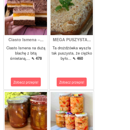
Ciasto Ismena –...
MEGA PUSZYSTA...
Ciasto Ismena na dużą
Ta drożdżówka wyszła
blachę z bitą
tak puszysta, że ciężko
śmietaną,...
⇖ 478
było...
⇖ 460
Zobacz przepis!
Zobacz przepis!