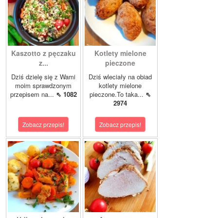
Kaszotto z pęczaku
Kotlety mielone
z...
pieczone
Dziś dzielę się z Wami
Dziś wleciały na obiad
moim sprawdzonym
kotlety mielone
przepisem na...
⇖ 1082
pieczone.To taka...
⇖
2974
Zobacz przepis!
Zobacz przepis!