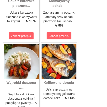
Udka z kurczaka
Aromatyczny
pieczone...
schab...
Udka z kurczaka
Zapraszam na pyszny,
pieczone z warzywami
aromatyczny schab
to szybki i...
⇖ 1074
pieczony.Taki schab...
⇖ 882
Zobacz przepis!
Zobacz przepis!
Wątróbki duszona
Grillowana dorada
z...
Dziś zapraszam na
aromatyczną grillowaną
Wątróbka drobiowa
doradę.Taka...
⇖ 1145
duszona z cukinią i
paprykę to pyszny...
⇖
1012