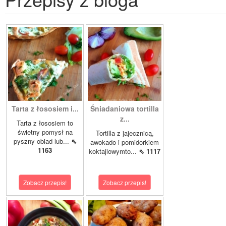
Tarta z łososiem i...
Śniadaniowa tortilla
z...
Tarta z łososiem to
świetny pomysł na
Tortilla z jajecznicą,
pyszny obiad lub...
⇖
awokado i pomidorkiem
1163
koktajlowymto...
⇖ 1117
Zobacz przepis!
Zobacz przepis!