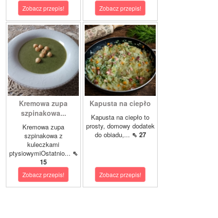
Zobacz przepis!
Zobacz przepis!
Kremowa zupa
Kapusta na ciepło
szpinakowa...
Kapusta na ciepło to
prosty, domowy dodatek
Kremowa zupa
do obiadu,...
⇖ 27
szpinakowa z
kuleczkami
ptysiowymiOstatnio...
⇖
15
Zobacz przepis!
Zobacz przepis!