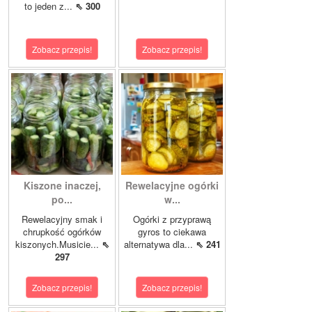
to jeden z...
⇖ 300
Zobacz przepis!
Zobacz przepis!
Kiszone inaczej,
Rewelacyjne ogórki
po...
w...
Rewelacyjny smak i
Ogórki z przyprawą
chrupkość ogórków
gyros to ciekawa
kiszonych.Musicie...
⇖
alternatywa dla...
⇖ 241
297
Zobacz przepis!
Zobacz przepis!