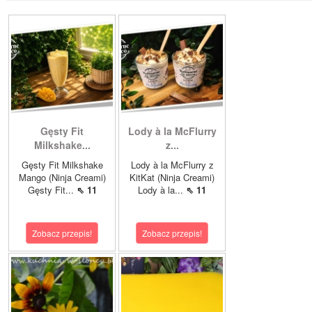
Gęsty Fit
Lody à la McFlurry
Milkshake...
z...
Gęsty Fit Milkshake
Lody à la McFlurry z
Mango (Ninja Creami)
KitKat (Ninja Creami)
Gęsty Fit...
⇖ 11
Lody à la...
⇖ 11
Zobacz przepis!
Zobacz przepis!