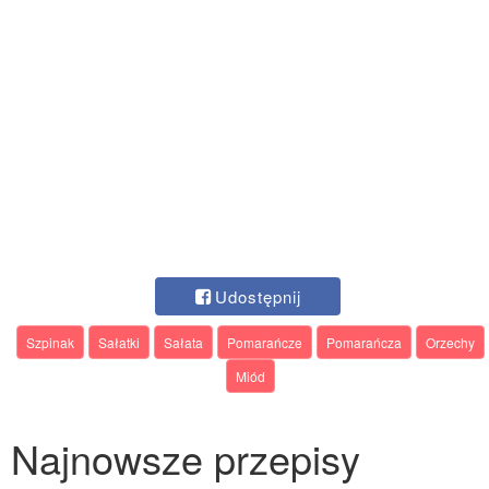
Udostępnij
Szpinak
Sałatki
Sałata
Pomarańcze
Pomarańcza
Orzechy
Miód
Najnowsze przepisy