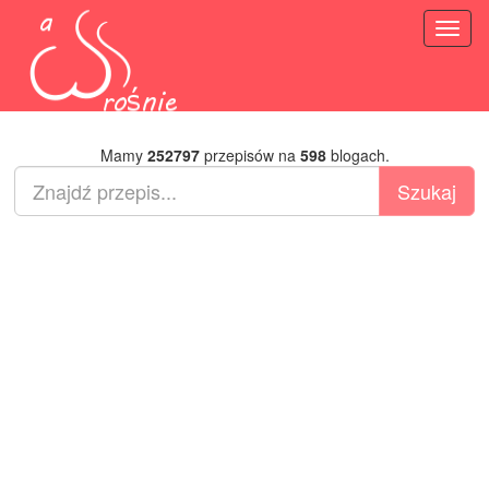
Toggl
naviga
Mamy
252797
przepisów na
598
blogach.