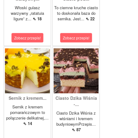
Włoski gulasz
To ciemne kruche ciasto
warzywny „ratatuia
to doskonała baza do
ligure” z...
⇖ 18
sernika. Jest...
⇖ 22
Zobacz przepis!
Zobacz przepis!
Sernik z kremem...
Ciasto Dzika Wiśnia
-...
Sernik z kremem
pomarańczowym to
Ciasto Dzika Wiśnia z
połączenie delikatnej,...
wiśniami i kremem
⇖ 14
budyniowymPrzepis...
⇖ 87