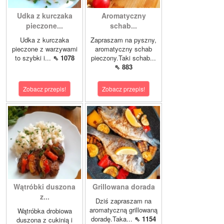
Udka z kurczaka
Aromatyczny
pieczone...
schab...
Udka z kurczaka
Zapraszam na pyszny,
pieczone z warzywami
aromatyczny schab
to szybki i...
⇖ 1078
pieczony.Taki schab...
⇖ 883
Zobacz przepis!
Zobacz przepis!
Wątróbki duszona
Grillowana dorada
z...
Dziś zapraszam na
aromatyczną grillowaną
Wątróbka drobiowa
doradę.Taka...
⇖ 1154
duszona z cukinią i