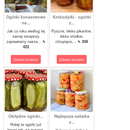
Ogórki konserwowe
Krokodylki - ogórki
na...
z...
Jak co roku według tej
Pyszne, lekko pikantne,
samej receptury
lekko słodkie,
zaprawiamy nasze...
⇖
chrupiące,...
⇖ 359
422
Zobacz przepis!
Zobacz przepis!
Obłędne ogórki...
Najlepsza sałatka
z...
Robię te ogórki już
trzeci rok, są pyszne.