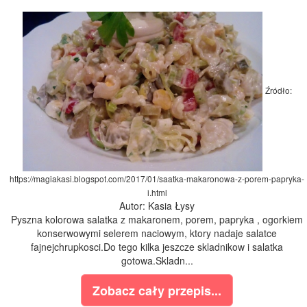
Źródło:
https://magiakasi.blogspot.com/2017/01/saatka-makaronowa-z-porem-papryka-
i.html
Autor: Kasia Łysy
Pyszna kolorowa salatka z makaronem, porem, papryka , ogorkiem
konserwowymi selerem naciowym, ktory nadaje salatce
fajnejchrupkosci.Do tego kilka jeszcze skladnikow i salatka
gotowa.Skladn...
Zobacz cały przepis...