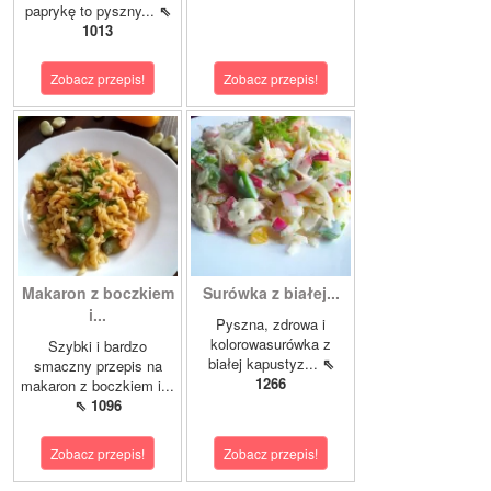
paprykę to pyszny...
⇖
1013
Zobacz przepis!
Zobacz przepis!
Makaron z boczkiem
Surówka z białej...
i...
Pyszna, zdrowa i
kolorowasurówka z
Szybki i bardzo
białej kapustyz...
⇖
smaczny przepis na
1266
makaron z boczkiem i...
⇖ 1096
Zobacz przepis!
Zobacz przepis!