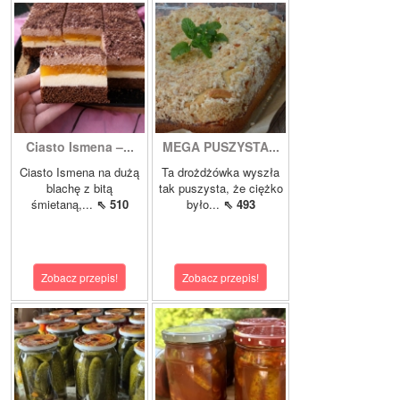
Ciasto Ismena –...
MEGA PUSZYSTA...
Ciasto Ismena na dużą
Ta drożdżówka wyszła
blachę z bitą
tak puszysta, że ciężko
śmietaną,...
⇖ 510
było...
⇖ 493
Zobacz przepis!
Zobacz przepis!