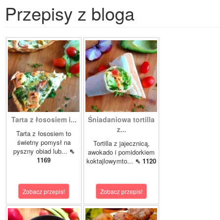
Przepisy z bloga
Tarta z łososiem i...
Śniadaniowa tortilla
z...
Tarta z łososiem to
świetny pomysł na
Tortilla z jajecznicą,
pyszny obiad lub...
⇖
awokado i pomidorkiem
1169
koktajlowymto...
⇖ 1120
Zobacz przepis!
Zobacz przepis!