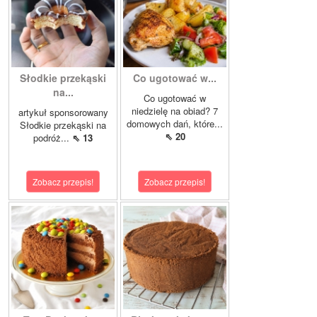
Słodkie przekąski
Co ugotować w...
na...
Co ugotować w
niedzielę na obiad? 7
artykuł sponsorowany
domowych dań, które...
Słodkie przekąski na
⇖ 20
podróż...
⇖ 13
Zobacz przepis!
Zobacz przepis!