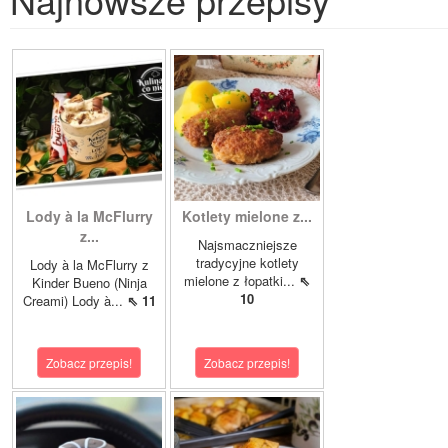
Lody à la McFlurry
Kotlety mielone z...
z...
Najsmaczniejsze
tradycyjne kotlety
Lody à la McFlurry z
mielone z łopatki...
⇖
Kinder Bueno (Ninja
10
Creami) Lody à...
⇖ 11
Zobacz przepis!
Zobacz przepis!