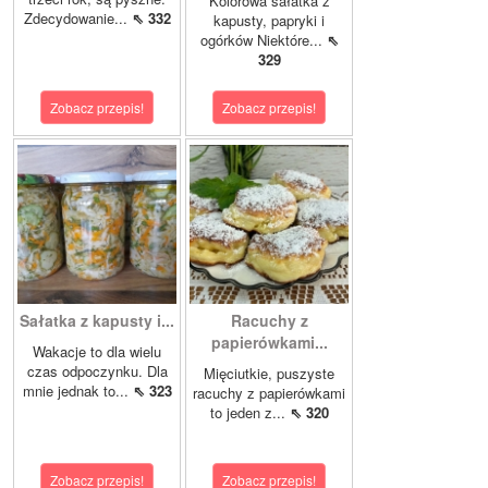
Kolorowa sałatka z
Zdecydowanie...
⇖ 332
kapusty, papryki i
ogórków Niektóre...
⇖
329
Zobacz przepis!
Zobacz przepis!
Sałatka z kapusty i...
Racuchy z
papierówkami...
Wakacje to dla wielu
czas odpoczynku. Dla
Mięciutkie, puszyste
mnie jednak to...
⇖ 323
racuchy z papierówkami
to jeden z...
⇖ 320
Zobacz przepis!
Zobacz przepis!