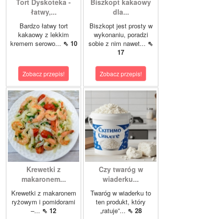
Tort Dyskoteka -
Biszkopt kakaowy
łatwy,...
dla...
Bardzo łatwy tort
Biszkopt jest prosty w
kakaowy z lekkim
wykonaniu, poradzi
kremem serowo...
⇖ 10
sobie z nim nawet...
⇖
17
Zobacz przepis!
Zobacz przepis!
Krewetki z
Czy twaróg w
makaronem...
wiaderku...
Krewetki z makaronem
Twaróg w wiaderku to
ryżowym i pomidorami
ten produkt, który
–...
⇖ 12
„ratuje”...
⇖ 28