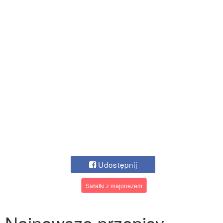
Udostępnij
Sałatki z majonezem
Najnowsze przepisy