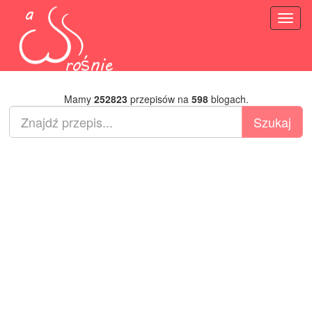
Toggl
naviga
Mamy
252823
przepisów na
598
blogach.