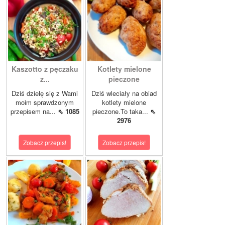
Kaszotto z pęczaku
Kotlety mielone
z...
pieczone
Dziś dzielę się z Wami
Dziś wleciały na obiad
moim sprawdzonym
kotlety mielone
przepisem na...
⇖ 1085
pieczone.To taka...
⇖
2976
Zobacz przepis!
Zobacz przepis!