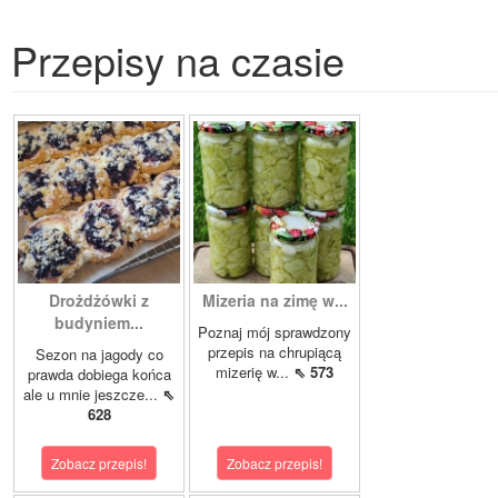
Przepisy na czasie
Drożdżówki z
Mizeria na zimę w...
budyniem...
Poznaj mój sprawdzony
przepis na chrupiącą
Sezon na jagody co
mizerię w...
⇖ 573
prawda dobiega końca
ale u mnie jeszcze...
⇖
628
Zobacz przepis!
Zobacz przepis!