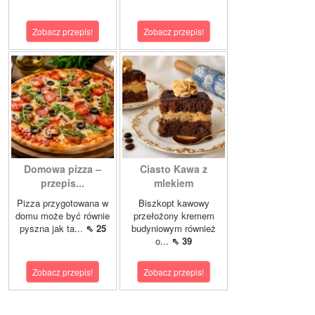
Zobacz przepis!
Zobacz przepis!
Domowa pizza –
Ciasto Kawa z
przepis...
mlekiem
Pizza przygotowana w
Biszkopt kawowy
domu może być równie
przełożony kremem
pyszna jak ta...
⇖ 25
budyniowym również
o...
⇖ 39
Zobacz przepis!
Zobacz przepis!