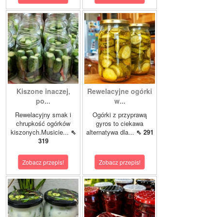
Kiszone inaczej,
Rewelacyjne ogórki
po...
w...
Rewelacyjny smak i
Ogórki z przyprawą
chrupkość ogórków
gyros to ciekawa
kiszonych.Musicie...
⇖
alternatywa dla...
⇖ 291
319
Zobacz przepis!
Zobacz przepis!