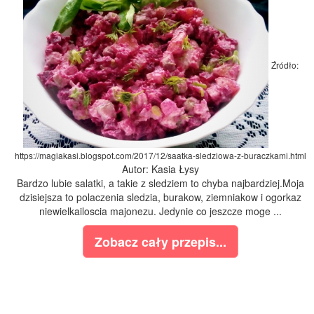
Źródło:
https://magiakasi.blogspot.com/2017/12/saatka-sledziowa-z-buraczkami.html
Autor: Kasia Łysy
Bardzo lubie salatki, a takie z sledziem to chyba najbardziej.Moja
dzisiejsza to polaczenia sledzia, burakow, ziemniakow i ogorkaz
niewielkailoscia majonezu. Jedynie co jeszcze moge ...
Zobacz cały przepis...