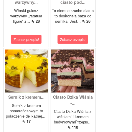
warzywny...
ciasto pod...
Włoski gulasz
To ciemne kruche ciasto
warzywny „ratatuia
to doskonała baza do
ligure” z...
⇖ 28
sernika. Jest...
⇖ 26
Zobacz przepis!
Zobacz przepis!
Sernik z kremem...
Ciasto Dzika Wiśnia
-...
Sernik z kremem
pomarańczowym to
Ciasto Dzika Wiśnia z
połączenie delikatnej,...
wiśniami i kremem
⇖ 17
budyniowymPrzepis...
⇖ 110