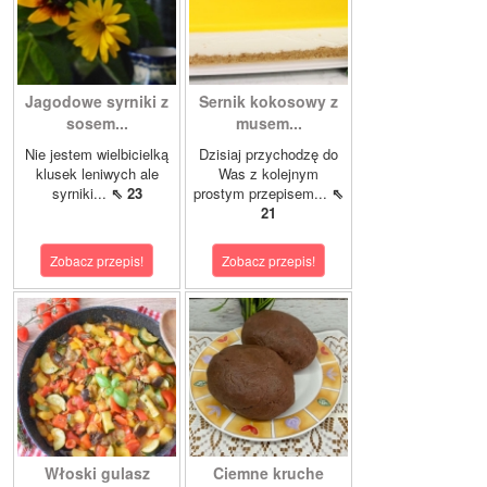
Jagodowe syrniki z
Sernik kokosowy z
sosem...
musem...
Nie jestem wielbicielką
Dzisiaj przychodzę do
klusek leniwych ale
Was z kolejnym
syrniki...
⇖ 23
prostym przepisem...
⇖
21
Zobacz przepis!
Zobacz przepis!
Włoski gulasz
Ciemne kruche