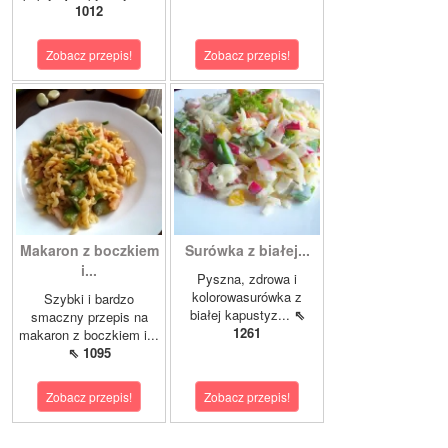
1012
Zobacz przepis!
Zobacz przepis!
Makaron z boczkiem
Surówka z białej...
i...
Pyszna, zdrowa i
kolorowasurówka z
Szybki i bardzo
białej kapustyz...
⇖
smaczny przepis na
1261
makaron z boczkiem i...
⇖ 1095
Zobacz przepis!
Zobacz przepis!