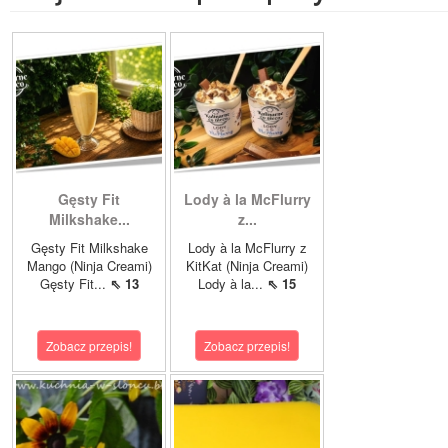
Gęsty Fit
Lody à la McFlurry
Milkshake...
z...
Gęsty Fit Milkshake
Lody à la McFlurry z
Mango (Ninja Creami)
KitKat (Ninja Creami)
Gęsty Fit...
⇖ 13
Lody à la...
⇖ 15
Zobacz przepis!
Zobacz przepis!