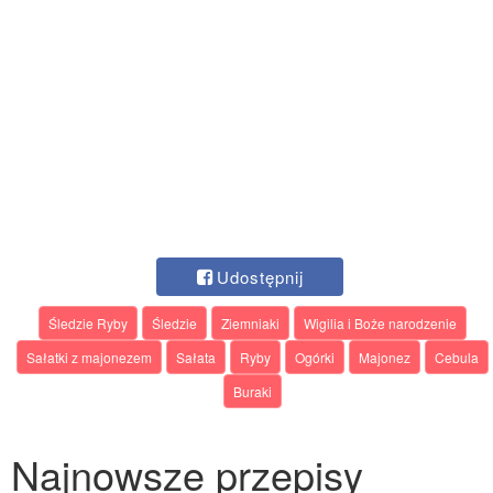
Udostępnij
Śledzie Ryby
Śledzie
Ziemniaki
Wigilia i Boże narodzenie
Sałatki z majonezem
Sałata
Ryby
Ogórki
Majonez
Cebula
Buraki
Najnowsze przepisy