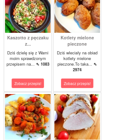
Kaszotto z pęczaku
Kotlety mielone
z...
pieczone
Dziś dzielę się z Wami
Dziś wleciały na obiad
moim sprawdzonym
kotlety mielone
przepisem na...
⇖ 1083
pieczone.To taka...
⇖
2974
Zobacz przepis!
Zobacz przepis!