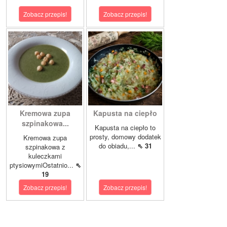
Zobacz przepis!
Zobacz przepis!
Kremowa zupa
Kapusta na ciepło
szpinakowa...
Kapusta na ciepło to
prosty, domowy dodatek
Kremowa zupa
do obiadu,...
⇖ 31
szpinakowa z
kuleczkami
ptysiowymiOstatnio...
⇖
19
Zobacz przepis!
Zobacz przepis!