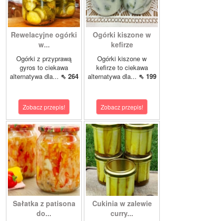
Rewelacyjne ogórki
Ogórki kiszone w
w...
kefirze
Ogórki z przyprawą
Ogórki kiszone w
gyros to ciekawa
kefirze to ciekawa
alternatywa dla...
⇖ 264
alternatywa dla...
⇖ 199
Zobacz przepis!
Zobacz przepis!
Sałatka z patisona
Cukinia w zalewie
do...
curry...