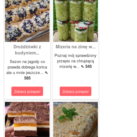
Drożdżówki z
Mizeria na zimę w...
budyniem...
Poznaj mój sprawdzony
przepis na chrupiącą
Sezon na jagody co
mizerię w...
⇖ 545
prawda dobiega końca
ale u mnie jeszcze...
⇖
585
Zobacz przepis!
Zobacz przepis!