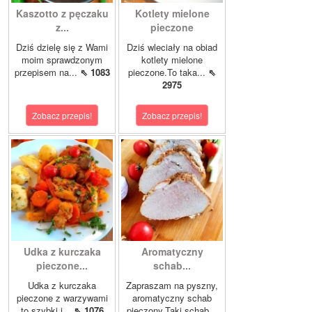
Kaszotto z pęczaku
Kotlety mielone
z...
pieczone
Dziś dzielę się z Wami
Dziś wleciały na obiad
moim sprawdzonym
kotlety mielone
przepisem na...
⇖ 1083
pieczone.To taka...
⇖
2975
Zobacz przepis!
Zobacz przepis!
Udka z kurczaka
Aromatyczny
pieczone...
schab...
Udka z kurczaka
Zapraszam na pyszny,
pieczone z warzywami
aromatyczny schab
to szybki i...
⇖ 1076
pieczony.Taki schab...