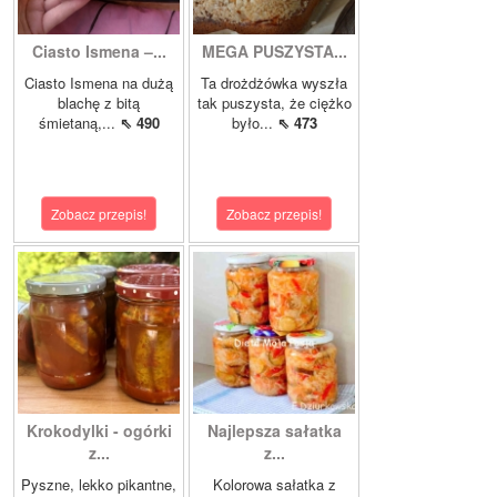
Ciasto Ismena –...
MEGA PUSZYSTA...
Ciasto Ismena na dużą
Ta drożdżówka wyszła
blachę z bitą
tak puszysta, że ciężko
śmietaną,...
⇖ 490
było...
⇖ 473
Zobacz przepis!
Zobacz przepis!
Krokodylki - ogórki
Najlepsza sałatka
z...
z...
Pyszne, lekko pikantne,
Kolorowa sałatka z