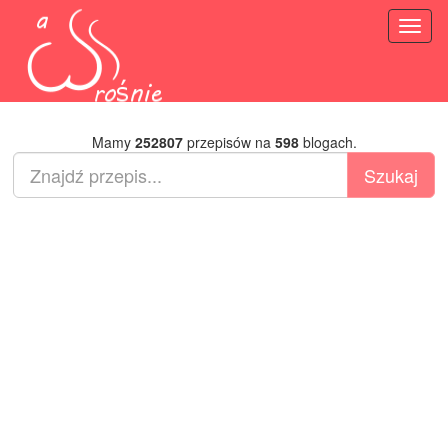
Toggl
naviga
Mamy
252807
przepisów na
598
blogach.