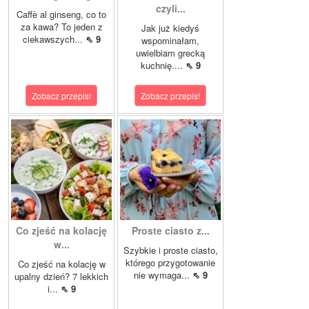
czyli...
Caffè al ginseng, co to
za kawa? To jeden z
Jak już kiedyś
ciekawszych...
⇖ 9
wspominałam,
uwielbiam grecką
kuchnię....
⇖ 9
Zobacz przepis!
Zobacz przepis!
Co zjeść na kolację
Proste ciasto z...
w...
Szybkie i proste ciasto,
którego przygotowanie
Co zjeść na kolację w
nie wymaga...
⇖ 9
upalny dzień? 7 lekkich
i...
⇖ 9