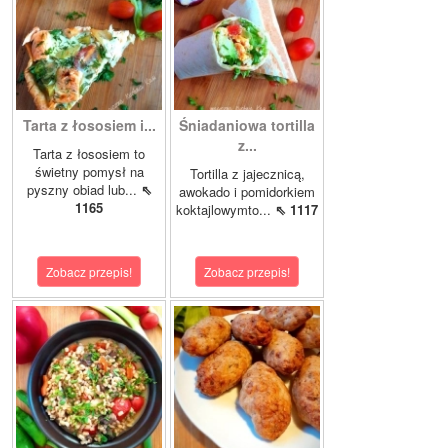
Tarta z łososiem i...
Śniadaniowa tortilla
z...
Tarta z łososiem to
świetny pomysł na
Tortilla z jajecznicą,
pyszny obiad lub...
⇖
awokado i pomidorkiem
1165
koktajlowymto...
⇖ 1117
Zobacz przepis!
Zobacz przepis!