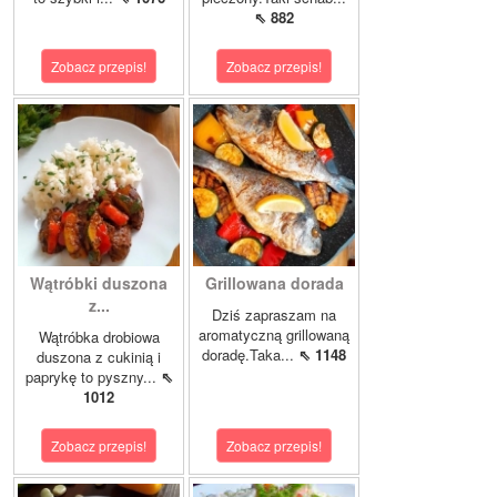
⇖ 882
Zobacz przepis!
Zobacz przepis!
Wątróbki duszona
Grillowana dorada
z...
Dziś zapraszam na
aromatyczną grillowaną
Wątróbka drobiowa
doradę.Taka...
⇖ 1148
duszona z cukinią i
paprykę to pyszny...
⇖
1012
Zobacz przepis!
Zobacz przepis!