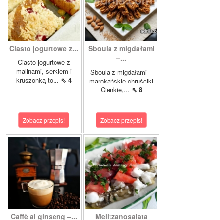
Ciasto jogurtowe z...
Sboula z migdałami
–...
Ciasto jogurtowe z
malinami, serkiem i
Sboula z migdałami –
kruszonką to...
⇖ 4
marokańskie chruściki
Cienkie,...
⇖ 8
Zobacz przepis!
Zobacz przepis!
Caffè al ginseng –...
Melitzanosalata