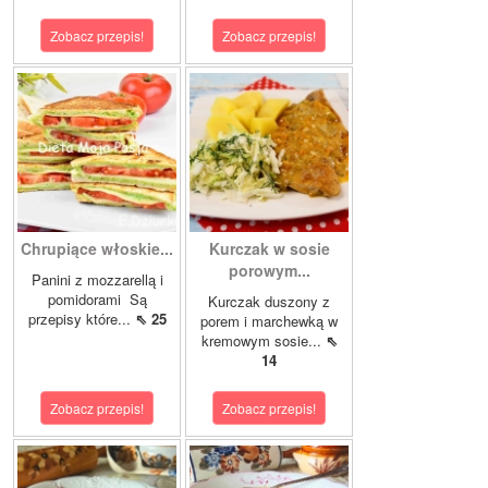
Zobacz przepis!
Zobacz przepis!
Chrupiące włoskie...
Kurczak w sosie
porowym...
Panini z mozzarellą i
pomidorami Są
Kurczak duszony z
przepisy które...
⇖ 25
porem i marchewką w
kremowym sosie...
⇖
14
Zobacz przepis!
Zobacz przepis!