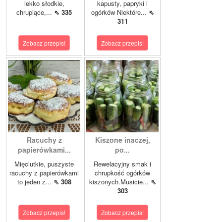
lekko słodkie,
kapusty, papryki i
chrupiące,...
⇖ 335
ogórków Niektóre...
⇖
311
Zobacz przepis!
Zobacz przepis!
Racuchy z
Kiszone inaczej,
papierówkami...
po...
Mięciutkie, puszyste
Rewelacyjny smak i
racuchy z papierówkami
chrupkość ogórków
to jeden z...
⇖ 308
kiszonych.Musicie...
⇖
303
Zobacz przepis!
Zobacz przepis!