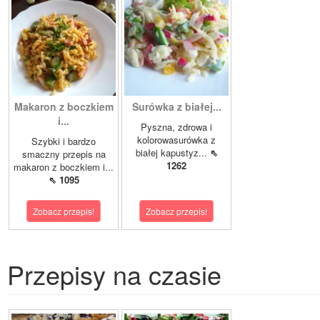
Makaron z boczkiem
Surówka z białej...
i...
Pyszna, zdrowa i
kolorowasurówka z
Szybki i bardzo
białej kapustyz...
⇖
smaczny przepis na
1262
makaron z boczkiem i...
⇖ 1095
Zobacz przepis!
Zobacz przepis!
Przepisy na czasie