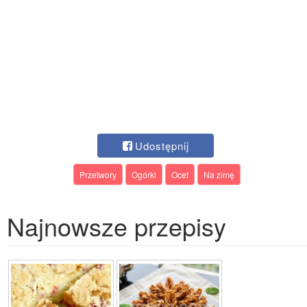
Udostępnij
Przetwory
Ogórki
Ocet
Na zimę
Najnowsze przepisy