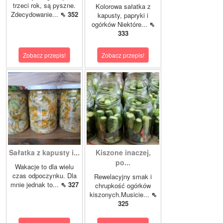
trzeci rok, są pyszne.
Kolorowa sałatka z
Zdecydowanie...
⇖ 352
kapusty, papryki i
ogórków Niektóre...
⇖
333
Zobacz przepis!
Zobacz przepis!
Sałatka z kapusty i...
Kiszone inaczej,
po...
Wakacje to dla wielu
czas odpoczynku. Dla
Rewelacyjny smak i
mnie jednak to...
⇖ 327
chrupkość ogórków
kiszonych.Musicie...
⇖
325