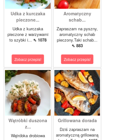
Udka z kurczaka
Aromatyczny
pieczone...
schab...
Udka z kurczaka
Zapraszam na pyszny,
pieczone z warzywami
aromatyczny schab
to szybki i...
⇖ 1078
pieczony.Taki schab...
⇖ 883
Zobacz przepis!
Zobacz przepis!
Wątróbki duszona
Grillowana dorada
z...
Dziś zapraszam na
aromatyczną grillowaną
Wątróbka drobiowa