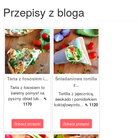
Przepisy z bloga
Tarta z łososiem i...
Śniadaniowa tortilla
z...
Tarta z łososiem to
świetny pomysł na
Tortilla z jajecznicą,
pyszny obiad lub...
⇖
awokado i pomidorkiem
1170
koktajlowymto...
⇖ 1120
Zobacz przepis!
Zobacz przepis!