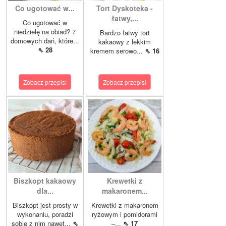
Co ugotować w...
Tort Dyskoteka -
łatwy,...
Co ugotować w
niedzielę na obiad? 7
Bardzo łatwy tort
domowych dań, które...
kakaowy z lekkim
⇖ 28
kremem serowo...
⇖ 16
Zobacz przepis!
Zobacz przepis!
Biszkopt kakaowy
Krewetki z
dla...
makaronem...
Biszkopt jest prosty w
Krewetki z makaronem
wykonaniu, poradzi
ryżowym i pomidorami
sobie z nim nawet...
⇖
–...
⇖ 17