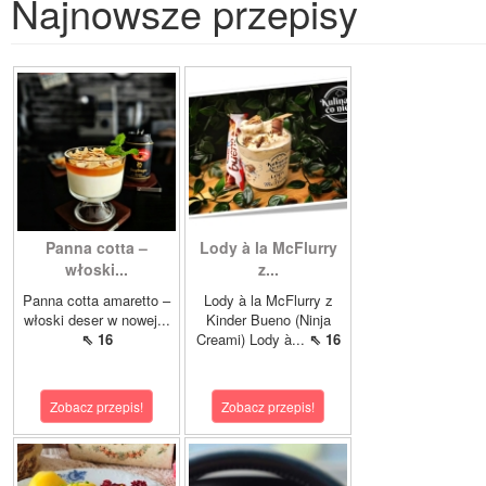
Najnowsze przepisy
Panna cotta –
Lody à la McFlurry
włoski...
z...
Panna cotta amaretto –
Lody à la McFlurry z
włoski deser w nowej...
Kinder Bueno (Ninja
⇖ 16
Creami) Lody à...
⇖ 16
Zobacz przepis!
Zobacz przepis!