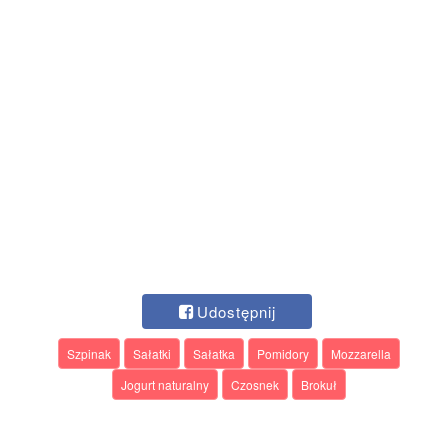
Udostępnij
Szpinak
Sałatki
Sałatka
Pomidory
Mozzarella
Jogurt naturalny
Czosnek
Brokuł