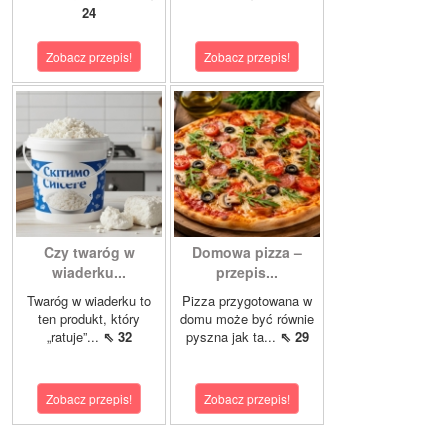
24
Zobacz przepis!
Zobacz przepis!
Czy twaróg w
Domowa pizza –
wiaderku...
przepis...
Twaróg w wiaderku to
Pizza przygotowana w
ten produkt, który
domu może być równie
„ratuje”...
⇖ 32
pyszna jak ta...
⇖ 29
Zobacz przepis!
Zobacz przepis!