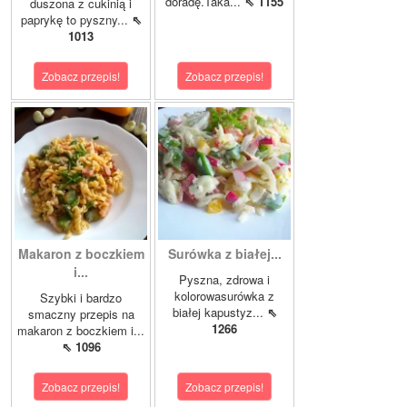
doradę.Taka...
⇖ 1155
duszona z cukinią i
paprykę to pyszny...
⇖
1013
Zobacz przepis!
Zobacz przepis!
Makaron z boczkiem
Surówka z białej...
i...
Pyszna, zdrowa i
kolorowasurówka z
Szybki i bardzo
białej kapustyz...
⇖
smaczny przepis na
1266
makaron z boczkiem i...
⇖ 1096
Zobacz przepis!
Zobacz przepis!