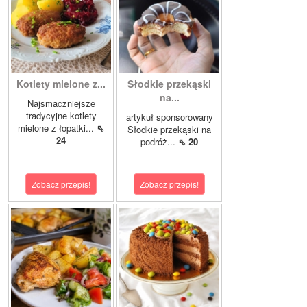
Kotlety mielone z...
Słodkie przekąski
na...
Najsmaczniejsze
tradycyjne kotlety
artykuł sponsorowany
mielone z łopatki...
⇖
Słodkie przekąski na
24
podróż...
⇖ 20
Zobacz przepis!
Zobacz przepis!