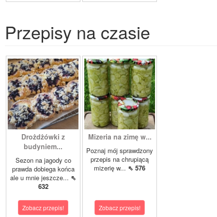
Przepisy na czasie
Drożdżówki z
Mizeria na zimę w...
budyniem...
Poznaj mój sprawdzony
przepis na chrupiącą
Sezon na jagody co
mizerię w...
⇖ 576
prawda dobiega końca
ale u mnie jeszcze...
⇖
632
Zobacz przepis!
Zobacz przepis!