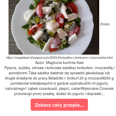
Źródło:
https://magiakasi.blogspot.com/2020/04/saatka-z-brokuem-i-mozzarella.html
Autor: Magiczna kuchnia Kasi
Pyszna, szybka, zdrowa i kolorowa sałatkaz brokułem, mozzarellą i
pomidorem.Taka salatka świetnie się sprawdzi jakokolacja lub
drugie śniadanie do pracy.Składniki:1 brokuł120 g mozzarelli250 g
pomidorów koktajlowych3-4 garście szpinaku200 ml jogurtu
naturalnego1 ząbek czosnkusól, pieprz, cukierWykonane:Czosnek
przecisnąć przez praskę, dodać do jogurtu i doprawić...
Zobacz cały przepis...