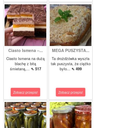
Ciasto Ismena –...
MEGA PUSZYSTA...
Ciasto Ismena na dużą
Ta drożdżówka wyszła
blachę z bitą
tak puszysta, że ciężko
śmietaną,...
⇖ 517
było...
⇖ 499
Zobacz przepis!
Zobacz przepis!