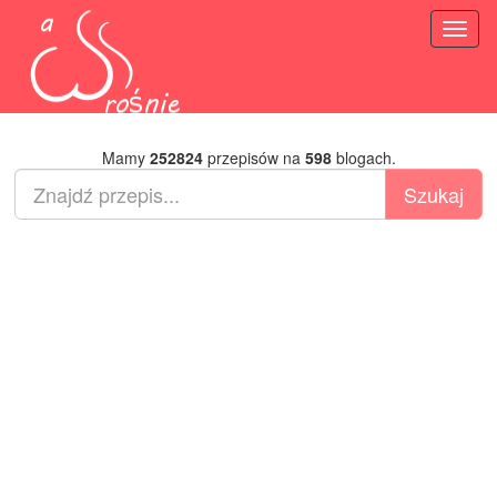
Toggl
naviga
Mamy
252824
przepisów na
598
blogach.