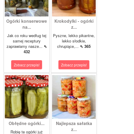
Ogórki konserwowe
Krokodylki - ogórki
na...
z...
Jak co roku według tej
Pyszne, lekko pikantne,
samej receptury
lekko słodkie,
zaprawiamy nasze...
⇖
chrupiące,...
⇖ 365
432
Zobacz przepis!
Zobacz przepis!
Obłędne ogórki...
Najlepsza sałatka
z...
Robię te ogórki już