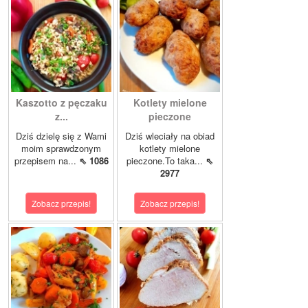
Kaszotto z pęczaku
Kotlety mielone
z...
pieczone
Dziś dzielę się z Wami
Dziś wleciały na obiad
moim sprawdzonym
kotlety mielone
przepisem na...
⇖ 1086
pieczone.To taka...
⇖
2977
Zobacz przepis!
Zobacz przepis!