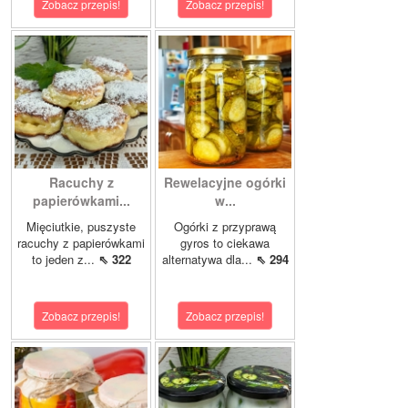
Zobacz przepis!
Zobacz przepis!
Racuchy z
Rewelacyjne ogórki
papierówkami...
w...
Mięciutkie, puszyste
Ogórki z przyprawą
racuchy z papierówkami
gyros to ciekawa
to jeden z...
⇖ 322
alternatywa dla...
⇖ 294
Zobacz przepis!
Zobacz przepis!