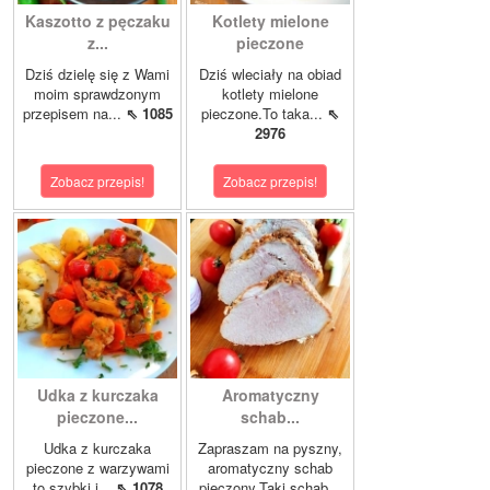
Kaszotto z pęczaku
Kotlety mielone
z...
pieczone
Dziś dzielę się z Wami
Dziś wleciały na obiad
moim sprawdzonym
kotlety mielone
przepisem na...
⇖ 1085
pieczone.To taka...
⇖
2976
Zobacz przepis!
Zobacz przepis!
Udka z kurczaka
Aromatyczny
pieczone...
schab...
Udka z kurczaka
Zapraszam na pyszny,
pieczone z warzywami
aromatyczny schab
to szybki i...
⇖ 1078
pieczony.Taki schab...