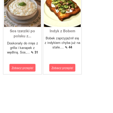
Sos tzatziki po
Indyk z Bobem
polsku z...
Bobek zaprzyjaźnił się
z indykiem chyba już na
Doskonały do mięs z
stałe....
⇖ 44
grilla i kanapek z
wędliną. Sos,...
⇖ 31
Zobacz przepis!
Zobacz przepis!