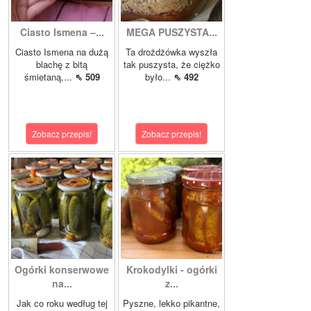
Ciasto Ismena –...
MEGA PUSZYSTA...
Ciasto Ismena na dużą
Ta drożdżówka wyszła
blachę z bitą
tak puszysta, że ciężko
śmietaną,...
⇖ 509
było...
⇖ 492
Zobacz przepis!
Zobacz przepis!
Ogórki konserwowe
Krokodylki - ogórki
na...
z...
Jak co roku według tej
Pyszne, lekko pikantne,