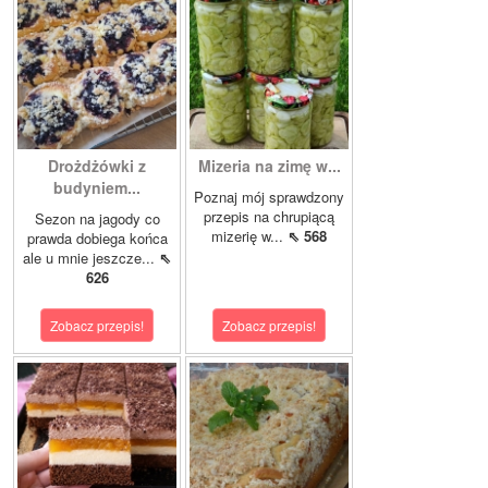
Drożdżówki z
Mizeria na zimę w...
budyniem...
Poznaj mój sprawdzony
przepis na chrupiącą
Sezon na jagody co
mizerię w...
⇖ 568
prawda dobiega końca
ale u mnie jeszcze...
⇖
626
Zobacz przepis!
Zobacz przepis!