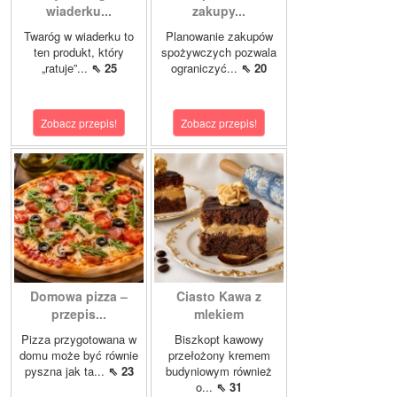
wiaderku...
zakupy...
Twaróg w wiaderku to
Planowanie zakupów
ten produkt, który
spożywczych pozwala
„ratuje”...
⇖ 25
ograniczyć...
⇖ 20
Zobacz przepis!
Zobacz przepis!
Domowa pizza –
Ciasto Kawa z
przepis...
mlekiem
Pizza przygotowana w
Biszkopt kawowy
domu może być równie
przełożony kremem
pyszna jak ta...
⇖ 23
budyniowym również
o...
⇖ 31