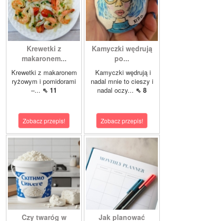
Krewetki z
Kamyczki wędrują
makaronem...
po...
Krewetki z makaronem
Kamyczki wędrują i
ryżowym i pomidorami
nadal mnie to cieszy i
–...
⇖ 11
nadal oczy...
⇖ 8
Zobacz przepis!
Zobacz przepis!
Czy twaróg w
Jak planować