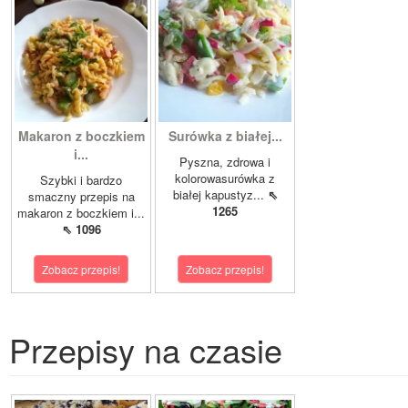
Makaron z boczkiem
Surówka z białej...
i...
Pyszna, zdrowa i
kolorowasurówka z
Szybki i bardzo
białej kapustyz...
⇖
smaczny przepis na
1265
makaron z boczkiem i...
⇖ 1096
Zobacz przepis!
Zobacz przepis!
Przepisy na czasie