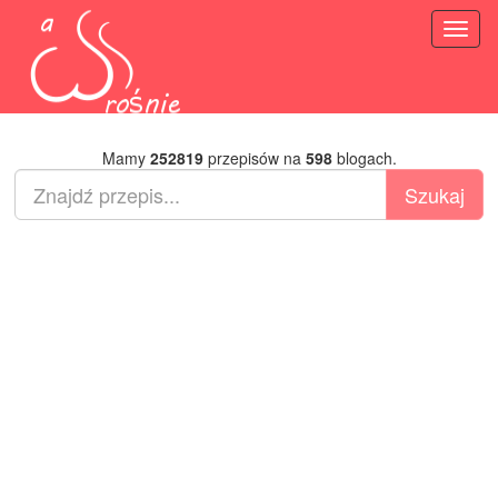
Toggl
naviga
Mamy
252819
przepisów na
598
blogach.