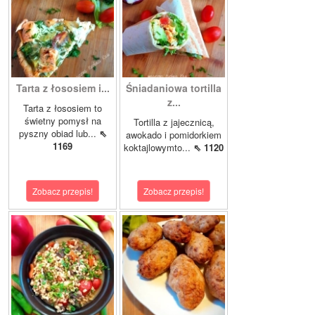
Tarta z łososiem i...
Śniadaniowa tortilla
z...
Tarta z łososiem to
świetny pomysł na
Tortilla z jajecznicą,
pyszny obiad lub...
⇖
awokado i pomidorkiem
1169
koktajlowymto...
⇖ 1120
Zobacz przepis!
Zobacz przepis!