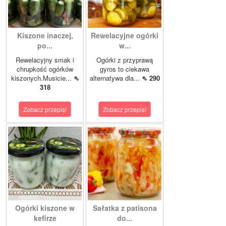
Kiszone inaczej,
Rewelacyjne ogórki
po...
w...
Rewelacyjny smak i
Ogórki z przyprawą
chrupkość ogórków
gyros to ciekawa
kiszonych.Musicie...
⇖
alternatywa dla...
⇖ 290
318
Zobacz przepis!
Zobacz przepis!
Ogórki kiszone w
Sałatka z patisona
kefirze
do...