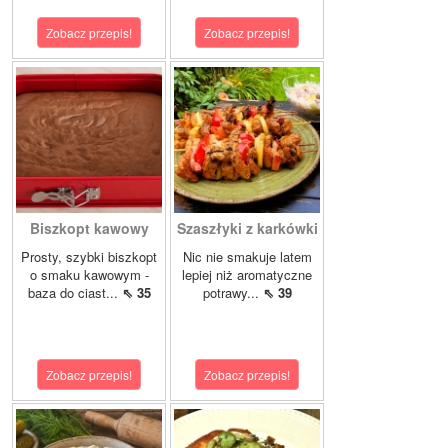
Zobacz przepis!
Zobacz przepis!
Biszkopt kawowy
Szaszłyki z karkówki
Prosty, szybki biszkopt
Nic nie smakuje latem
o smaku kawowym -
lepiej niż aromatyczne
baza do ciast...
⇖ 35
potrawy...
⇖ 39
Zobacz przepis!
Zobacz przepis!