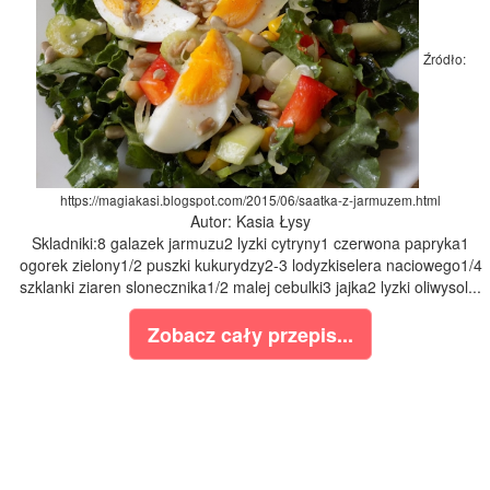
Źródło:
https://magiakasi.blogspot.com/2015/06/saatka-z-jarmuzem.html
Autor: Kasia Łysy
Skladniki:8 galazek jarmuzu2 lyzki cytryny1 czerwona papryka1
ogorek zielony1/2 puszki kukurydzy2-3 lodyzkiselera naciowego1/4
szklanki ziaren slonecznika1/2 malej cebulki3 jajka2 lyzki oliwysol...
Zobacz cały przepis...