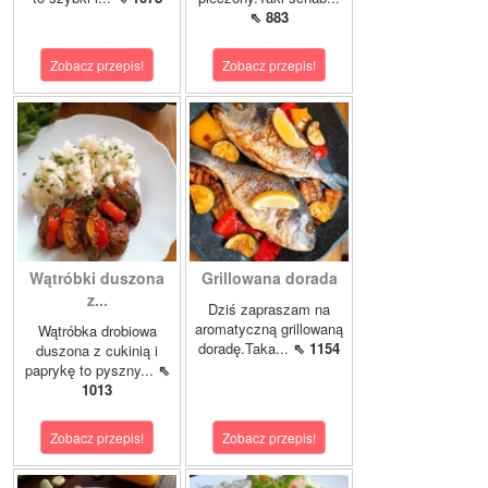
⇖ 883
Zobacz przepis!
Zobacz przepis!
Wątróbki duszona
Grillowana dorada
z...
Dziś zapraszam na
aromatyczną grillowaną
Wątróbka drobiowa
doradę.Taka...
⇖ 1154
duszona z cukinią i
paprykę to pyszny...
⇖
1013
Zobacz przepis!
Zobacz przepis!