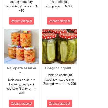
samej receptury
lekko słodkie,
zaprawiamy nasze...
⇖
chrupiące,...
⇖ 356
410
Zobacz przepis!
Zobacz przepis!
Najlepsza sałatka
Obłędne ogórki...
z...
Robię te ogórki już
trzeci rok, są pyszne.
Kolorowa sałatka z
Zdecydowanie...
⇖ 326
kapusty, papryki i
ogórków Niektóre...
⇖
329
Zobacz przepis!
Zobacz przepis!