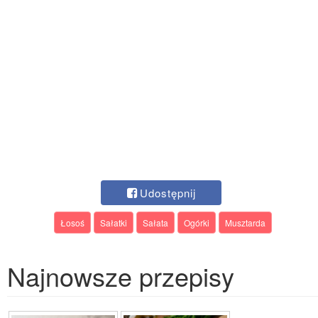
Udostępnij
Łosoś
Sałatki
Sałata
Ogórki
Musztarda
Najnowsze przepisy