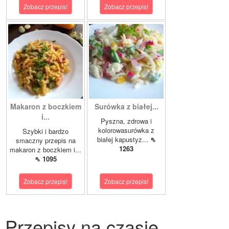
Zobacz przepis!
Zobacz przepis!
Makaron z boczkiem
Surówka z białej...
i...
Pyszna, zdrowa i
kolorowasurówka z
Szybki i bardzo
białej kapustyz...
⇖
smaczny przepis na
1263
makaron z boczkiem i...
⇖ 1095
Zobacz przepis!
Zobacz przepis!
Przepisy na czasie