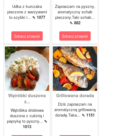
Udka z kurczaka
Zapraszam na pyszny,
pieczone z warzywami
aromatyczny schab
to szybki i...
⇖ 1077
pieczony.Taki schab...
⇖ 882
Zobacz przepis!
Zobacz przepis!
Wątróbki duszona
Grillowana dorada
z...
Dziś zapraszam na
aromatyczną grillowaną
Wątróbka drobiowa
doradę.Taka...
⇖ 1151
duszona z cukinią i
paprykę to pyszny...
⇖
1013