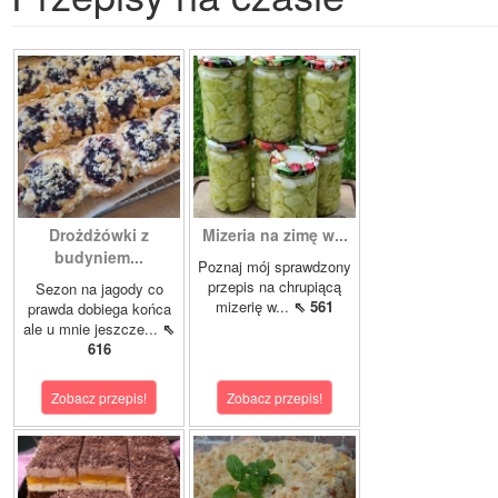
Drożdżówki z
Mizeria na zimę w...
budyniem...
Poznaj mój sprawdzony
przepis na chrupiącą
Sezon na jagody co
mizerię w...
⇖ 561
prawda dobiega końca
ale u mnie jeszcze...
⇖
616
Zobacz przepis!
Zobacz przepis!