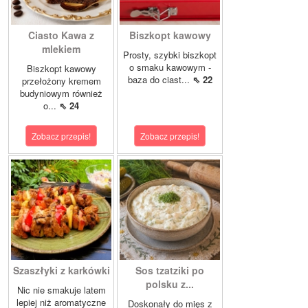
Ciasto Kawa z
Biszkopt kawowy
mlekiem
Prosty, szybki biszkopt
o smaku kawowym -
Biszkopt kawowy
baza do ciast...
⇖ 22
przełożony kremem
budyniowym również
o...
⇖ 24
Zobacz przepis!
Zobacz przepis!
Szaszłyki z karkówki
Sos tzatziki po
polsku z...
Nic nie smakuje latem
lepiej niż aromatyczne
Doskonały do mięs z