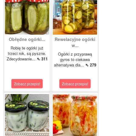
Obłędne ogórki...
Rewelacyjne ogórki
w...
Robię te ogórki już
trzeci rok, są pyszne.
Ogórki z przyprawą
Zdecydowanie...
⇖ 311
gyros to ciekawa
alternatywa dla...
⇖ 279
Zobacz przepis!
Zobacz przepis!