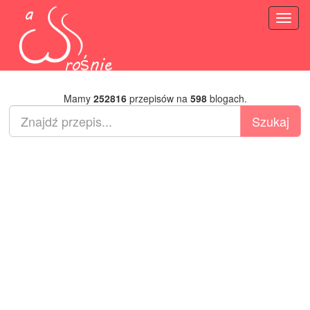
Toggl
naviga
Mamy
252816
przepisów na
598
blogach.