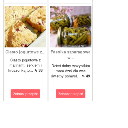
Ciasto jogurtowe z...
Fasolka szparagowa
w...
Ciasto jogurtowe z
malinami, serkiem i
Dzień dobry wszystkim
kruszonką to...
⇖ 33
mam dziś dla was
świetny pomysł...
⇖ 49
Zobacz przepis!
Zobacz przepis!