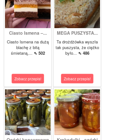
Ciasto Ismena –...
MEGA PUSZYSTA...
Ciasto Ismena na dużą
Ta drożdżówka wyszła
blachę z bitą
tak puszysta, że ciężko
śmietaną,...
⇖ 502
było...
⇖ 486
Zobacz przepis!
Zobacz przepis!
Ogórki konserwowe
Krokodylki - ogórki