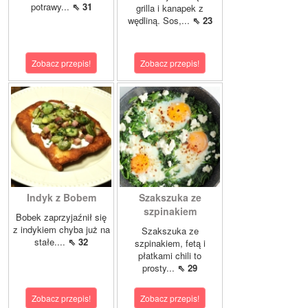
potrawy...
⇖ 31
grilla i kanapek z
wędliną. Sos,...
⇖ 23
Zobacz przepis!
Zobacz przepis!
Indyk z Bobem
Szakszuka ze
szpinakiem
Bobek zaprzyjaźnił się
z indykiem chyba już na
Szakszuka ze
stałe....
⇖ 32
szpinakiem, fetą i
płatkami chili to
prosty...
⇖ 29
Zobacz przepis!
Zobacz przepis!