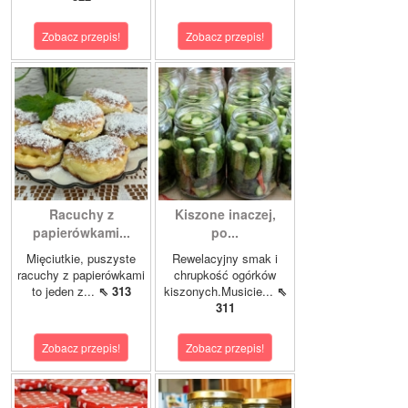
Zobacz przepis!
Zobacz przepis!
Racuchy z
Kiszone inaczej,
papierówkami...
po...
Mięciutkie, puszyste
Rewelacyjny smak i
racuchy z papierówkami
chrupkość ogórków
to jeden z...
⇖ 313
kiszonych.Musicie...
⇖
311
Zobacz przepis!
Zobacz przepis!