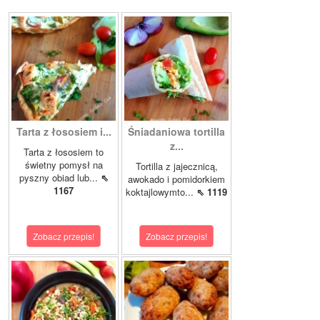
Tarta z łososiem i...
Śniadaniowa tortilla
z...
Tarta z łososiem to
świetny pomysł na
Tortilla z jajecznicą,
pyszny obiad lub...
⇖
awokado i pomidorkiem
1167
koktajlowymto...
⇖ 1119
Zobacz przepis!
Zobacz przepis!