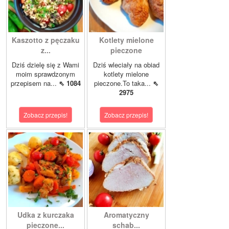
Kaszotto z pęczaku
Kotlety mielone
z...
pieczone
Dziś dzielę się z Wami
Dziś wleciały na obiad
moim sprawdzonym
kotlety mielone
przepisem na...
⇖ 1084
pieczone.To taka...
⇖
2975
Zobacz przepis!
Zobacz przepis!
Udka z kurczaka
Aromatyczny
pieczone...
schab...