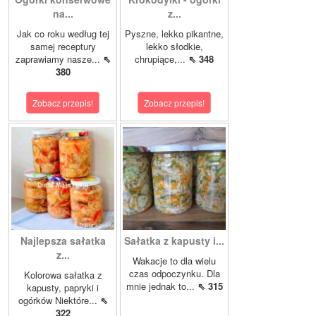
na...
z...
Jak co roku według tej
Pyszne, lekko pikantne,
samej receptury
lekko słodkie,
zaprawiamy nasze...
⇖
chrupiące,...
⇖ 348
380
Zobacz przepis!
Zobacz przepis!
Najlepsza sałatka
Sałatka z kapusty i...
z...
Wakacje to dla wielu
czas odpoczynku. Dla
Kolorowa sałatka z
mnie jednak to...
⇖ 315
kapusty, papryki i
ogórków Niektóre...
⇖
322