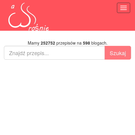
Toggl
naviga
Mamy
252752
przepisów na
598
blogach.