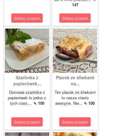
147
Zobacz przepis!
Zobacz przepis!
Szarlotka z
Placek ze śliwkami
papierówek...
na...
Domowa szarlotka z
Ten placek ze śliwkami
papierówek to jedno z
to nasze ciasto
tych ciast,...
⇖ 100
awaryjne. Nie...
⇖ 100
Zobacz przepis!
Zobacz przepis!