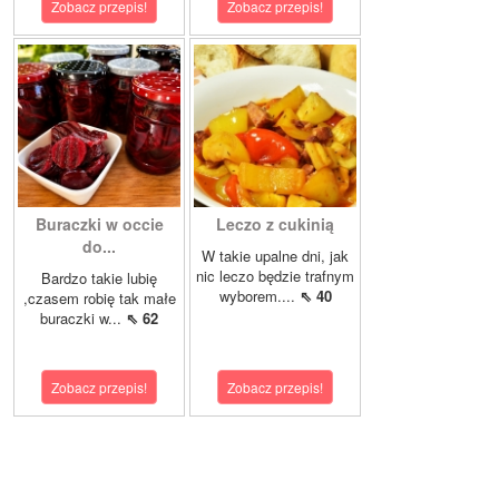
Zobacz przepis!
Zobacz przepis!
Buraczki w occie
Leczo z cukinią
do...
W takie upalne dni, jak
nic leczo będzie trafnym
Bardzo takie lubię
wyborem....
⇖ 40
,czasem robię tak małe
buraczki w...
⇖ 62
Zobacz przepis!
Zobacz przepis!