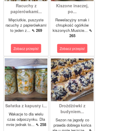
Racuchy z
Kiszone inaczej,
papierówkami...
po...
Mięciutkie, puszyste
Rewelacyjny smak i
racuchy z papierówkami
chrupkość ogórków
to jeden z...
⇖ 269
kiszonych.Musicie...
⇖
265
Zobacz przepis!
Zobacz przepis!
Sałatka z kapusty i...
Drożdżówki z
budyniem...
Wakacje to dla wielu
czas odpoczynku. Dla
Sezon na jagody co
mnie jednak to...
⇖ 258
prawda dobiega końca
ale u mnie jeszcze...
⇖