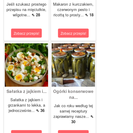
Jeśli szukasz prostego
Makaron z kurczakiem,
przepisu na mięciutkie,
czerwonym pesto i
wilgotne...
⇖ 28
ricottą to prosty...
⇖ 18
Zobacz przepis!
Zobacz przepis!
Sałatka z jajkiem i...
Ogórki konserwowe
na...
Sałatka z jajkiem i
grzankami to lekka, a
Jak co roku według tej
jednocześnie...
⇖ 36
samej receptury
zaprawiamy nasze...
⇖
30