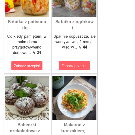
Sałatka z patisona
Sałatka z ogórków
do...
i...
Od kiedy pamiętam, w
Upał nie odpuszcza, ale
moim domu
warzywa wciąż rosną,
przygotowywano
więc w...
⇖ 44
domowe...
⇖ 34
Zobacz przepis!
Zobacz przepis!
Babeczki
Makaron z
czekoladowe z...
kurczakiem,...