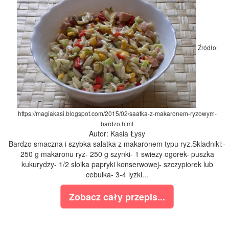
Źródło:
https://magiakasi.blogspot.com/2015/02/saatka-z-makaronem-ryzowym-
bardzo.html
Autor: Kasia Łysy
Bardzo smaczna i szybka salatka z makaronem typu ryz.Skladniki:-
250 g makaronu ryz- 250 g szynki- 1 swiezy ogorek- puszka
kukurydzy- 1/2 sloika papryki konserwowej- szczypiorek lub
cebulka- 3-4 lyzki...
Zobacz cały przepis...