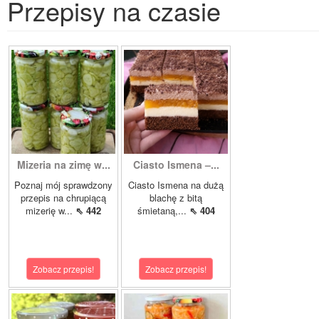
Przepisy na czasie
Mizeria na zimę w...
Ciasto Ismena –...
Poznaj mój sprawdzony
Ciasto Ismena na dużą
przepis na chrupiącą
blachę z bitą
mizerię w...
⇖ 442
śmietaną,...
⇖ 404
Zobacz przepis!
Zobacz przepis!