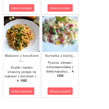
Zobacz przepis!
Zobacz przepis!
Makaron z boczkiem
Surówka z białej...
i...
Pyszna, zdrowa i
kolorowasurówka z
Szybki i bardzo
białej kapustyz...
⇖
smaczny przepis na
1254
makaron z boczkiem i...
⇖ 1092
Zobacz przepis!
Zobacz przepis!