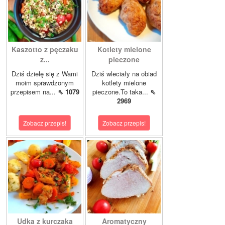
Kaszotto z pęczaku
Kotlety mielone
z...
pieczone
Dziś dzielę się z Wami
Dziś wleciały na obiad
moim sprawdzonym
kotlety mielone
przepisem na...
⇖ 1079
pieczone.To taka...
⇖
2969
Zobacz przepis!
Zobacz przepis!
Udka z kurczaka
Aromatyczny