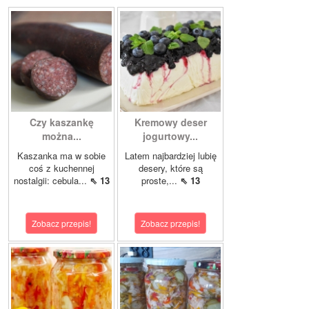
Czy kaszankę
Kremowy deser
można...
jogurtowy...
Kaszanka ma w sobie
Latem najbardziej lubię
coś z kuchennej
desery, które są
nostalgii: cebula...
⇖ 13
proste,...
⇖ 13
Zobacz przepis!
Zobacz przepis!