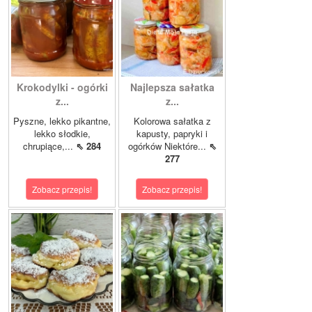
Krokodylki - ogórki
Najlepsza sałatka
z...
z...
Pyszne, lekko pikantne,
Kolorowa sałatka z
lekko słodkie,
kapusty, papryki i
chrupiące,...
⇖ 284
ogórków Niektóre...
⇖
277
Zobacz przepis!
Zobacz przepis!