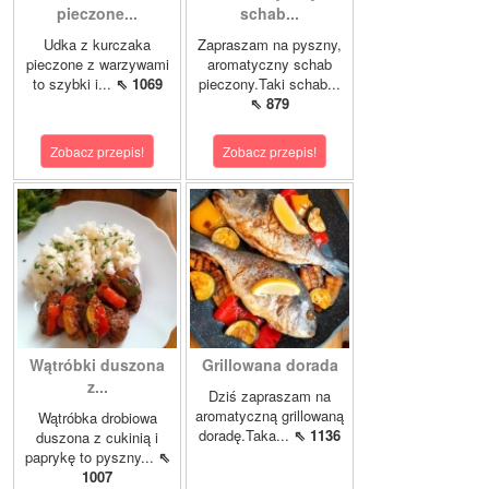
pieczone...
schab...
Udka z kurczaka
Zapraszam na pyszny,
pieczone z warzywami
aromatyczny schab
to szybki i...
⇖ 1069
pieczony.Taki schab...
⇖ 879
Zobacz przepis!
Zobacz przepis!
Wątróbki duszona
Grillowana dorada
z...
Dziś zapraszam na
aromatyczną grillowaną
Wątróbka drobiowa
doradę.Taka...
⇖ 1136
duszona z cukinią i
paprykę to pyszny...
⇖
1007