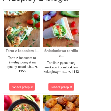
Tarta z łososiem i...
Śniadaniowa tortilla
z...
Tarta z łososiem to
świetny pomysł na
Tortilla z jajecznicą,
pyszny obiad lub...
⇖
awokado i pomidorkiem
1155
koktajlowymto...
⇖ 1113
Zobacz przepis!
Zobacz przepis!