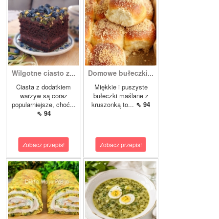
Wilgotne ciasto z...
Domowe bułeczki...
Ciasta z dodatkiem
Miękkie i puszyste
warzyw są coraz
bułeczki maślane z
popularniejsze, choć...
kruszonką to...
⇖ 94
⇖ 94
Zobacz przepis!
Zobacz przepis!