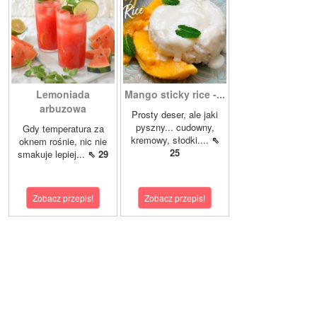
Lemoniada
Mango sticky rice -...
arbuzowa
Prosty deser, ale jaki
pyszny... cudowny,
Gdy temperatura za
kremowy, słodki....
⇖
oknem rośnie, nic nie
25
smakuje lepiej...
⇖ 29
Zobacz przepis!
Zobacz przepis!