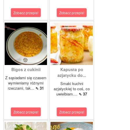
Zobacz przepis!
Zobacz przepis!
Bigos z cukinii
Kapusta po
azjatycku do...
Z sąsiadami się czasem
wymieniamy różnymi
Smaki kuchni
rzeczami, tak...
⇖ 31
azjatyckiej to coś, co
uwielbiam....
⇖ 37
Zobacz przepis!
Zobacz przepis!