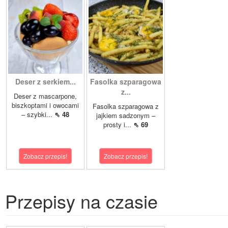
Deser z serkiem...
Fasolka szparagowa
z...
Deser z mascarpone,
biszkoptami i owocami
Fasolka szparagowa z
– szybki...
⇖ 48
jajkiem sadzonym –
prosty i...
⇖ 69
Zobacz przepis!
Zobacz przepis!
Przepisy na czasie