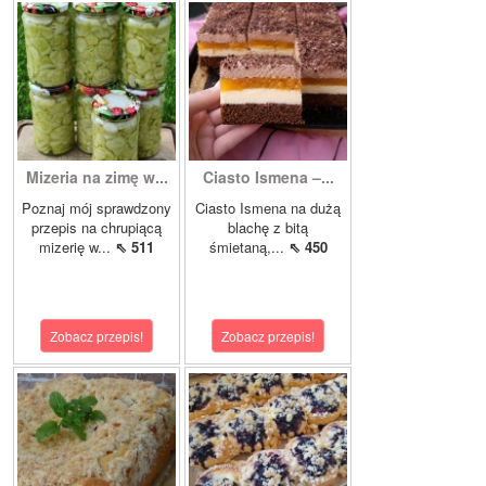
Mizeria na zimę w...
Ciasto Ismena –...
Poznaj mój sprawdzony
Ciasto Ismena na dużą
przepis na chrupiącą
blachę z bitą
mizerię w...
⇖ 511
śmietaną,...
⇖ 450
Zobacz przepis!
Zobacz przepis!