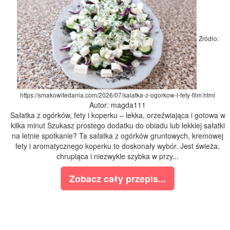
Źródło:
https://smakowitedania.com/2026/07/salatka-z-ogorkow-i-fety-film.html
Autor: magda111
Sałatka z ogórków, fety i koperku – lekka, orzeźwiająca i gotowa w
kilka minut Szukasz prostego dodatku do obiadu lub lekkiej sałatki
na letnie spotkanie? Ta sałatka z ogórków gruntowych, kremowej
fety i aromatycznego koperku to doskonały wybór. Jest świeża,
chrupiąca i niezwykle szybka w przy...
Zobacz cały przepis...