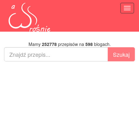
Toggl
naviga
Mamy
252778
przepisów na
598
blogach.