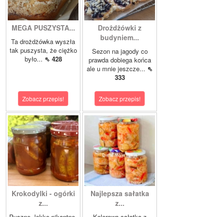
MEGA PUSZYSTA...
Drożdżówki z
budyniem...
Ta drożdżówka wyszła
tak puszysta, że ciężko
Sezon na jagody co
było...
⇖ 428
prawda dobiega końca
ale u mnie jeszcze...
⇖
333
Zobacz przepis!
Zobacz przepis!
Krokodylki - ogórki
Najlepsza sałatka
z...
z...
Pyszne, lekko pikantne,
Kolorowa sałatka z