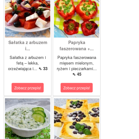
Sałatka z arbuzem
Papryka
i...
faszerowana +...
Sałatka z arbuzem i
Papryka faszerowana
fetą – lekka,
mięsem mielonym,
orzeźwiająca i...
⇖ 33
ryżem i pieczarkami...
⇖ 45
Zobacz przepis!
Zobacz przepis!