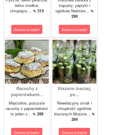
lekko słodkie,
kapusty, papryki i
chrupiące,...
⇖ 313
ogórków Niektóre...
⇖
290
Zobacz przepis!
Zobacz przepis!
Racuchy z
Kiszone inaczej,
papierówkami...
po...
Mięciutkie, puszyste
Rewelacyjny smak i
racuchy z papierówkami
chrupkość ogórków
to jeden z...
⇖ 289
kiszonych.Musicie...
⇖
284
Zobacz przepis!
Zobacz przepis!