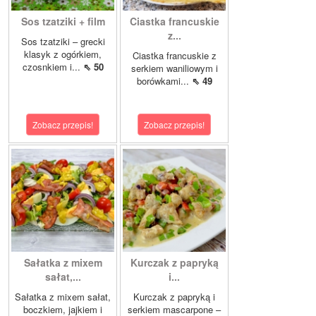
Sos tzatziki + film
Ciastka francuskie
z...
Sos tzatziki – grecki
klasyk z ogórkiem,
Ciastka francuskie z
czosnkiem i...
⇖ 50
serkiem waniliowym i
borówkami...
⇖ 49
Zobacz przepis!
Zobacz przepis!
Sałatka z mixem
Kurczak z papryką
sałat,...
i...
Sałatka z mixem sałat,
Kurczak z papryką i
boczkiem, jajkiem i
serkiem mascarpone –