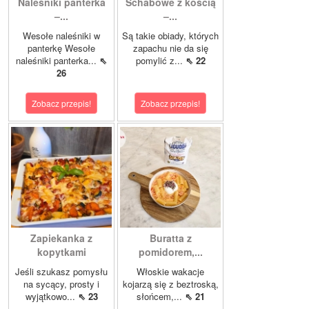
Naleśniki panterka
Schabowe z kością
–...
–...
Wesołe naleśniki w
Są takie obiady, których
panterkę Wesołe
zapachu nie da się
naleśniki panterka...
⇖
pomylić z...
⇖ 22
26
Zobacz przepis!
Zobacz przepis!
Zapiekanka z
Buratta z
kopytkami
pomidorem,...
Jeśli szukasz pomysłu
Włoskie wakacje
na sycący, prosty i
kojarzą się z beztroską,
wyjątkowo...
⇖ 23
słońcem,...
⇖ 21