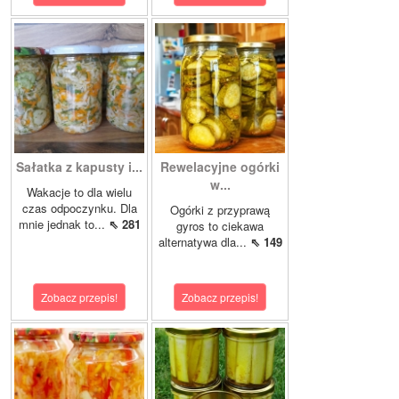
Sałatka z kapusty i...
Rewelacyjne ogórki
w...
Wakacje to dla wielu
czas odpoczynku. Dla
Ogórki z przyprawą
mnie jednak to...
⇖ 281
gyros to ciekawa
alternatywa dla...
⇖ 149
Zobacz przepis!
Zobacz przepis!