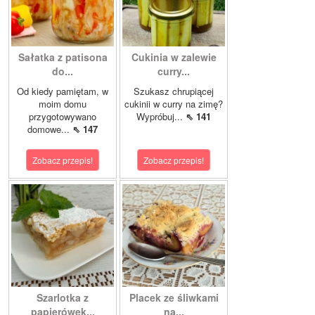
Sałatka z patisona
Cukinia w zalewie
do...
curry...
Od kiedy pamiętam, w
Szukasz chrupiącej
moim domu
cukinii w curry na zimę?
przygotowywano
Wypróbuj...
⇖ 141
domowe...
⇖ 147
Zobacz przepis!
Zobacz przepis!
Szarlotka z
Placek ze śliwkami
papierówek...
na...