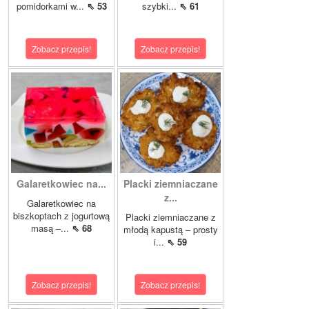
pomidorkami w...
⇖ 53
szybki...
⇖ 61
Zobacz przepis!
Zobacz przepis!
Galaretkowiec na...
Placki ziemniaczane
z...
Galaretkowiec na
biszkoptach z jogurtową
Placki ziemniaczane z
masą –...
⇖ 68
młodą kapustą – prosty
i...
⇖ 59
Zobacz przepis!
Zobacz przepis!