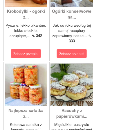
Krokodylki - ogórki
Ogórki konserwowe
z...
na...
Pyszne, lekko pikantne,
Jak co roku według tej
lekko słodkie,
samej receptury
chrupiące,...
⇖ 342
zaprawiamy nasze...
⇖
333
Zobacz przepis!
Zobacz przepis!
Najlepsza sałatka
Racuchy z
z...
papierówkami...
Kolorowa sałatka z
Mięciutkie, puszyste
kapusty, papryki i
racuchy z papierówkami