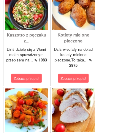
Kaszotto z pęczaku
Kotlety mielone
z...
pieczone
Dziś dzielę się z Wami
Dziś wleciały na obiad
moim sprawdzonym
kotlety mielone
przepisem na...
⇖ 1083
pieczone.To taka...
⇖
2975
Zobacz przepis!
Zobacz przepis!