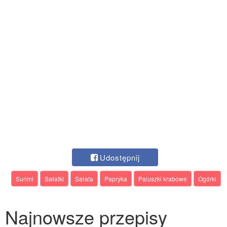
Udostępnij
Surimi
Sałatki
Sałata
Papryka
Paluszki krabowe
Ogórki
Najnowsze przepisy