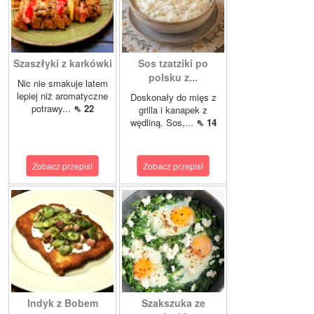
Szaszłyki z karkówki
Sos tzatziki po
polsku z...
Nic nie smakuje latem
lepiej niż aromatyczne
Doskonały do mięs z
potrawy...
⇖ 22
grilla i kanapek z
wędliną. Sos,...
⇖ 14
Zobacz przepis!
Zobacz przepis!
Indyk z Bobem
Szakszuka ze