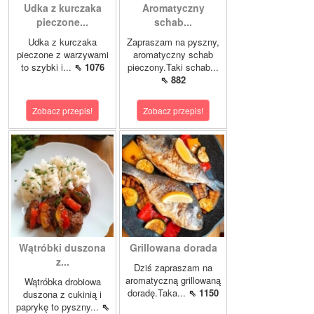
Udka z kurczaka
Aromatyczny
pieczone...
schab...
Udka z kurczaka
Zapraszam na pyszny,
pieczone z warzywami
aromatyczny schab
to szybki i...
⇖ 1076
pieczony.Taki schab...
⇖ 882
Zobacz przepis!
Zobacz przepis!
Wątróbki duszona
Grillowana dorada
z...
Dziś zapraszam na
aromatyczną grillowaną
Wątróbka drobiowa
doradę.Taka...
⇖ 1150
duszona z cukinią i
paprykę to pyszny...
⇖