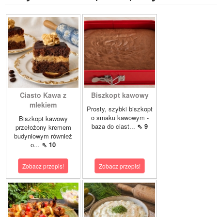
Ciasto Kawa z
Biszkopt kawowy
mlekiem
Prosty, szybki biszkopt
o smaku kawowym -
Biszkopt kawowy
baza do ciast...
⇖ 9
przełożony kremem
budyniowym również
o...
⇖ 10
Zobacz przepis!
Zobacz przepis!