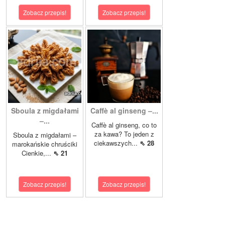
Zobacz przepis!
Zobacz przepis!
Sboula z migdałami
Caffè al ginseng –...
–...
Caffè al ginseng, co to
za kawa? To jeden z
Sboula z migdałami –
ciekawszych...
⇖ 28
marokańskie chruściki
Cienkie,...
⇖ 21
Zobacz przepis!
Zobacz przepis!