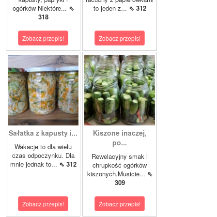
ogórków Niektóre...
⇖
to jeden z...
⇖ 312
318
Zobacz przepis!
Zobacz przepis!
Sałatka z kapusty i...
Kiszone inaczej,
po...
Wakacje to dla wielu
czas odpoczynku. Dla
Rewelacyjny smak i
mnie jednak to...
⇖ 312
chrupkość ogórków
kiszonych.Musicie...
⇖
309
Zobacz przepis!
Zobacz przepis!