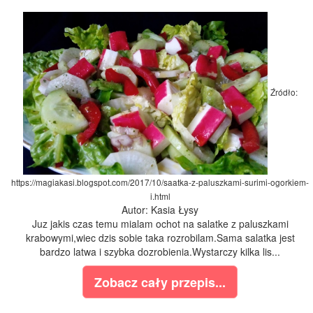
Źródło:
https://magiakasi.blogspot.com/2017/10/saatka-z-paluszkami-surimi-ogorkiem-
i.html
Autor: Kasia Łysy
Juz jakis czas temu mialam ochot na salatke z paluszkami
krabowymi,wiec dzis sobie taka rozrobilam.Sama salatka jest
bardzo latwa i szybka dozrobienia.Wystarczy kilka lis...
Zobacz cały przepis...