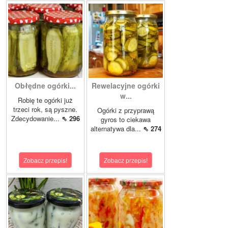
Obłędne ogórki...
Rewelacyjne ogórki
w...
Robię te ogórki już
trzeci rok, są pyszne.
Ogórki z przyprawą
Zdecydowanie...
⇖ 296
gyros to ciekawa
alternatywa dla...
⇖ 274
Zobacz przepis!
Zobacz przepis!