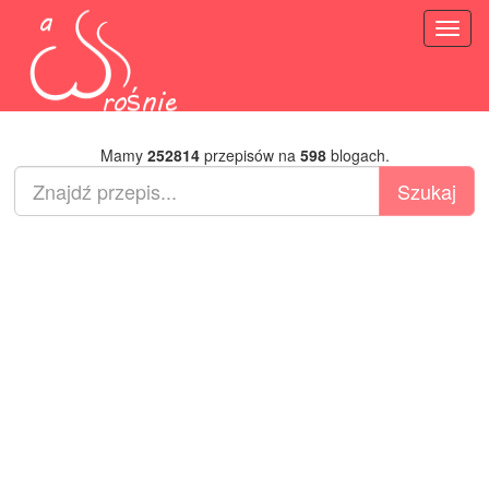
Toggl
naviga
Mamy
252814
przepisów na
598
blogach.