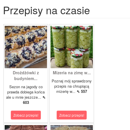
Przepisy na czasie
Drożdżówki z
Mizeria na zimę w...
budyniem...
Poznaj mój sprawdzony
przepis na chrupiącą
Sezon na jagody co
mizerię w...
⇖ 557
prawda dobiega końca
ale u mnie jeszcze...
⇖
603
Zobacz przepis!
Zobacz przepis!