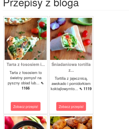
Przepisy z bloga
Tarta z łososiem i...
Śniadaniowa tortilla
z...
Tarta z łososiem to
świetny pomysł na
Tortilla z jajecznicą,
pyszny obiad lub...
⇖
awokado i pomidorkiem
1166
koktajlowymto...
⇖ 1119
Zobacz przepis!
Zobacz przepis!