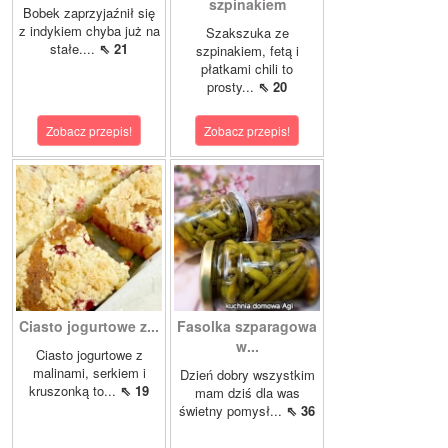
szpinakiem
Bobek zaprzyjaźnił się
z indykiem chyba już na
Szakszuka ze
stałe....
⇖ 21
szpinakiem, fetą i
płatkami chili to
prosty...
⇖ 20
Zobacz przepis!
Zobacz przepis!
Ciasto jogurtowe z...
Fasolka szparagowa
w...
Ciasto jogurtowe z
malinami, serkiem i
Dzień dobry wszystkim
kruszonką to...
⇖ 19
mam dziś dla was
świetny pomysł...
⇖ 36