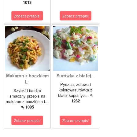
1013
Zobacz przepis!
Zobacz przepis!
Makaron z boczkiem
Surówka z białej...
i...
Pyszna, zdrowa i
kolorowasurówka z
Szybki i bardzo
białej kapustyz...
⇖
smaczny przepis na
1262
makaron z boczkiem i...
⇖ 1095
Zobacz przepis!
Zobacz przepis!