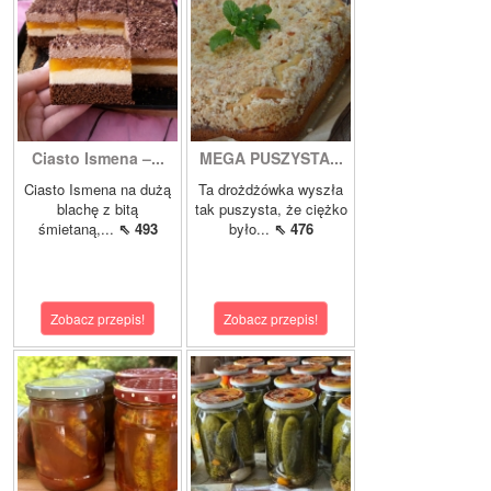
Ciasto Ismena –...
MEGA PUSZYSTA...
Ciasto Ismena na dużą
Ta drożdżówka wyszła
blachę z bitą
tak puszysta, że ciężko
śmietaną,...
⇖ 493
było...
⇖ 476
Zobacz przepis!
Zobacz przepis!