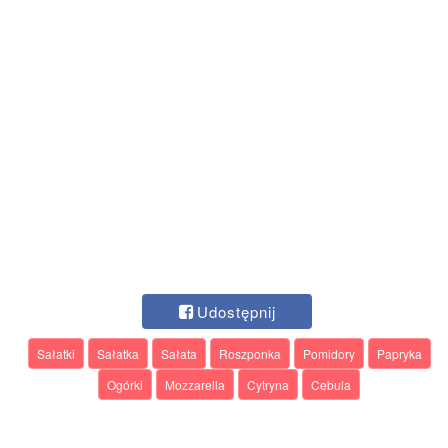
Udostępnij
Sałatki
Sałatka
Sałata
Roszponka
Pomidory
Papryka
Ogórki
Mozzarella
Cytryna
Cebula