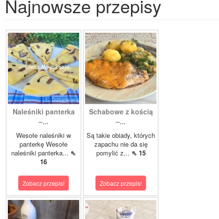
Najnowsze przepisy
Naleśniki panterka
Schabowe z kością
–...
–...
Wesołe naleśniki w
Są takie obiady, których
panterkę Wesołe
zapachu nie da się
naleśniki panterka...
⇖
pomylić z...
⇖ 15
16
Zobacz przepis!
Zobacz przepis!