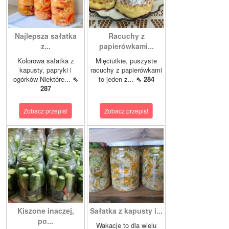
Najlepsza sałatka
Racuchy z
z...
papierówkami...
Kolorowa sałatka z
Mięciutkie, puszyste
kapusty, papryki i
racuchy z papierówkami
ogórków Niektóre...
⇖
to jeden z...
⇖ 284
287
Zobacz przepis!
Zobacz przepis!
Kiszone inaczej,
Sałatka z kapusty i...
po...
Wakacje to dla wielu