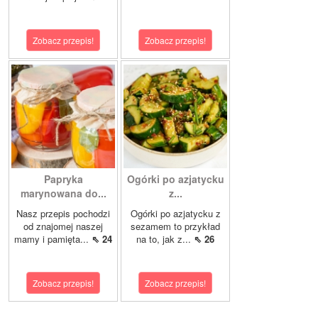
Zobacz przepis!
Zobacz przepis!
Papryka
Ogórki po azjatycku
marynowana do...
z...
Nasz przepis pochodzi
Ogórki po azjatycku z
od znajomej naszej
sezamem to przykład
mamy i pamięta...
⇖ 24
na to, jak z...
⇖ 26
Zobacz przepis!
Zobacz przepis!