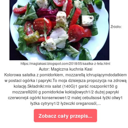
Źródło:
https://magiakasi.blogspot.com/2018/05/saatka-z-feta.html
Autor: Magiczna kuchnia Kasi
Kolorowa sałatka z pomidorkiem, mozzarellą ichrupiącymdodatkiem
w postaci ogórka i papryki.To moja dzisiejsza propozycja na zdrową
kolację.Składniki:mix sałat (140G)1 garść roszponki150 g
mozzarelli200 g pomidorków koktajlowych1/2 dużej papryki
czerwonej4 ogórki konserwowe1/2 malej cebulisos4 łyżki oliwy1
łyżka cytryny1/2 łyżeczki oreganosól,...
Zobacz cały przepis...