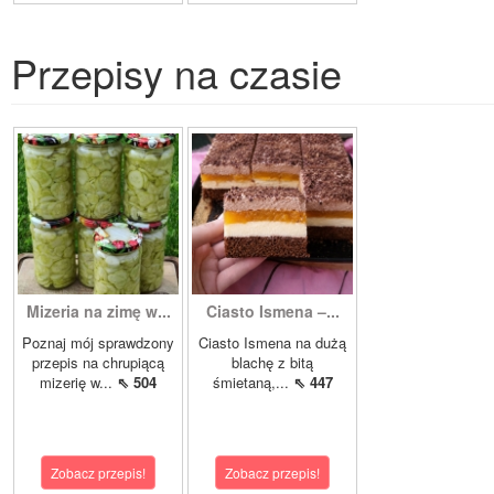
Przepisy na czasie
Mizeria na zimę w...
Ciasto Ismena –...
Poznaj mój sprawdzony
Ciasto Ismena na dużą
przepis na chrupiącą
blachę z bitą
mizerię w...
⇖ 504
śmietaną,...
⇖ 447
Zobacz przepis!
Zobacz przepis!