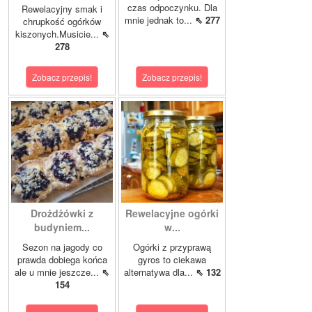
czas odpoczynku. Dla
Rewelacyjny smak i
mnie jednak to...
⇖ 277
chrupkość ogórków
kiszonych.Musicie...
⇖
278
Zobacz przepis!
Zobacz przepis!
Drożdżówki z
Rewelacyjne ogórki
budyniem...
w...
Sezon na jagody co
Ogórki z przyprawą
prawda dobiega końca
gyros to ciekawa
ale u mnie jeszcze...
⇖
alternatywa dla...
⇖ 132
154