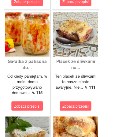
Zobacz przepis!
Zobacz przepis!
Sałatka z patisona
Placek ze śliwkami
do...
na...
Od kiedy pamiętam, w
Ten placek ze śliwkami
moim domu
to nasze ciasto
przygotowywano
awaryjne. Nie...
⇖ 111
domowe...
⇖ 115
Zobacz przepis!
Zobacz przepis!