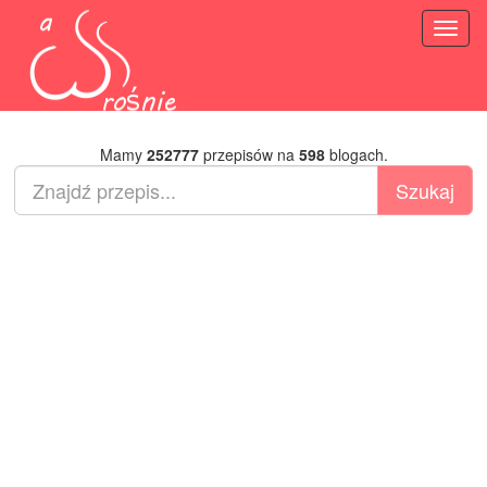
Toggl
naviga
Mamy
252777
przepisów na
598
blogach.