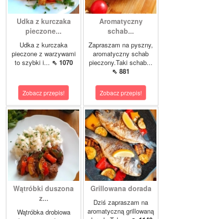
Udka z kurczaka
Aromatyczny
pieczone...
schab...
Udka z kurczaka
Zapraszam na pyszny,
pieczone z warzywami
aromatyczny schab
to szybki i...
⇖ 1070
pieczony.Taki schab...
⇖ 881
Zobacz przepis!
Zobacz przepis!
Wątróbki duszona
Grillowana dorada
z...
Dziś zapraszam na
aromatyczną grillowaną
Wątróbka drobiowa