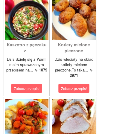
Kaszotto z pęczaku
Kotlety mielone
z...
pieczone
Dziś dzielę się z Wami
Dziś wleciały na obiad
moim sprawdzonym
kotlety mielone
przepisem na...
⇖ 1079
pieczone.To taka...
⇖
2971
Zobacz przepis!
Zobacz przepis!