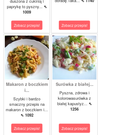
doradę.Taka...
⇖ 1140
duszona z cukinią i
paprykę to pyszny...
⇖
1009
Zobacz przepis!
Zobacz przepis!
Makaron z boczkiem
Surówka z białej...
i...
Pyszna, zdrowa i
kolorowasurówka z
Szybki i bardzo
białej kapustyz...
⇖
smaczny przepis na
1256
makaron z boczkiem i...
⇖ 1092
Zobacz przepis!
Zobacz przepis!