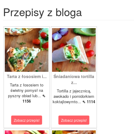
Przepisy z bloga
Tarta z łososiem i...
Śniadaniowa tortilla
z...
Tarta z łososiem to
świetny pomysł na
Tortilla z jajecznicą,
pyszny obiad lub...
⇖
awokado i pomidorkiem
1156
koktajlowymto...
⇖ 1114
Zobacz przepis!
Zobacz przepis!