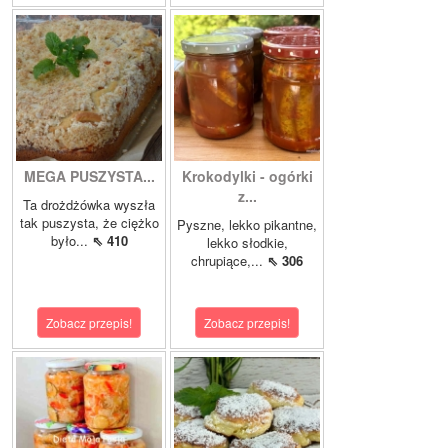
MEGA PUSZYSTA...
Krokodylki - ogórki
z...
Ta drożdżówka wyszła
tak puszysta, że ciężko
Pyszne, lekko pikantne,
było...
⇖ 410
lekko słodkie,
chrupiące,...
⇖ 306
Zobacz przepis!
Zobacz przepis!