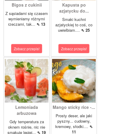
Bigos z cukinii
Kapusta po
azjatycku do...
Z sąsiadami się czasem
wymieniamy różnymi
Smaki kuchni
rzeczami, tak...
⇖ 13
azjatyckiej to coś, co
uwielbiam....
⇖ 25
Zobacz przepis!
Zobacz przepis!
Lemoniada
Mango sticky rice -...
arbuzowa
Prosty deser, ale jaki
pyszny... cudowny,
Gdy temperatura za
kremowy, słodki....
⇖
oknem rośnie, nic nie
11
smakuje lepiej...
⇖ 19