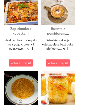
Zapiekanka z
Buratta z
kopytkami
pomidorem,...
Jeśli szukasz pomysłu
Włoskie wakacje
na sycący, prosty i
kojarzą się z beztroską,
wyjątkowo...
⇖ 13
słońcem,...
⇖ 11
Zobacz przepis!
Zobacz przepis!