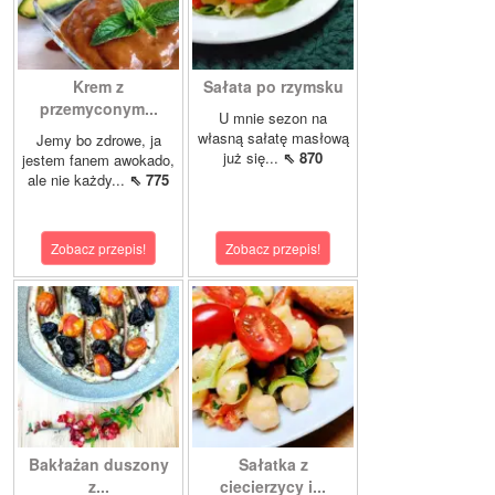
Krem z
Sałata po rzymsku
przemyconym...
U mnie sezon na
własną sałatę masłową
Jemy bo zdrowe, ja
już się...
⇖ 870
jestem fanem awokado,
ale nie każdy...
⇖ 775
Zobacz przepis!
Zobacz przepis!
Bakłażan duszony
Sałatka z
z...
ciecierzycy i...