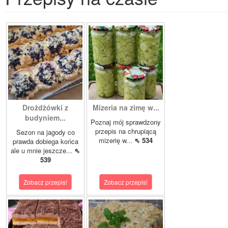
Drożdżówki z
Mizeria na zimę w...
budyniem...
Poznaj mój sprawdzony
przepis na chrupiącą
Sezon na jagody co
mizerię w...
⇖ 534
prawda dobiega końca
ale u mnie jeszcze...
⇖
539
Zobacz przepis!
Zobacz przepis!