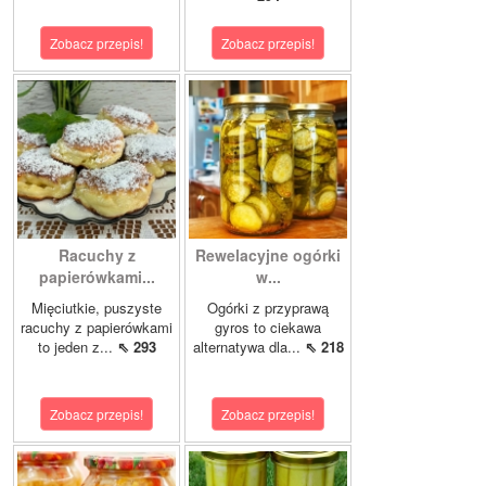
Zobacz przepis!
Zobacz przepis!
Racuchy z
Rewelacyjne ogórki
papierówkami...
w...
Mięciutkie, puszyste
Ogórki z przyprawą
racuchy z papierówkami
gyros to ciekawa
to jeden z...
⇖ 293
alternatywa dla...
⇖ 218
Zobacz przepis!
Zobacz przepis!