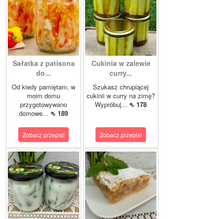
Sałatka z patisona
Cukinia w zalewie
do...
curry...
Od kiedy pamiętam, w
Szukasz chrupiącej
moim domu
cukinii w curry na zimę?
przygotowywano
Wypróbuj...
⇖ 178
domowe...
⇖ 189
Zobacz przepis!
Zobacz przepis!