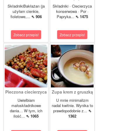
SkładnikiBakłażan (ja
Składniki · Ciecierzyca
użyłam cienkie,
konserwowa · Por ·
fioletowe,...
⇖ 906
Papryka...
⇖ 1475
Zobacz przepis!
Zobacz przepis!
Pieczona ciecierzyca
Zupa krem z gruszką
Uwielbiam
U mnie minimalizm
małoskładnikowe
nadal kwitnie. Wynika to
dania… W tym, ich
prawdopodobnie z...
⇖
ilość...
⇖ 1065
1362