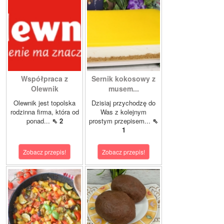
Współpraca z
Sernik kokosowy z
Olewnik
musem...
Olewnik jest topolska
Dzisiaj przychodzę do
rodzinna firma, która od
Was z kolejnym
ponad...
⇖ 2
prostym przepisem...
⇖
1
Zobacz przepis!
Zobacz przepis!