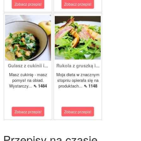
Zobacz przepis!
Zobacz przepis!
Gulasz z cukinii i...
Rukola z gruszką i...
Masz cukinię - masz
Moja dieta w znacznym
pomysł na obiad.
stopniu opierała się na
Wystarczy...
⇖ 1484
produktach...
⇖ 1148
Zobacz przepis!
Zobacz przepis!
Przepisy na czasie