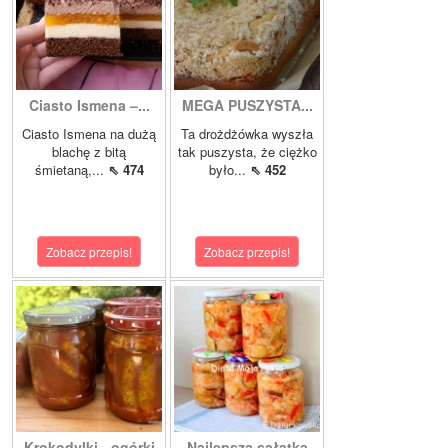
Ciasto Ismena –...
MEGA PUSZYSTA...
Ciasto Ismena na dużą
Ta drożdżówka wyszła
blachę z bitą
tak puszysta, że ciężko
śmietaną,...
⇖ 474
było...
⇖ 452
Zobacz przepis!
Zobacz przepis!
Krokodylki - ogórki
Najlepsza sałatka