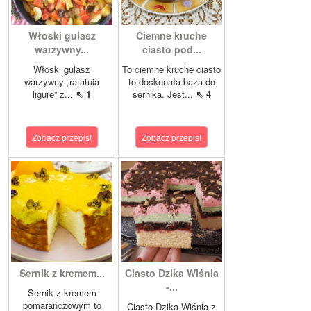
Włoski gulasz
Ciemne kruche
warzywny...
ciasto pod...
Włoski gulasz
To ciemne kruche ciasto
warzywny „ratatuia
to doskonała baza do
ligure” z...
⇖ 1
sernika. Jest...
⇖ 4
Zobacz przepis!
Zobacz przepis!
Sernik z kremem...
Ciasto Dzika Wiśnia
-...
Sernik z kremem
pomarańczowym to
Ciasto Dzika Wiśnia z