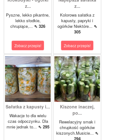
z...
z...
Pyszne, lekko pikantne,
Kolorowa sałatka z
lekko słodkie,
kapusty, papryki i
chrupiące,...
⇖ 326
ogórków Niektóre...
⇖
305
Zobacz przepis!
Zobacz przepis!
Sałatka z kapusty i...
Kiszone inaczej,
po...
Wakacje to dla wielu
czas odpoczynku. Dla
Rewelacyjny smak i
mnie jednak to...
⇖ 295
chrupkość ogórków
kiszonych.Musicie...
⇖
294