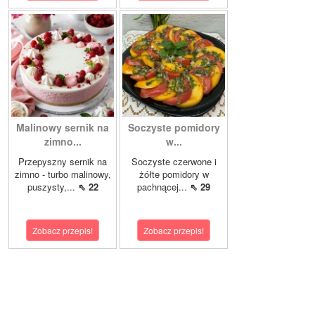
Malinowy sernik na
Soczyste pomidory
zimno...
w...
Przepyszny sernik na
Soczyste czerwone i
zimno - turbo malinowy,
żółte pomidory w
puszysty,...
⇖ 22
pachnącej...
⇖ 29
Zobacz przepis!
Zobacz przepis!