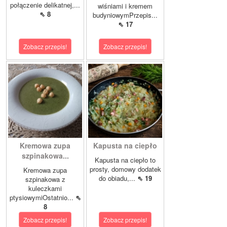
połączenie delikatnej,...
wiśniami i kremem
⇖ 8
budyniowymPrzepis...
⇖ 17
Zobacz przepis!
Zobacz przepis!
Kremowa zupa
Kapusta na ciepło
szpinakowa...
Kapusta na ciepło to
prosty, domowy dodatek
Kremowa zupa
do obiadu,...
⇖ 19
szpinakowa z
kuleczkami
ptysiowymiOstatnio...
⇖
8
Zobacz przepis!
Zobacz przepis!