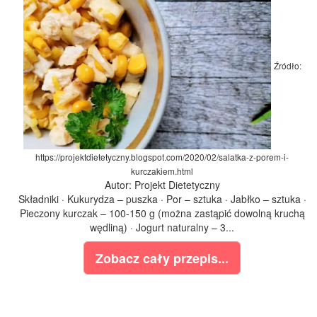
Źródło:
https://projektdietetyczny.blogspot.com/2020/02/salatka-z-porem-i-
kurczakiem.html
Autor: Projekt Dietetyczny
Składniki · Kukurydza – puszka · Por – sztuka · Jabłko – sztuka ·
Pieczony kurczak – 100-150 g (można zastąpić dowolną kruchą
wędliną) · Jogurt naturalny – 3...
Zobacz cały przepis...