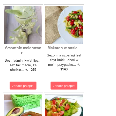
Smoothie melonowe
Makaron w sosie...
z...
Sezon na szparagi jest
zbyt krótki, choć w
Bez, jaśmin, kwiat lipy...
moim przypadku...
⇖
Też tak macie, że
1143
słodkie...
⇖ 1279
Zobacz przepis!
Zobacz przepis!