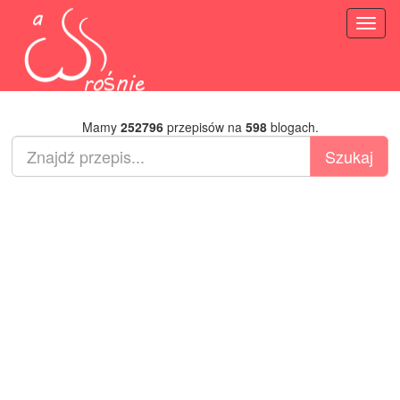
Toggl
naviga
Mamy
252796
przepisów na
598
blogach.