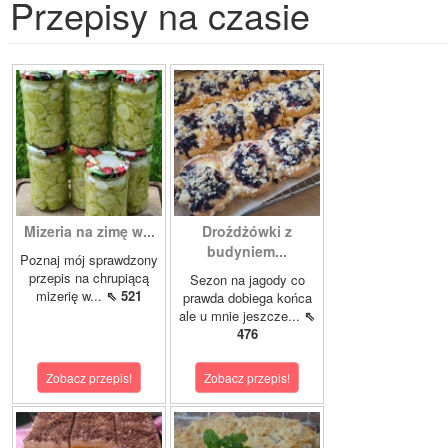
Przepisy na czasie
Mizeria na zimę w...
Drożdżówki z
budyniem...
Poznaj mój sprawdzony
przepis na chrupiącą
Sezon na jagody co
mizerię w...
⇖ 521
prawda dobiega końca
ale u mnie jeszcze...
⇖
476
Zobacz przepis!
Zobacz przepis!