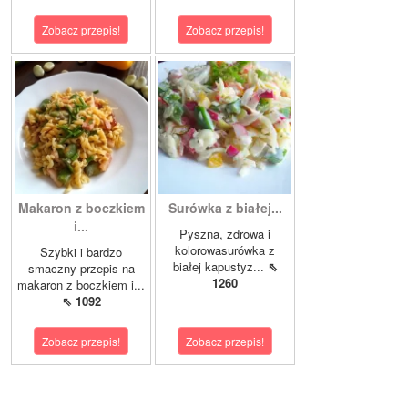
Zobacz przepis!
Zobacz przepis!
Makaron z boczkiem
Surówka z białej...
i...
Pyszna, zdrowa i
kolorowasurówka z
Szybki i bardzo
białej kapustyz...
⇖
smaczny przepis na
1260
makaron z boczkiem i...
⇖ 1092
Zobacz przepis!
Zobacz przepis!