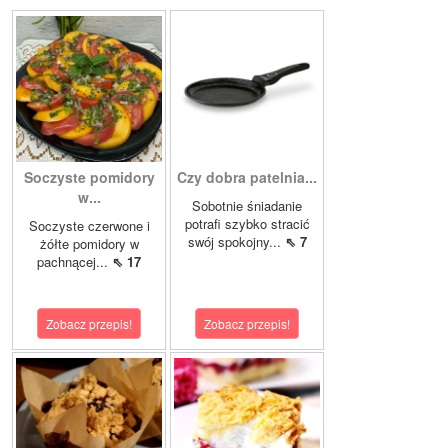
Soczyste pomidory
Czy dobra patelnia...
w...
Sobotnie śniadanie
potrafi szybko stracić
Soczyste czerwone i
swój spokojny...
⇖ 7
żółte pomidory w
pachnącej...
⇖ 17
Zobacz przepis!
Zobacz przepis!