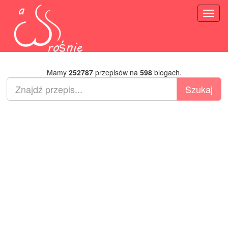
Toggl
naviga
Mamy
252787
przepisów na
598
blogach.