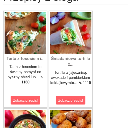
Tarta z łososiem i...
Śniadaniowa tortilla
z...
Tarta z łososiem to
świetny pomysł na
Tortilla z jajecznicą,
pyszny obiad lub...
⇖
awokado i pomidorkiem
1160
koktajlowymto...
⇖ 1115
Zobacz przepis!
Zobacz przepis!