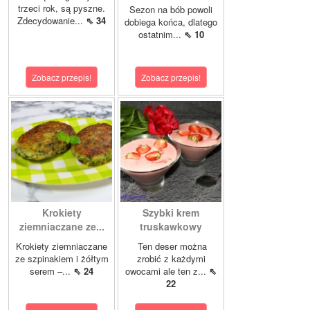
trzeci rok, są pyszne.
Sezon na bób powoli
Zdecydowanie...
⇖ 34
dobiega końca, dlatego
ostatnim...
⇖ 10
Zobacz przepis!
Zobacz przepis!
Krokiety
Szybki krem
ziemniaczane ze...
truskawkowy
Krokiety ziemniaczane
Ten deser można
ze szpinakiem i żółtym
zrobić z każdymi
serem –...
⇖ 24
owocami ale ten z...
⇖
22