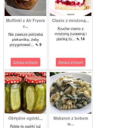
Muffinki z Air Fryera
Ciasto z mrożoną...
z...
Kruche ciasto z
mrożoną żurawiną i
Nie zawsze potrzeba
pianką to...
⇖ 14
piekarnika, żeby
przygotować...
⇖ 9
Zobacz przepis!
Zobacz przepis!
Obłędne ogórki...
Makaron z bobem
w...
Robię te ogórki już