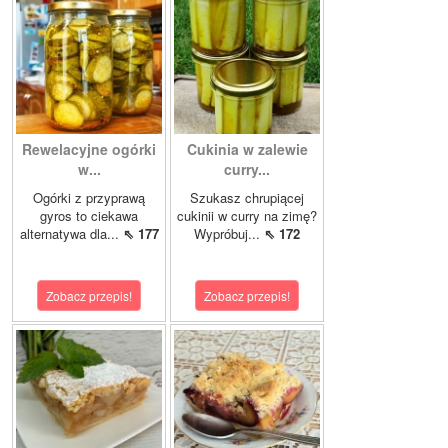
Rewelacyjne ogórki
Cukinia w zalewie
w...
curry...
Ogórki z przyprawą
Szukasz chrupiącej
gyros to ciekawa
cukinii w curry na zimę?
alternatywa dla...
⇖ 177
Wypróbuj...
⇖ 172
Zobacz przepis!
Zobacz przepis!