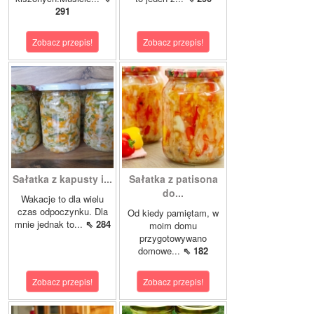
291
Zobacz przepis!
Zobacz przepis!
Sałatka z kapusty i...
Sałatka z patisona
do...
Wakacje to dla wielu
czas odpoczynku. Dla
Od kiedy pamiętam, w
mnie jednak to...
⇖ 284
moim domu
przygotowywano
domowe...
⇖ 182
Zobacz przepis!
Zobacz przepis!