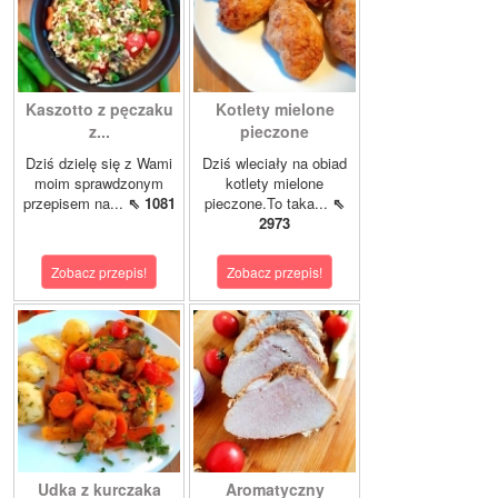
Kaszotto z pęczaku
Kotlety mielone
z...
pieczone
Dziś dzielę się z Wami
Dziś wleciały na obiad
moim sprawdzonym
kotlety mielone
przepisem na...
⇖ 1081
pieczone.To taka...
⇖
2973
Zobacz przepis!
Zobacz przepis!
Udka z kurczaka
Aromatyczny