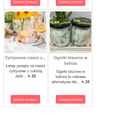
Zobacz przepis!
Zobacz przepis!
Cytrynowe ciasto z...
Ogórki kiszone w
kefirze
Łatwy przepis na ciasto
cytrynowe z cukinią
Ogórki kiszone w
Jeśli...
⇖ 23
kefirze to ciekawa
alternatywa dla...
⇖ 24
Zobacz przepis!
Zobacz przepis!