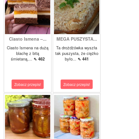
Ciasto Ismena –...
MEGA PUSZYSTA...
Ciasto Ismena na dużą
Ta drożdżówka wyszła
blachę z bitą
tak puszysta, że ciężko
śmietaną,...
⇖ 462
było...
⇖ 441
Zobacz przepis!
Zobacz przepis!