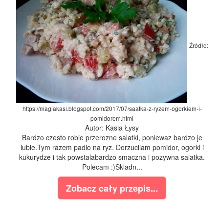
Źródło:
https://magiakasi.blogspot.com/2017/07/saatka-z-ryzem-ogorkiem-i-
pomidorem.html
Autor: Kasia Łysy
Bardzo czesto robie przerozne salatki, poniewaz bardzo je
lubie.Tym razem padlo na ryz. Dorzucilam pomidor, ogorki i
kukurydze i tak powstalabardzo smaczna i pozywna salatka.
Polecam :)Skladn...
Zobacz cały przepis...