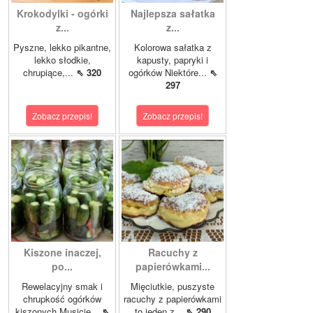
Krokodylki - ogórki
Najlepsza sałatka
z...
z...
Pyszne, lekko pikantne,
Kolorowa sałatka z
lekko słodkie,
kapusty, papryki i
chrupiące,...
⇖ 320
ogórków Niektóre...
⇖
297
Zobacz przepis!
Zobacz przepis!
Kiszone inaczej,
Racuchy z
po...
papierówkami...
Rewelacyjny smak i
Mięciutkie, puszyste
chrupkość ogórków
racuchy z papierówkami
kiszonych.Musicie...
⇖
to jeden z...
⇖ 290