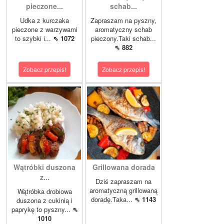
pieczone...
schab...
Udka z kurczaka
Zapraszam na pyszny,
pieczone z warzywami
aromatyczny schab
to szybki i...
⇖ 1072
pieczony.Taki schab...
⇖ 882
Zobacz przepis!
Zobacz przepis!
Wątróbki duszona
Grillowana dorada
z...
Dziś zapraszam na
aromatyczną grillowaną
Wątróbka drobiowa
doradę.Taka...
⇖ 1143
duszona z cukinią i
paprykę to pyszny...
⇖
1010