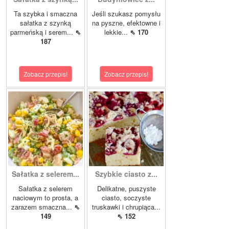
Ta szybka i smaczna
Jeśli szukasz pomysłu
sałatka z szynką
na pyszne, efektowne i
parmeńską i serem...
⇖
lekkie...
⇖ 170
187
Zobacz przepis!
Zobacz przepis!
Sałatka z selerem...
Szybkie ciasto z...
Sałatka z selerem
Delikatne, puszyste
naciowym to prosta, a
ciasto, soczyste
zarazem smaczna...
⇖
truskawki i chrupiąca...
149
⇖ 152