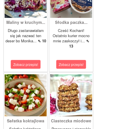
Maliny w kruchym...
Słodka paczka...
Długo zastanawiałam
Cześć Kochani!
się jak nazwać ten
Ostatnio kurier mocno
deser bo Monika...
⇖ 10
mnie zaskoczył i...
⇖
13
Zobacz przepis!
Zobacz przepis!
Sałatka koktajlowa
Ciasteczka miodowe
Sałatka koktajlowa,
Przepyszne i niezwykle