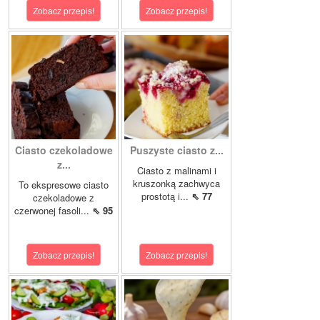
Zobacz przepis!
Zobacz przepis!
Ciasto czekoladowe
Puszyste ciasto z...
z...
Ciasto z malinami i
kruszonką zachwyca
To ekspresowe ciasto
prostotą i...
⇖ 77
czekoladowe z
czerwonej fasoli...
⇖ 95
Zobacz przepis!
Zobacz przepis!