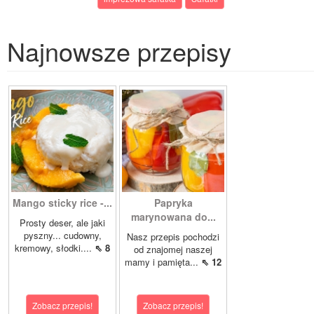
Najnowsze przepisy
Mango sticky rice -...
Papryka
marynowana do...
Prosty deser, ale jaki
pyszny... cudowny,
Nasz przepis pochodzi
kremowy, słodki....
⇖ 8
od znajomej naszej
mamy i pamięta...
⇖ 12
Zobacz przepis!
Zobacz przepis!