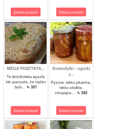
Zobacz przepis!
Zobacz przepis!
MEGA PUSZYSTA...
Krokodylki - ogórki
z...
Ta drożdżówka wyszła
tak puszysta, że ciężko
Pyszne, lekko pikantne,
było...
⇖ 357
lekko słodkie,
chrupiące,...
⇖ 292
Zobacz przepis!
Zobacz przepis!