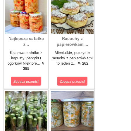
Najlepsza sałatka
Racuchy z
z...
papierówkami...
Kolorowa sałatka z
Mięciutkie, puszyste
kapusty, papryki i
racuchy z papierówkami
ogórków Niektóre...
⇖
to jeden z...
⇖ 282
285
Zobacz przepis!
Zobacz przepis!