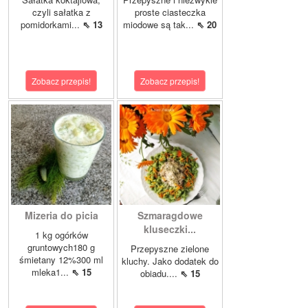
czyli sałatka z
proste ciasteczka
pomidorkami...
⇖ 13
miodowe są tak...
⇖ 20
Zobacz przepis!
Zobacz przepis!
Mizeria do picia
Szmaragdowe
kluseczki...
1 kg ogórków
gruntowych180 g
Przepyszne zielone
śmietany 12%300 ml
kluchy. Jako dodatek do
mleka1...
⇖ 15
obiadu....
⇖ 15