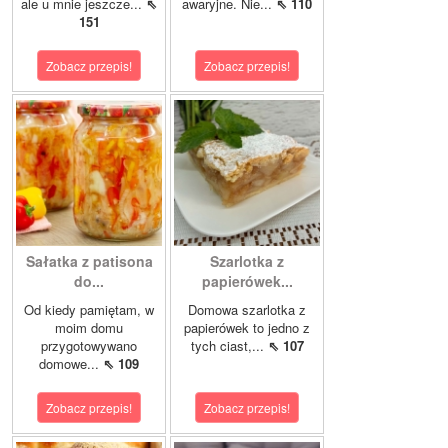
ale u mnie jeszcze...
⇖
awaryjne. Nie...
⇖ 110
151
Zobacz przepis!
Zobacz przepis!
Sałatka z patisona
Szarlotka z
do...
papierówek...
Od kiedy pamiętam, w
Domowa szarlotka z
moim domu
papierówek to jedno z
przygotowywano
tych ciast,...
⇖ 107
domowe...
⇖ 109
Zobacz przepis!
Zobacz przepis!