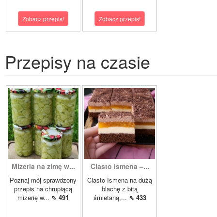
Zobacz przepis!
Zobacz przepis!
Przepisy na czasie
Mizeria na zimę w...
Ciasto Ismena –...
Poznaj mój sprawdzony
Ciasto Ismena na dużą
przepis na chrupiącą
blachę z bitą
mizerię w...
⇖ 491
śmietaną,...
⇖ 433