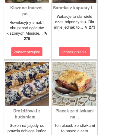
Kiszone inaczej,
Sałatka z kapusty i...
po...
Wakacje to dla wielu
czas odpoczynku. Dla
Rewelacyjny smak i
mnie jednak to...
⇖ 273
chrupkość ogórków
kiszonych.Musicie...
⇖
275
Zobacz przepis!
Zobacz przepis!
Drożdżówki z
Placek ze śliwkami
budyniem...
na...
Sezon na jagody co
Ten placek ze śliwkami
prawda dobiega końca
to nasze ciasto