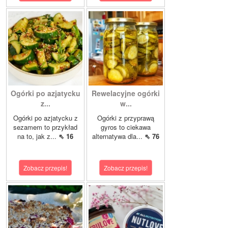
Ogórki po azjatycku
Rewelacyjne ogórki
z...
w...
Ogórki po azjatycku z
Ogórki z przyprawą
sezamem to przykład
gyros to ciekawa
na to, jak z...
⇖ 16
alternatywa dla...
⇖ 76
Zobacz przepis!
Zobacz przepis!