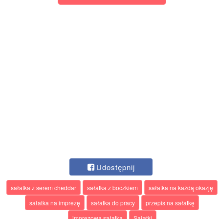
Udostępnij
sałatka z serem cheddar
sałatka z boczkiem
sałatka na każdą okazję
sałatka na imprezę
sałatka do pracy
przepis na sałatkę
imprezowa sałatka
Sałatki