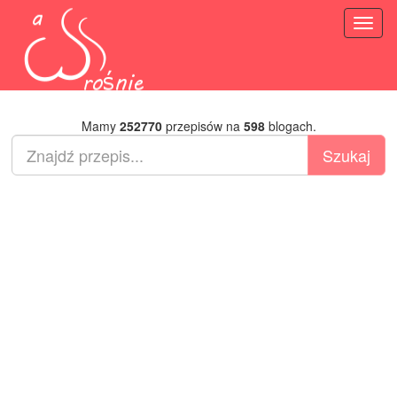
Toggl
naviga
Mamy
252770
przepisów na
598
blogach.