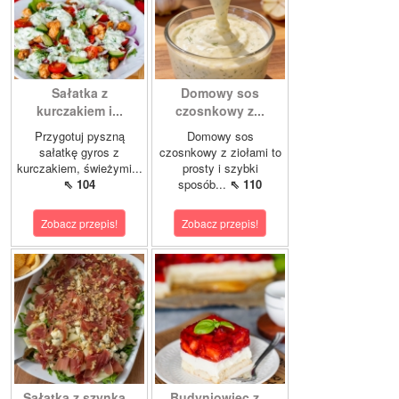
Sałatka z
Domowy sos
kurczakiem i...
czosnkowy z...
Przygotuj pyszną
Domowy sos
sałatkę gyros z
czosnkowy z ziołami to
kurczakiem, świeżymi...
prosty i szybki
⇖ 104
sposób...
⇖ 110
Zobacz przepis!
Zobacz przepis!
Sałatka z szynką...
Budyniowiec z...