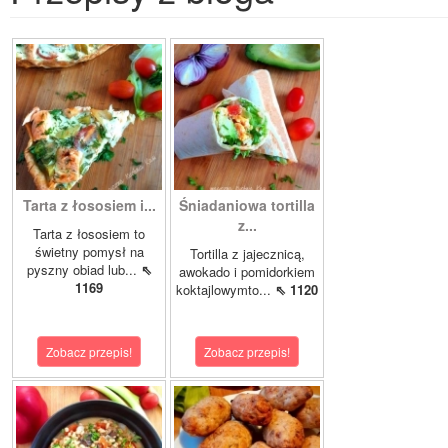
Tarta z łososiem i...
Śniadaniowa tortilla
z...
Tarta z łososiem to
świetny pomysł na
Tortilla z jajecznicą,
pyszny obiad lub...
⇖
awokado i pomidorkiem
1169
koktajlowymto...
⇖ 1120
Zobacz przepis!
Zobacz przepis!