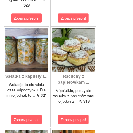
329
Zobacz przepis!
Zobacz przepis!
Sałatka z kapusty i...
Racuchy z
papierówkami...
Wakacje to dla wielu
czas odpoczynku. Dla
Mięciutkie, puszyste
mnie jednak to...
⇖ 321
racuchy z papierówkami
to jeden z...
⇖ 318
Zobacz przepis!
Zobacz przepis!