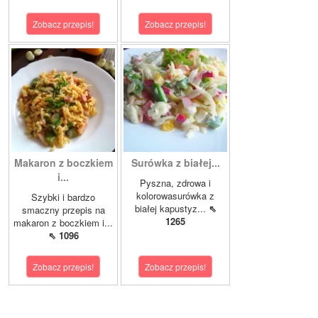
Zobacz przepis!
Zobacz przepis!
Makaron z boczkiem
Surówka z białej...
i...
Pyszna, zdrowa i
kolorowasurówka z
Szybki i bardzo
białej kapustyz...
⇖
smaczny przepis na
1265
makaron z boczkiem i...
⇖ 1096
Zobacz przepis!
Zobacz przepis!