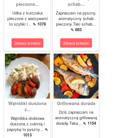
pieczone...
schab...
Udka z kurczaka
Zapraszam na pyszny,
pieczone z warzywami
aromatyczny schab
to szybki i...
⇖ 1078
pieczony.Taki schab...
⇖ 883
Zobacz przepis!
Zobacz przepis!
Wątróbki duszona
Grillowana dorada
z...
Dziś zapraszam na
aromatyczną grillowaną
Wątróbka drobiowa
doradę.Taka...
⇖ 1154
duszona z cukinią i
paprykę to pyszny...
⇖
1013