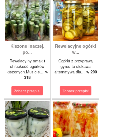
Kiszone inaczej,
Rewelacyjne ogórki
po...
w...
Rewelacyjny smak i
Ogórki z przyprawą
chrupkość ogórków
gyros to ciekawa
kiszonych.Musicie...
⇖
alternatywa dla...
⇖ 290
318
Zobacz przepis!
Zobacz przepis!