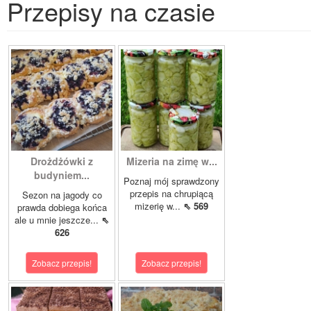
Przepisy na czasie
Drożdżówki z
Mizeria na zimę w...
budyniem...
Poznaj mój sprawdzony
przepis na chrupiącą
Sezon na jagody co
mizerię w...
⇖ 569
prawda dobiega końca
ale u mnie jeszcze...
⇖
626
Zobacz przepis!
Zobacz przepis!