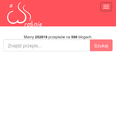
Toggl
naviga
Mamy
252819
przepisów na
598
blogach.