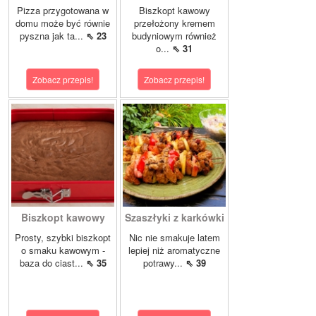
Pizza przygotowana w
Biszkopt kawowy
domu może być równie
przełożony kremem
pyszna jak ta...
⇖ 23
budyniowym również
o...
⇖ 31
Zobacz przepis!
Zobacz przepis!
Biszkopt kawowy
Szaszłyki z karkówki
Prosty, szybki biszkopt
Nic nie smakuje latem
o smaku kawowym -
lepiej niż aromatyczne
baza do ciast...
⇖ 35
potrawy...
⇖ 39