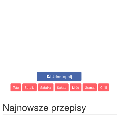
Udostępnij
Tofu
Sałatki
Sałatka
Sałata
Miód
Granat
Chili
Najnowsze przepisy