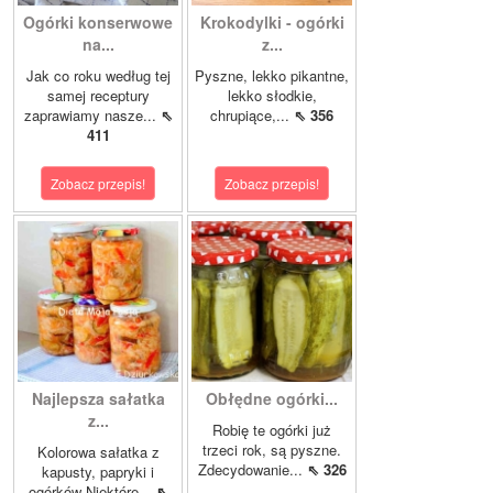
Ogórki konserwowe
Krokodylki - ogórki
na...
z...
Jak co roku według tej
Pyszne, lekko pikantne,
samej receptury
lekko słodkie,
zaprawiamy nasze...
⇖
chrupiące,...
⇖ 356
411
Zobacz przepis!
Zobacz przepis!
Najlepsza sałatka
Obłędne ogórki...
z...
Robię te ogórki już
trzeci rok, są pyszne.
Kolorowa sałatka z
Zdecydowanie...
⇖ 326
kapusty, papryki i
ogórków Niektóre...
⇖