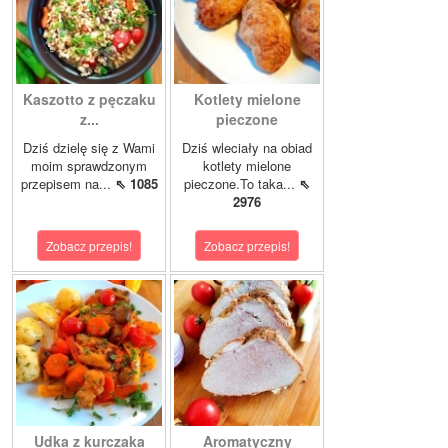
Kaszotto z pęczaku
Kotlety mielone
z...
pieczone
Dziś dzielę się z Wami
Dziś wleciały na obiad
moim sprawdzonym
kotlety mielone
przepisem na...
⇖ 1085
pieczone.To taka...
⇖
2976
Zobacz przepis!
Zobacz przepis!
Udka z kurczaka
Aromatyczny