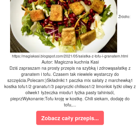
Źródło:
https://magiakasi.blogspot.com/2021/05/salatka-z-tofu-i-granatem.html
Autor: Magiczna kuchnia Kasi
Dziś zapraszam na prosty przepis na szybką i zdrowąsałatkę z
granatem i tofu. Czasem tak niewiele wystarczy do
szczęścia.Polecam:)Składniki:1 paczka mix sałaty z marchewką1
kostka tofu1/2 granatu1/3 papryczki chilisos1/2 limonki4 łyżki oliwy z
oliwek1 łyżeczka miodu1 łyżka pasty tahinisól,
pieprzWykonanie:Tofu kroję w kostkę. Chili siekam, dodaję do
tofu,...
Zobacz cały przepis...