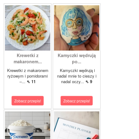
Krewetki z
Kamyczki wędrują
makaronem...
po...
Krewetki z makaronem
Kamyczki wędrują i
ryżowym i pomidorami
nadal mnie to cieszy i
–...
⇖ 11
nadal oczy...
⇖ 9
Zobacz przepis!
Zobacz przepis!