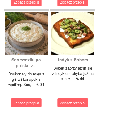
Zobacz przepis!
Zobacz przepis!
Sos tzatziki po
Indyk z Bobem
polsku z...
Bobek zaprzyjaźnił się
z indykiem chyba już na
Doskonały do mięs z
stałe....
⇖ 44
grilla i kanapek z
wędliną. Sos,...
⇖ 31
Zobacz przepis!
Zobacz przepis!