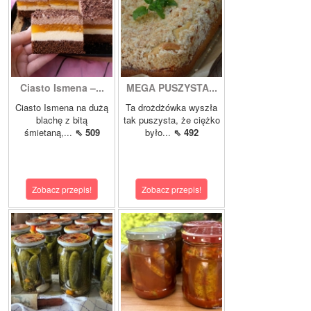
Ciasto Ismena –...
MEGA PUSZYSTA...
Ciasto Ismena na dużą
Ta drożdżówka wyszła
blachę z bitą
tak puszysta, że ciężko
śmietaną,...
⇖ 509
było...
⇖ 492
Zobacz przepis!
Zobacz przepis!