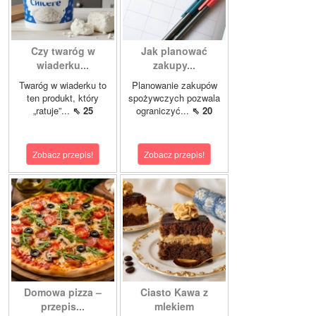
Czy twaróg w
Jak planować
wiaderku...
zakupy...
Twaróg w wiaderku to
Planowanie zakupów
ten produkt, który
spożywczych pozwala
„ratuje”...
⇖ 25
ograniczyć...
⇖ 20
Zobacz przepis!
Zobacz przepis!
Domowa pizza –
Ciasto Kawa z
przepis...
mlekiem