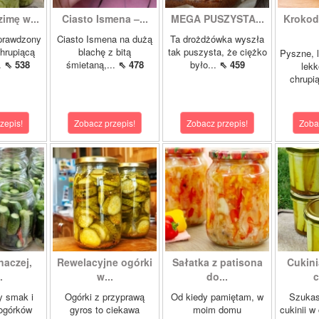
zimę w...
Ciasto Ismena –...
MEGA PUSZYSTA...
Krokody
prawdzony
Ciasto Ismena na dużą
Ta drożdżówka wyszła
chrupiącą
blachę z bitą
tak puszysta, że ciężko
Pyszne, l
..
⇖ 538
śmietaną,...
⇖ 478
było...
⇖ 459
lekk
chrupią
zepis!
Zobacz przepis!
Zobacz przepis!
Zoba
naczej,
Rewelacyjne ogórki
Sałatka z patisona
Cukini
.
w...
do...
c
y smak i
Ogórki z przyprawą
Od kiedy pamiętam, w
Szukas
ogórków
gyros to ciekawa
moim domu
cukinii w