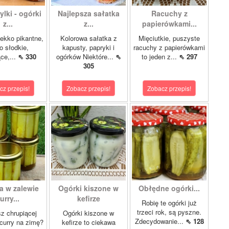
lki - ogórki
Najlepsza sałatka
Racuchy z
z...
z...
papierówkami...
ekko pikantne,
Kolorowa sałatka z
Mięciutkie, puszyste
o słodkie,
kapusty, papryki i
racuchy z papierówkami
ce,...
⇖ 330
ogórków Niektóre...
⇖
to jeden z...
⇖ 297
305
cz przepis!
Zobacz przepis!
Zobacz przepis!
a w zalewie
Ogórki kiszone w
Obłędne ogórki...
urry...
kefirze
Robię te ogórki już
trzeci rok, są pyszne.
z chrupiącej
Ogórki kiszone w
Zdecydowanie...
⇖ 128
 curry na zimę?
kefirze to ciekawa