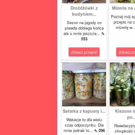
Drożdżówki z
Mizeria na 
budyniem...
Poznaj mój s
przepis na 
Sezon na jagody co
mizerię w.
prawda dobiega końca
ale u mnie jeszcze...
⇖
553
Zobacz przepis!
Zobacz pr
Sałatka z kapusty i...
Kiszone i
po..
Wakacje to dla wielu
czas odpoczynku. Dla
Rewelacyjn
mnie jednak to...
⇖ 296
chrupkość 