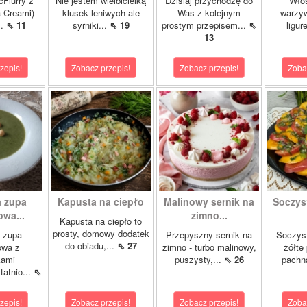
cFlurry z
Nie jestem wielbicielką
Dzisiaj przychodzę do
Włos
a Creami)
klusek leniwych ale
Was z kolejnym
warzyw
..
⇖ 11
syrniki...
⇖ 19
prostym przepisem...
⇖
ligur
13
zepis!
Zobacz przepis!
Zobacz przepis!
Zoba
 zupa
Kapusta na ciepło
Malinowy sernik na
Soczys
wa...
zimno...
Kapusta na ciepło to
prosty, domowy dodatek
 zupa
Przepyszny sernik na
Soczyst
do obiadu,...
⇖ 27
owa z
zimno - turbo malinowy,
żółte
kami
puszysty,...
⇖ 26
pachn
atnio...
⇖
zepis!
Zobacz przepis!
Zobacz przepis!
Zoba