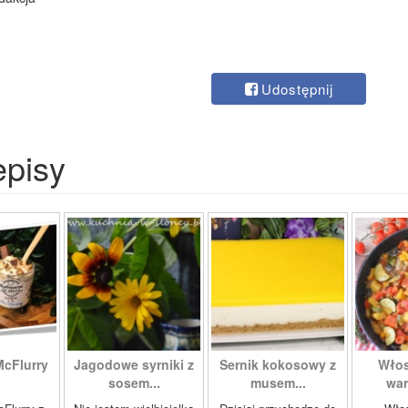
Udostępnij
episy
McFlurry
Jagodowe syrniki z
Sernik kokosowy z
Włos
sosem...
musem...
war