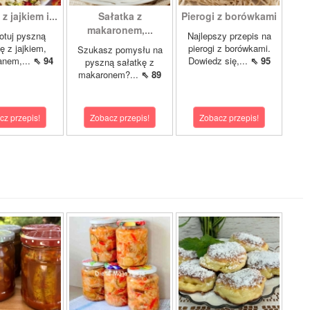
z jajkiem i...
Sałatka z
Pierogi z borówkami
makaronem,...
otuj pyszną
Najlepszy przepis na
ę z jajkiem,
pierogi z borówkami.
Szukasz pomysłu na
anem,...
⇖ 94
Dowiedz się,...
⇖ 95
pyszną sałatkę z
makaronem?...
⇖ 89
cz przepis!
Zobacz przepis!
Zobacz przepis!