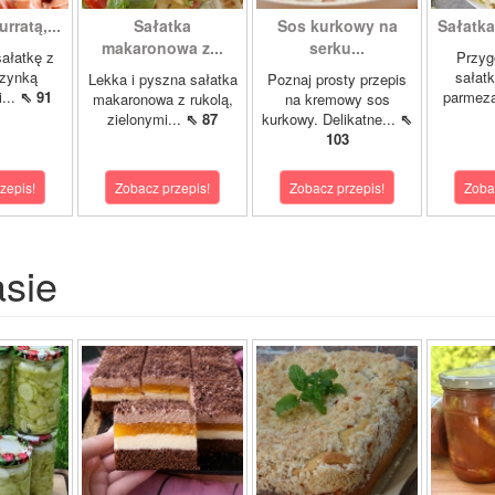
rratą,...
Sałatka
Sos kurkowy na
Sałatka 
makaronowa z...
serku...
sałatkę z
Przyg
szynką
sałatk
Lekka i pyszna sałatka
Poznaj prosty przepis
...
⇖ 91
parmez
makaronowa z rukolą,
na kremowy sos
zielonymi...
⇖ 87
kurkowy. Delikatne...
⇖
103
zepis!
Zobacz przepis!
Zobacz przepis!
Zoba
asie