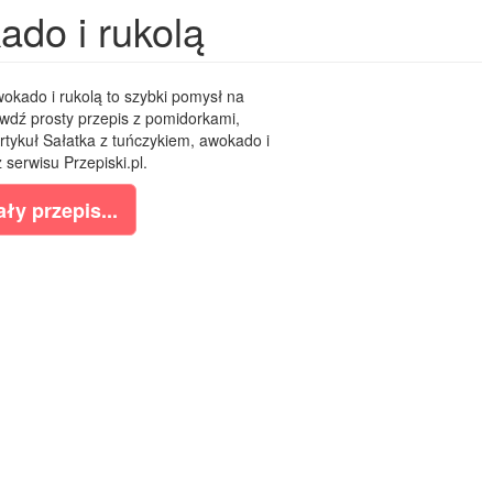
ado i rukolą
okado i rukolą to szybki pomysł na
awdź prosty przepis z pomidorkami,
rtykuł Sałatka z tuńczykiem, awokado i
 serwisu Przepiski.pl.
ły przepis...