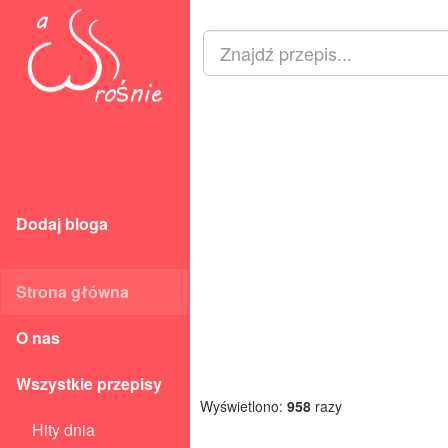
Dodaj bloga
Strona główna
O nas
Wszystkie przepisy
Wyświetlono:
958
razy
Hity dnia