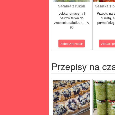
Sałatka z rukoli
Sałatka z bu
Lekka, smaczna i
Przepis na 
bardzo łatwa do
burratą, 
zrobienia sałatka z...
⇖
parmeńską i
95
Zobacz przepis!
Zobacz pr
Przepisy na cz