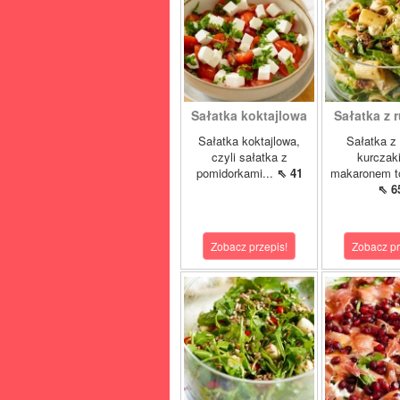
Sałatka koktajlowa
Sałatka z r
Sałatka koktajlowa,
Sałatka z 
czyli sałatka z
kurczak
pomidorkami...
⇖ 41
makaronem to
⇖ 6
Zobacz przepis!
Zobacz pr