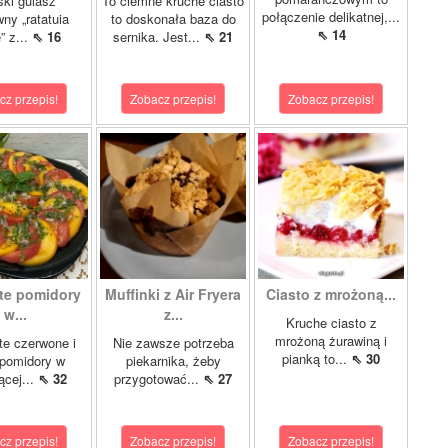
ki gulasz
To ciemne kruche ciasto
połączenie delikatnej,...
ny „ratatuia
to doskonała baza do
⇖ 14
e” z...
⇖ 16
sernika. Jest...
⇖ 21
cz przepis!
Zobacz przepis!
Zobacz przepis!
te pomidory
Muffinki z Air Fryera
Ciasto z mrożoną...
w...
z...
Kruche ciasto z
mrożoną żurawiną i
e czerwone i
Nie zawsze potrzeba
pianką to...
⇖ 30
 pomidory w
piekarnika, żeby
ącej...
⇖ 32
przygotować...
⇖ 27
cz przepis!
Zobacz przepis!
Zobacz przepis!