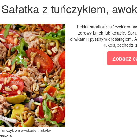
Sałatka z tuńczykiem, awok
Lekka sałatka z tuńczykiem, aw
zdrowy lunch lub kolację. Spr
oliwkami i pysznym dressingiem. A
rukolą pochodzi z
Zobacz ca
a-z-tunczykiem-awokado-i-rukola/
dakcja