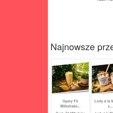
Najnowsze prz
Gęsty Fit
Lody à la 
Milkshake...
z...