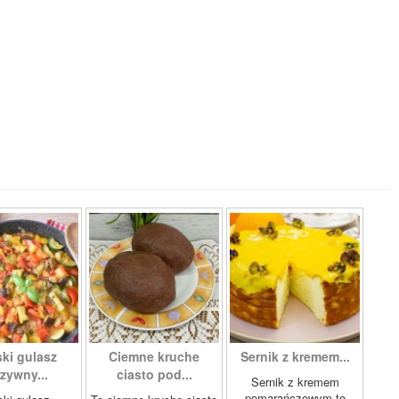
ki gulasz
Ciemne kruche
Sernik z kremem...
zywny...
ciasto pod...
Sernik z kremem
pomarańczowym to