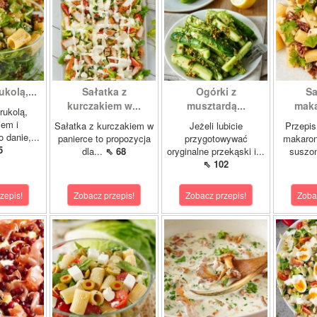
ukolą,...
Sałatka z
Ogórki z
Sa
kurczakiem w...
musztardą...
maka
rukolą,
iem i
Sałatka z kurczakiem w
Jeżeli lubicie
Przepis
 danie,...
panierce to propozycja
przygotowywać
makaron
5
dla...
⇖ 68
oryginalne przekąski i...
suszo
⇖ 102
zepis!
Zobacz przepis!
Zobacz przepis!
Zoba