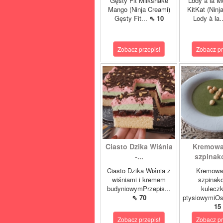
Gęsty Fit Milkshake
Lody à la M
Mango (Ninja Creami)
KitKat (Ninj
Gęsty Fit...
⇖ 10
Lody à la.
Zobacz przepis!
Zobacz pr
Ciasto Dzika Wiśnia
Kremowa
-...
szpinako
Ciasto Dzika Wiśnia z
Kremowa
wiśniami i kremem
szpinak
budyniowymPrzepis...
kulecz
⇖ 70
ptysiowymiOst
15
Zobacz przepis!
Zobacz pr