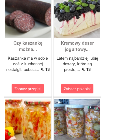
Czy kaszankę
Kremowy deser
można...
jogurtowy...
Kaszanka ma w sobie
Latem najbardziej lubię
coś z kuchennej
desery, które są
nostalgii: cebula...
⇖ 13
proste,...
⇖ 13
Zobacz przepis!
Zobacz przepis!