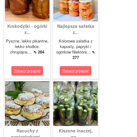
Krokodylki - ogórki
Najlepsza sałatka
z...
z...
Pyszne, lekko pikantne,
Kolorowa sałatka z
lekko słodkie,
kapusty, papryki i
chrupiące,...
⇖ 284
ogórków Niektóre...
⇖
277
Zobacz przepis!
Zobacz przepis!
Racuchy z
Kiszone inaczej,
papierówkami...
po...