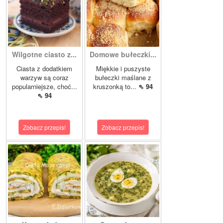
Wilgotne ciasto z...
Domowe bułeczki...
Ciasta z dodatkiem
Miękkie i puszyste
warzyw są coraz
bułeczki maślane z
popularniejsze, choć...
kruszonką to...
⇖ 94
⇖ 94
Zobacz przepis!
Zobacz przepis!