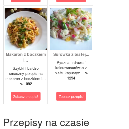
Makaron z boczkiem
Surówka z białej...
i...
Pyszna, zdrowa i
kolorowasurówka z
Szybki i bardzo
białej kapustyz...
⇖
smaczny przepis na
1254
makaron z boczkiem i...
⇖ 1092
Zobacz przepis!
Zobacz przepis!
Przepisy na czasie