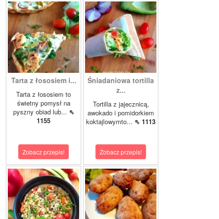
Tarta z łososiem i...
Śniadaniowa tortilla
z...
Tarta z łososiem to
świetny pomysł na
Tortilla z jajecznicą,
pyszny obiad lub...
⇖
awokado i pomidorkiem
1155
koktajlowymto...
⇖ 1113
Zobacz przepis!
Zobacz przepis!