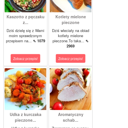
Kaszotto z pęczaku
Kotlety mielone
z...
pieczone
Dziś dzielę się z Wami
Dziś wleciały na obiad
moim sprawdzonym
kotlety mielone
przepisem na...
⇖ 1079
pieczone.To taka...
⇖
2969
Zobacz przepis!
Zobacz przepis!
Udka z kurczaka
Aromatyczny
pieczone...
schab...