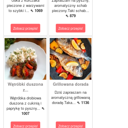
Udka z kurczaka
Zapraszam na pyszny,
pieczone z warzywami
aromatyczny schab
to szybki i...
⇖ 1069
pieczony.Taki schab...
⇖ 879
Zobacz przepis!
Zobacz przepis!
Wątróbki duszona
Grillowana dorada
z...
Dziś zapraszam na
aromatyczną grillowaną
Wątróbka drobiowa
doradę.Taka...
⇖ 1136
duszona z cukinią i
paprykę to pyszny...
⇖
1007
Zobacz przepis!
Zobacz przepis!