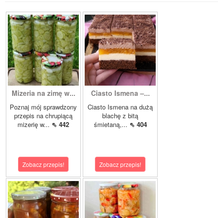
Mizeria na zimę w...
Ciasto Ismena –...
Poznaj mój sprawdzony
Ciasto Ismena na dużą
przepis na chrupiącą
blachę z bitą
mizerię w...
⇖ 442
śmietaną,...
⇖ 404
Zobacz przepis!
Zobacz przepis!