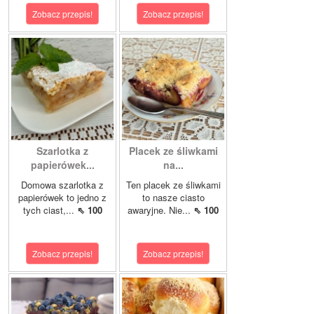
Zobacz przepis!
Zobacz przepis!
Szarlotka z
Placek ze śliwkami
papierówek...
na...
Domowa szarlotka z
Ten placek ze śliwkami
papierówek to jedno z
to nasze ciasto
tych ciast,...
⇖ 100
awaryjne. Nie...
⇖ 100
Zobacz przepis!
Zobacz przepis!