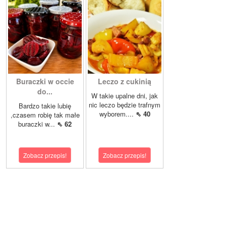
Buraczki w occie
Leczo z cukinią
do...
W takie upalne dni, jak
nic leczo będzie trafnym
Bardzo takie lubię
wyborem....
⇖ 40
,czasem robię tak małe
buraczki w...
⇖ 62
Zobacz przepis!
Zobacz przepis!