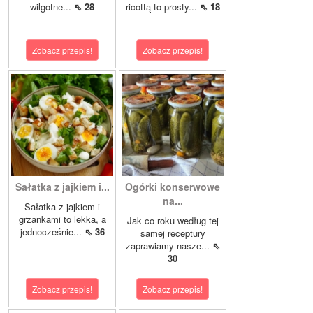
wilgotne...
⇖ 28
ricottą to prosty...
⇖ 18
Zobacz przepis!
Zobacz przepis!
Sałatka z jajkiem i...
Ogórki konserwowe
na...
Sałatka z jajkiem i
grzankami to lekka, a
Jak co roku według tej
jednocześnie...
⇖ 36
samej receptury
zaprawiamy nasze...
⇖
30
Zobacz przepis!
Zobacz przepis!