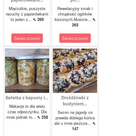
Mięciutkie, puszyste
Rewelacyjny smak i
racuchy z papierówkami
chrupkość ogórków
to jeden z...
⇖ 269
kiszonych.Musicie...
⇖
265
Zobacz przepis!
Zobacz przepis!
Sałatka z kapusty i...
Drożdżówki z
budyniem...
Wakacje to dla wielu
czas odpoczynku. Dla
Sezon na jagody co
mnie jednak to...
⇖ 258
prawda dobiega końca
ale u mnie jeszcze...
⇖
147