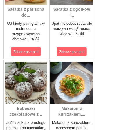
Sałatka z patisona
Sałatka z ogórków
do...
i...
Od kiedy pamiętam, w
Upał nie odpuszcza, ale
moim domu
warzywa wciąż rosną,
przygotowywano
więc w...
⇖ 44
domowe...
⇖ 34
Zobacz przepis!
Zobacz przepis!
Babeczki
Makaron z
czekoladowe z...
kurczakiem,...
Jeśli szukasz prostego
Makaron z kurczakiem,
przepisu na mięciutkie,
czerwonym pesto i