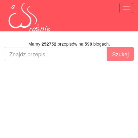
Toggl
naviga
Mamy
252752
przepisów na
598
blogach.