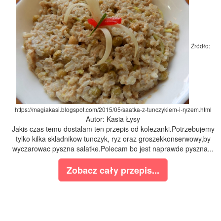
Źródło:
https://magiakasi.blogspot.com/2015/05/saatka-z-tunczykiem-i-ryzem.html
Autor: Kasia Łysy
Jakis czas temu dostalam ten przepis od kolezanki.Potrzebujemy
tylko kilka skladnikow tunczyk, ryz oraz groszekkonserwowy,by
wyczarowac pyszna salatke.Polecam bo jest naprawde pyszna...
Zobacz cały przepis...