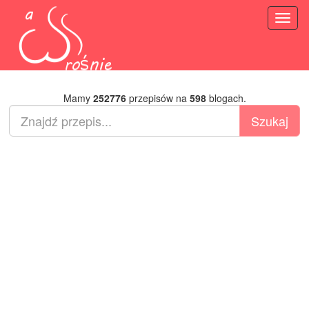
Toggl
naviga
Mamy
252776
przepisów na
598
blogach.