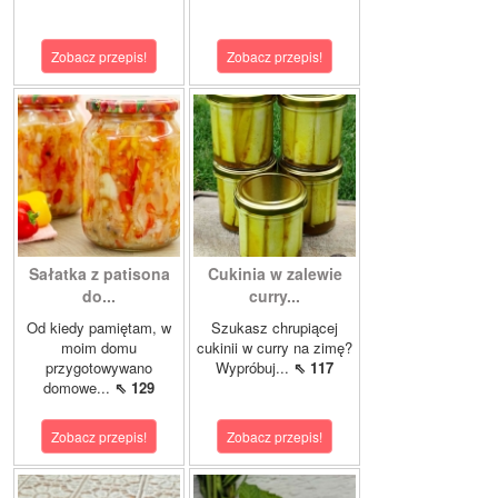
Zobacz przepis!
Zobacz przepis!
Sałatka z patisona
Cukinia w zalewie
do...
curry...
Od kiedy pamiętam, w
Szukasz chrupiącej
moim domu
cukinii w curry na zimę?
przygotowywano
Wypróbuj...
⇖ 117
domowe...
⇖ 129
Zobacz przepis!
Zobacz przepis!