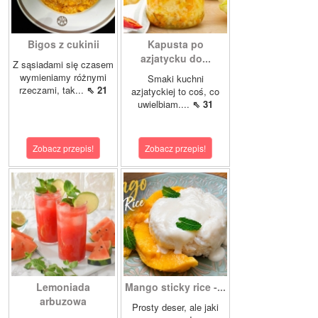
Bigos z cukinii
Kapusta po
azjatycku do...
Z sąsiadami się czasem
wymieniamy różnymi
Smaki kuchni
rzeczami, tak...
⇖ 21
azjatyckiej to coś, co
uwielbiam....
⇖ 31
Zobacz przepis!
Zobacz przepis!
Lemoniada
Mango sticky rice -...
arbuzowa
Prosty deser, ale jaki