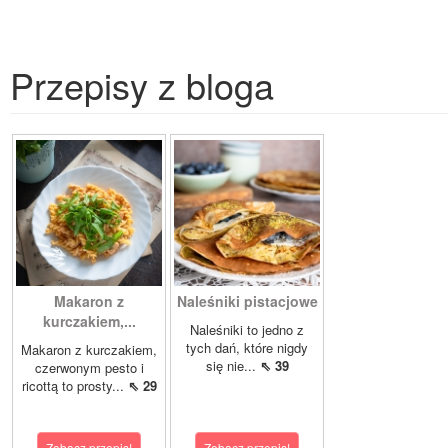
Przepisy z bloga
Makaron z
Naleśniki pistacjowe
kurczakiem,...
Naleśniki to jedno z
tych dań, które nigdy
Makaron z kurczakiem,
się nie...
⇖ 39
czerwonym pesto i
ricottą to prosty...
⇖ 29
Zobacz przepis!
Zobacz przepis!