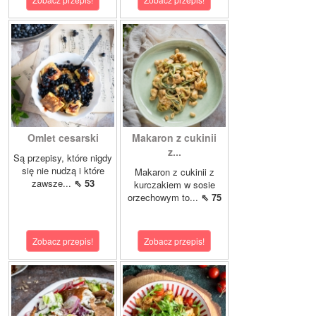
Omlet cesarski
Makaron z cukinii
z...
Są przepisy, które nigdy
się nie nudzą i które
Makaron z cukinii z
zawsze...
⇖ 53
kurczakiem w sosie
orzechowym to...
⇖ 75
Zobacz przepis!
Zobacz przepis!