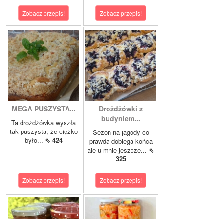
Zobacz przepis!
Zobacz przepis!
MEGA PUSZYSTA...
Drożdżówki z
budyniem...
Ta drożdżówka wyszła
tak puszysta, że ciężko
Sezon na jagody co
było...
⇖ 424
prawda dobiega końca
ale u mnie jeszcze...
⇖
325
Zobacz przepis!
Zobacz przepis!