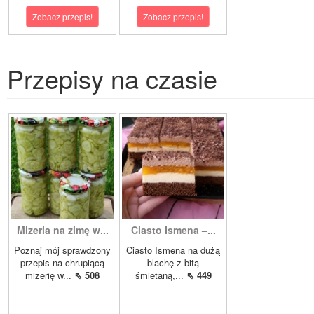
Zobacz przepis!
Zobacz przepis!
Przepisy na czasie
Mizeria na zimę w...
Ciasto Ismena –...
Poznaj mój sprawdzony
Ciasto Ismena na dużą
przepis na chrupiącą
blachę z bitą
mizerię w...
⇖ 508
śmietaną,...
⇖ 449