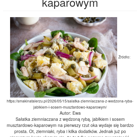
kaparowym
Źródło:
https://smakinatalerzu.pl/2026/05/15/salatka-ziemniaczana-z-wedzona-ryba-
jablkiem-i-sosem-musztardowo-kaparowym/
Autor: Ewa
Sałatka ziemniaczana z wędzoną rybą, jabłkiem i sosem
musztardowo-kaparowym na pierwszy rzut oka wydaje się bardzo
prosta. Ot, ziemniaki, ryba i kilka dodatków. Jednak już po