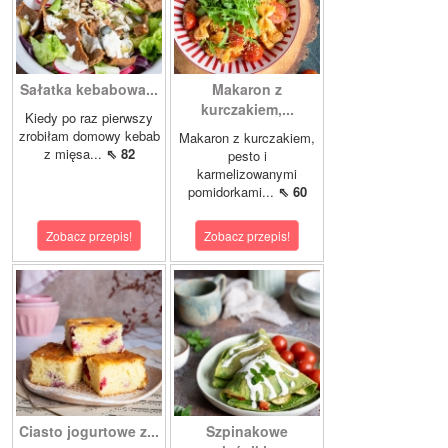
Sałatka kebabowa...
Makaron z
kurczakiem,...
Kiedy po raz pierwszy
zrobiłam domowy kebab
Makaron z kurczakiem,
z mięsa...
⇖ 82
pesto i
karmelizowanymi
pomidorkami...
⇖ 60
Zobacz przepis!
Zobacz przepis!
Ciasto jogurtowe z...
Szpinakowe