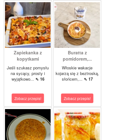
Zapiekanka z
Buratta z
kopytkami
pomidorem,...
Jeśli szukasz pomysłu
Włoskie wakacje
na sycący, prosty i
kojarzą się z beztroską,
wyjątkowo...
⇖ 16
słońcem,...
⇖ 17
Zobacz przepis!
Zobacz przepis!