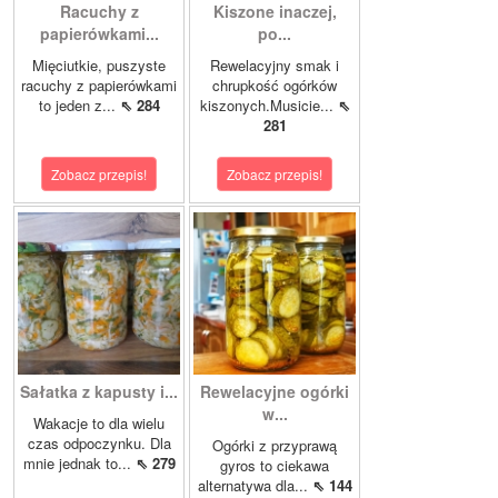
Racuchy z
Kiszone inaczej,
papierówkami...
po...
Mięciutkie, puszyste
Rewelacyjny smak i
racuchy z papierówkami
chrupkość ogórków
to jeden z...
⇖ 284
kiszonych.Musicie...
⇖
281
Zobacz przepis!
Zobacz przepis!
Sałatka z kapusty i...
Rewelacyjne ogórki
w...
Wakacje to dla wielu
czas odpoczynku. Dla
Ogórki z przyprawą
mnie jednak to...
⇖ 279
gyros to ciekawa
alternatywa dla...
⇖ 144