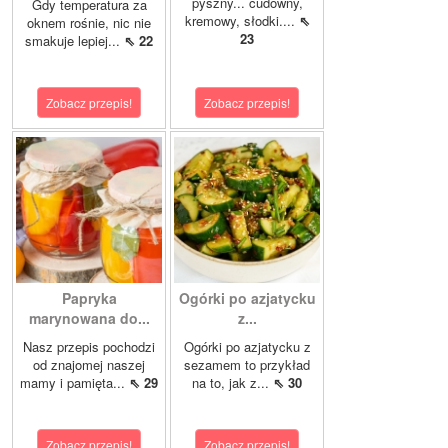
pyszny... cudowny,
Gdy temperatura za
kremowy, słodki....
⇖
oknem rośnie, nic nie
23
smakuje lepiej...
⇖ 22
Zobacz przepis!
Zobacz przepis!
Papryka
Ogórki po azjatycku
marynowana do...
z...
Nasz przepis pochodzi
Ogórki po azjatycku z
od znajomej naszej
sezamem to przykład
mamy i pamięta...
⇖ 29
na to, jak z...
⇖ 30
Zobacz przepis!
Zobacz przepis!