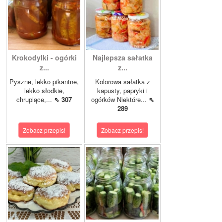
Krokodylki - ogórki
Najlepsza sałatka
z...
z...
Pyszne, lekko pikantne,
Kolorowa sałatka z
lekko słodkie,
kapusty, papryki i
chrupiące,...
⇖ 307
ogórków Niektóre...
⇖
289
Zobacz przepis!
Zobacz przepis!