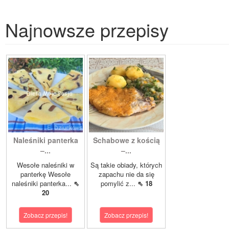
Najnowsze przepisy
Naleśniki panterka
Schabowe z kością
–...
–...
Wesołe naleśniki w
Są takie obiady, których
panterkę Wesołe
zapachu nie da się
naleśniki panterka...
⇖
pomylić z...
⇖ 18
20
Zobacz przepis!
Zobacz przepis!