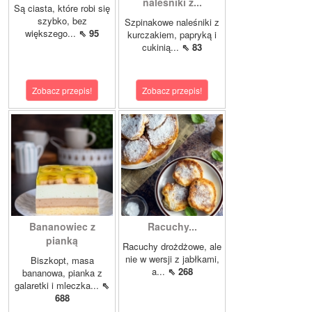
naleśniki z...
Są ciasta, które robi się
szybko, bez
Szpinakowe naleśniki z
większego...
⇖ 95
kurczakiem, papryką i
cukinią...
⇖ 83
Zobacz przepis!
Zobacz przepis!
Bananowiec z
Racuchy...
pianką
Racuchy drożdżowe, ale
nie w wersji z jabłkami,
Biszkopt, masa
a...
⇖ 268
bananowa, pianka z
galaretki i mleczka...
⇖
688