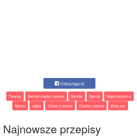
Udostępnij
Twaróg
Serniki ciasta z serem
Serniki
Sernik
Mąka pszenna
Masło
Jajka
Ciasto z serem
Ciasta z serem
Biały ser
Najnowsze przepisy