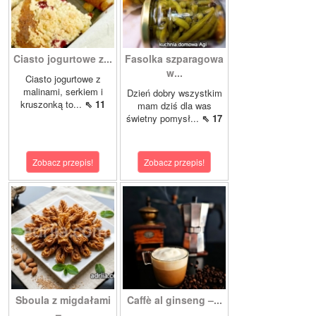
Ciasto jogurtowe z...
Fasolka szparagowa
w...
Ciasto jogurtowe z
malinami, serkiem i
Dzień dobry wszystkim
kruszonką to...
⇖ 11
mam dziś dla was
świetny pomysł...
⇖ 17
Zobacz przepis!
Zobacz przepis!
Sboula z migdałami
Caffè al ginseng –...
–...