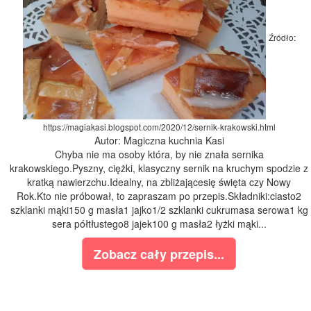
Źródło:
https://magiakasi.blogspot.com/2020/12/sernik-krakowski.html
Autor: Magiczna kuchnia Kasi
Chyba nie ma osoby która, by nie znała sernika
krakowskiego.Pyszny, ciężki, klasyczny sernik na kruchym spodzie z
kratką nawierzchu.Idealny, na zbliżającesię święta czy Nowy
Rok.Kto nie próbował, to zapraszam po przepis.Składniki:ciasto2
szklanki mąki150 g masła1 jajko1/2 szklanki cukrumasa serowa1 kg
sera półtłustego8 jajek100 g masła2 łyżki mąki...
Zobacz cały przepis...