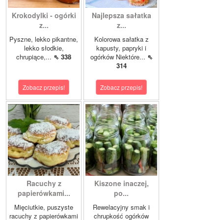
Krokodylki - ogórki
Najlepsza sałatka
z...
z...
Pyszne, lekko pikantne,
Kolorowa sałatka z
lekko słodkie,
kapusty, papryki i
chrupiące,...
⇖ 338
ogórków Niektóre...
⇖
314
Zobacz przepis!
Zobacz przepis!
Racuchy z
Kiszone inaczej,
papierówkami...
po...
Mięciutkie, puszyste
Rewelacyjny smak i
racuchy z papierówkami
chrupkość ogórków