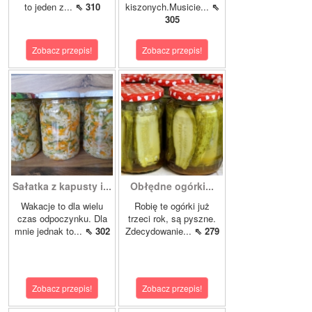
to jeden z...
⇖ 310
kiszonych.Musicie...
⇖
305
Zobacz przepis!
Zobacz przepis!
Sałatka z kapusty i...
Obłędne ogórki...
Wakacje to dla wielu
Robię te ogórki już
czas odpoczynku. Dla
trzeci rok, są pyszne.
mnie jednak to...
⇖ 302
Zdecydowanie...
⇖ 279
Zobacz przepis!
Zobacz przepis!