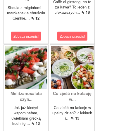
Caffè al ginseng, co to
za kawa? To jeden z
Sboula z migdałami –
ciekawszych...
⇖ 18
marokańskie chruściki
Cienkie,...
⇖ 12
Zobacz przepis!
Zobacz przepis!
Melitzanosalata
Co zjeść na kolację
czyli...
w...
Jak już kiedyś
Co zjeść na kolację w
wspominałam,
upalny dzień? 7 lekkich
uwielbiam grecką
i...
⇖ 15
kuchnię....
⇖ 13