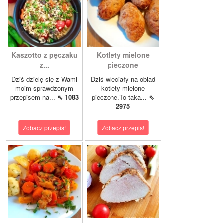
Kaszotto z pęczaku
Kotlety mielone
z...
pieczone
Dziś dzielę się z Wami
Dziś wleciały na obiad
moim sprawdzonym
kotlety mielone
przepisem na...
⇖ 1083
pieczone.To taka...
⇖
2975
Zobacz przepis!
Zobacz przepis!