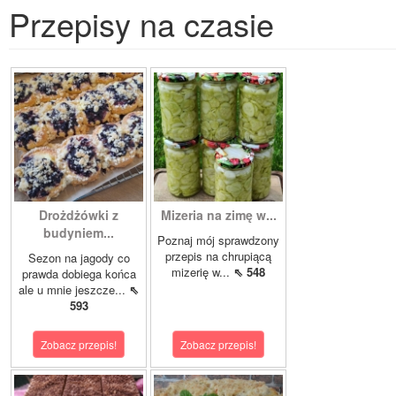
Przepisy na czasie
Drożdżówki z
Mizeria na zimę w...
budyniem...
Poznaj mój sprawdzony
przepis na chrupiącą
Sezon na jagody co
mizerię w...
⇖ 548
prawda dobiega końca
ale u mnie jeszcze...
⇖
593
Zobacz przepis!
Zobacz przepis!