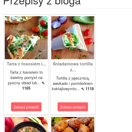
Tarta z łososiem i...
Śniadaniowa tortilla
z...
Tarta z łososiem to
świetny pomysł na
Tortilla z jajecznicą,
pyszny obiad lub...
⇖
awokado i pomidorkiem
1165
koktajlowymto...
⇖ 1118
Zobacz przepis!
Zobacz przepis!