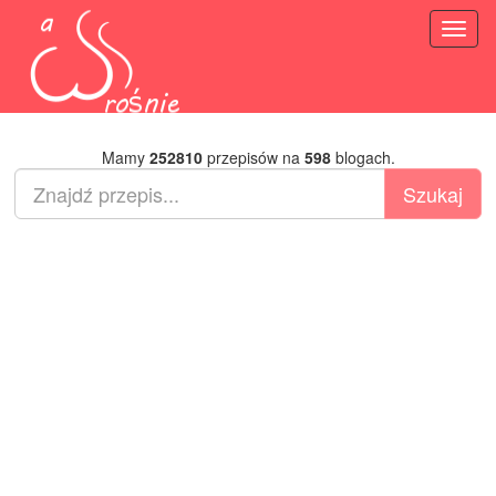
Toggl
naviga
Mamy
252810
przepisów na
598
blogach.