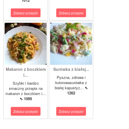
1012
Zobacz przepis!
Zobacz przepis!
Makaron z boczkiem
Surówka z białej...
i...
Pyszna, zdrowa i
kolorowasurówka z
Szybki i bardzo
białej kapustyz...
⇖
smaczny przepis na
1262
makaron z boczkiem i...
⇖ 1095
Zobacz przepis!
Zobacz przepis!