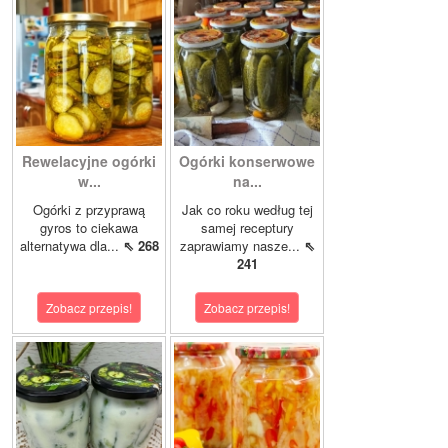
Rewelacyjne ogórki
Ogórki konserwowe
w...
na...
Ogórki z przyprawą
Jak co roku według tej
gyros to ciekawa
samej receptury
alternatywa dla...
⇖ 268
zaprawiamy nasze...
⇖
241
Zobacz przepis!
Zobacz przepis!