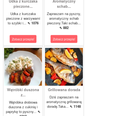
Udka z kurczaka
Aromatyczny
pieczone...
schab...
Udka z kurczaka
Zapraszam na pyszny,
pieczone z warzywami
aromatyczny schab
to szybki i...
⇖ 1076
pieczony.Taki schab...
⇖ 882
Zobacz przepis!
Zobacz przepis!
Wątróbki duszona
Grillowana dorada
z...
Dziś zapraszam na
aromatyczną grillowaną
Wątróbka drobiowa
doradę.Taka...
⇖ 1148
duszona z cukinią i
paprykę to pyszny...
⇖