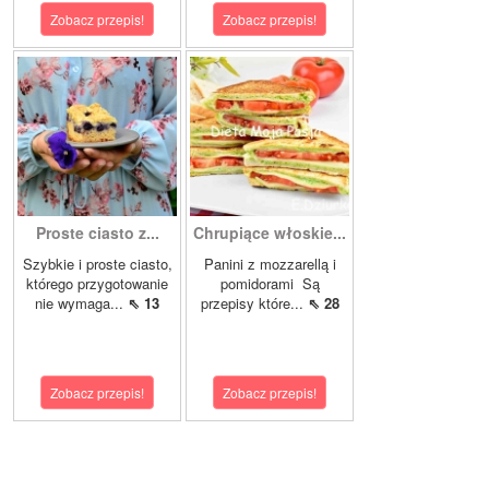
Zobacz przepis!
Zobacz przepis!
Proste ciasto z...
Chrupiące włoskie...
Szybkie i proste ciasto,
Panini z mozzarellą i
którego przygotowanie
pomidorami Są
nie wymaga...
⇖ 13
przepisy które...
⇖ 28
Zobacz przepis!
Zobacz przepis!