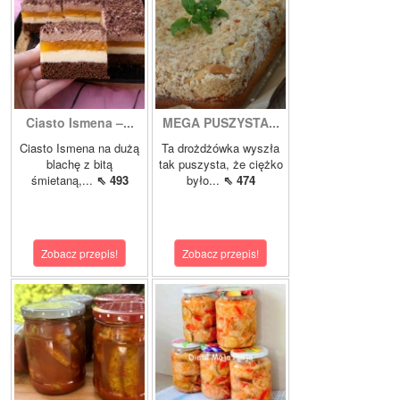
Ciasto Ismena –...
MEGA PUSZYSTA...
Ciasto Ismena na dużą
Ta drożdżówka wyszła
blachę z bitą
tak puszysta, że ciężko
śmietaną,...
⇖ 493
było...
⇖ 474
Zobacz przepis!
Zobacz przepis!