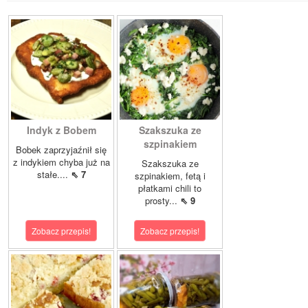
Indyk z Bobem
Szakszuka ze
szpinakiem
Bobek zaprzyjaźnił się
z indykiem chyba już na
Szakszuka ze
stałe....
⇖ 7
szpinakiem, fetą i
płatkami chili to
prosty...
⇖ 9
Zobacz przepis!
Zobacz przepis!