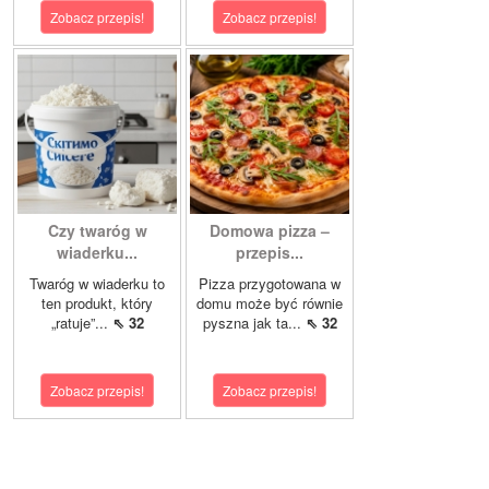
Zobacz przepis!
Zobacz przepis!
Czy twaróg w
Domowa pizza –
wiaderku...
przepis...
Twaróg w wiaderku to
Pizza przygotowana w
ten produkt, który
domu może być równie
„ratuje”...
⇖ 32
pyszna jak ta...
⇖ 32
Zobacz przepis!
Zobacz przepis!