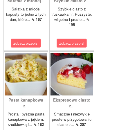
Sałatka z młodej...
Szybkie ciasto z...
Sałatka z młodej
Szybkie ciasto z
kapusty to jedno z tych
truskawkami. Puszyste,
dań, które...
⇖ 167
wilgotne i proste...
⇖
195
Zobacz przepis!
Zobacz przepis!
Pasta kanapkowa
Ekspresowe ciasto
z...
z...
Prosta i pyszna pasta
Smaczne i niezwykle
kanapkowa z jajkiem,
proste w przygotowaniu
rzodkiewką i...
⇖ 182
ciasto z...
⇖ 207