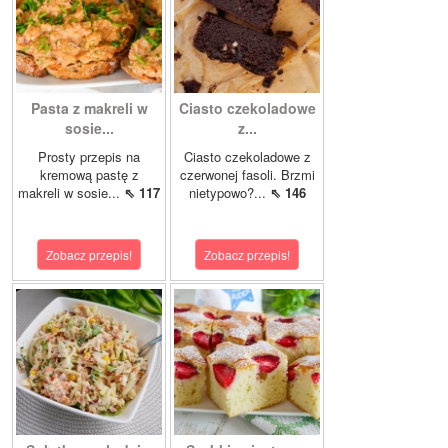
Pasta z makreli w
Ciasto czekoladowe
sosie...
z...
Prosty przepis na
Ciasto czekoladowe z
kremową pastę z
czerwonej fasoli. Brzmi
makreli w sosie...
⇖ 117
nietypowo?...
⇖ 146
Zobacz przepis!
Zobacz przepis!