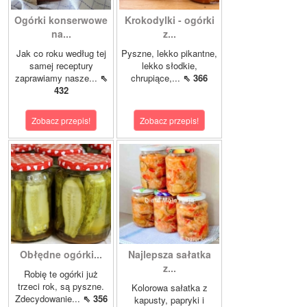
Ogórki konserwowe
Krokodylki - ogórki
na...
z...
Jak co roku według tej
Pyszne, lekko pikantne,
samej receptury
lekko słodkie,
zaprawiamy nasze...
⇖
chrupiące,...
⇖ 366
432
Zobacz przepis!
Zobacz przepis!
Obłędne ogórki...
Najlepsza sałatka
z...
Robię te ogórki już
trzeci rok, są pyszne.
Kolorowa sałatka z
Zdecydowanie...
⇖ 356
kapusty, papryki i