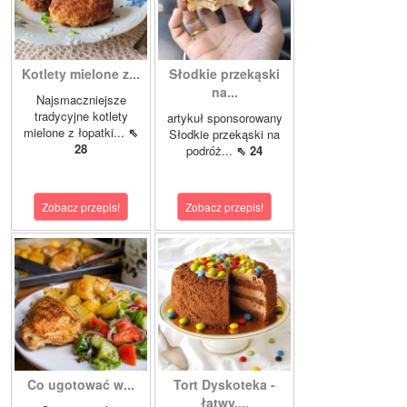
Kotlety mielone z...
Słodkie przekąski
na...
Najsmaczniejsze
tradycyjne kotlety
artykuł sponsorowany
mielone z łopatki...
⇖
Słodkie przekąski na
28
podróż...
⇖ 24
Zobacz przepis!
Zobacz przepis!
Co ugotować w...
Tort Dyskoteka -
łatwy,...