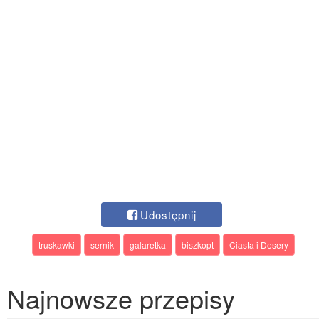
Udostępnij
truskawki
sernik
galaretka
biszkopt
Ciasta i Desery
Najnowsze przepisy