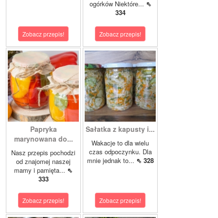
ogórków Niektóre...
⇖
334
Zobacz przepis!
Zobacz przepis!
Papryka
Sałatka z kapusty i...
marynowana do...
Wakacje to dla wielu
czas odpoczynku. Dla
Nasz przepis pochodzi
mnie jednak to...
⇖ 328
od znajomej naszej
mamy i pamięta...
⇖
333
Zobacz przepis!
Zobacz przepis!