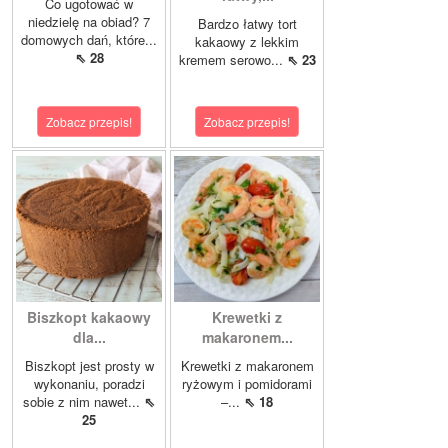
Co ugotować w
niedzielę na obiad? 7
Bardzo łatwy tort
domowych dań, które...
kakaowy z lekkim
⇖ 28
kremem serowo...
⇖ 23
Zobacz przepis!
Zobacz przepis!
Biszkopt kakaowy
Krewetki z
dla...
makaronem...
Biszkopt jest prosty w
Krewetki z makaronem
wykonaniu, poradzi
ryżowym i pomidorami
sobie z nim nawet...
⇖
–...
⇖ 18
25