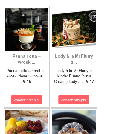
Panna cotta –
Lody à la McFlurry
włoski...
z...
Panna cotta amaretto –
Lody à la McFlurry z
włoski deser w nowej...
Kinder Bueno (Ninja
⇖ 16
Creami) Lody à...
⇖ 17
Zobacz przepis!
Zobacz przepis!