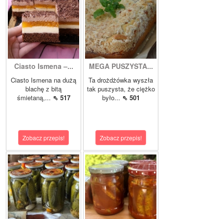
Ciasto Ismena –...
MEGA PUSZYSTA...
Ciasto Ismena na dużą
Ta drożdżówka wyszła
blachę z bitą
tak puszysta, że ciężko
śmietaną,...
⇖ 517
było...
⇖ 501
Zobacz przepis!
Zobacz przepis!