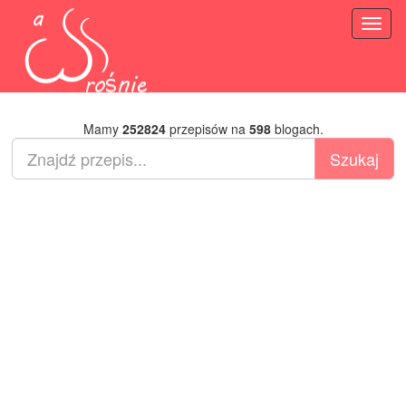
Toggl
naviga
Mamy
252824
przepisów na
598
blogach.