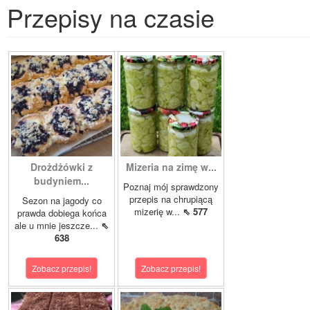
Przepisy na czasie
Drożdżówki z
Mizeria na zimę w...
budyniem...
Poznaj mój sprawdzony
przepis na chrupiącą
Sezon na jagody co
mizerię w...
⇖ 577
prawda dobiega końca
ale u mnie jeszcze...
⇖
638
Zobacz przepis!
Zobacz przepis!