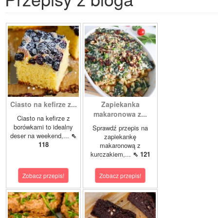
Ciasto na kefirze z...
Zapiekanka
makaronowa z...
Ciasto na kefirze z
borówkami to idealny
Sprawdź przepis na
deser na weekend,...
⇖
zapiekankę
118
makaronową z
kurczakiem,...
⇖ 121
Zobacz przepis!
Zobacz przepis!