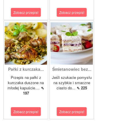
Zobacz przepis!
Zobacz przepis!
Pałki z kurczaka...
Śmietanowiec bez...
Przepis na pałki z
Jeśli szukacie pomysłu
kurczaka duszone na
na szybkie i smaczne
młodej kapuście....
⇖
ciasto do...
⇖ 225
197
Zobacz przepis!
Zobacz przepis!