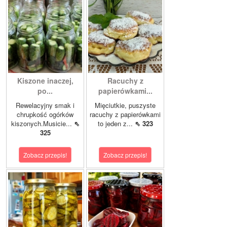
Kiszone inaczej,
Racuchy z
po...
papierówkami...
Rewelacyjny smak i
Mięciutkie, puszyste
chrupkość ogórków
racuchy z papierówkami
kiszonych.Musicie...
⇖
to jeden z...
⇖ 323
325
Zobacz przepis!
Zobacz przepis!