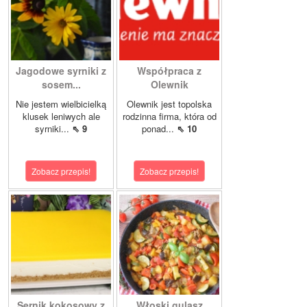
Jagodowe syrniki z
Współpraca z
sosem...
Olewnik
Nie jestem wielbicielką
Olewnik jest topolska
klusek leniwych ale
rodzinna firma, która od
syrniki...
⇖ 9
ponad...
⇖ 10
Zobacz przepis!
Zobacz przepis!
Sernik kokosowy z
Włoski gulasz