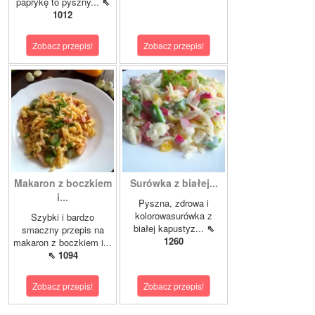
paprykę to pyszny...
⇖
1012
Zobacz przepis!
Zobacz przepis!
Makaron z boczkiem
Surówka z białej...
i...
Pyszna, zdrowa i
kolorowasurówka z
Szybki i bardzo
białej kapustyz...
⇖
smaczny przepis na
1260
makaron z boczkiem i...
⇖ 1094
Zobacz przepis!
Zobacz przepis!