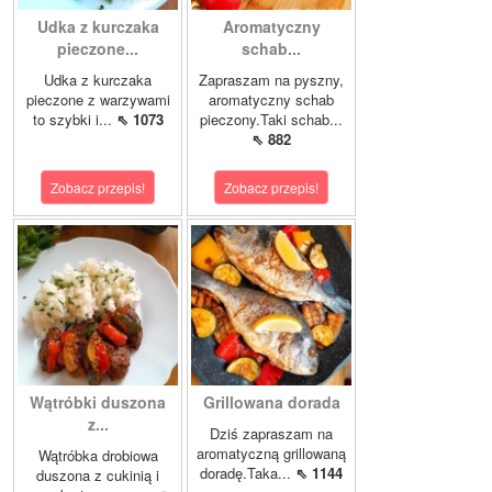
Udka z kurczaka
Aromatyczny
pieczone...
schab...
Udka z kurczaka
Zapraszam na pyszny,
pieczone z warzywami
aromatyczny schab
to szybki i...
⇖ 1073
pieczony.Taki schab...
⇖ 882
Zobacz przepis!
Zobacz przepis!
Wątróbki duszona
Grillowana dorada
z...
Dziś zapraszam na
aromatyczną grillowaną
Wątróbka drobiowa
doradę.Taka...
⇖ 1144
duszona z cukinią i