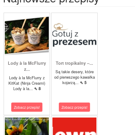
Lody à la McFlurry
Tort tropikalny –...
z...
Są takie desery, które
od pierwszego kawałka
Lody à la McFlurry z
kojarzą...
⇖ 5
KitKat (Ninja Creami)
Lody à la...
⇖ 8
Zobacz przepis!
Zobacz przepis!