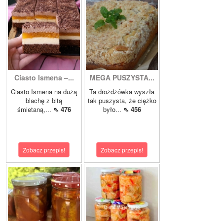
Ciasto Ismena –...
MEGA PUSZYSTA...
Ciasto Ismena na dużą
Ta drożdżówka wyszła
blachę z bitą
tak puszysta, że ciężko
śmietaną,...
⇖ 476
było...
⇖ 456
Zobacz przepis!
Zobacz przepis!