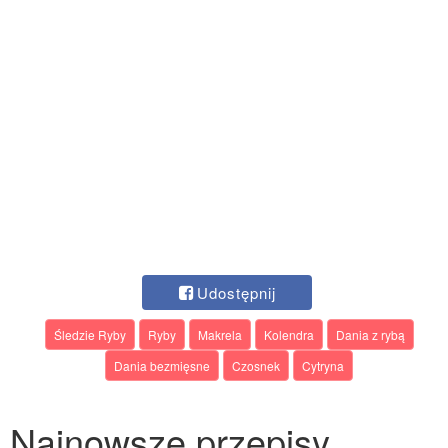
Udostępnij
Śledzie Ryby
Ryby
Makrela
Kolendra
Dania z rybą
Dania bezmięsne
Czosnek
Cytryna
Najnowsze przepisy