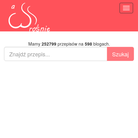
Toggl
naviga
Mamy
252799
przepisów na
598
blogach.