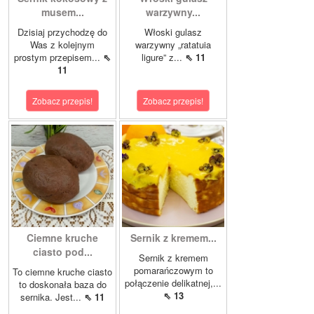
musem...
warzywny...
Dzisiaj przychodzę do
Włoski gulasz
Was z kolejnym
warzywny „ratatuia
prostym przepisem...
⇖
ligure” z...
⇖ 11
11
Zobacz przepis!
Zobacz przepis!
Ciemne kruche
Sernik z kremem...
ciasto pod...
Sernik z kremem
pomarańczowym to
To ciemne kruche ciasto
połączenie delikatnej,...
to doskonała baza do
⇖ 13
sernika. Jest...
⇖ 11