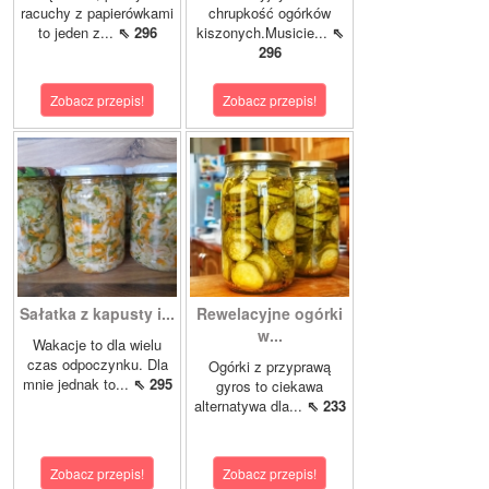
racuchy z papierówkami
chrupkość ogórków
to jeden z...
⇖ 296
kiszonych.Musicie...
⇖
296
Zobacz przepis!
Zobacz przepis!
Sałatka z kapusty i...
Rewelacyjne ogórki
w...
Wakacje to dla wielu
czas odpoczynku. Dla
Ogórki z przyprawą
mnie jednak to...
⇖ 295
gyros to ciekawa
alternatywa dla...
⇖ 233
Zobacz przepis!
Zobacz przepis!