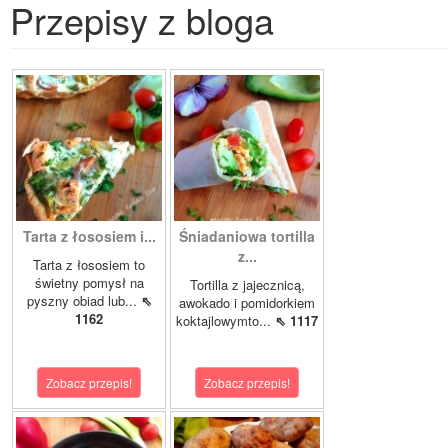
Przepisy z bloga
Tarta z łososiem i...
Śniadaniowa tortilla
z...
Tarta z łososiem to
świetny pomysł na
Tortilla z jajecznicą,
pyszny obiad lub...
⇖
awokado i pomidorkiem
1162
koktajlowymto...
⇖ 1117
Zobacz przepis!
Zobacz przepis!