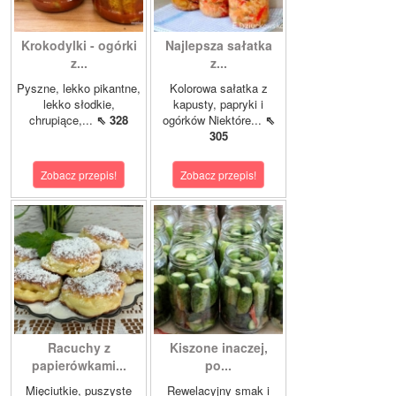
Krokodylki - ogórki
Najlepsza sałatka
z...
z...
Pyszne, lekko pikantne,
Kolorowa sałatka z
lekko słodkie,
kapusty, papryki i
chrupiące,...
⇖ 328
ogórków Niektóre...
⇖
305
Zobacz przepis!
Zobacz przepis!
Racuchy z
Kiszone inaczej,
papierówkami...
po...
Mięciutkie, puszyste
Rewelacyjny smak i