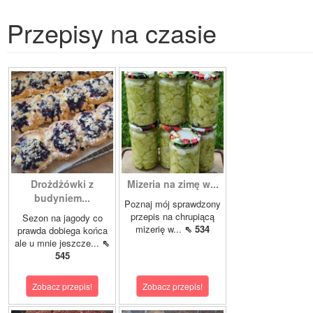
Przepisy na czasie
Drożdżówki z
Mizeria na zimę w...
budyniem...
Poznaj mój sprawdzony
przepis na chrupiącą
Sezon na jagody co
mizerię w...
⇖ 534
prawda dobiega końca
ale u mnie jeszcze...
⇖
545
Zobacz przepis!
Zobacz przepis!