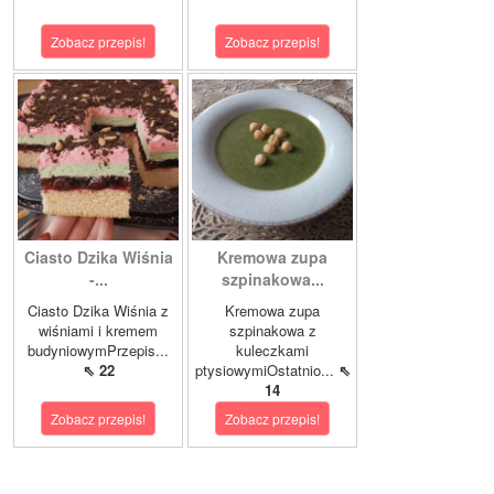
Zobacz przepis!
Zobacz przepis!
Ciasto Dzika Wiśnia
Kremowa zupa
-...
szpinakowa...
Ciasto Dzika Wiśnia z
Kremowa zupa
wiśniami i kremem
szpinakowa z
budyniowymPrzepis...
kuleczkami
⇖ 22
ptysiowymiOstatnio...
⇖
14
Zobacz przepis!
Zobacz przepis!