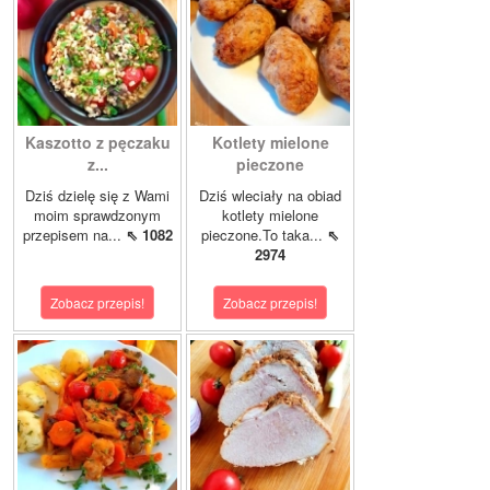
Kaszotto z pęczaku
Kotlety mielone
z...
pieczone
Dziś dzielę się z Wami
Dziś wleciały na obiad
moim sprawdzonym
kotlety mielone
przepisem na...
⇖ 1082
pieczone.To taka...
⇖
2974
Zobacz przepis!
Zobacz przepis!