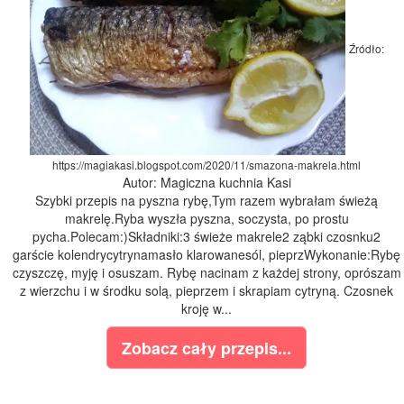
Źródło:
https://magiakasi.blogspot.com/2020/11/smazona-makrela.html
Autor: Magiczna kuchnia Kasi
Szybki przepis na pyszna rybę,Tym razem wybrałam świeżą
makrelę.Ryba wyszła pyszna, soczysta, po prostu
pycha.Polecam:)Składniki:3 świeże makrele2 ząbki czosnku2
garście kolendrycytrynamasło klarowanesól, pieprzWykonanie:Rybę
czyszczę, myję i osuszam. Rybę nacinam z każdej strony, oprószam
z wierzchu i w środku solą, pieprzem i skrapiam cytryną. Czosnek
kroję w...
Zobacz cały przepis...