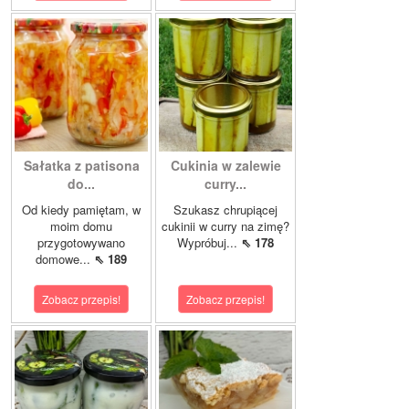
Sałatka z patisona
Cukinia w zalewie
do...
curry...
Od kiedy pamiętam, w
Szukasz chrupiącej
moim domu
cukinii w curry na zimę?
przygotowywano
Wypróbuj...
⇖ 178
domowe...
⇖ 189
Zobacz przepis!
Zobacz przepis!