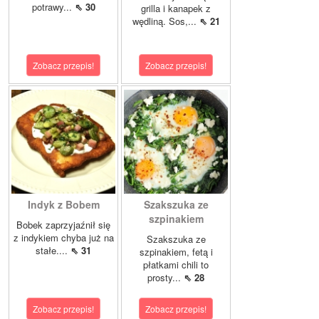
potrawy...
⇖ 30
grilla i kanapek z
wędliną. Sos,...
⇖ 21
Zobacz przepis!
Zobacz przepis!
Indyk z Bobem
Szakszuka ze
szpinakiem
Bobek zaprzyjaźnił się
z indykiem chyba już na
Szakszuka ze
stałe....
⇖ 31
szpinakiem, fetą i
płatkami chili to
prosty...
⇖ 28
Zobacz przepis!
Zobacz przepis!