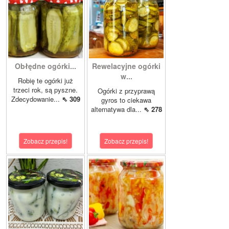
Obłędne ogórki...
Rewelacyjne ogórki
w...
Robię te ogórki już
trzeci rok, są pyszne.
Ogórki z przyprawą
Zdecydowanie...
⇖ 309
gyros to ciekawa
alternatywa dla...
⇖ 278
Zobacz przepis!
Zobacz przepis!