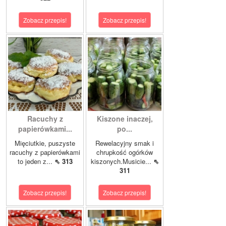
Zobacz przepis!
Zobacz przepis!
Racuchy z
Kiszone inaczej,
papierówkami...
po...
Mięciutkie, puszyste
Rewelacyjny smak i
racuchy z papierówkami
chrupkość ogórków
to jeden z...
⇖ 313
kiszonych.Musicie...
⇖
311
Zobacz przepis!
Zobacz przepis!