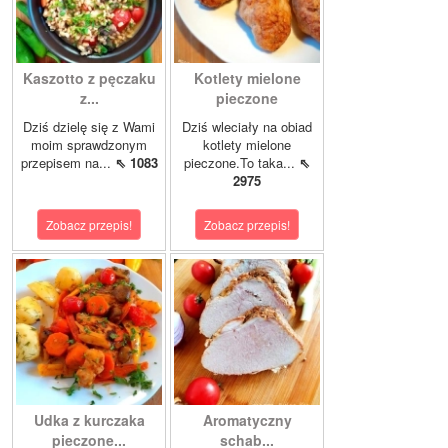
Kaszotto z pęczaku
Kotlety mielone
z...
pieczone
Dziś dzielę się z Wami
Dziś wleciały na obiad
moim sprawdzonym
kotlety mielone
przepisem na...
⇖ 1083
pieczone.To taka...
⇖
2975
Zobacz przepis!
Zobacz przepis!
Udka z kurczaka
Aromatyczny
pieczone...
schab...