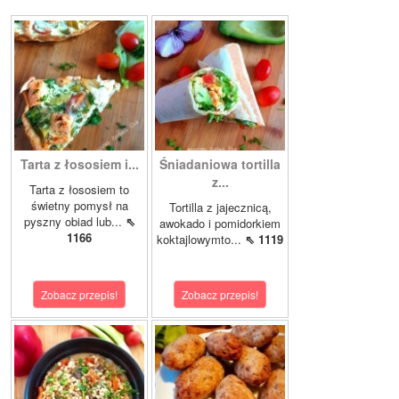
Tarta z łososiem i...
Śniadaniowa tortilla
z...
Tarta z łososiem to
świetny pomysł na
Tortilla z jajecznicą,
pyszny obiad lub...
⇖
awokado i pomidorkiem
1166
koktajlowymto...
⇖ 1119
Zobacz przepis!
Zobacz przepis!