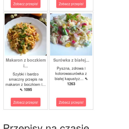
Zobacz przepis!
Zobacz przepis!
Makaron z boczkiem
Surówka z białej...
i...
Pyszna, zdrowa i
kolorowasurówka z
Szybki i bardzo
białej kapustyz...
⇖
smaczny przepis na
1263
makaron z boczkiem i...
⇖ 1095
Zobacz przepis!
Zobacz przepis!
Przepisy na czasie