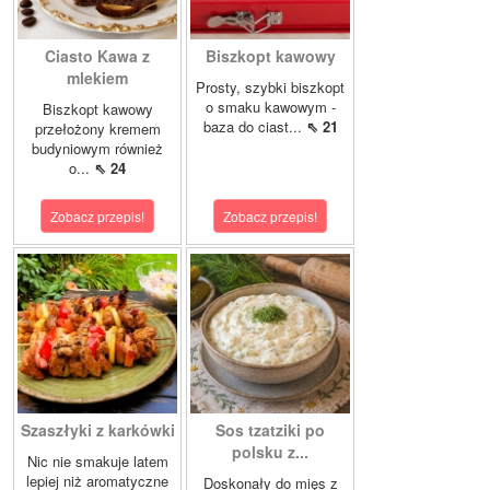
Ciasto Kawa z
Biszkopt kawowy
mlekiem
Prosty, szybki biszkopt
o smaku kawowym -
Biszkopt kawowy
baza do ciast...
⇖ 21
przełożony kremem
budyniowym również
o...
⇖ 24
Zobacz przepis!
Zobacz przepis!
Szaszłyki z karkówki
Sos tzatziki po
polsku z...
Nic nie smakuje latem
lepiej niż aromatyczne
Doskonały do mięs z