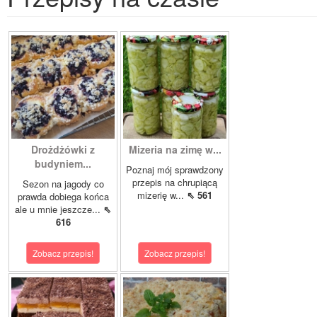
Drożdżówki z
Mizeria na zimę w...
budyniem...
Poznaj mój sprawdzony
przepis na chrupiącą
Sezon na jagody co
mizerię w...
⇖ 561
prawda dobiega końca
ale u mnie jeszcze...
⇖
616
Zobacz przepis!
Zobacz przepis!