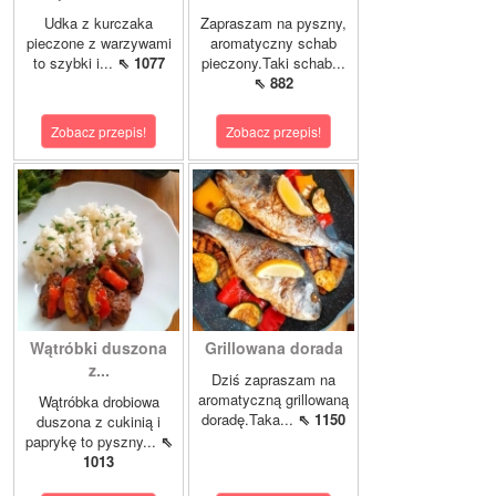
Udka z kurczaka
Zapraszam na pyszny,
pieczone z warzywami
aromatyczny schab
to szybki i...
⇖ 1077
pieczony.Taki schab...
⇖ 882
Zobacz przepis!
Zobacz przepis!
Wątróbki duszona
Grillowana dorada
z...
Dziś zapraszam na
aromatyczną grillowaną
Wątróbka drobiowa
doradę.Taka...
⇖ 1150
duszona z cukinią i
paprykę to pyszny...
⇖
1013