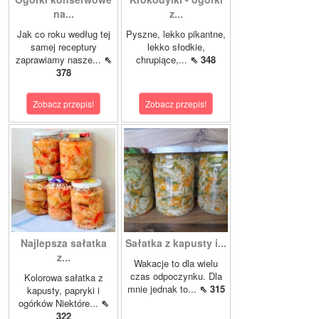
na...
z...
Jak co roku według tej
Pyszne, lekko pikantne,
samej receptury
lekko słodkie,
zaprawiamy nasze...
⇖
chrupiące,...
⇖ 348
378
Zobacz przepis!
Zobacz przepis!
Najlepsza sałatka
Sałatka z kapusty i...
z...
Wakacje to dla wielu
czas odpoczynku. Dla
Kolorowa sałatka z
mnie jednak to...
⇖ 315
kapusty, papryki i
ogórków Niektóre...
⇖
322