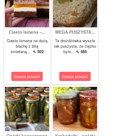
Ciasto Ismena –...
MEGA PUSZYSTA...
Ciasto Ismena na dużą
Ta drożdżówka wyszła
blachę z bitą
tak puszysta, że ciężko
śmietaną,...
⇖ 502
było...
⇖ 485
Zobacz przepis!
Zobacz przepis!
Ogórki konserwowe
Krokodylki - ogórki