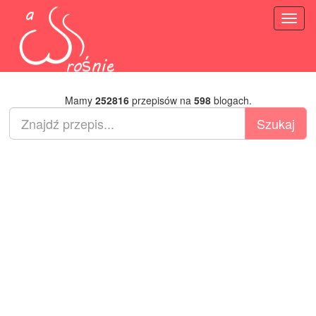
Toggl
naviga
Mamy
252816
przepisów na
598
blogach.