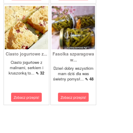
Ciasto jogurtowe z...
Fasolka szparagowa
w...
Ciasto jogurtowe z
malinami, serkiem i
Dzień dobry wszystkim
kruszonką to...
⇖ 32
mam dziś dla was
świetny pomysł...
⇖ 48
Zobacz przepis!
Zobacz przepis!