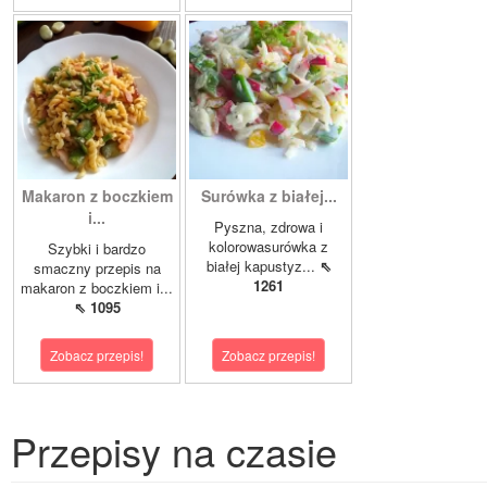
Makaron z boczkiem
Surówka z białej...
i...
Pyszna, zdrowa i
kolorowasurówka z
Szybki i bardzo
białej kapustyz...
⇖
smaczny przepis na
1261
makaron z boczkiem i...
⇖ 1095
Zobacz przepis!
Zobacz przepis!
Przepisy na czasie