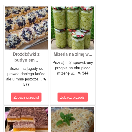
Drożdżówki z
Mizeria na zimę w...
budyniem...
Poznaj mój sprawdzony
przepis na chrupiącą
Sezon na jagody co
mizerię w...
⇖ 544
prawda dobiega końca
ale u mnie jeszcze...
⇖
577
Zobacz przepis!
Zobacz przepis!