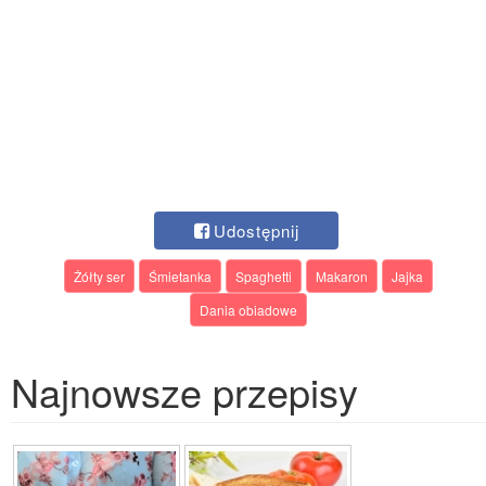
Udostępnij
Żółty ser
Śmietanka
Spaghetti
Makaron
Jajka
Dania obiadowe
Najnowsze przepisy