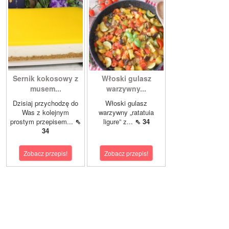
Sernik kokosowy z
Włoski gulasz
musem...
warzywny...
Dzisiaj przychodzę do
Włoski gulasz
Was z kolejnym
warzywny „ratatuia
prostym przepisem...
⇖
ligure” z...
⇖ 34
34
Zobacz przepis!
Zobacz przepis!