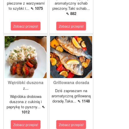
pieczone z warzywami
aromatyczny schab
to szybki i...
⇖ 1075
pieczony.Taki schab...
⇖ 882
Zobacz przepis!
Zobacz przepis!
Wątróbki duszona
Grillowana dorada
z...
Dziś zapraszam na
aromatyczną grillowaną
Wątróbka drobiowa
doradę.Taka...
⇖ 1148
duszona z cukinią i
paprykę to pyszny...
⇖
1012
Zobacz przepis!
Zobacz przepis!