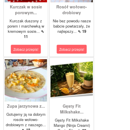
Kurczak w sosie
Rosół wołowo-
porowym...
drobiowy
Kurczak duszony z
Nie bez powodu nasze
porem i marchewką w
babcie powtarzały, że
kremowym sosie...
⇖
najlepszy...
⇖ 19
11
Zobacz przepis!
Zobacz przepis!
Zupa jarzynowa z...
Gęsty Fit
Milkshake...
Gotujemy ją na dobrym
rosole wołowo-
Gęsty Fit Milkshake
drobiowym z naszego...
Mango (Ninja Creami)
⇖ 18