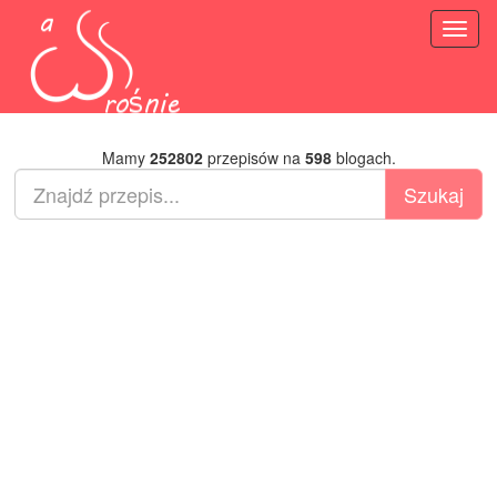
Toggl
naviga
Mamy
252802
przepisów na
598
blogach.