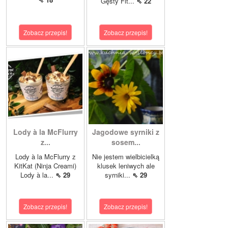
Gęsty Fit...
⇖ 22
Zobacz przepis!
Zobacz przepis!
Lody à la McFlurry
Jagodowe syrniki z
z...
sosem...
Lody à la McFlurry z
Nie jestem wielbicielką
KitKat (Ninja Creami)
klusek leniwych ale
Lody à la...
⇖ 29
syrniki...
⇖ 29
Zobacz przepis!
Zobacz przepis!