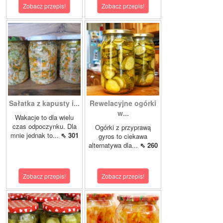
Zobacz przepis!
Zobacz przepis!
Sałatka z kapusty i...
Rewelacyjne ogórki
w...
Wakacje to dla wielu
czas odpoczynku. Dla
Ogórki z przyprawą
mnie jednak to...
⇖ 301
gyros to ciekawa
alternatywa dla...
⇖ 260
Zobacz przepis!
Zobacz przepis!