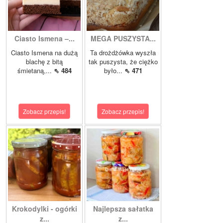
Ciasto Ismena –...
MEGA PUSZYSTA...
Ciasto Ismena na dużą
Ta drożdżówka wyszła
blachę z bitą
tak puszysta, że ciężko
śmietaną,...
⇖ 484
było...
⇖ 471
Zobacz przepis!
Zobacz przepis!
Krokodylki - ogórki
Najlepsza sałatka
z...
z...