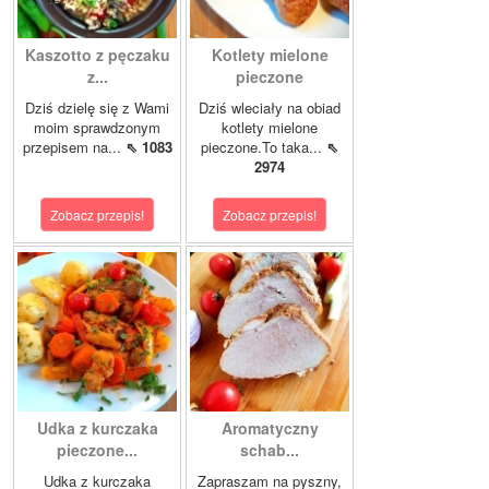
Kaszotto z pęczaku
Kotlety mielone
z...
pieczone
Dziś dzielę się z Wami
Dziś wleciały na obiad
moim sprawdzonym
kotlety mielone
przepisem na...
⇖ 1083
pieczone.To taka...
⇖
2974
Zobacz przepis!
Zobacz przepis!
Udka z kurczaka
Aromatyczny
pieczone...
schab...
Udka z kurczaka
Zapraszam na pyszny,