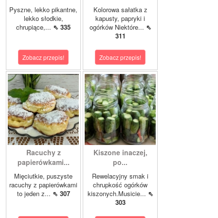
Pyszne, lekko pikantne,
Kolorowa sałatka z
lekko słodkie,
kapusty, papryki i
chrupiące,...
⇖ 335
ogórków Niektóre...
⇖
311
Zobacz przepis!
Zobacz przepis!
Racuchy z
Kiszone inaczej,
papierówkami...
po...
Mięciutkie, puszyste
Rewelacyjny smak i
racuchy z papierówkami
chrupkość ogórków
to jeden z...
⇖ 307
kiszonych.Musicie...
⇖
303