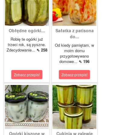
Obłędne ogórki...
Sałatka z patisona
do...
Robię te ogórki już
trzeci rok, są pyszne.
Od kiedy pamiętam, w
Zdecydowanie...
⇖ 258
moim domu
przygotowywano
domowe...
⇖ 196
Zobacz przepis!
Zobacz przepis!
Ogórki kiszone w
Cukinia w zalewie