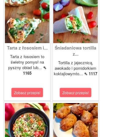
Tarta z łososiem i...
Śniadaniowa tortilla
z...
Tarta z łososiem to
świetny pomysł na
Tortilla z jajecznicą,
pyszny obiad lub...
⇖
awokado i pomidorkiem
1165
koktajlowymto...
⇖ 1117
Zobacz przepis!
Zobacz przepis!