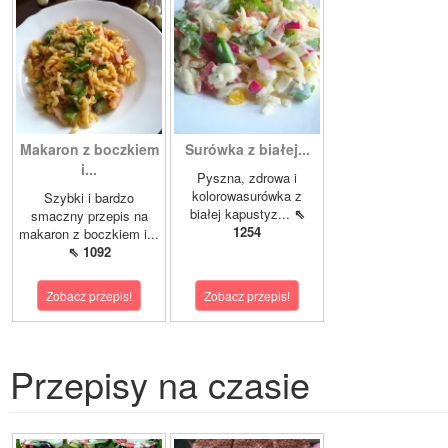
Makaron z boczkiem
Surówka z białej...
i...
Pyszna, zdrowa i
kolorowasurówka z
Szybki i bardzo
białej kapustyz...
⇖
smaczny przepis na
1254
makaron z boczkiem i...
⇖ 1092
Zobacz przepis!
Zobacz przepis!
Przepisy na czasie