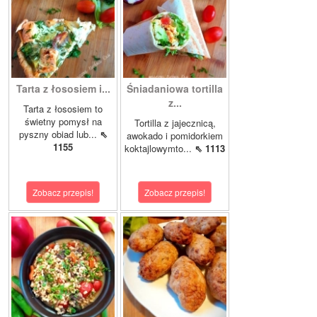
Tarta z łososiem i...
Śniadaniowa tortilla
z...
Tarta z łososiem to
świetny pomysł na
Tortilla z jajecznicą,
pyszny obiad lub...
⇖
awokado i pomidorkiem
1155
koktajlowymto...
⇖ 1113
Zobacz przepis!
Zobacz przepis!