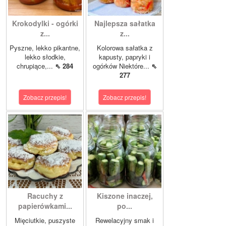
Krokodylki - ogórki
Najlepsza sałatka
z...
z...
Pyszne, lekko pikantne,
Kolorowa sałatka z
lekko słodkie,
kapusty, papryki i
chrupiące,...
⇖ 284
ogórków Niektóre...
⇖
277
Zobacz przepis!
Zobacz przepis!
Racuchy z
Kiszone inaczej,
papierówkami...
po...
Mięciutkie, puszyste
Rewelacyjny smak i