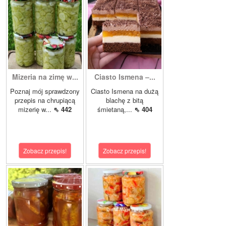
Mizeria na zimę w...
Ciasto Ismena –...
Poznaj mój sprawdzony
Ciasto Ismena na dużą
przepis na chrupiącą
blachę z bitą
mizerię w...
⇖ 442
śmietaną,...
⇖ 404
Zobacz przepis!
Zobacz przepis!