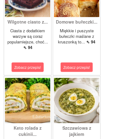
Wilgotne ciasto z...
Domowe bułeczki...
Ciasta z dodatkiem
Miękkie i puszyste
warzyw są coraz
bułeczki maślane z
popularniejsze, choć...
kruszonką to...
⇖ 94
⇖ 94
Zobacz przepis!
Zobacz przepis!
Keto rolada z
Szczawiowa z
cukinii...
jajkiem