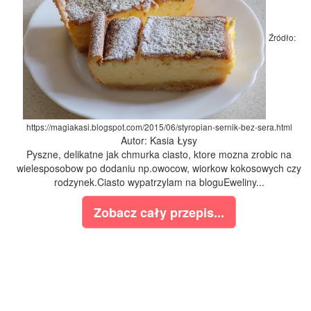
Źródło:
https://magiakasi.blogspot.com/2015/06/styropian-sernik-bez-sera.html
Autor: Kasia Łysy
Pyszne, delikatne jak chmurka ciasto, ktore mozna zrobic na
wielesposobow po dodaniu np.owocow, wiorkow kokosowych czy
rodzynek.Ciasto wypatrzylam na bloguEweliny...
Zobacz cały przepis...