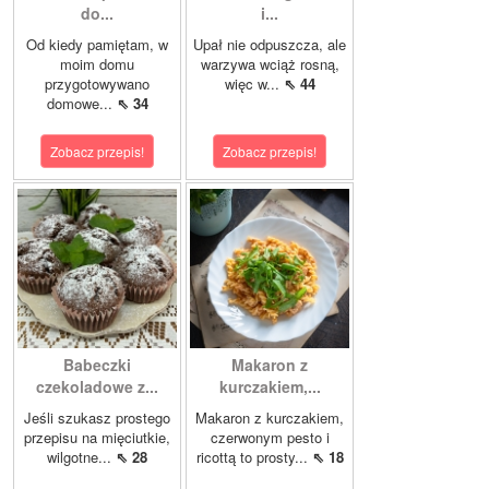
do...
i...
Od kiedy pamiętam, w
Upał nie odpuszcza, ale
moim domu
warzywa wciąż rosną,
przygotowywano
więc w...
⇖ 44
domowe...
⇖ 34
Zobacz przepis!
Zobacz przepis!
Babeczki
Makaron z
czekoladowe z...
kurczakiem,...
Jeśli szukasz prostego
Makaron z kurczakiem,
przepisu na mięciutkie,
czerwonym pesto i
wilgotne...
⇖ 28
ricottą to prosty...
⇖ 18