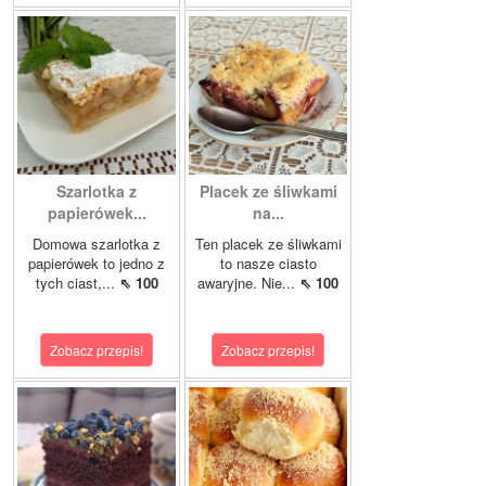
Szarlotka z
Placek ze śliwkami
papierówek...
na...
Domowa szarlotka z
Ten placek ze śliwkami
papierówek to jedno z
to nasze ciasto
tych ciast,...
⇖ 100
awaryjne. Nie...
⇖ 100
Zobacz przepis!
Zobacz przepis!