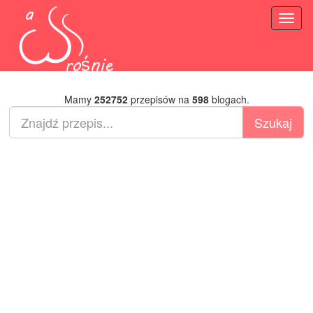
Toggl
naviga
Mamy
252752
przepisów na
598
blogach.