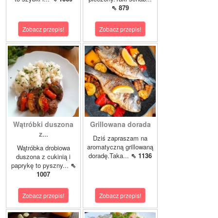
⇖ 879
Zobacz przepis!
Zobacz przepis!
Wątróbki duszona
Grillowana dorada
z...
Dziś zapraszam na
aromatyczną grillowaną
Wątróbka drobiowa
doradę.Taka...
⇖ 1136
duszona z cukinią i
paprykę to pyszny...
⇖
1007
Zobacz przepis!
Zobacz przepis!