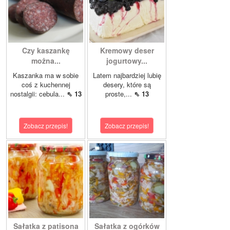
Czy kaszankę
Kremowy deser
można...
jogurtowy...
Kaszanka ma w sobie
Latem najbardziej lubię
coś z kuchennej
desery, które są
nostalgii: cebula...
⇖ 13
proste,...
⇖ 13
Zobacz przepis!
Zobacz przepis!
Sałatka z patisona
Sałatka z ogórków