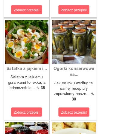
Zobacz przepis!
Zobacz przepis!
Sałatka z jajkiem i...
Ogórki konserwowe
na...
Sałatka z jajkiem i
grzankami to lekka, a
Jak co roku według tej
jednocześnie...
⇖ 36
samej receptury
zaprawiamy nasze...
⇖
30
Zobacz przepis!
Zobacz przepis!