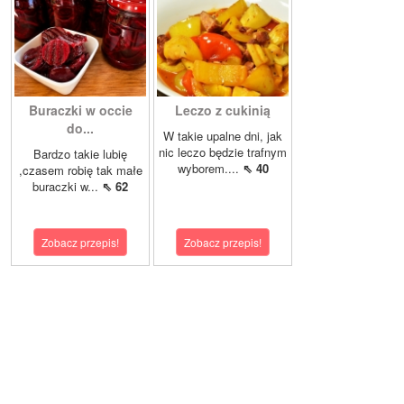
Buraczki w occie
Leczo z cukinią
do...
W takie upalne dni, jak
nic leczo będzie trafnym
Bardzo takie lubię
wyborem....
⇖ 40
,czasem robię tak małe
buraczki w...
⇖ 62
Zobacz przepis!
Zobacz przepis!