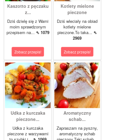
Kaszotto z pęczaku
Kotlety mielone
z...
pieczone
Dziś dzielę się z Wami
Dziś wleciały na obiad
moim sprawdzonym
kotlety mielone
przepisem na...
⇖ 1079
pieczone.To taka...
⇖
2969
Zobacz przepis!
Zobacz przepis!
Udka z kurczaka
Aromatyczny
pieczone...
schab...
Udka z kurczaka
Zapraszam na pyszny,
pieczone z warzywami
aromatyczny schab
to szybki i...
⇖ 1069
pieczony.Taki schab...