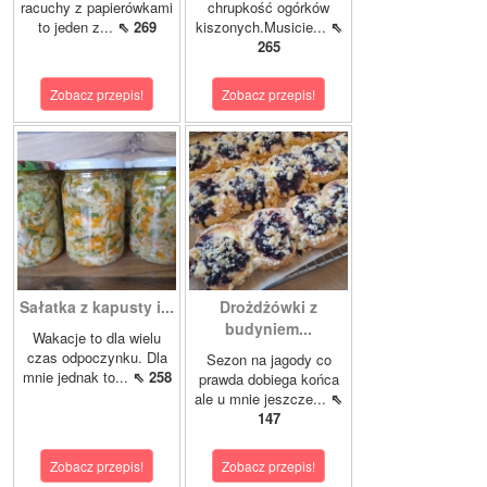
racuchy z papierówkami
chrupkość ogórków
to jeden z...
⇖ 269
kiszonych.Musicie...
⇖
265
Zobacz przepis!
Zobacz przepis!
Sałatka z kapusty i...
Drożdżówki z
budyniem...
Wakacje to dla wielu
czas odpoczynku. Dla
Sezon na jagody co
mnie jednak to...
⇖ 258
prawda dobiega końca
ale u mnie jeszcze...
⇖
147
Zobacz przepis!
Zobacz przepis!