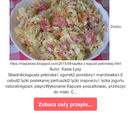
Źródło:
https://magiakasi.blogspot.com/2015/09/saatka-z-kapust-pekinskiej.html
Autor: Kasia Łysy
Skladniki:kapusta pekinska1 ogorek2 pomidory1 marchewka1/2
cebuli2 lyzki posiekanej pietruszki2 lyzki majonezu1 lyzka jogurtu
naturalnegosol, pieprzWykonanie:Kapuste poszatkowac, przelozyc
do miski. C...
Zobacz cały przepis...