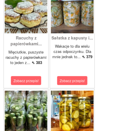
Racuchy z
Sałatka z kapusty i...
papierówkami...
Wakacje to dla wielu
czas odpoczynku. Dla
Mięciutkie, puszyste
mnie jednak to...
⇖ 379
racuchy z papierówkami
to jeden z...
⇖ 383
Zobacz przepis!
Zobacz przepis!