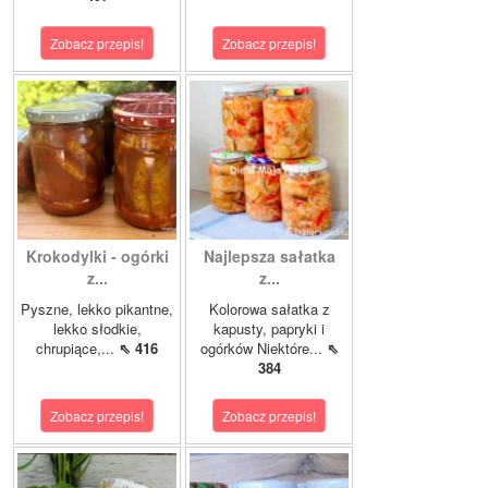
Zobacz przepis!
Zobacz przepis!
Krokodylki - ogórki
Najlepsza sałatka
z...
z...
Pyszne, lekko pikantne,
Kolorowa sałatka z
lekko słodkie,
kapusty, papryki i
chrupiące,...
⇖ 416
ogórków Niektóre...
⇖
384
Zobacz przepis!
Zobacz przepis!