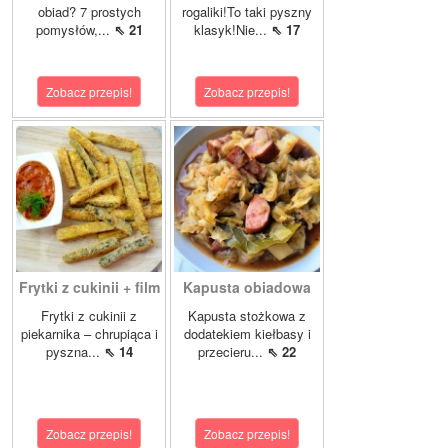
obiad? 7 prostych
rogaliki!To taki pyszny
pomysłów,...
⇖ 21
klasyk!Nie...
⇖ 17
Zobacz przepis!
Zobacz przepis!
Frytki z cukinii + film
Kapusta obiadowa
Frytki z cukinii z
Kapusta stożkowa z
piekarnika – chrupiąca i
dodatekiem kiełbasy i
pyszna...
⇖ 14
przecieru...
⇖ 22
Zobacz przepis!
Zobacz przepis!