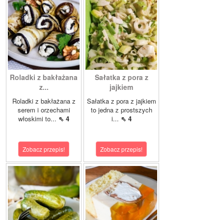
Roladki z bakłażana
Sałatka z pora z
z...
jajkiem
Roladki z bakłażana z
Sałatka z pora z jajkiem
serem i orzechami
to jedna z prostszych
włoskimi to...
⇖ 4
i...
⇖ 4
Zobacz przepis!
Zobacz przepis!