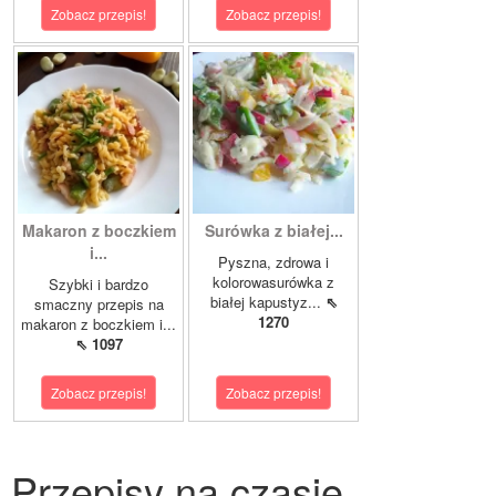
Zobacz przepis!
Zobacz przepis!
Makaron z boczkiem
Surówka z białej...
i...
Pyszna, zdrowa i
kolorowasurówka z
Szybki i bardzo
białej kapustyz...
⇖
smaczny przepis na
1270
makaron z boczkiem i...
⇖ 1097
Zobacz przepis!
Zobacz przepis!
Przepisy na czasie