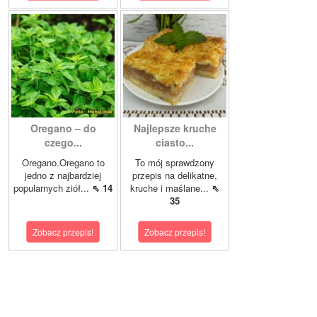
Oregano – do
Najlepsze kruche
czego...
ciasto...
Oregano.Oregano to
To mój sprawdzony
jedno z najbardziej
przepis na delikatne,
popularnych ziół...
⇖ 14
kruche i maślane...
⇖
35
Zobacz przepis!
Zobacz przepis!