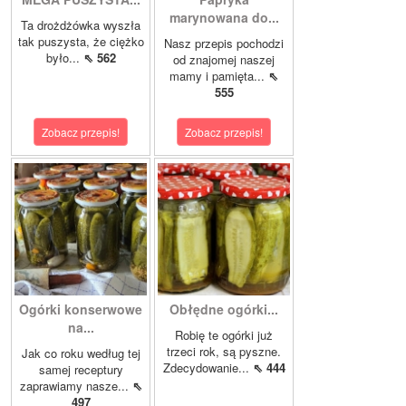
marynowana do...
Ta drożdżówka wyszła
tak puszysta, że ciężko
Nasz przepis pochodzi
było...
⇖ 562
od znajomej naszej
mamy i pamięta...
⇖
555
Zobacz przepis!
Zobacz przepis!
Ogórki konserwowe
Obłędne ogórki...
na...
Robię te ogórki już
trzeci rok, są pyszne.
Jak co roku według tej
Zdecydowanie...
⇖ 444
samej receptury
zaprawiamy nasze...
⇖
497