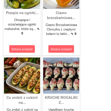
Przepis na ogórki...
Ciasto
brzoskwiniowa...
Chrupiące i
orzeźwiające ogórki
Ciasto Brzoskwiniowa
małosolne, które są...
⇖
Chmurka z ciepłymi
9
lodami to lekki...
⇖ 9
Zobacz przepis!
Zobacz przepis!
Co zrobić z cukinii
KRUCHE ROGALIKI
na...
Z...
Co zrobić z cukinii na
Uwielbiam kruche