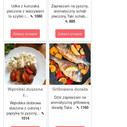
Udka z kurczaka
Zapraszam na pyszny,
pieczone z warzywami
aromatyczny schab
to szybki i...
⇖ 1080
pieczony.Taki schab...
⇖ 885
Zobacz przepis!
Zobacz przepis!
Wątróbki duszona
Grillowana dorada
z...
Dziś zapraszam na
aromatyczną grillowaną
Wątróbka drobiowa
doradę.Taka...
⇖ 1160
duszona z cukinią i
paprykę to pyszny...
⇖
1014