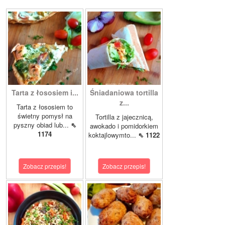
Tarta z łososiem i...
Śniadaniowa tortilla
z...
Tarta z łososiem to
świetny pomysł na
Tortilla z jajecznicą,
pyszny obiad lub...
⇖
awokado i pomidorkiem
1174
koktajlowymto...
⇖ 1122
Zobacz przepis!
Zobacz przepis!