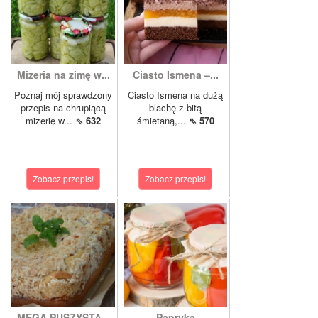
Mizeria na zimę w...
Ciasto Ismena –...
Poznaj mój sprawdzony
Ciasto Ismena na dużą
przepis na chrupiącą
blachę z bitą
mizerię w...
⇖ 632
śmietaną,...
⇖ 570
Zobacz przepis!
Zobacz przepis!
MEGA PUSZYSTA...
Papryka