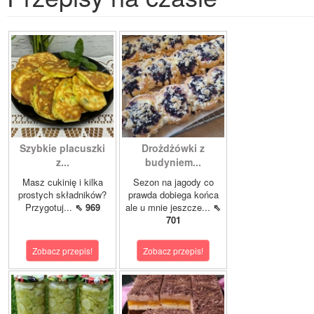
Szybkie placuszki
Drożdżówki z
z...
budyniem...
Masz cukinię i kilka
Sezon na jagody co
prostych składników?
prawda dobiega końca
Przygotuj...
⇖ 969
ale u mnie jeszcze...
⇖
701
Zobacz przepis!
Zobacz przepis!