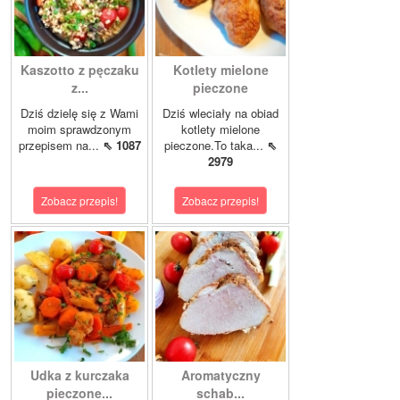
Kaszotto z pęczaku
Kotlety mielone
z...
pieczone
Dziś dzielę się z Wami
Dziś wleciały na obiad
moim sprawdzonym
kotlety mielone
przepisem na...
⇖ 1087
pieczone.To taka...
⇖
2979
Zobacz przepis!
Zobacz przepis!
Udka z kurczaka
Aromatyczny
pieczone...
schab...