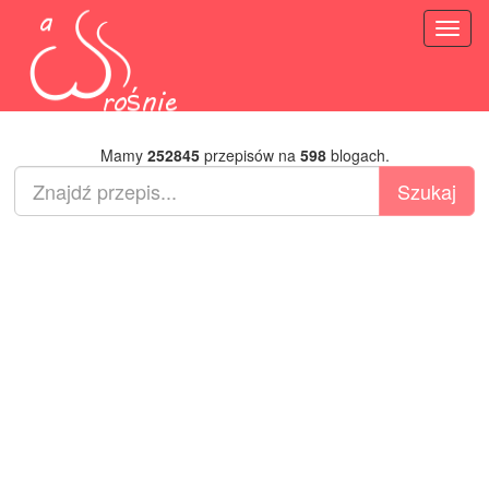
Toggl
naviga
Mamy
252845
przepisów na
598
blogach.