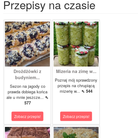
Przepisy na czasie
Drożdżówki z
Mizeria na zimę w...
budyniem...
Poznaj mój sprawdzony
przepis na chrupiącą
Sezon na jagody co
mizerię w...
⇖ 544
prawda dobiega końca
ale u mnie jeszcze...
⇖
577
Zobacz przepis!
Zobacz przepis!