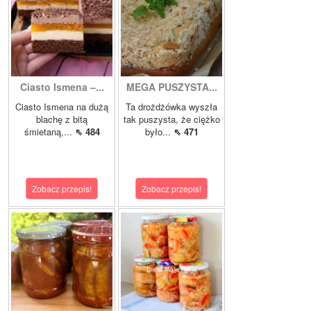
Ciasto Ismena –...
MEGA PUSZYSTA...
Ciasto Ismena na dużą
Ta drożdżówka wyszła
blachę z bitą
tak puszysta, że ciężko
śmietaną,...
⇖ 484
było...
⇖ 471
Zobacz przepis!
Zobacz przepis!