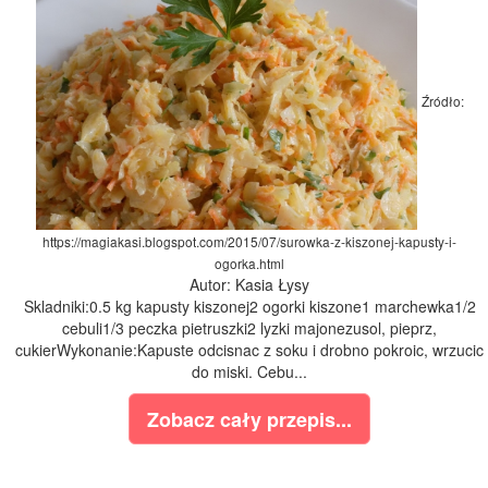
Źródło:
https://magiakasi.blogspot.com/2015/07/surowka-z-kiszonej-kapusty-i-
ogorka.html
Autor: Kasia Łysy
Skladniki:0.5 kg kapusty kiszonej2 ogorki kiszone1 marchewka1/2
cebuli1/3 peczka pietruszki2 lyzki majonezusol, pieprz,
cukierWykonanie:Kapuste odcisnac z soku i drobno pokroic, wrzucic
do miski. Cebu...
Zobacz cały przepis...