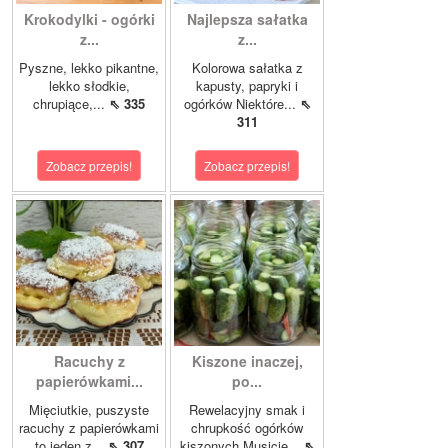
Krokodylki - ogórki
Najlepsza sałatka
z...
z...
Pyszne, lekko pikantne,
Kolorowa sałatka z
lekko słodkie,
kapusty, papryki i
chrupiące,...
⇖ 335
ogórków Niektóre...
⇖
311
Zobacz przepis!
Zobacz przepis!
Racuchy z
Kiszone inaczej,
papierówkami...
po...
Mięciutkie, puszyste
Rewelacyjny smak i
racuchy z papierówkami
chrupkość ogórków
to jeden z...
⇖ 307
kiszonych.Musicie...
⇖