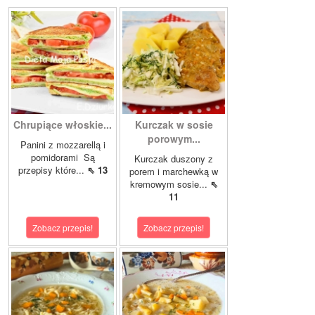
Chrupiące włoskie...
Kurczak w sosie
porowym...
Panini z mozzarellą i
pomidorami Są
Kurczak duszony z
przepisy które...
⇖ 13
porem i marchewką w
kremowym sosie...
⇖
11
Zobacz przepis!
Zobacz przepis!