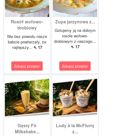
Rosół wołowo-
Zupa jarzynowa z...
drobiowy
Gotujemy ją na dobrym
rosole wołowo-
Nie bez powodu nasze
drobiowym z naszego...
babcie powtarzały, że
⇖ 17
najlepszy...
⇖ 17
Zobacz przepis!
Zobacz przepis!
Gęsty Fit
Lody à la McFlurry
Milkshake...
z...