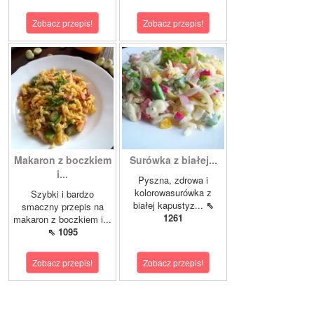
Zobacz przepis!
Zobacz przepis!
Makaron z boczkiem
Surówka z białej...
i...
Pyszna, zdrowa i
kolorowasurówka z
Szybki i bardzo
białej kapustyz...
⇖
smaczny przepis na
1261
makaron z boczkiem i...
⇖ 1095
Zobacz przepis!
Zobacz przepis!