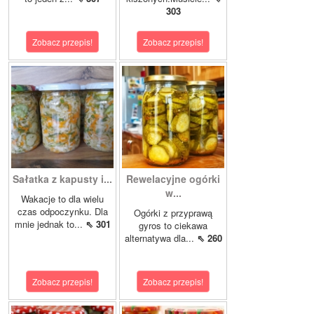
303
Zobacz przepis!
Zobacz przepis!
Sałatka z kapusty i...
Rewelacyjne ogórki
w...
Wakacje to dla wielu
czas odpoczynku. Dla
Ogórki z przyprawą
mnie jednak to...
⇖ 301
gyros to ciekawa
alternatywa dla...
⇖ 260
Zobacz przepis!
Zobacz przepis!