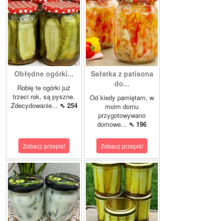
Obłędne ogórki...
Sałatka z patisona
do...
Robię te ogórki już
trzeci rok, są pyszne.
Od kiedy pamiętam, w
Zdecydowanie...
⇖ 254
moim domu
przygotowywano
domowe...
⇖ 196
Zobacz przepis!
Zobacz przepis!