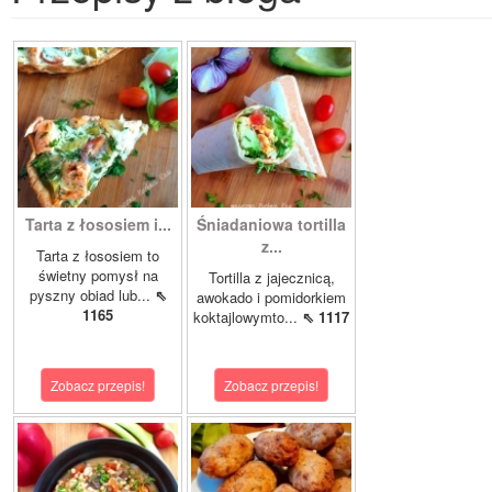
Tarta z łososiem i...
Śniadaniowa tortilla
z...
Tarta z łososiem to
świetny pomysł na
Tortilla z jajecznicą,
pyszny obiad lub...
⇖
awokado i pomidorkiem
1165
koktajlowymto...
⇖ 1117
Zobacz przepis!
Zobacz przepis!