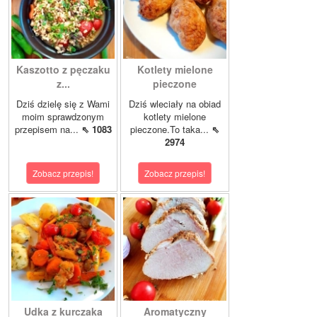
Kaszotto z pęczaku
Kotlety mielone
z...
pieczone
Dziś dzielę się z Wami
Dziś wleciały na obiad
moim sprawdzonym
kotlety mielone
przepisem na...
⇖ 1083
pieczone.To taka...
⇖
2974
Zobacz przepis!
Zobacz przepis!
Udka z kurczaka
Aromatyczny