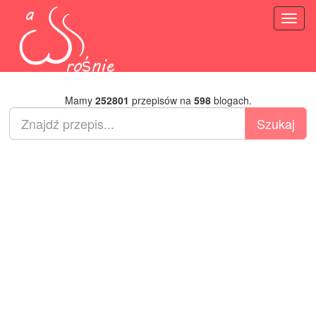
Toggl
naviga
Mamy
252801
przepisów na
598
blogach.