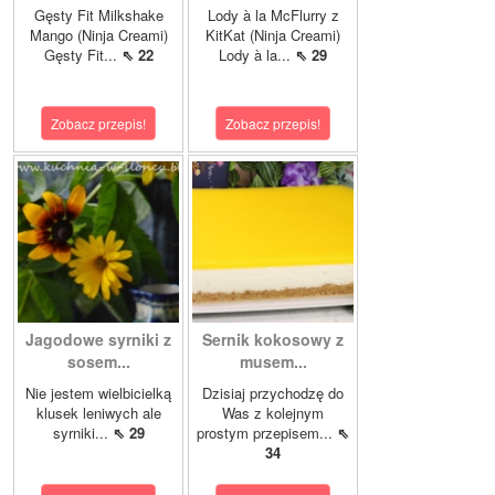
Gęsty Fit Milkshake
Lody à la McFlurry z
Mango (Ninja Creami)
KitKat (Ninja Creami)
Gęsty Fit...
⇖ 22
Lody à la...
⇖ 29
Zobacz przepis!
Zobacz przepis!
Jagodowe syrniki z
Sernik kokosowy z
sosem...
musem...
Nie jestem wielbicielką
Dzisiaj przychodzę do
klusek leniwych ale
Was z kolejnym
syrniki...
⇖ 29
prostym przepisem...
⇖
34