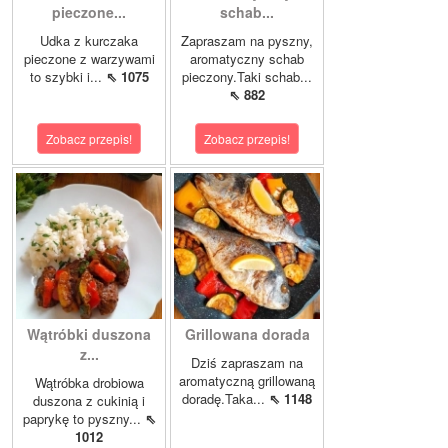
pieczone...
schab...
Udka z kurczaka
Zapraszam na pyszny,
pieczone z warzywami
aromatyczny schab
to szybki i...
⇖ 1075
pieczony.Taki schab...
⇖ 882
Zobacz przepis!
Zobacz przepis!
Wątróbki duszona
Grillowana dorada
z...
Dziś zapraszam na
aromatyczną grillowaną
Wątróbka drobiowa
doradę.Taka...
⇖ 1148
duszona z cukinią i
paprykę to pyszny...
⇖
1012