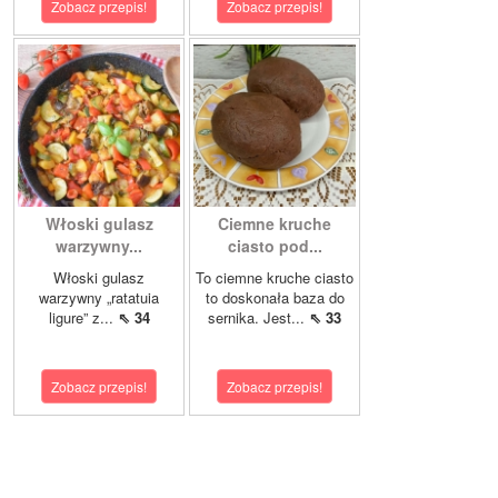
Zobacz przepis!
Zobacz przepis!
Włoski gulasz
Ciemne kruche
warzywny...
ciasto pod...
Włoski gulasz
To ciemne kruche ciasto
warzywny „ratatuia
to doskonała baza do
ligure” z...
⇖ 34
sernika. Jest...
⇖ 33
Zobacz przepis!
Zobacz przepis!