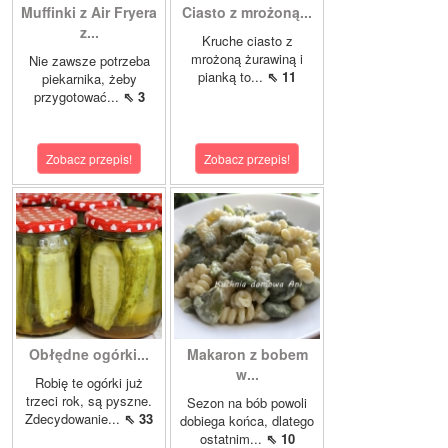
Muffinki z Air Fryera
Ciasto z mrożoną...
z...
Kruche ciasto z
mrożoną żurawiną i
Nie zawsze potrzeba
pianką to...
⇖ 11
piekarnika, żeby
przygotować...
⇖ 3
Zobacz przepis!
Zobacz przepis!
Obłędne ogórki...
Makaron z bobem
w...
Robię te ogórki już
trzeci rok, są pyszne.
Sezon na bób powoli
Zdecydowanie...
⇖ 33
dobiega końca, dlatego
ostatnim...
⇖ 10