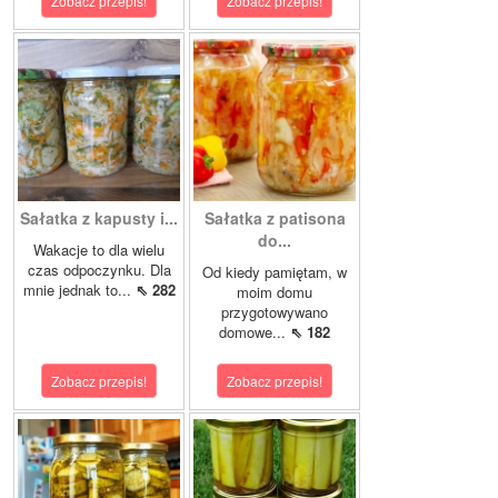
Zobacz przepis!
Zobacz przepis!
Sałatka z kapusty i...
Sałatka z patisona
do...
Wakacje to dla wielu
czas odpoczynku. Dla
Od kiedy pamiętam, w
mnie jednak to...
⇖ 282
moim domu
przygotowywano
domowe...
⇖ 182
Zobacz przepis!
Zobacz przepis!