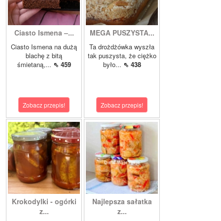
Ciasto Ismena –...
MEGA PUSZYSTA...
Ciasto Ismena na dużą
Ta drożdżówka wyszła
blachę z bitą
tak puszysta, że ciężko
śmietaną,...
⇖ 459
było...
⇖ 438
Zobacz przepis!
Zobacz przepis!
Krokodylki - ogórki
Najlepsza sałatka
z...
z...