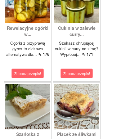
Rewelacyjne ogórki
Cukinia w zalewie
w...
curry...
Ogórki z przyprawą
Szukasz chrupiącej
gyros to ciekawa
cukinii w curry na zimę?
alternatywa dla...
⇖ 176
Wypróbuj...
⇖ 171
Zobacz przepis!
Zobacz przepis!
Szarlotka z
Placek ze śliwkami