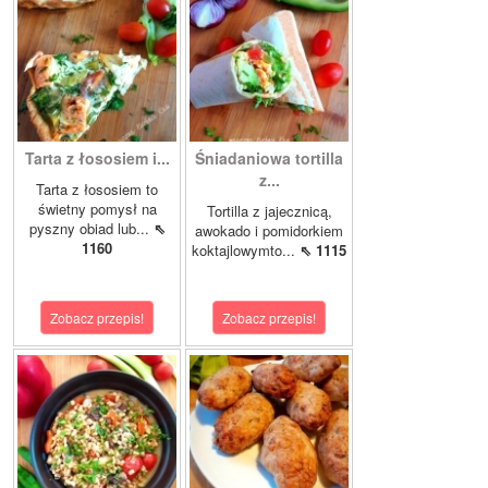
Tarta z łososiem i...
Śniadaniowa tortilla
z...
Tarta z łososiem to
świetny pomysł na
Tortilla z jajecznicą,
pyszny obiad lub...
⇖
awokado i pomidorkiem
1160
koktajlowymto...
⇖ 1115
Zobacz przepis!
Zobacz przepis!