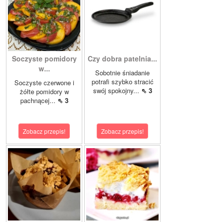
Soczyste pomidory
Czy dobra patelnia...
w...
Sobotnie śniadanie
potrafi szybko stracić
Soczyste czerwone i
swój spokojny...
⇖ 3
żółte pomidory w
pachnącej...
⇖ 3
Zobacz przepis!
Zobacz przepis!