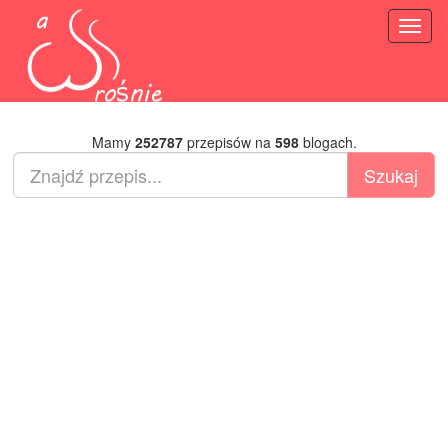
Toggl
naviga
Mamy
252787
przepisów na
598
blogach.