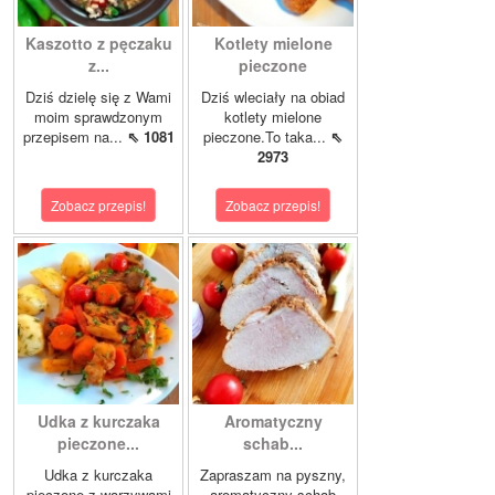
Kaszotto z pęczaku
Kotlety mielone
z...
pieczone
Dziś dzielę się z Wami
Dziś wleciały na obiad
moim sprawdzonym
kotlety mielone
przepisem na...
⇖ 1081
pieczone.To taka...
⇖
2973
Zobacz przepis!
Zobacz przepis!
Udka z kurczaka
Aromatyczny
pieczone...
schab...
Udka z kurczaka
Zapraszam na pyszny,
pieczone z warzywami
aromatyczny schab