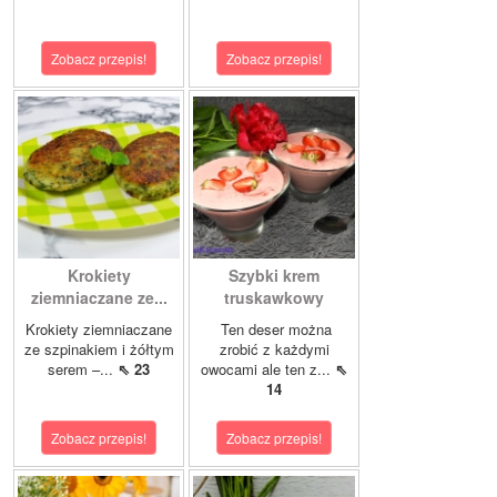
Zobacz przepis!
Zobacz przepis!
Krokiety
Szybki krem
ziemniaczane ze...
truskawkowy
Krokiety ziemniaczane
Ten deser można
ze szpinakiem i żółtym
zrobić z każdymi
serem –...
⇖ 23
owocami ale ten z...
⇖
14
Zobacz przepis!
Zobacz przepis!