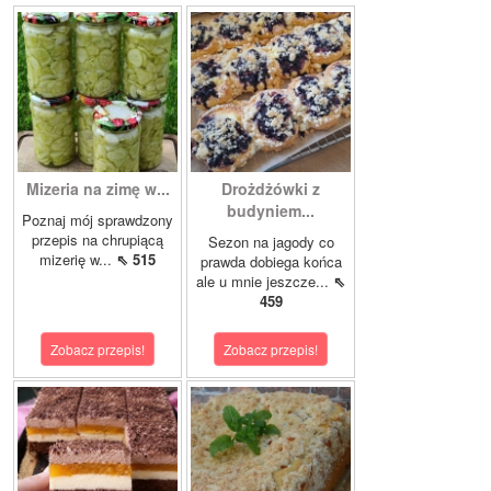
Mizeria na zimę w...
Drożdżówki z
budyniem...
Poznaj mój sprawdzony
przepis na chrupiącą
Sezon na jagody co
mizerię w...
⇖ 515
prawda dobiega końca
ale u mnie jeszcze...
⇖
459
Zobacz przepis!
Zobacz przepis!