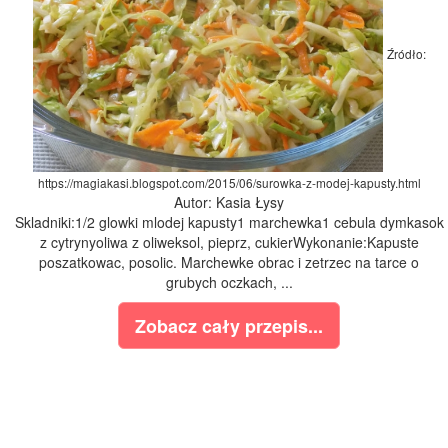
Źródło:
https://magiakasi.blogspot.com/2015/06/surowka-z-modej-kapusty.html
Autor: Kasia Łysy
Skladniki:1/2 glowki mlodej kapusty1 marchewka1 cebula dymkasok
z cytrynyoliwa z oliweksol, pieprz, cukierWykonanie:Kapuste
poszatkowac, posolic. Marchewke obrac i zetrzec na tarce o
grubych oczkach, ...
Zobacz cały przepis...