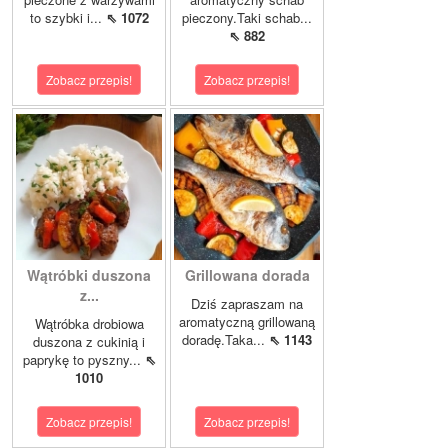
to szybki i...
⇖ 1072
pieczony.Taki schab...
⇖ 882
Zobacz przepis!
Zobacz przepis!
Wątróbki duszona
Grillowana dorada
z...
Dziś zapraszam na
aromatyczną grillowaną
Wątróbka drobiowa
doradę.Taka...
⇖ 1143
duszona z cukinią i
paprykę to pyszny...
⇖
1010
Zobacz przepis!
Zobacz przepis!