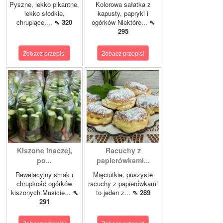
Pyszne, lekko pikantne,
Kolorowa sałatka z
lekko słodkie,
kapusty, papryki i
chrupiące,...
⇖ 320
ogórków Niektóre...
⇖
295
Zobacz przepis!
Zobacz przepis!
Kiszone inaczej,
Racuchy z
po...
papierówkami...
Rewelacyjny smak i
Mięciutkie, puszyste
chrupkość ogórków
racuchy z papierówkami
kiszonych.Musicie...
⇖
to jeden z...
⇖ 289
291