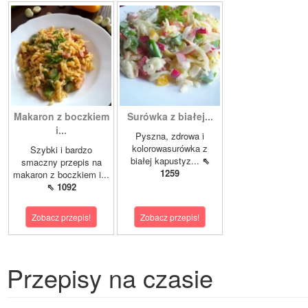
Makaron z boczkiem
Surówka z białej...
i...
Pyszna, zdrowa i
kolorowasurówka z
Szybki i bardzo
białej kapustyz...
⇖
smaczny przepis na
1259
makaron z boczkiem i...
⇖ 1092
Zobacz przepis!
Zobacz przepis!
Przepisy na czasie