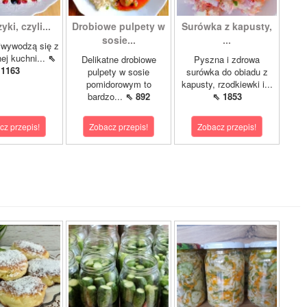
ki, czyli...
Drobiowe pulpety w
Surówka z kapusty,
sosie...
...
iwywodzą się z
nej kuchni...
⇖
Delikatne drobiowe
Pyszna i zdrowa
1163
pulpety w sosie
surówka do obiadu z
pomidorowym to
kapusty, rzodkiewki i...
bardzo...
⇖ 892
⇖ 1853
cz przepis!
Zobacz przepis!
Zobacz przepis!