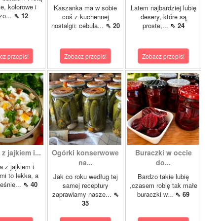
te, kolorowe i
Kaszanka ma w sobie
Latem najbardziej lubię
zo...
⇖ 12
coś z kuchennej
desery, które są
nostalgii: cebula...
⇖ 20
proste,...
⇖ 24
cz przepis!
Zobacz przepis!
Zobacz przepis!
z jajkiem i...
Ogórki konserwowe
Buraczki w occie
na...
do...
a z jajkiem i
mi to lekka, a
Jak co roku według tej
Bardzo takie lubię
eśnie...
⇖ 40
samej receptury
,czasem robię tak małe
zaprawiamy nasze...
⇖
buraczki w...
⇖ 69
35