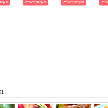
zepis!
Zobacz przepis!
Zobacz przepis!
Zoba
a