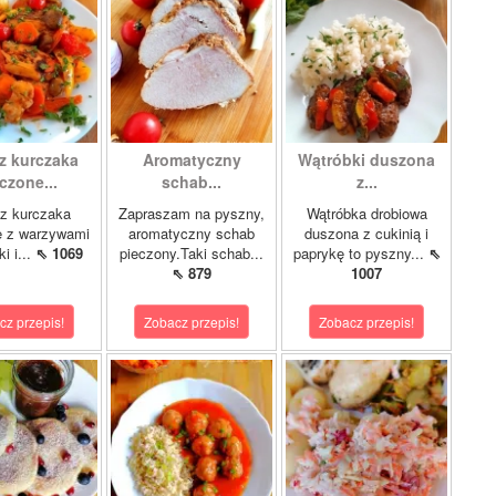
z kurczaka
Aromatyczny
Wątróbki duszona
czone...
schab...
z...
z kurczaka
Zapraszam na pyszny,
Wątróbka drobiowa
e z warzywami
aromatyczny schab
duszona z cukinią i
i i...
⇖ 1069
pieczony.Taki schab...
paprykę to pyszny...
⇖
⇖ 879
1007
cz przepis!
Zobacz przepis!
Zobacz przepis!