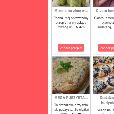
Mizeria na zimę w...
Ciasto Ism
Poznaj mój sprawdzony
Ciasto Ismen
przepis na chrupiącą
blachę z
mizerię w...
⇖ 476
śmietaną,.
Zobacz przepis!
Zobacz pr
MEGA PUSZYSTA...
Drożdżó
budynie
Ta drożdżówka wyszła
tak puszysta, że ciężko
Sezon na j
było...
⇖ 249