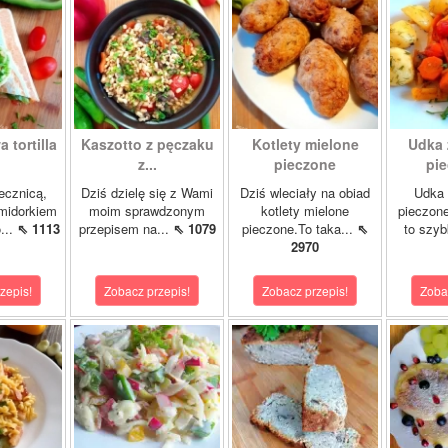
 tortilla
Kaszotto z pęczaku
Kotlety mielone
Udka 
z...
pieczone
pie
jecznicą,
Dziś dzielę się z Wami
Dziś wleciały na obiad
Udka 
midorkiem
moim sprawdzonym
kotlety mielone
pieczon
...
⇖ 1113
przepisem na...
⇖ 1079
pieczone.To taka...
⇖
to szybk
2970
zepis!
Zobacz przepis!
Zobacz przepis!
Zoba