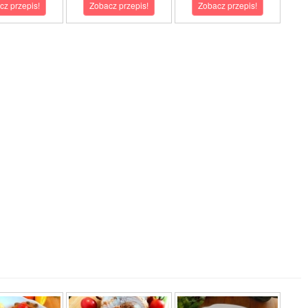
cz przepis!
Zobacz przepis!
Zobacz przepis!