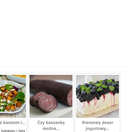
z batatem i...
Czy kaszankę
Kremowy deser
można...
jogurtowy...
 batatem i fetą