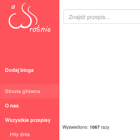
Dodaj bloga
Strona główna
O nas
Wszystkie przepisy
Wyświetlono:
1067
razy
Hity dnia