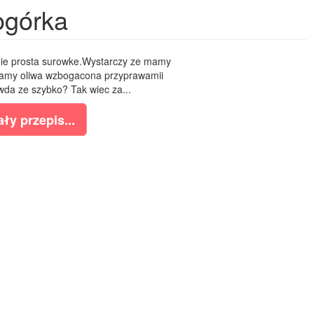
ogórka
nie prosta surowke.Wystarczy ze mamy
wamy oliwa wzbogacona przyprawamii
da ze szybko? Tak wiec za...
ły przepis...