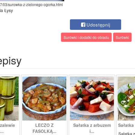
17/03/surowka-z-zielonego-ogorka.html
ia Łysy
Udostępnij
Surówki i dodatki do obiadu
Surówki
episy
zalewie
LECZO Z
Sałatka z arbuzem
Sałatka 
...
FASOLKĄ...
i...
Sałatka z