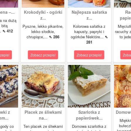
ena –...
Krokodylki - ogórki
Najlepsza sałatka
Ra
z...
z...
papie
a na dużą
 bitą
Pyszne, lekko pikantne,
Kolorowa sałatka z
Mięciut
..
⇖ 412
lekko słodkie,
kapusty, papryki i
racuchy 
chrupiące,...
⇖ 286
ogórków Niektóre...
⇖
to jede
281
zepis!
Zobacz przepis!
Zobacz przepis!
Zoba
wki z
Placek ze śliwkami
Szarlotka z
Domowe
m...
na...
papierówek...
Miękki
bułecz
agody co
Ten placek ze śliwkami
Domowa szarlotka z
kruszon