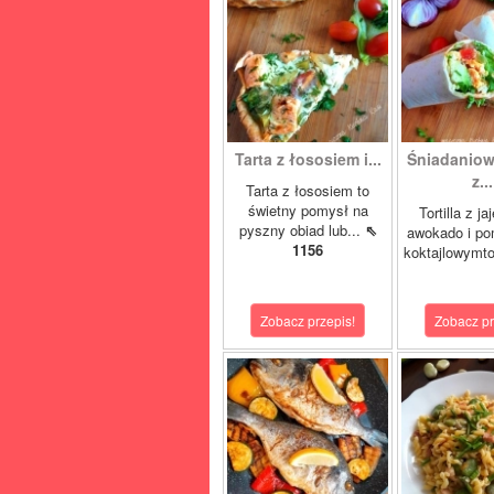
Tarta z łososiem i...
Śniadaniowa
z...
Tarta z łososiem to
świetny pomysł na
Tortilla z ja
pyszny obiad lub...
⇖
awokado i po
1156
koktajlowymto
Zobacz przepis!
Zobacz pr