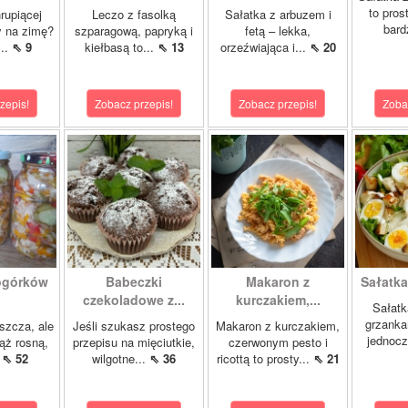
to pros
rupiącej
Leczo z fasolką
Sałatka z arbuzem i
bard
ry na zimę?
szparagową, papryką i
fetą – lekka,
...
⇖ 9
kiełbasą to...
⇖ 13
orzeźwiająca i...
⇖ 20
zepis!
Zobacz przepis!
Zobacz przepis!
Zoba
 ogórków
Babeczki
Makaron z
Sałatka 
czekoladowe z...
kurczakiem,...
Sałatk
grzanka
szcza, ale
Jeśli szukasz prostego
Makaron z kurczakiem,
jednocz
ąż rosną,
przepisu na mięciutkie,
czerwonym pesto i
.
⇖ 52
wilgotne...
⇖ 36
ricottą to prosty...
⇖ 21