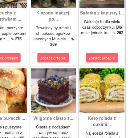
cuchy z
Kiszone inaczej,
Sałatka z kapusty i...
rówkami...
po...
Wakacje to dla wielu
czas odpoczynku. Dla
kie, puszyste
Rewelacyjny smak i
mnie jednak to...
⇖ 262
z papierówkami
chrupkość ogórków
n z...
⇖ 275
kiszonych.Musicie...
⇖
269
cz przepis!
Zobacz przepis!
Zobacz przepis!
 bułeczki...
Wilgotne ciasto z...
Keto rolada z
cukinii...
e i puszyste
Ciasta z dodatkiem
ki maślane z
warzyw są coraz
Najlepsza rolada z
ką to...
⇖ 100
popularniejsze, choć...