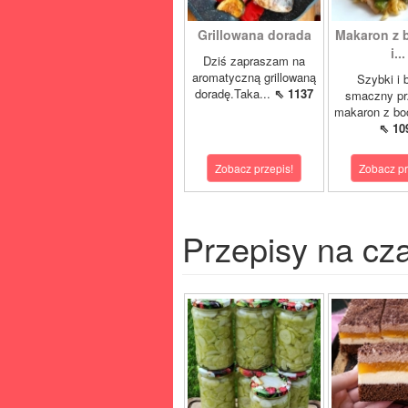
Grillowana dorada
Makaron z 
i...
Dziś zapraszam na
aromatyczną grillowaną
Szybki i 
doradę.Taka...
⇖ 1137
smaczny pr
makaron z boc
⇖ 10
Zobacz przepis!
Zobacz pr
Przepisy na cz