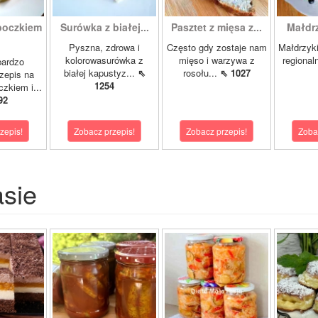
boczkiem
Surówka z białej...
Pasztet z mięsa z...
Małdrzy
Pyszna, zdrowa i
Często gdy zostaje nam
Małdrzyk
kolorowasurówka z
mięso i warzywa z
regional
bardzo
białej kapustyz...
⇖
rosołu...
⇖ 1027
zepis na
1254
zkiem i...
92
zepis!
Zobacz przepis!
Zobacz przepis!
Zoba
asie