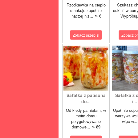
Rzodkiewka na ciepło
Szukasz ch
smakuje zupełnie
cukinii w cur
inaczej niż...
⇖ 6
Wypróbuj
Zobacz przepis!
Zobacz pr
Sałatka z patisona
Sałatka z
do...
i...
Od kiedy pamiętam, w
Upał nie odpu
moim domu
warzywa wci
przygotowywano
więc w..
domowe...
⇖ 89