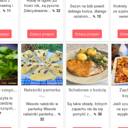
asto z
Robię te ogórki już
rawiną i
trzeci rok, są pyszne.
Sezon na bób powoli
Krokiety
..
⇖ 11
Zdecydowanie...
⇖ 32
dobiega końca, dlatego
ze szpin
ostatnim...
⇖ 10
sere
zepis!
Zobacz przepis!
Zobacz przepis!
Zoba
 czego...
Naleśniki panterka
Schabowe z kością
Zapi
–...
–...
ko
zylia to
bardziej
Wesołe naleśniki w
Są takie obiady, których
Jeśli sz
ycznych...
panterkę Wesołe
zapachu nie da się
na syc
7
naleśniki panterka...
⇖
pomylić z...
⇖ 38
wyjąt
32