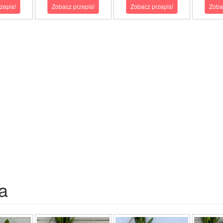
zepis!
Zobacz przepis!
Zobacz przepis!
Zoba
a