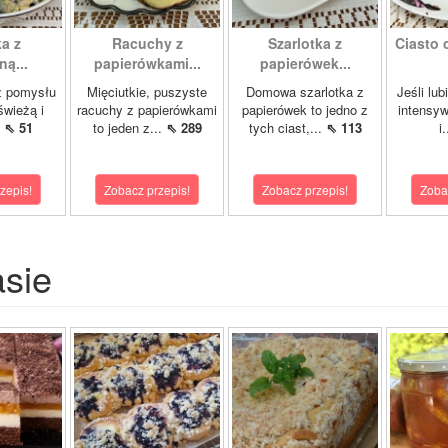
a z
Racuchy z
Szarlotka z
Ciasto 
ą...
papierówkami...
papierówek...
z pomysłu
Mięciutkie, puszyste
Domowa szarlotka z
Jeśli lu
świeżą i
racuchy z papierówkami
papierówek to jedno z
intensyw
.
⇖ 51
to jeden z...
⇖ 289
tych ciast,...
⇖ 113
i
zepis!
Zobacz przepis!
Zobacz przepis!
Zoba
asie