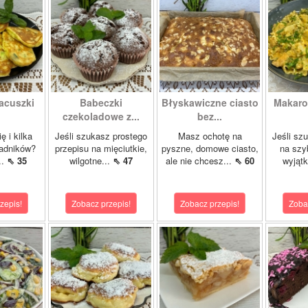
acuszki
Babeczki
Błyskawiczne ciasto
Makaron
czekoladowe z...
bez...
ę i kilka
Jeśli szukasz prostego
Masz ochotę na
Jeśli sz
ładników?
przepisu na mięciutkie,
pyszne, domowe ciasto,
na szy
..
⇖ 35
wilgotne...
⇖ 47
ale nie chcesz...
⇖ 60
wyjąt
zepis!
Zobacz przepis!
Zobacz przepis!
Zoba