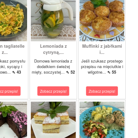
 tagliatelle
Lemoniada z
Muffinki z jabłkami
z...
cytryną,...
i...
ukasz pomysłu
Domowa lemoniada z
Jeśli szukasz prostego
bki, sycący i
dodatkiem świeżej
przepisu na mięciutkie i
kowo...
⇖ 43
mięty, soczystej...
⇖ 52
wilgotne...
⇖ 55
cz przepis!
Zobacz przepis!
Zobacz przepis!