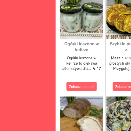
Ogórki kiszone w
Szybkie pl
kefirze
z...
Ogórki kiszone w
Masz cukini
kefirze to ciekawa
prostych sk
alternatywa dla...
⇖ 17
Przygotuj.
Zobacz przepis!
Zobacz pr