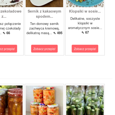
czekoladowe
Sernik z kakaowym
Klopsiki w sosie...
z...
spodem...
Delikatne, soczyste
klopsiki w
bisz połączenie
Ten domowy sernik
aromatycznym sosie...
nej czekolady
zachwyca kremową,
⇖ 67
...
⇖ 66
delikatną masą...
⇖ 495
cz przepis!
Zobacz przepis!
Zobacz przepis!