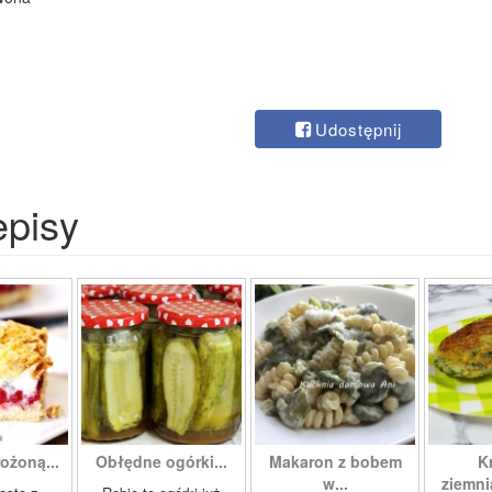
Udostępnij
episy
ożoną...
Obłędne ogórki...
Makaron z bobem
K
w...
ziemni