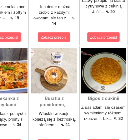
Łatwy przepis na ciasto
cytrynowe z cukinią
 ziemniaczane
Ten deser można
Jeśli...
⇖ 20
akiem i żółtym
zrobić z każdymi
m –...
⇖ 19
owocami ale ten z...
⇖
14
cz przepis!
Zobacz przepis!
Zobacz przepis!
ekanka z
Buratta z
Bigos z cukinii
pytkami
pomidorem,...
Z sąsiadami się czasem
wymieniamy różnymi
ukasz pomysłu
Włoskie wakacje
rzeczami, tak...
⇖ 32
ący, prosty i
kojarzą się z beztroską,
kowo...
⇖ 34
słońcem,...
⇖ 24