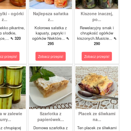
lki - ogórki
Najlepsza sałatka
Kiszone inaczej,
z...
z...
po...
ekko pikantne,
Kolorowa sałatka z
Rewelacyjny smak i
o słodkie,
kapusty, papryki i
chrupkość ogórków
ce,...
⇖ 320
ogórków Niektóre...
⇖
kiszonych.Musicie...
⇖
295
290
cz przepis!
Zobacz przepis!
Zobacz przepis!
a w zalewie
Szarlotka z
Placek ze śliwkami
urry...
papierówek...
na...
z chrupiącej
Domowa szarlotka z
Ten placek ze śliwkami