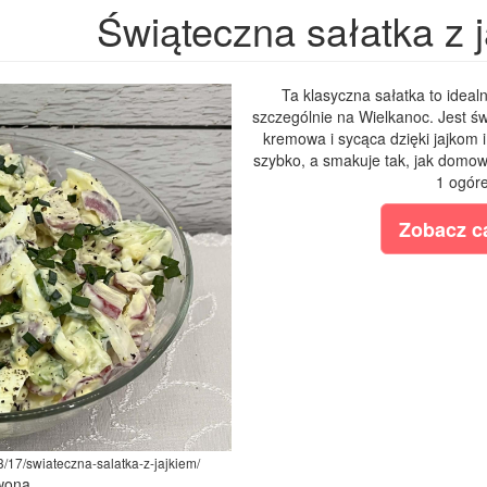
Świąteczna sałatka z 
Ta klasyczna sałatka to ideal
szczególnie na Wielkanoc. Jest ś
kremowa i sycąca dzięki jajkom i
szybko, a smakuje tak, jak domow
1 ogóre
Zobacz ca
3/17/swiateczna-salatka-z-jajkiem/
Iwona