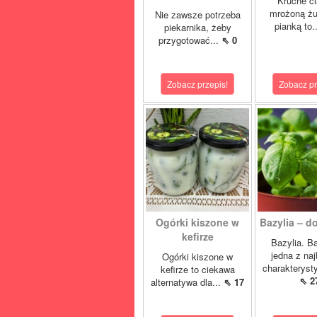
Kruche ci
mrożoną żu
Nie zawsze potrzeba
pianką to.
piekarnika, żeby
przygotować...
⇖ 0
Zobacz przepis!
Zobacz pr
Ogórki kiszone w
Bazylia – do
kefirze
Bazylia. Ba
jedna z naj
Ogórki kiszone w
charakteryst
kefirze to ciekawa
⇖ 2
alternatywa dla...
⇖ 17