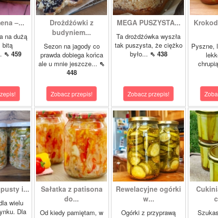
ena –...
Drożdżówki z
MEGA PUSZYSTA...
Krokody
budyniem...
a na dużą
Ta drożdżówka wyszła
 bitą
tak puszysta, że ciężko
Sezon na jagody co
Pyszne, l
..
⇖ 459
było...
⇖ 438
prawda dobiega końca
lekk
ale u mnie jeszcze...
⇖
chrupią
448
zepis!
Zobacz przepis!
Zobacz przepis!
Zoba
pusty i...
Sałatka z patisona
Rewelacyjne ogórki
Cukini
do...
w...
c
dla wielu
ynku. Dla
Od kiedy pamiętam, w
Ogórki z przyprawą
Szukas