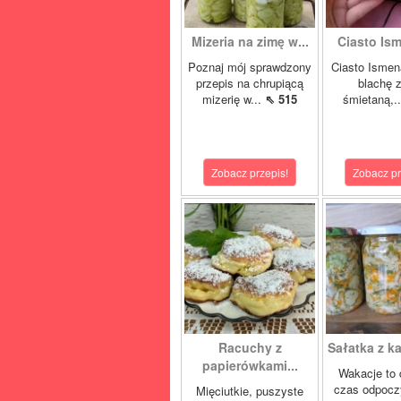
Mizeria na zimę w...
Ciasto Ism
Poznaj mój sprawdzony
Ciasto Ismen
przepis na chrupiącą
blachę z
mizerię w...
⇖ 515
śmietaną,.
Zobacz przepis!
Zobacz pr
Racuchy z
Sałatka z ka
papierówkami...
Wakacje to 
czas odpocz
Mięciutkie, puszyste