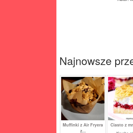
Najnowsze prz
Muffinki z Air Fryera
Ciasto z mr
z...