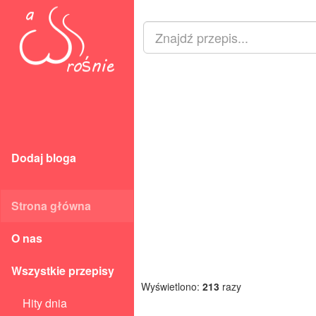
Dodaj bloga
Strona główna
O nas
Wszystkie przepisy
Wyświetlono:
213
razy
Hity dnia