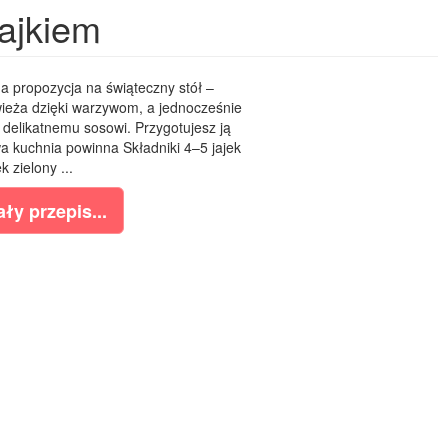
jajkiem
na propozycja na świąteczny stół –
wieża dzięki warzywom, a jednocześnie
 delikatnemu sosowi. Przygotujesz ją
a kuchnia powinna Składniki 4–5 jajek
k zielony ...
ły przepis...