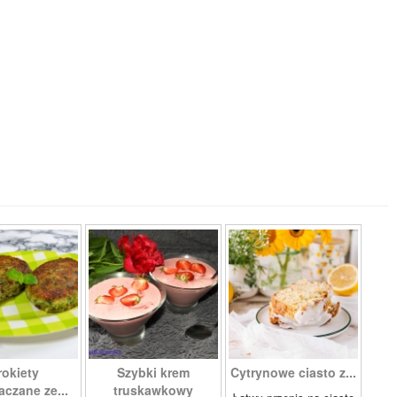
rokiety
Szybki krem
Cytrynowe ciasto z...
aczane ze...
truskawkowy