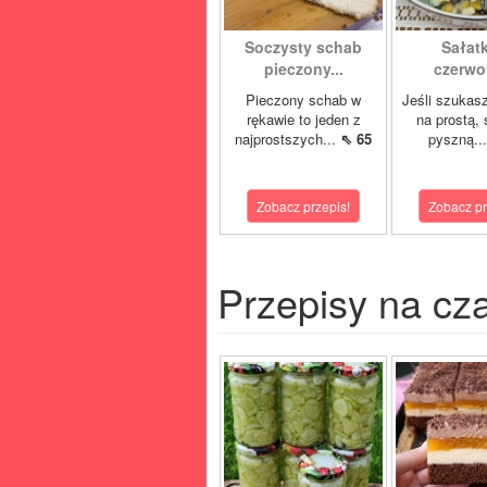
Soczysty schab
Sałatk
pieczony...
czerwon
Pieczony schab w
Jeśli szukas
rękawie to jeden z
na prostą, 
najprostszych...
⇖ 65
pyszną..
Zobacz przepis!
Zobacz pr
Przepisy na cz