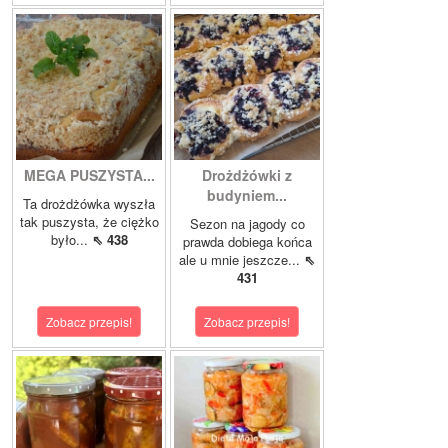
MEGA PUSZYSTA...
Drożdżówki z
budyniem...
Ta drożdżówka wyszła
tak puszysta, że ciężko
Sezon na jagody co
było...
⇖ 438
prawda dobiega końca
ale u mnie jeszcze...
⇖
431
Zobacz przepis!
Zobacz przepis!