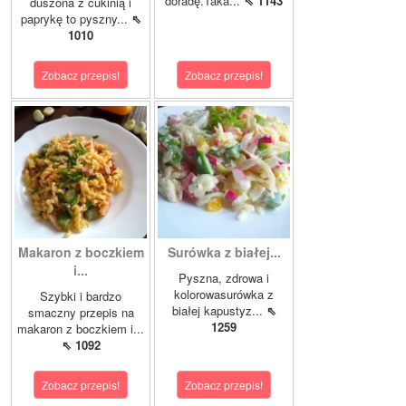
doradę.Taka...
⇖ 1143
duszona z cukinią i
paprykę to pyszny...
⇖
1010
Zobacz przepis!
Zobacz przepis!
Makaron z boczkiem
Surówka z białej...
i...
Pyszna, zdrowa i
kolorowasurówka z
Szybki i bardzo
białej kapustyz...
⇖
smaczny przepis na
1259
makaron z boczkiem i...
⇖ 1092
Zobacz przepis!
Zobacz przepis!