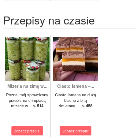
Przepisy na czasie
Mizeria na zimę w...
Ciasto Ismena –...
Poznaj mój sprawdzony
Ciasto Ismena na dużą
przepis na chrupiącą
blachę z bitą
mizerię w...
⇖ 514
śmietaną,...
⇖ 458
Zobacz przepis!
Zobacz przepis!