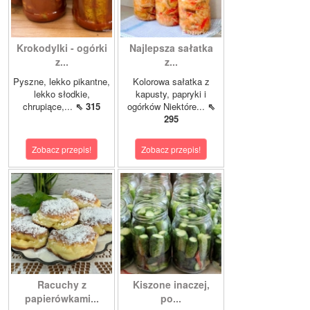
Krokodylki - ogórki
Najlepsza sałatka
z...
z...
Pyszne, lekko pikantne,
Kolorowa sałatka z
lekko słodkie,
kapusty, papryki i
chrupiące,...
⇖ 315
ogórków Niektóre...
⇖
295
Zobacz przepis!
Zobacz przepis!
Racuchy z
Kiszone inaczej,
papierówkami...
po...