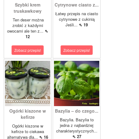
Szybki krem
Cytrynowe ciasto z...
truskawkowy
Łatwy przepis na ciasto
cytrynowe z cukinią
Ten deser można
Jeśli...
⇖ 19
zrobić z każdymi
owocami ale ten z...
⇖
12
Zobacz przepis!
Zobacz przepis!
Ogórki kiszone w
Bazylia – do czego...
kefirze
Bazylia. Bazylia to
jedna z najbardziej
Ogórki kiszone w
charakterystycznych...
kefirze to ciekawa
⇖ 27
alternatywa dla...
⇖ 16