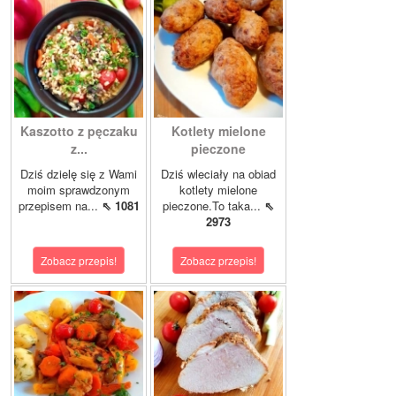
Kaszotto z pęczaku
Kotlety mielone
z...
pieczone
Dziś dzielę się z Wami
Dziś wleciały na obiad
moim sprawdzonym
kotlety mielone
przepisem na...
⇖ 1081
pieczone.To taka...
⇖
2973
Zobacz przepis!
Zobacz przepis!