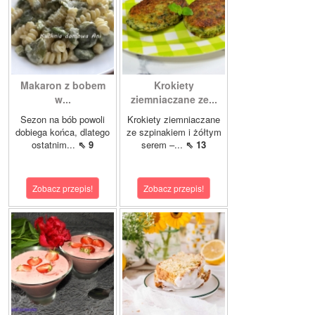
Makaron z bobem
Krokiety
w...
ziemniaczane ze...
Sezon na bób powoli
Krokiety ziemniaczane
dobiega końca, dlatego
ze szpinakiem i żółtym
ostatnim...
⇖ 9
serem –...
⇖ 13
Zobacz przepis!
Zobacz przepis!