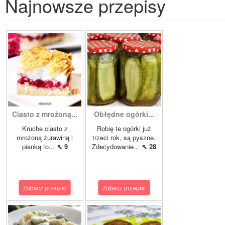
Najnowsze przepisy
Ciasto z mrożoną...
Obłędne ogórki...
Kruche ciasto z
Robię te ogórki już
mrożoną żurawiną i
trzeci rok, są pyszne.
pianką to...
⇖ 9
Zdecydowanie...
⇖ 28
Zobacz przepis!
Zobacz przepis!