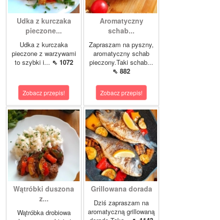
Udka z kurczaka
Aromatyczny
pieczone...
schab...
Udka z kurczaka
Zapraszam na pyszny,
pieczone z warzywami
aromatyczny schab
to szybki i...
⇖ 1072
pieczony.Taki schab...
⇖ 882
Zobacz przepis!
Zobacz przepis!
Wątróbki duszona
Grillowana dorada
z...
Dziś zapraszam na
aromatyczną grillowaną
Wątróbka drobiowa