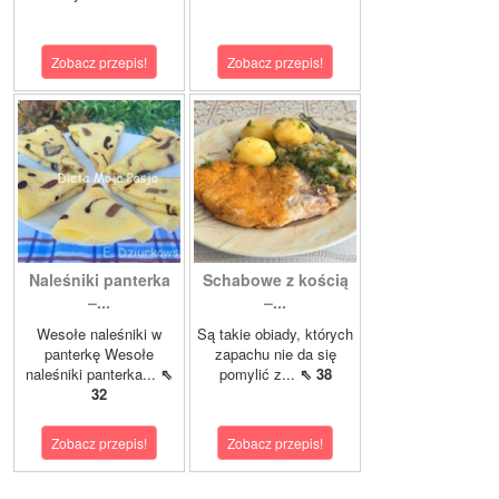
Zobacz przepis!
Zobacz przepis!
Naleśniki panterka
Schabowe z kością
–...
–...
Wesołe naleśniki w
Są takie obiady, których
panterkę Wesołe
zapachu nie da się
naleśniki panterka...
⇖
pomylić z...
⇖ 38
32
Zobacz przepis!
Zobacz przepis!