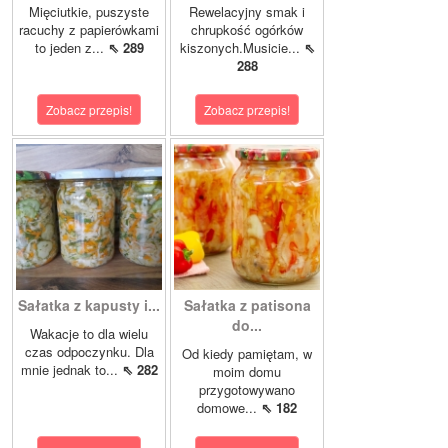
Mięciutkie, puszyste
Rewelacyjny smak i
racuchy z papierówkami
chrupkość ogórków
to jeden z...
⇖ 289
kiszonych.Musicie...
⇖
288
Zobacz przepis!
Zobacz przepis!
Sałatka z kapusty i...
Sałatka z patisona
do...
Wakacje to dla wielu
czas odpoczynku. Dla
Od kiedy pamiętam, w
mnie jednak to...
⇖ 282
moim domu
przygotowywano
domowe...
⇖ 182