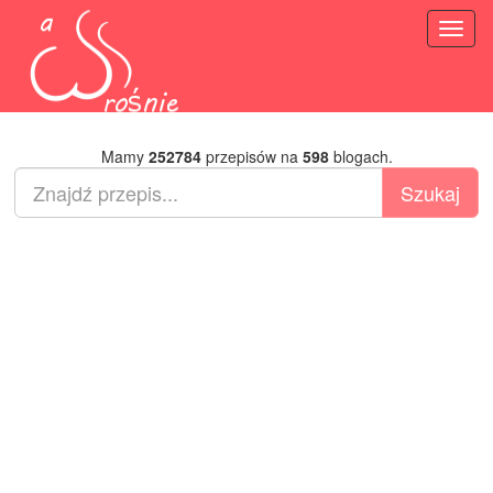
Toggl
naviga
Mamy
252784
przepisów na
598
blogach.