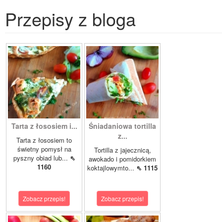
Przepisy z bloga
Tarta z łososiem i...
Śniadaniowa tortilla
z...
Tarta z łososiem to
świetny pomysł na
Tortilla z jajecznicą,
pyszny obiad lub...
⇖
awokado i pomidorkiem
1160
koktajlowymto...
⇖ 1115
Zobacz przepis!
Zobacz przepis!