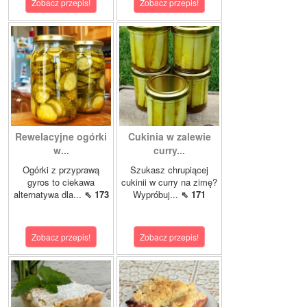
Zobacz przepis!
Zobacz przepis!
Rewelacyjne ogórki
Cukinia w zalewie
w...
curry...
Ogórki z przyprawą
Szukasz chrupiącej
gyros to ciekawa
cukinii w curry na zimę?
alternatywa dla...
⇖ 173
Wypróbuj...
⇖ 171
Zobacz przepis!
Zobacz przepis!