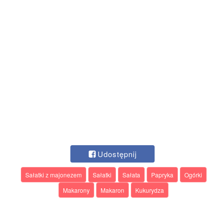
Udostępnij
Sałatki z majonezem
Sałatki
Sałata
Papryka
Ogórki
Makarony
Makaron
Kukurydza