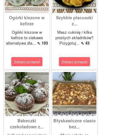
Ogórki kiszone w
Szybkie placuszki
kefirze
z...
Ogórki kiszone w
Masz cukinię i kilka
kefirze to ciekawa
prostych składników?
alternatywa dla...
⇖ 193
Przygotuj...
⇖ 43
Zobacz przepis!
Zobacz przepis!
Babeczki
Błyskawiczne ciasto
czekoladowe z...
bez...