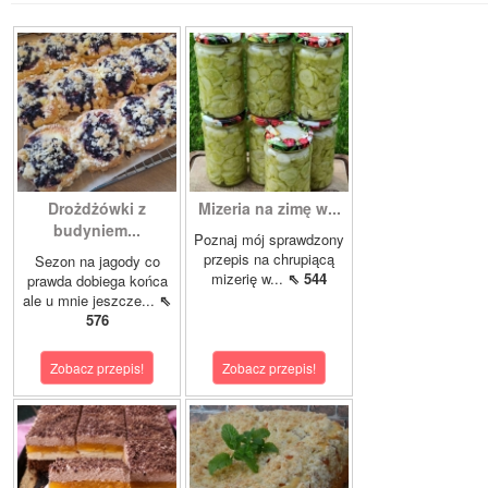
Drożdżówki z
Mizeria na zimę w...
budyniem...
Poznaj mój sprawdzony
przepis na chrupiącą
Sezon na jagody co
mizerię w...
⇖ 544
prawda dobiega końca
ale u mnie jeszcze...
⇖
576
Zobacz przepis!
Zobacz przepis!