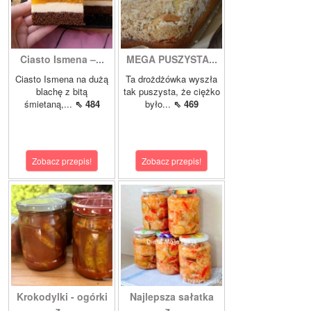
Ciasto Ismena –...
MEGA PUSZYSTA...
Ciasto Ismena na dużą
Ta drożdżówka wyszła
blachę z bitą
tak puszysta, że ciężko
śmietaną,...
⇖ 484
było...
⇖ 469
Zobacz przepis!
Zobacz przepis!
Krokodylki - ogórki
Najlepsza sałatka
z...
z...