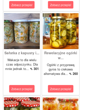
Zobacz przepis!
Zobacz przepis!
Sałatka z kapusty i...
Rewelacyjne ogórki
w...
Wakacje to dla wielu
czas odpoczynku. Dla
Ogórki z przyprawą
mnie jednak to...
⇖ 301
gyros to ciekawa
alternatywa dla...
⇖ 260
Zobacz przepis!
Zobacz przepis!