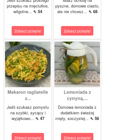
Jeśli szukasz prostego
Masz ochotę na
przepisu na mięciutkie,
pyszne, domowe ciasto,
wilgotne...
⇖ 54
ale nie chcesz...
⇖ 68
Zobacz przepis!
Zobacz przepis!
Makaron tagliatelle
Lemoniada z
z...
cytryną,...
Jeśli szukasz pomysłu
Domowa lemoniada z
na szybki, sycący i
dodatkiem świeżej
wyjątkowo...
⇖ 47
mięty, soczystej...
⇖ 56
Zobacz przepis!
Zobacz przepis!