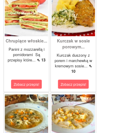
Chrupiące włoskie...
Kurczak w sosie
porowym...
Panini z mozzarellą i
pomidorami Są
Kurczak duszony z
przepisy które...
⇖ 13
porem i marchewką w
kremowym sosie...
⇖
10
Zobacz przepis!
Zobacz przepis!