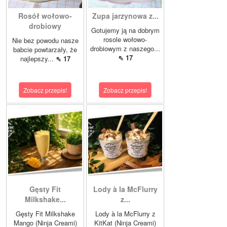
Rosół wołowo-
Zupa jarzynowa z...
drobiowy
Gotujemy ją na dobrym
rosole wołowo-
Nie bez powodu nasze
drobiowym z naszego...
babcie powtarzały, że
⇖ 17
najlepszy...
⇖ 17
Zobacz przepis!
Zobacz przepis!
Gęsty Fit
Lody à la McFlurry
Milkshake...
z...
Gęsty Fit Milkshake
Lody à la McFlurry z
Mango (Ninja Creami)
KitKat (Ninja Creami)