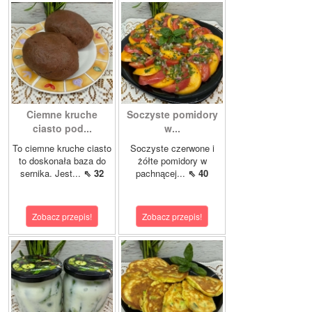
Ciemne kruche
Soczyste pomidory
ciasto pod...
w...
To ciemne kruche ciasto
Soczyste czerwone i
to doskonała baza do
żółte pomidory w
sernika. Jest...
⇖ 32
pachnącej...
⇖ 40
Zobacz przepis!
Zobacz przepis!