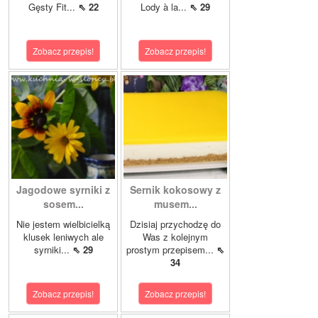
Gęsty Fit...
⇖ 22
Lody à la...
⇖ 29
Zobacz przepis!
Zobacz przepis!
Jagodowe syrniki z
Sernik kokosowy z
sosem...
musem...
Nie jestem wielbicielką
Dzisiaj przychodzę do
klusek leniwych ale
Was z kolejnym
syrniki...
⇖ 29
prostym przepisem...
⇖
34
Zobacz przepis!
Zobacz przepis!