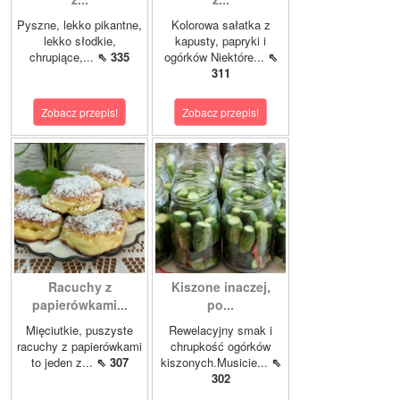
Pyszne, lekko pikantne,
Kolorowa sałatka z
lekko słodkie,
kapusty, papryki i
chrupiące,...
⇖ 335
ogórków Niektóre...
⇖
311
Zobacz przepis!
Zobacz przepis!
Racuchy z
Kiszone inaczej,
papierówkami...
po...
Mięciutkie, puszyste
Rewelacyjny smak i
racuchy z papierówkami
chrupkość ogórków
to jeden z...
⇖ 307
kiszonych.Musicie...
⇖
302