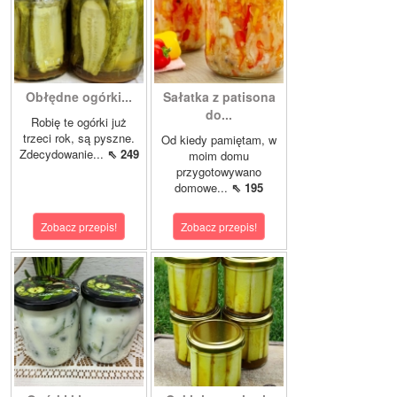
Obłędne ogórki...
Sałatka z patisona
do...
Robię te ogórki już
trzeci rok, są pyszne.
Od kiedy pamiętam, w
Zdecydowanie...
⇖ 249
moim domu
przygotowywano
domowe...
⇖ 195
Zobacz przepis!
Zobacz przepis!