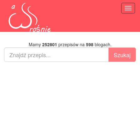
Toggl
naviga
Mamy
252801
przepisów na
598
blogach.