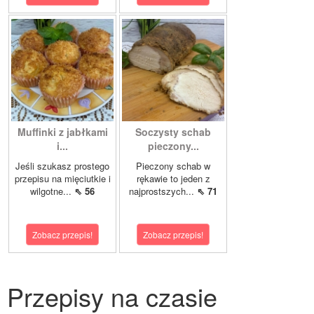
Muffinki z jabłkami
Soczysty schab
i...
pieczony...
Jeśli szukasz prostego
Pieczony schab w
przepisu na mięciutkie i
rękawie to jeden z
wilgotne...
⇖ 56
najprostszych...
⇖ 71
Zobacz przepis!
Zobacz przepis!
Przepisy na czasie