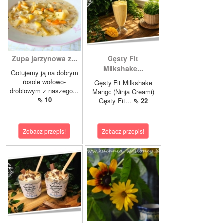
Zupa jarzynowa z...
Gęsty Fit
Milkshake...
Gotujemy ją na dobrym
rosole wołowo-
Gęsty Fit Milkshake
drobiowym z naszego...
Mango (Ninja Creami)
⇖ 10
Gęsty Fit...
⇖ 22
Zobacz przepis!
Zobacz przepis!