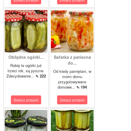
Obłędne ogórki...
Sałatka z patisona
do...
Robię te ogórki już
trzeci rok, są pyszne.
Od kiedy pamiętam, w
Zdecydowanie...
⇖ 222
moim domu
przygotowywano
domowe...
⇖ 194
Zobacz przepis!
Zobacz przepis!