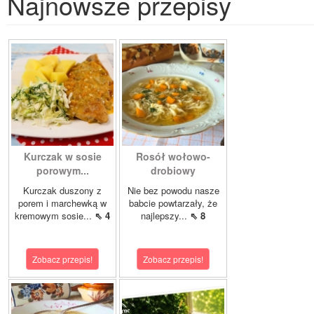
Najnowsze przepisy
Kurczak w sosie
Rosół wołowo-
porowym...
drobiowy
Kurczak duszony z
Nie bez powodu nasze
porem i marchewką w
babcie powtarzały, że
kremowym sosie...
⇖ 4
najlepszy...
⇖ 8
Zobacz przepis!
Zobacz przepis!