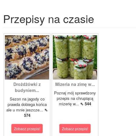
Przepisy na czasie
Drożdżówki z
Mizeria na zimę w...
budyniem...
Poznaj mój sprawdzony
przepis na chrupiącą
Sezon na jagody co
mizerię w...
⇖ 544
prawda dobiega końca
ale u mnie jeszcze...
⇖
574
Zobacz przepis!
Zobacz przepis!