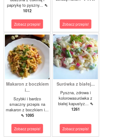
paprykę to pyszny...
⇖
1012
Zobacz przepis!
Zobacz przepis!
Makaron z boczkiem
Surówka z białej...
i...
Pyszna, zdrowa i
kolorowasurówka z
Szybki i bardzo
białej kapustyz...
⇖
smaczny przepis na
1261
makaron z boczkiem i...
⇖ 1095
Zobacz przepis!
Zobacz przepis!