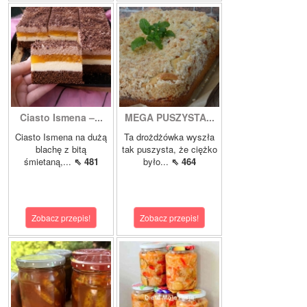
Ciasto Ismena –...
MEGA PUSZYSTA...
Ciasto Ismena na dużą
Ta drożdżówka wyszła
blachę z bitą
tak puszysta, że ciężko
śmietaną,...
⇖ 481
było...
⇖ 464
Zobacz przepis!
Zobacz przepis!