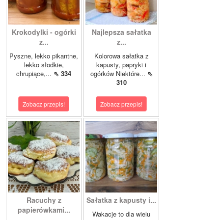
Krokodylki - ogórki
Najlepsza sałatka
z...
z...
Pyszne, lekko pikantne,
Kolorowa sałatka z
lekko słodkie,
kapusty, papryki i
chrupiące,...
⇖ 334
ogórków Niektóre...
⇖
310
Zobacz przepis!
Zobacz przepis!
Racuchy z
Sałatka z kapusty i...
papierówkami...
Wakacje to dla wielu