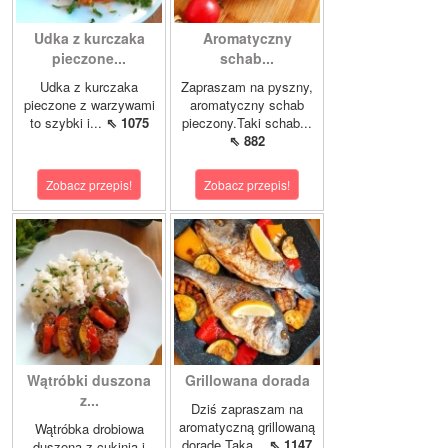
Udka z kurczaka
Aromatyczny
pieczone...
schab...
Udka z kurczaka
Zapraszam na pyszny,
pieczone z warzywami
aromatyczny schab
to szybki i...
⇖ 1075
pieczony.Taki schab...
⇖ 882
Zobacz przepis!
Zobacz przepis!
Wątróbki duszona
Grillowana dorada
z...
Dziś zapraszam na
aromatyczną grillowaną
Wątróbka drobiowa
doradę.Taka...
⇖ 1147
duszona z cukinią i