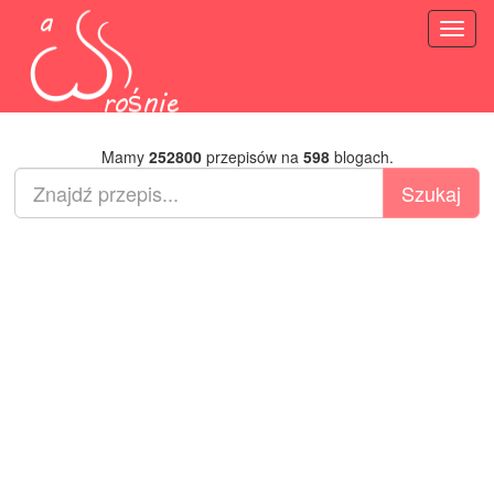
Toggl
naviga
Mamy
252800
przepisów na
598
blogach.