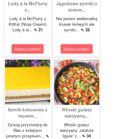
Lody à la McFlurry
Jagodowe syrniki z
z...
sosem...
Lody à la McFlurry z
Nie jestem wielbicielką
KitKat (Ninja Creami)
klusek leniwych ale
Lody à la...
⇖ 21
syrniki...
⇖ 28
Zobacz przepis!
Zobacz przepis!
Sernik kokosowy z
Włoski gulasz
musem...
warzywny...
Dzisiaj przychodzę do
Włoski gulasz
Was z kolejnym
warzywny „ratatuia
prostym przepisem...
⇖
ligure” z...
⇖ 34