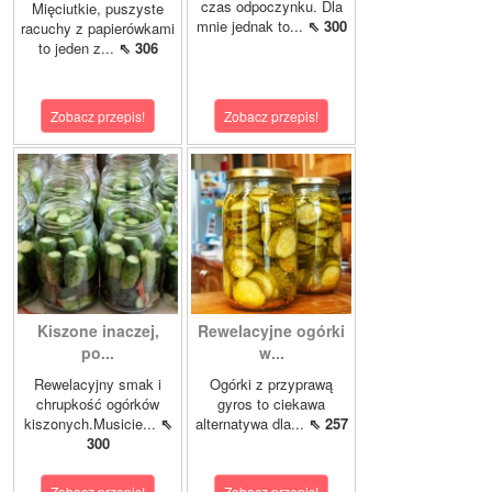
czas odpoczynku. Dla
Mięciutkie, puszyste
mnie jednak to...
⇖ 300
racuchy z papierówkami
to jeden z...
⇖ 306
Zobacz przepis!
Zobacz przepis!
Kiszone inaczej,
Rewelacyjne ogórki
po...
w...
Rewelacyjny smak i
Ogórki z przyprawą
chrupkość ogórków
gyros to ciekawa
kiszonych.Musicie...
⇖
alternatywa dla...
⇖ 257
300
Zobacz przepis!
Zobacz przepis!