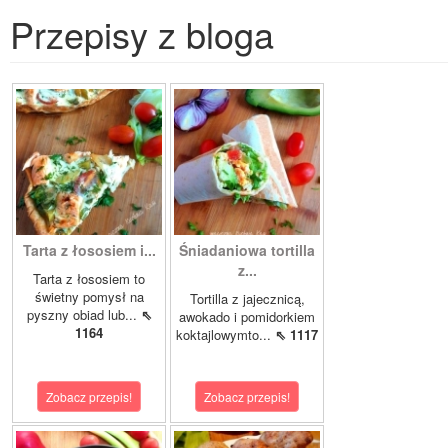
Przepisy z bloga
Tarta z łososiem i...
Śniadaniowa tortilla
z...
Tarta z łososiem to
świetny pomysł na
Tortilla z jajecznicą,
pyszny obiad lub...
⇖
awokado i pomidorkiem
1164
koktajlowymto...
⇖ 1117
Zobacz przepis!
Zobacz przepis!