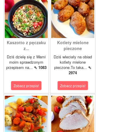
Kaszotto z pęczaku
Kotlety mielone
z...
pieczone
Dziś dzielę się z Wami
Dziś wleciały na obiad
moim sprawdzonym
kotlety mielone
przepisem na...
⇖ 1083
pieczone.To taka...
⇖
2974
Zobacz przepis!
Zobacz przepis!