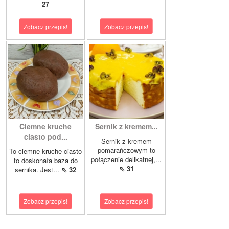
27
Zobacz przepis!
Zobacz przepis!
Ciemne kruche
Sernik z kremem...
ciasto pod...
Sernik z kremem
pomarańczowym to
To ciemne kruche ciasto
połączenie delikatnej,...
to doskonała baza do
⇖ 31
sernika. Jest...
⇖ 32
Zobacz przepis!
Zobacz przepis!