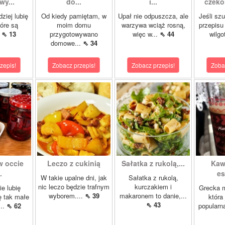
wy...
do...
i...
czeko
ziej lubię
Od kiedy pamiętam, w
Upał nie odpuszcza, ale
Jeśli sz
tóre są
moim domu
warzywa wciąż rosną,
przepisu
.
⇖ 13
przygotowywano
więc w...
⇖ 44
wilgo
domowe...
⇖ 34
zepis!
Zobacz przepis!
Zobacz przepis!
Zoba
w occie
Leczo z cukinią
Sałatka z rukolą,...
Kaw
.
es
W takie upalne dni, jak
Sałatka z rukolą,
nic leczo będzie trafnym
kurczakiem i
ie lubię
Grecka 
wyborem....
⇖ 39
makaronem to danie,...
ę tak małe
która
⇖ 43
...
⇖ 62
popularn