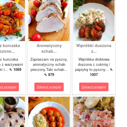
z kurczaka
Aromatyczny
Wątróbki duszona
czone...
schab...
z...
z kurczaka
Zapraszam na pyszny,
Wątróbka drobiowa
e z warzywami
aromatyczny schab
duszona z cukinią i
i i...
⇖ 1069
pieczony.Taki schab...
paprykę to pyszny...
⇖
⇖ 879
1007
cz przepis!
Zobacz przepis!
Zobacz przepis!