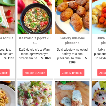
 tortilla
Kaszotto z pęczaku
Kotlety mielone
Udka 
z...
pieczone
pie
jecznicą,
Dziś dzielę się z Wami
Dziś wleciały na obiad
Udka 
midorkiem
moim sprawdzonym
kotlety mielone
pieczon
...
⇖ 1113
przepisem na...
⇖ 1079
pieczone.To taka...
⇖
to szybk
2969
zepis!
Zobacz przepis!
Zobacz przepis!
Zoba