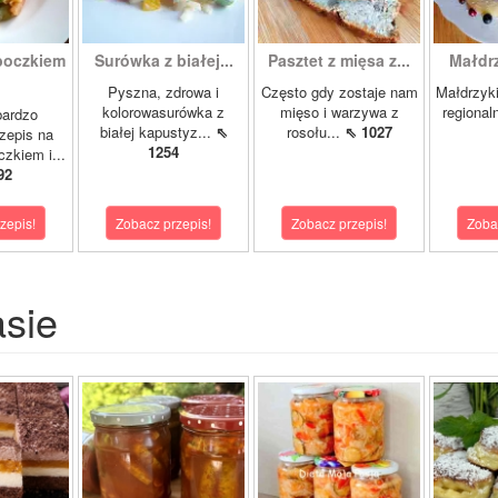
boczkiem
Surówka z białej...
Pasztet z mięsa z...
Małdrzy
Pyszna, zdrowa i
Często gdy zostaje nam
Małdrzyk
kolorowasurówka z
mięso i warzywa z
regional
bardzo
białej kapustyz...
⇖
rosołu...
⇖ 1027
zepis na
1254
zkiem i...
92
zepis!
Zobacz przepis!
Zobacz przepis!
Zoba
asie