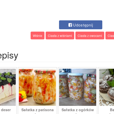
Udostępnij
Wiśnie
Ciasta z wiśniami
Ciasta z owocami
Cias
episy
 deser
Sałatka z patisona
Sałatka z ogórków
Ba