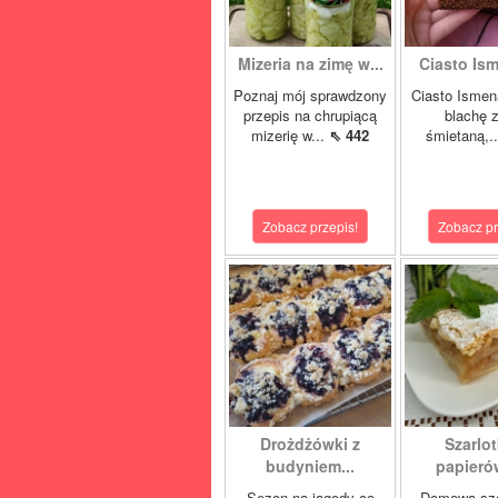
Mizeria na zimę w...
Ciasto Ism
Poznaj mój sprawdzony
Ciasto Ismen
przepis na chrupiącą
blachę z
mizerię w...
⇖ 442
śmietaną,.
Zobacz przepis!
Zobacz pr
Drożdżówki z
Szarlot
budyniem...
papierów
Sezon na jagody co
Domowa sza