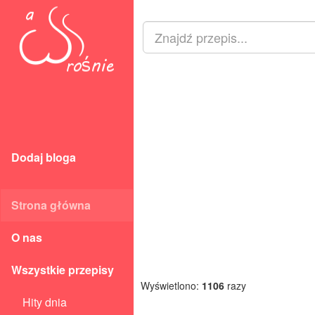
Dodaj bloga
Strona główna
O nas
Wszystkie przepisy
Wyświetlono:
1106
razy
Hity dnia