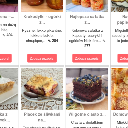
ena –...
Krokodylki - ogórki
Najlepsza sałatka
Ra
z...
z...
papie
a na dużą
 bitą
Pyszne, lekko pikantne,
Kolorowa sałatka z
Mięciut
..
⇖ 404
lekko słodkie,
kapusty, papryki i
racuchy 
chrupiące,...
⇖ 284
ogórków Niektóre...
⇖
to jede
277
zepis!
Zobacz przepis!
Zobacz przepis!
Zoba
ka z
Placek ze śliwkami
Wilgotne ciasto z...
Domowe
ek...
na...
Ciasta z dodatkiem
Miękki
warzyw są coraz
bułecz
rlotka z
Ten placek ze śliwkami