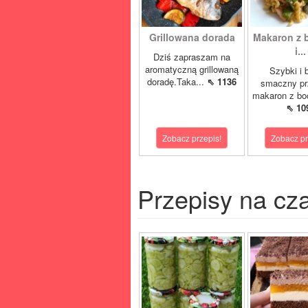
Grillowana dorada
Makaron z 
i...
Dziś zapraszam na
aromatyczną grillowaną
Szybki i 
doradę.Taka...
⇖ 1136
smaczny pr
makaron z boc
⇖ 10
Zobacz przepis!
Zobacz pr
Przepisy na cz