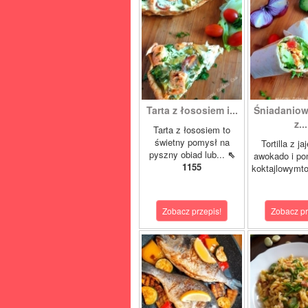
Tarta z łososiem i...
Śniadaniowa
z...
Tarta z łososiem to
świetny pomysł na
Tortilla z ja
pyszny obiad lub...
⇖
awokado i po
1155
koktajlowymto
Zobacz przepis!
Zobacz pr