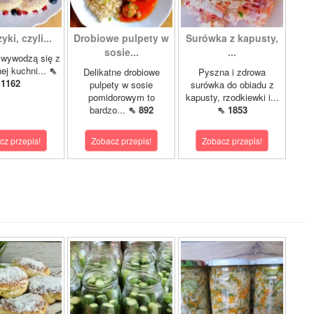
ki, czyli...
Drobiowe pulpety w
Surówka z kapusty,
sosie...
...
iwywodzą się z
nej kuchni...
⇖
Delikatne drobiowe
Pyszna i zdrowa
1162
pulpety w sosie
surówka do obiadu z
pomidorowym to
kapusty, rzodkiewki i...
bardzo...
⇖ 892
⇖ 1853
cz przepis!
Zobacz przepis!
Zobacz przepis!