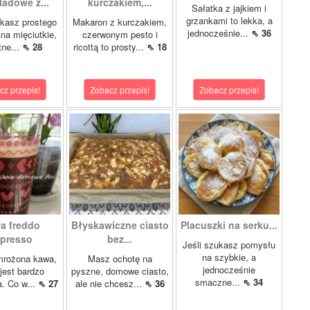
ladowe z...
kurczakiem,...
Sałatka z jajkiem i
grzankami to lekka, a
ukasz prostego
Makaron z kurczakiem,
jednocześnie...
⇖ 36
 na mięciutkie,
czerwonym pesto i
tne...
⇖ 28
ricottą to prosty...
⇖ 18
cz przepis!
Zobacz przepis!
Zobacz przepis!
a freddo
Błyskawiczne ciasto
Placuszki na serku...
presso
bez...
Jeśli szukasz pomysłu
na szybkie, a
mrożona kawa,
Masz ochotę na
jednocześnie
 jest bardzo
pyszne, domowe ciasto,
smaczne...
⇖ 34
a. Co w...
⇖ 27
ale nie chcesz...
⇖ 36