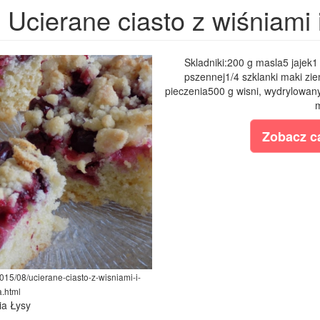
Ucierane ciasto z wiśniami
Skladniki:200 g masla5 jajek1
pszennej1/4 szklanki maki zie
pieczenia500 g wisni, wydrylowan
m
Zobacz ca
015/08/ucierane-ciasto-z-wisniami-i-
.html
ia Łysy