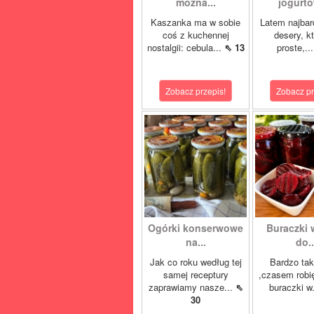
można...
jogurto
Kaszanka ma w sobie
Latem najbard
coś z kuchennej
desery, k
nostalgii: cebula...
⇖ 13
proste,..
Zobacz przepis!
Zobacz pr
Ogórki konserwowe
Buraczki 
na...
do..
Jak co roku według tej
Bardzo tak
samej receptury
,czasem robi
zaprawiamy nasze...
⇖
buraczki w
30