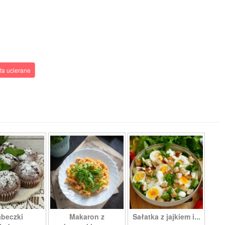
ta ucierane
beczki
Makaron z
Sałatka z jajkiem i...