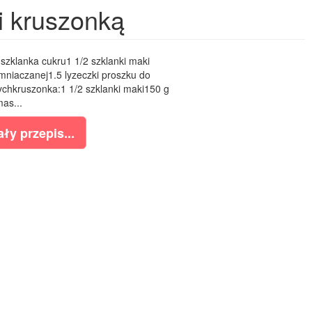
 i kruszonką
 szklanka cukru1 1/2 szklanki maki
mniaczanej1.5 lyzeczki proszku do
ychkruszonka:1 1/2 szklanki maki150 g
as...
ły przepis...