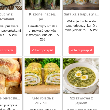
cuchy z
Kiszone inaczej,
Sałatka z kapusty i...
rówkami...
po...
Wakacje to dla wielu
czas odpoczynku. Dla
kie, puszyste
Rewelacyjny smak i
mnie jednak to...
⇖ 258
z papierówkami
chrupkość ogórków
n z...
⇖ 269
kiszonych.Musicie...
⇖
265
cz przepis!
Zobacz przepis!
Zobacz przepis!
 bułeczki...
Keto rolada z
Szczawiowa z
cukinii...
jajkiem
e i puszyste
ki maślane z
Najlepsza rolada z
Szczawiowa z jajkiem