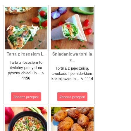
Tarta z łososiem i...
Śniadaniowa tortilla
z...
Tarta z łososiem to
świetny pomysł na
Tortilla z jajecznicą,
pyszny obiad lub...
⇖
awokado i pomidorkiem
1156
koktajlowymto...
⇖ 1114
Zobacz przepis!
Zobacz przepis!