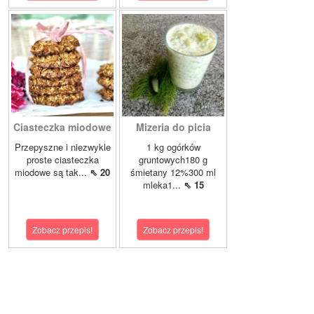
Ciasteczka miodowe
Mizeria do picia
Przepyszne i niezwykle
1 kg ogórków
proste ciasteczka
gruntowych180 g
miodowe są tak...
⇖ 20
śmietany 12%300 ml
mleka1...
⇖ 15
Zobacz przepis!
Zobacz przepis!