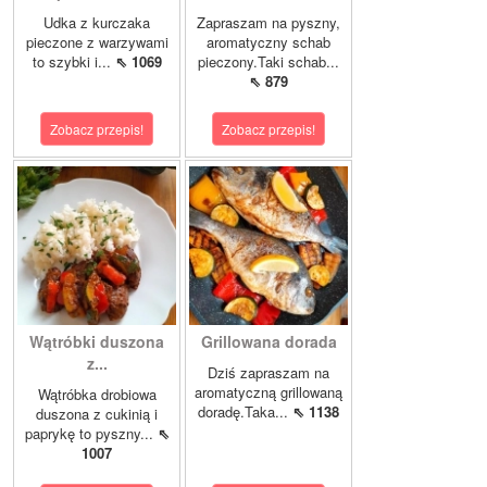
Udka z kurczaka
Zapraszam na pyszny,
pieczone z warzywami
aromatyczny schab
to szybki i...
⇖ 1069
pieczony.Taki schab...
⇖ 879
Zobacz przepis!
Zobacz przepis!
Wątróbki duszona
Grillowana dorada
z...
Dziś zapraszam na
aromatyczną grillowaną
Wątróbka drobiowa
doradę.Taka...
⇖ 1138
duszona z cukinią i
paprykę to pyszny...
⇖
1007