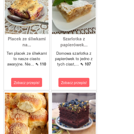
Placek ze śliwkami
Szarlotka z
na...
papierówek...
Ten placek ze śliwkami
Domowa szarlotka z
to nasze ciasto
papierówek to jedno z
awaryjne. Nie...
⇖ 110
tych ciast,...
⇖ 107
Zobacz przepis!
Zobacz przepis!