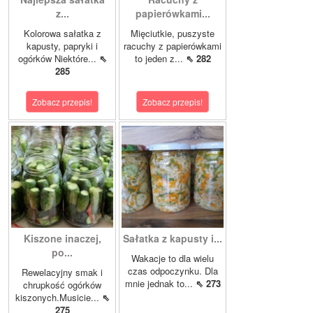
z...
papierówkami...
Kolorowa sałatka z
Mięciutkie, puszyste
kapusty, papryki i
racuchy z papierówkami
ogórków Niektóre...
⇖
to jeden z...
⇖ 282
285
Zobacz przepis!
Zobacz przepis!
Kiszone inaczej,
Sałatka z kapusty i...
po...
Wakacje to dla wielu
czas odpoczynku. Dla
Rewelacyjny smak i
mnie jednak to...
⇖ 273
chrupkość ogórków
kiszonych.Musicie...
⇖
275