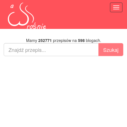
Toggl
naviga
Mamy
252771
przepisów na
598
blogach.