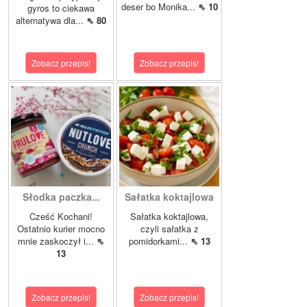
deser bo Monika...
⇖ 10
gyros to ciekawa
alternatywa dla...
⇖ 80
Zobacz przepis!
Zobacz przepis!
Słodka paczka...
Sałatka koktajlowa
Cześć Kochani!
Sałatka koktajlowa,
Ostatnio kurier mocno
czyli sałatka z
mnie zaskoczył i...
⇖
pomidorkami...
⇖ 13
13
Zobacz przepis!
Zobacz przepis!