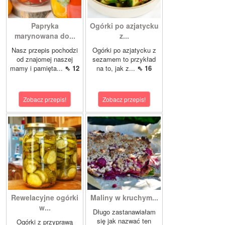
Papryka
Ogórki po azjatycku
marynowana do...
z...
Nasz przepis pochodzi
Ogórki po azjatycku z
od znajomej naszej
sezamem to przykład
mamy i pamięta...
⇖ 12
na to, jak z...
⇖ 16
Zobacz przepis!
Zobacz przepis!
Rewelacyjne ogórki
Maliny w kruchym...
w...
Długo zastanawiałam
się jak nazwać ten
Ogórki z przyprawą