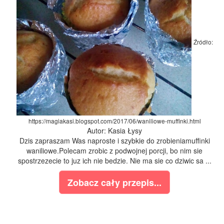
Źródło:
https://magiakasi.blogspot.com/2017/06/waniliowe-muffinki.html
Autor: Kasia Łysy
Dzis zapraszam Was naproste i szybkie do zrobieniamuffinki
waniliowe.Polecam zrobic z podwojnej porcji, bo nim sie
spostrzezecie to juz ich nie bedzie. Nie ma sie co dziwic sa ...
Zobacz cały przepis...