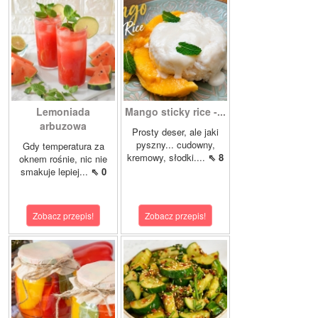
Lemoniada
Mango sticky rice -...
arbuzowa
Prosty deser, ale jaki
pyszny... cudowny,
Gdy temperatura za
kremowy, słodki....
⇖ 8
oknem rośnie, nic nie
smakuje lepiej...
⇖ 0
Zobacz przepis!
Zobacz przepis!