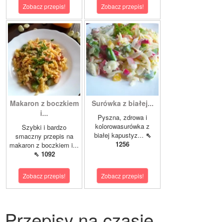
Zobacz przepis!
Zobacz przepis!
Makaron z boczkiem
Surówka z białej...
i...
Pyszna, zdrowa i
kolorowasurówka z
Szybki i bardzo
białej kapustyz...
⇖
smaczny przepis na
1256
makaron z boczkiem i...
⇖ 1092
Zobacz przepis!
Zobacz przepis!
Przepisy na czasie