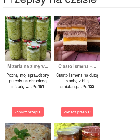
Mizeria na zimę w...
Ciasto Ismena –...
Poznaj mój sprawdzony
Ciasto Ismena na dużą
przepis na chrupiącą
blachę z bitą
mizerię w...
⇖ 491
śmietaną,...
⇖ 433
Zobacz przepis!
Zobacz przepis!