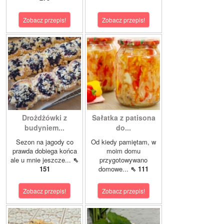
Zobacz przepis!
Zobacz przepis!
Drożdżówki z
Sałatka z patisona
budyniem...
do...
Sezon na jagody co
Od kiedy pamiętam, w
prawda dobiega końca
moim domu
ale u mnie jeszcze...
⇖
przygotowywano
151
domowe...
⇖ 111
Zobacz przepis!
Zobacz przepis!