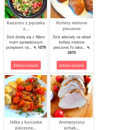
Kaszotto z pęczaku
Kotlety mielone
z...
pieczone
Dziś dzielę się z Wami
Dziś wleciały na obiad
moim sprawdzonym
kotlety mielone
przepisem na...
⇖ 1079
pieczone.To taka...
⇖
2970
Zobacz przepis!
Zobacz przepis!
Udka z kurczaka
Aromatyczny
pieczone...
schab...