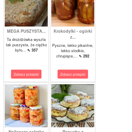
MEGA PUSZYSTA...
Krokodylki - ogórki
z...
Ta drożdżówka wyszła
tak puszysta, że ciężko
Pyszne, lekko pikantne,
było...
⇖ 357
lekko słodkie,
chrupiące,...
⇖ 292
Zobacz przepis!
Zobacz przepis!
Najlepsza sałatka
Racuchy z