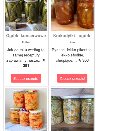
Ogórki konserwowe
Krokodylki - ogórki
na...
z...
Jak co roku według tej
Pyszne, lekko pikantne,
samej receptury
lekko słodkie,
zaprawiamy nasze...
⇖
chrupiące,...
⇖ 350
391
Zobacz przepis!
Zobacz przepis!