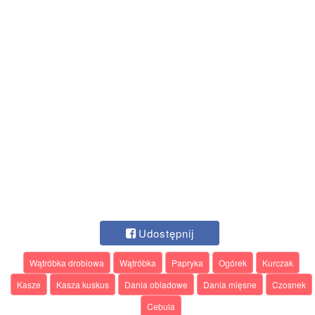
Udostępnij
Wątróbka drobiowa
Wątróbka
Papryka
Ogórek
Kurczak
Kasze
Kasza kuskus
Dania obiadowe
Dania mięsne
Czosnek
Cebula