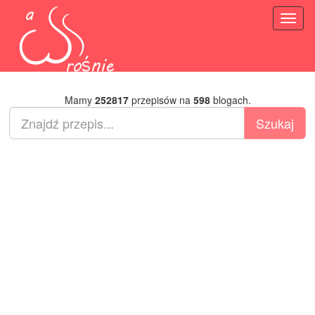
Toggl
naviga
Mamy
252817
przepisów na
598
blogach.