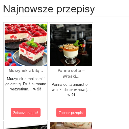
Najnowsze przepisy
Murzynek z bitą...
Panna cotta –
włoski...
Murzynek z malinami i
galaretką Dziś skromne
Panna cotta amaretto –
wszystkim...
⇖ 23
włoski deser w nowej...
⇖ 21
Zobacz przepis!
Zobacz przepis!