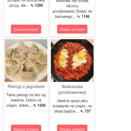
Muffinek nie trzeba
pizzę, ale...
⇖ 1295
nikomu
przedstawiać.Dodać do
bazowego...
⇖ 1146
Zobacz przepis!
Zobacz przepis!
Pierogi z jagodami
Szakszuka
(podstawowa)
Takie pierogi na lato są
świetne. Dobre na
Idealna opcja jako
ciepło, dobre...
⇖ 1256
śniadanie na ciepło, na
obiad będzie...
⇖ 737
Zobacz przepis!
Zobacz przepis!