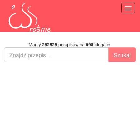
Toggl
naviga
Mamy
252825
przepisów na
598
blogach.