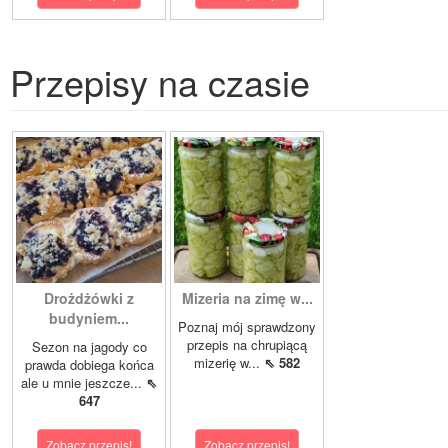
Przepisy na czasie
Drożdżówki z
Mizeria na zimę w...
budyniem...
Poznaj mój sprawdzony
przepis na chrupiącą
Sezon na jagody co
mizerię w...
⇖ 582
prawda dobiega końca
ale u mnie jeszcze...
⇖
647
Zobacz przepis!
Zobacz przepis!