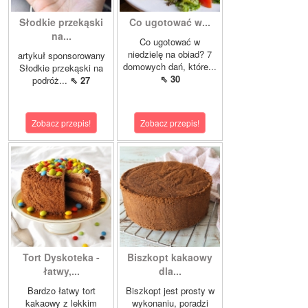
Słodkie przekąski
Co ugotować w...
na...
Co ugotować w
niedzielę na obiad? 7
artykuł sponsorowany
domowych dań, które...
Słodkie przekąski na
⇖ 30
podróż...
⇖ 27
Zobacz przepis!
Zobacz przepis!
Tort Dyskoteka -
Biszkopt kakaowy
łatwy,...
dla...
Bardzo łatwy tort
Biszkopt jest prosty w
kakaowy z lekkim
wykonaniu, poradzi