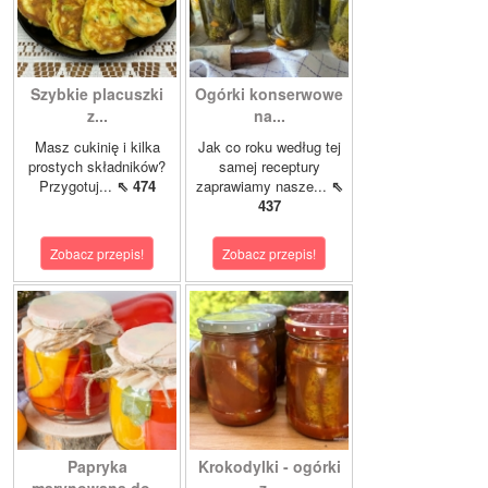
Szybkie placuszki
Ogórki konserwowe
z...
na...
Masz cukinię i kilka
Jak co roku według tej
prostych składników?
samej receptury
Przygotuj...
⇖ 474
zaprawiamy nasze...
⇖
437
Zobacz przepis!
Zobacz przepis!
Papryka
Krokodylki - ogórki