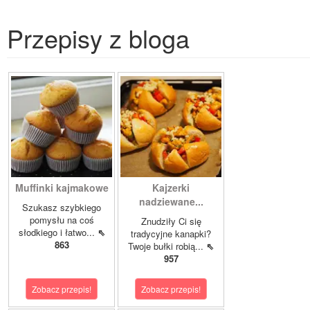
Przepisy z bloga
Muffinki kajmakowe
Kajzerki
nadziewane...
Szukasz szybkiego
pomysłu na coś
Znudziły Ci się
słodkiego i łatwo...
⇖
tradycyjne kanapki?
863
Twoje bułki robią...
⇖
957
Zobacz przepis!
Zobacz przepis!