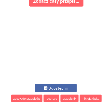
Zobacz cały przepis...
Udostępnij
zeszyt do przepisów
recenzje
przepiśnik
mikrofalówka