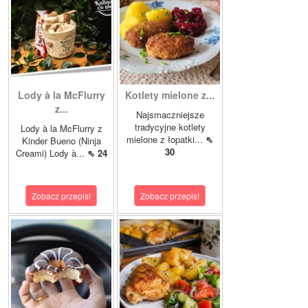
Lody à la McFlurry
Kotlety mielone z...
z...
Najsmaczniejsze
tradycyjne kotlety
Lody à la McFlurry z
mielone z łopatki...
⇖
Kinder Bueno (Ninja
30
Creami) Lody à...
⇖ 24
Zobacz przepis!
Zobacz przepis!