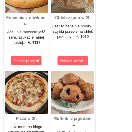
Focaccia z oliwkami
Chleb z gara w 2h
i...
Jest to banalnie prosty i
szybki przepis na chleb
Jeśli nie możecie jeść
pszenny...
⇖ 1010
sera, szukacie mniej
tłustej...
⇖ 1137
Zobacz przepis!
Zobacz przepis!
Pizza w 2h
Muffinki z jagodami
i...
Już mam na blogu
przepis na drożdżową