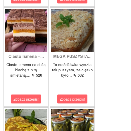
Ciasto Ismena –...
MEGA PUSZYSTA...
Ciasto Ismena na dużą
Ta drożdżówka wyszła
blachę z bitą
tak puszysta, że ciężko
śmietaną,...
⇖ 520
było...
⇖ 502
Zobacz przepis!
Zobacz przepis!