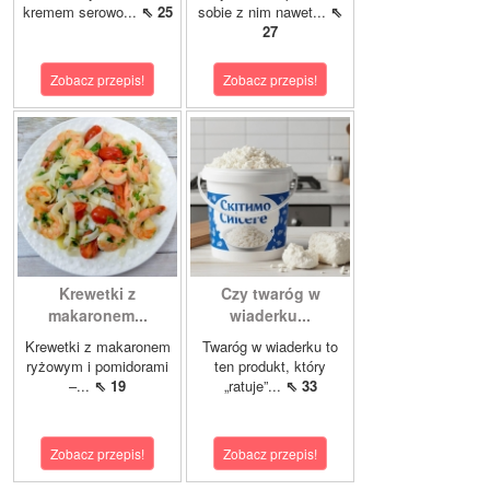
kremem serowo...
⇖ 25
sobie z nim nawet...
⇖
27
Zobacz przepis!
Zobacz przepis!
Krewetki z
Czy twaróg w
makaronem...
wiaderku...
Krewetki z makaronem
Twaróg w wiaderku to
ryżowym i pomidorami
ten produkt, który
–...
⇖ 19
„ratuje”...
⇖ 33
Zobacz przepis!
Zobacz przepis!