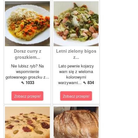
Dorsz curry z
Letni zielony bigos
groszkiem...
z...
Nie lubisz ryb? Na
Lato pewnie kojarzy
wspomnienie
wam się z wieloma
gotowanego groszku z...
kolorowymi
⇖ 1033
warzywami...
⇖ 834
Zobacz przepis!
Zobacz przepis!