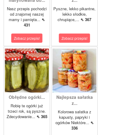
marynowana do...
z...
Nasz przepis pochodzi
Pyszne, lekko pikantne,
od znajomej naszej
lekko słodkie,
mamy i pamięta...
⇖
chrupiące,...
⇖ 367
431
Zobacz przepis!
Zobacz przepis!
Obłędne ogórki...
Najlepsza sałatka
z...
Robię te ogórki już
trzeci rok, są pyszne.
Kolorowa sałatka z
Zdecydowanie...
⇖ 365
kapusty, papryki i
ogórków Niektóre...
⇖
336