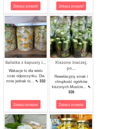
Zobacz przepis!
Zobacz przepis!
Sałatka z kapusty i...
Kiszone inaczej,
po...
Wakacje to dla wielu
czas odpoczynku. Dla
Rewelacyjny smak i
mnie jednak to...
⇖ 332
chrupkość ogórków
kiszonych.Musicie...
⇖
326
Zobacz przepis!
Zobacz przepis!