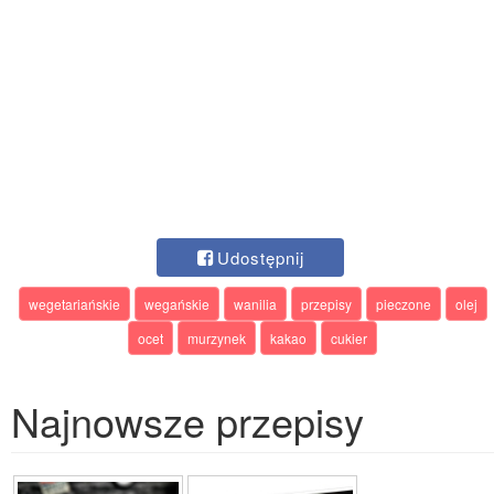
Udostępnij
wegetariańskie
wegańskie
wanilia
przepisy
pieczone
olej
ocet
murzynek
kakao
cukier
Najnowsze przepisy