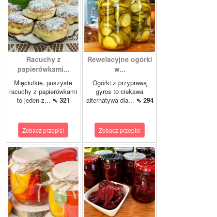
Racuchy z
Rewelacyjne ogórki
papierówkami...
w...
Mięciutkie, puszyste
Ogórki z przyprawą
racuchy z papierówkami
gyros to ciekawa
to jeden z...
⇖ 321
alternatywa dla...
⇖ 294
Zobacz przepis!
Zobacz przepis!