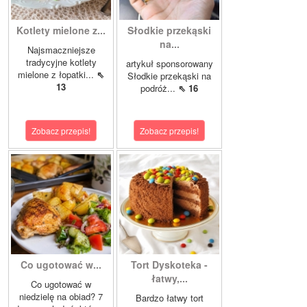
Kotlety mielone z...
Słodkie przekąski
na...
Najsmaczniejsze
tradycyjne kotlety
artykuł sponsorowany
mielone z łopatki...
⇖
Słodkie przekąski na
13
podróż...
⇖ 16
Zobacz przepis!
Zobacz przepis!
Co ugotować w...
Tort Dyskoteka -
łatwy,...
Co ugotować w
niedzielę na obiad? 7
Bardzo łatwy tort