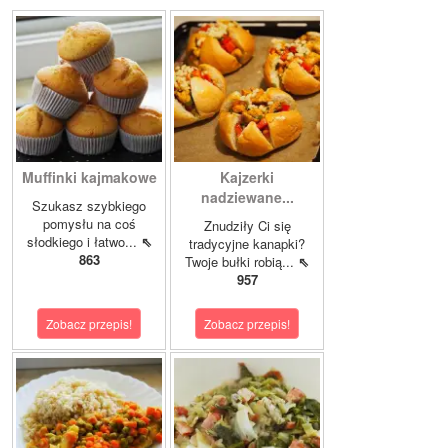
Muffinki kajmakowe
Kajzerki
nadziewane...
Szukasz szybkiego
pomysłu na coś
Znudziły Ci się
słodkiego i łatwo...
⇖
tradycyjne kanapki?
863
Twoje bułki robią...
⇖
957
Zobacz przepis!
Zobacz przepis!