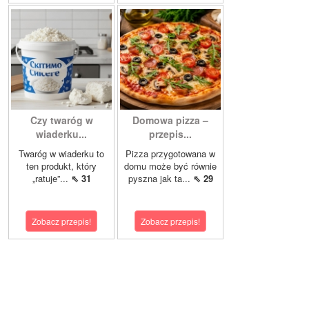
Czy twaróg w
Domowa pizza –
wiaderku...
przepis...
Twaróg w wiaderku to
Pizza przygotowana w
ten produkt, który
domu może być równie
„ratuje”...
⇖ 31
pyszna jak ta...
⇖ 29
Zobacz przepis!
Zobacz przepis!