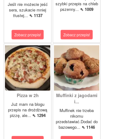
szybki przepis na chleb
Jeśli nie możecie jeść
pszenny...
⇖ 1009
sera, szukacie mniej
tłustej...
⇖ 1137
Zobacz przepis!
Zobacz przepis!
Pizza w 2h
Muffinki z jagodami
i...
Już mam na blogu
przepis na drożdżową
Muffinek nie trzeba
pizzę, ale...
⇖ 1294
nikomu
przedstawiać.Dodać do
bazowego...
⇖ 1146