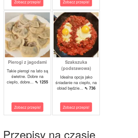
Zobacz przepis!
Zobacz przepis!
Pierogi z jagodami
Szakszuka
(podstawowa)
Takie pierogi na lato są
świetne. Dobre na
Idealna opcja jako
ciepło, dobre...
⇖ 1255
śniadanie na ciepło, na
obiad będzie...
⇖ 736
Zobacz przepis!
Zobacz przepis!
Przepisy na czasie