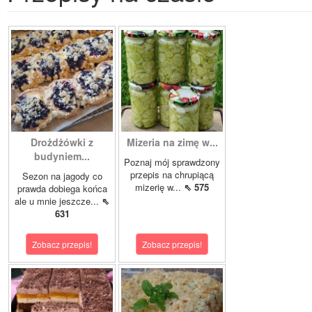
Drożdżówki z
Mizeria na zimę w...
budyniem...
Poznaj mój sprawdzony
przepis na chrupiącą
Sezon na jagody co
mizerię w...
⇖ 575
prawda dobiega końca
ale u mnie jeszcze...
⇖
631
Zobacz przepis!
Zobacz przepis!