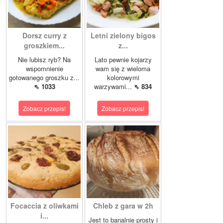
Dorsz curry z
Letni zielony bigos
groszkiem...
z...
Nie lubisz ryb? Na
Lato pewnie kojarzy
wspomnienie
wam się z wieloma
gotowanego groszku z...
kolorowymi
⇖ 1033
warzywami...
⇖ 834
Zobacz przepis!
Zobacz przepis!
Focaccia z oliwkami
Chleb z gara w 2h
i...
Jest to banalnie prosty i