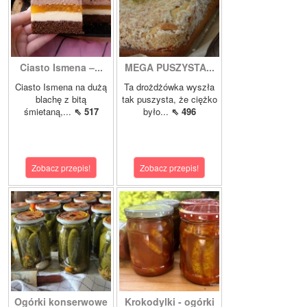
Ciasto Ismena –...
MEGA PUSZYSTA...
Ciasto Ismena na dużą
Ta drożdżówka wyszła
blachę z bitą
tak puszysta, że ciężko
śmietaną,...
⇖ 517
było...
⇖ 496
Zobacz przepis!
Zobacz przepis!
Ogórki konserwowe
Krokodylki - ogórki