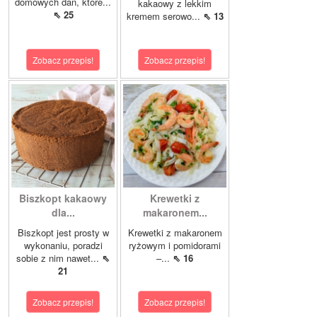
domowych dań, które...
kakaowy z lekkim
⇖ 25
kremem serowo...
⇖ 13
Zobacz przepis!
Zobacz przepis!
Biszkopt kakaowy
Krewetki z
dla...
makaronem...
Biszkopt jest prosty w
Krewetki z makaronem
wykonaniu, poradzi
ryżowym i pomidorami
sobie z nim nawet...
⇖
–...
⇖ 16
21
Zobacz przepis!
Zobacz przepis!