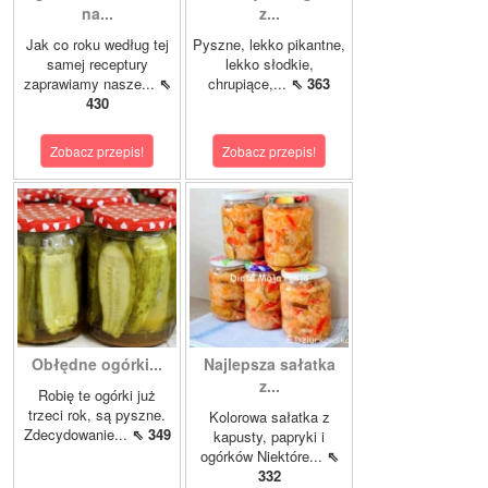
na...
z...
Jak co roku według tej
Pyszne, lekko pikantne,
samej receptury
lekko słodkie,
zaprawiamy nasze...
⇖
chrupiące,...
⇖ 363
430
Zobacz przepis!
Zobacz przepis!
Obłędne ogórki...
Najlepsza sałatka
z...
Robię te ogórki już
trzeci rok, są pyszne.
Kolorowa sałatka z
Zdecydowanie...
⇖ 349
kapusty, papryki i
ogórków Niektóre...
⇖
332