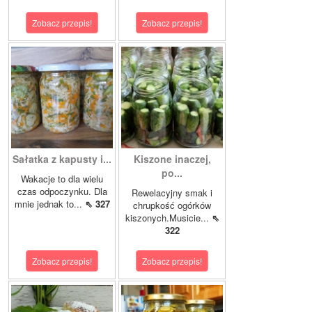
Zobacz przepis!
Zobacz przepis!
Sałatka z kapusty i...
Kiszone inaczej,
po...
Wakacje to dla wielu
czas odpoczynku. Dla
Rewelacyjny smak i
mnie jednak to...
⇖ 327
chrupkość ogórków
kiszonych.Musicie...
⇖
322
Zobacz przepis!
Zobacz przepis!