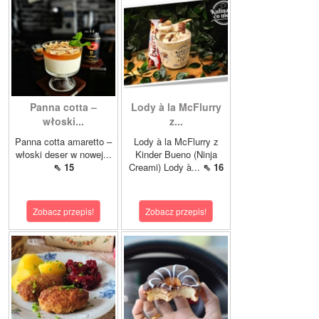
Panna cotta –
Lody à la McFlurry
włoski...
z...
Panna cotta amaretto –
Lody à la McFlurry z
włoski deser w nowej...
Kinder Bueno (Ninja
⇖ 15
Creami) Lody à...
⇖ 16
Zobacz przepis!
Zobacz przepis!