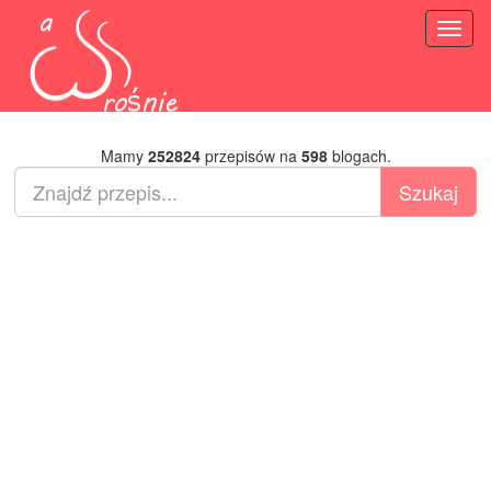
Toggl
naviga
Mamy
252824
przepisów na
598
blogach.