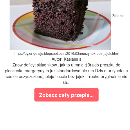
Źródło:
https://pyza-gotuje.blogspot.com/2016/03/murzynek-bez-jajek.html
Autor: Kasiass s
Znow deficyt skladnikow.. jak to u mnie :)Braklo proszku do
pieczenia, margaryny to juz standardowo nie ma.Dzis murzynek na
sodzie oczyszczonej, oleju i occie bez jajek. Troche oryginalnie nie
sa...
Zobacz cały przepis...