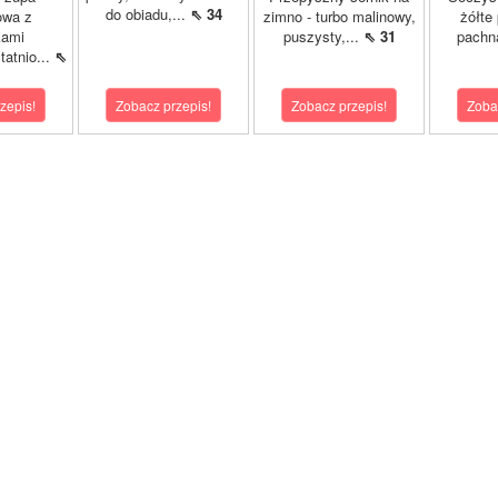
do obiadu,...
⇖ 34
owa z
zimno - turbo malinowy,
żółte
kami
puszysty,...
⇖ 31
pachn
atnio...
⇖
zepis!
Zobacz przepis!
Zobacz przepis!
Zoba