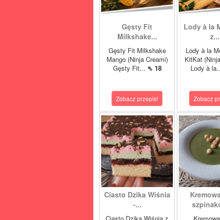
Gęsty Fit
Lody à la 
Milkshake...
z...
Gęsty Fit Milkshake
Lody à la M
Mango (Ninja Creami)
KitKat (Ninj
Gęsty Fit...
⇖ 18
Lody à la.
Zobacz przepis!
Zobacz pr
Ciasto Dzika Wiśnia
Kremowa
-...
szpinako
Ciasto Dzika Wiśnia z
Kremowa