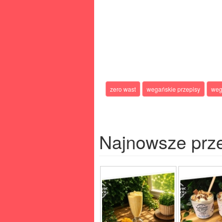
zero wast
wegańskie przepisy
weg
Najnowsze prz