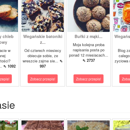
y chleb
Wegańskie batoniki
Bułki z mąki...
Wegańsk
owy
z...
Moja kolejna proba
napisania posta po
acie w
Od czterech miesiecy
Blog z
ponad 12 miesiacach...
nej
obiecuje sobie, ze
calego
⇖ 2737
tości?
wreszcie zajme sie...
⇖
zyciowa 
..
⇖ 1092
997
zepis!
Zobacz przepis!
Zobacz przepis!
Zoba
asie