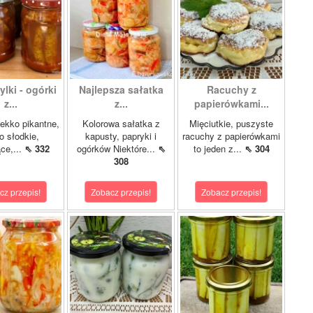
lki - ogórki
Najlepsza sałatka
Racuchy z
z...
z...
papierówkami...
ekko pikantne,
Kolorowa sałatka z
Mięciutkie, puszyste
o słodkie,
kapusty, papryki i
racuchy z papierówkami
ce,...
⇖ 332
ogórków Niektóre...
⇖
to jeden z...
⇖ 304
308
cz przepis!
Zobacz przepis!
Zobacz przepis!