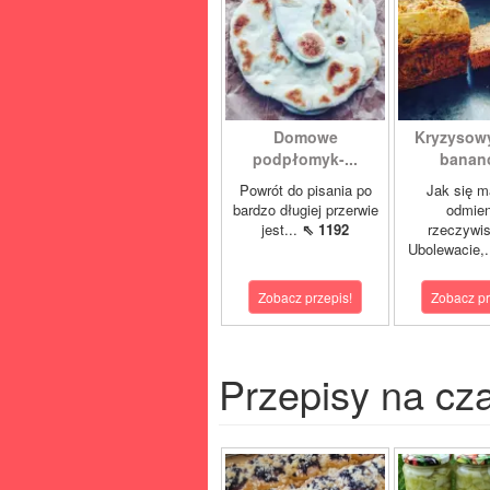
Domowe
Kryzysow
podpłomyk-...
banan
Powrót do pisania po
Jak się m
bardzo długiej przerwie
odmien
jest...
⇖ 1192
rzeczywis
Ubolewacie,.
Zobacz przepis!
Zobacz pr
Przepisy na cz