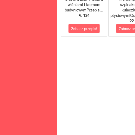
wiśniami i kremem
szpinak
budyniowymPrzepis...
kulecz
⇖ 124
ptysiowymiOst
22
Zobacz przepis!
Zobacz pr