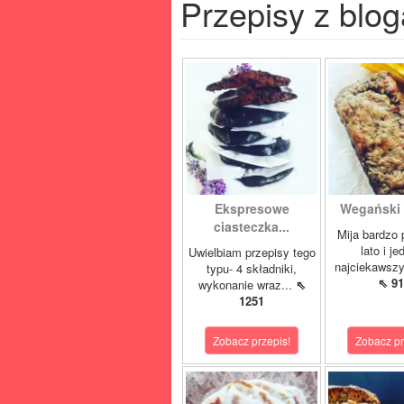
Przepisy z blog
Ekspresowe
Wegański c
ciasteczka...
Mija bardzo 
lato i je
Uwielbiam przepisy tego
najciekawszy
typu- 4 składniki,
⇖ 91
wykonanie wraz...
⇖
1251
Zobacz przepis!
Zobacz pr