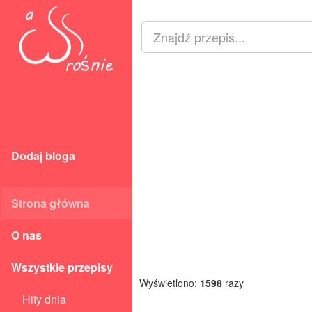
Dodaj bloga
Strona główna
O nas
Wszystkie przepisy
Wyświetlono:
1598
razy
Hity dnia