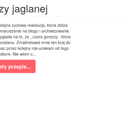
y jaglanej
olejna zyciowa rewolucja, ktora zbliza
 marudzenie na blogu i archiwizowanie
glada na to, ze ,,czara goryczy , ktora
 przelana. Zmaltretowal mnie ten kraj do
kac przez kolejny rok-uciekam od tego
 skore. Nie wiem c...
ły przepis...