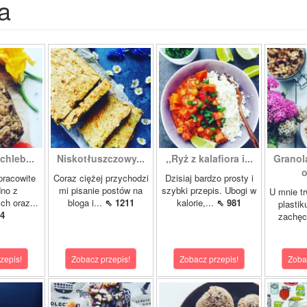
a
hleb...
Niskotłuszczowy...
,,Ryż z kalafiora i...
Granol
o
pracowite
Coraz ciężej przychodzi
Dzisiaj bardzo prosty i
dno z
mi pisanie postów na
szybki przepis. Ubogi w
U mnie tr
ch oraz...
bloga i...
⇖ 1211
kalorie,...
⇖ 981
plastik
4
zachęci
zepis!
Zobacz przepis!
Zobacz przepis!
Zoba