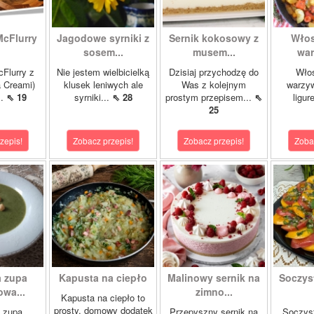
McFlurry
Jagodowe syrniki z
Sernik kokosowy z
Włos
sosem...
musem...
war
cFlurry z
Nie jestem wielbicielką
Dzisiaj przychodzę do
Włos
a Creami)
klusek leniwych ale
Was z kolejnym
warzyw
..
⇖ 19
syrniki...
⇖ 28
prostym przepisem...
⇖
ligur
25
zepis!
Zobacz przepis!
Zobacz przepis!
Zoba
 zupa
Kapusta na ciepło
Malinowy sernik na
Soczys
wa...
zimno...
Kapusta na ciepło to
prosty, domowy dodatek
 zupa
Przepyszny sernik na
Soczyst