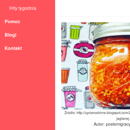
Hity tygodnia
Pomoc
Blogi
Kontakt
Źródło: http://zycieroslinne.blogspot.co
jaglanej
Autor: postemigrac