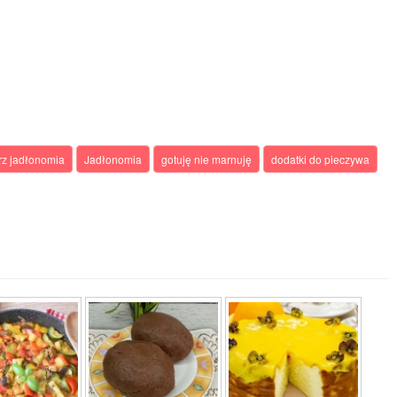
rz jadłonomia
Jadłonomia
gotuję nie marnuję
dodatki do pieczywa