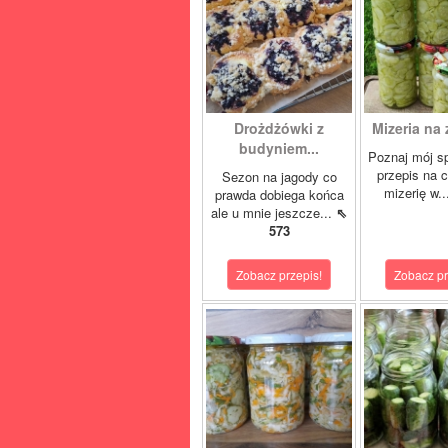
Drożdżówki z
Mizeria na 
budyniem...
Poznaj mój s
przepis na 
Sezon na jagody co
mizerię w.
prawda dobiega końca
ale u mnie jeszcze...
⇖
573
Zobacz przepis!
Zobacz pr