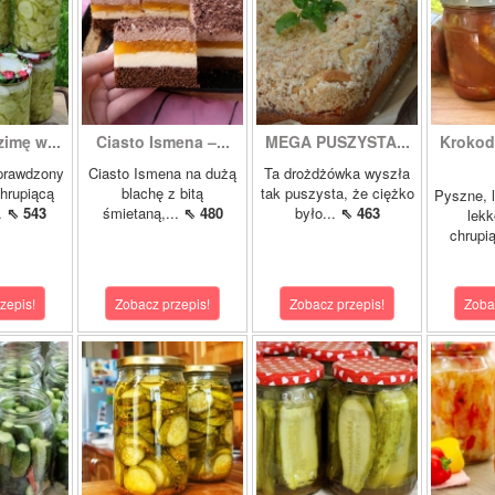
zimę w...
Ciasto Ismena –...
MEGA PUSZYSTA...
Krokody
prawdzony
Ciasto Ismena na dużą
Ta drożdżówka wyszła
chrupiącą
blachę z bitą
tak puszysta, że ciężko
Pyszne, l
..
⇖ 543
śmietaną,...
⇖ 480
było...
⇖ 463
lekk
chrupią
zepis!
Zobacz przepis!
Zobacz przepis!
Zoba