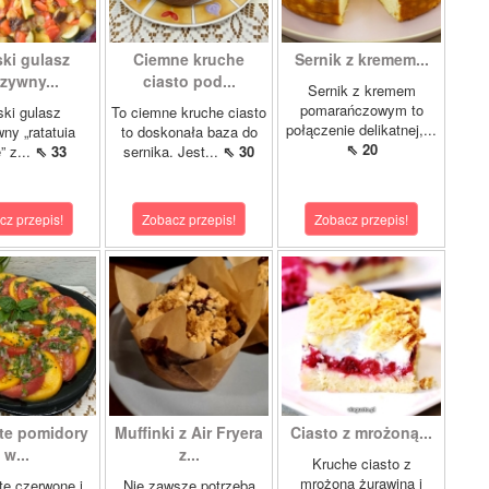
ki gulasz
Ciemne kruche
Sernik z kremem...
zywny...
ciasto pod...
Sernik z kremem
pomarańczowym to
ki gulasz
To ciemne kruche ciasto
połączenie delikatnej,...
ny „ratatuia
to doskonała baza do
⇖ 20
e” z...
⇖ 33
sernika. Jest...
⇖ 30
cz przepis!
Zobacz przepis!
Zobacz przepis!
te pomidory
Muffinki z Air Fryera
Ciasto z mrożoną...
w...
z...
Kruche ciasto z
mrożoną żurawiną i
e czerwone i
Nie zawsze potrzeba