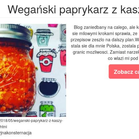
Wegański paprykarz z kasz
Blog zaniedbany na calego, ale k
sie milowymi krokami sprawia, ze
przepisow zeszlo na dalszy plan.Wy
stala sie dla mnie Polska, zostala
granic mozliwosci. Zamiast narze
co wlazi mi pod
Zobacz ca
m/2018/05/weganski-paprykarz-z-kaszy-
.html
yjnakonsternacja