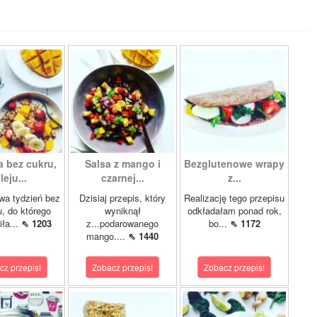
a bez cukru,
Salsa z mango i
Bezglutenowe wrapy
leju...
czarnej...
z...
wa tydzień bez
Dzisiaj przepis, który
Realizację tego przepisu
u, do którego
wyniknął
odkładałam ponad rok,
ła...
⇖ 1203
z...podarowanego
bo...
⇖ 1172
mango....
⇖ 1440
cz przepis!
Zobacz przepis!
Zobacz przepis!