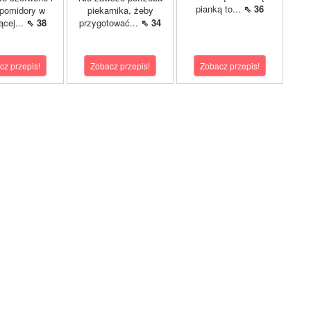
pianką to...
⇖ 36
 pomidory w
piekarnika, żeby
ącej...
⇖ 38
przygotować...
⇖ 34
cz przepis!
Zobacz przepis!
Zobacz przepis!