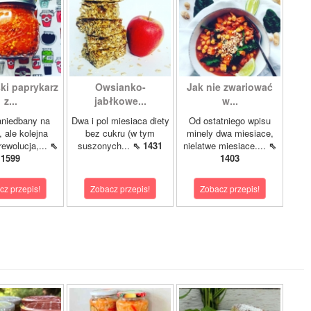
i paprykarz
Owsianko-
Jak nie zwariować
z...
jabłkowe...
w...
aniedbany na
Dwa i pol miesiaca diety
Od ostatniego wpisu
, ale kolejna
bez cukru (w tym
minely dwa miesiace,
rewolucja,...
⇖
suszonych...
⇖ 1431
nielatwe miesiace....
⇖
1599
1403
cz przepis!
Zobacz przepis!
Zobacz przepis!