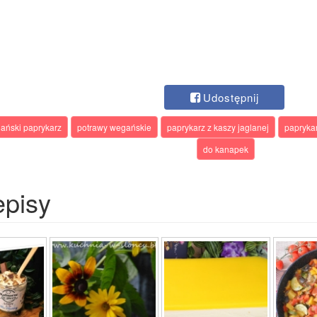
Udostępnij
ański paprykarz
potrawy wegańskie
paprykarz z kaszy jaglanej
papryka
do kanapek
episy