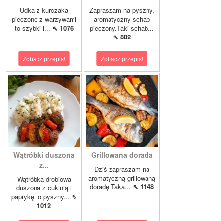
Udka z kurczaka
Zapraszam na pyszny,
pieczone z warzywami
aromatyczny schab
to szybki i...
⇖ 1076
pieczony.Taki schab...
⇖ 882
Zobacz przepis!
Zobacz przepis!
Wątróbki duszona
Grillowana dorada
z...
Dziś zapraszam na
aromatyczną grillowaną
Wątróbka drobiowa
doradę.Taka...
⇖ 1148
duszona z cukinią i
paprykę to pyszny...
⇖
1012