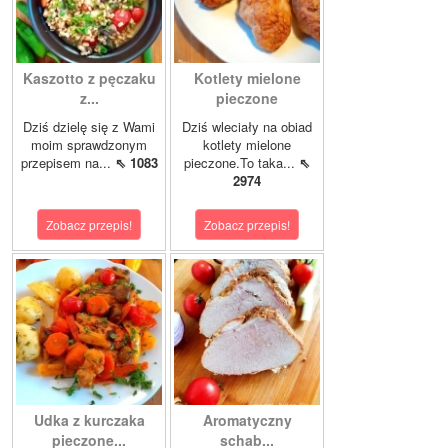
Kaszotto z pęczaku
Kotlety mielone
z...
pieczone
Dziś dzielę się z Wami
Dziś wleciały na obiad
moim sprawdzonym
kotlety mielone
przepisem na...
⇖ 1083
pieczone.To taka...
⇖
2974
Zobacz przepis!
Zobacz przepis!
Udka z kurczaka
Aromatyczny
pieczone...
schab...