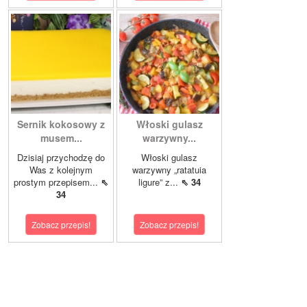
Sernik kokosowy z
Włoski gulasz
musem...
warzywny...
Dzisiaj przychodzę do
Włoski gulasz
Was z kolejnym
warzywny „ratatuia
prostym przepisem...
⇖
ligure” z...
⇖ 34
34
Zobacz przepis!
Zobacz przepis!