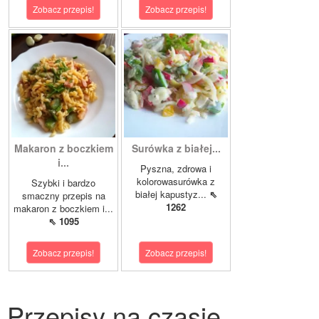
Zobacz przepis!
Zobacz przepis!
Makaron z boczkiem
Surówka z białej...
i...
Pyszna, zdrowa i
kolorowasurówka z
Szybki i bardzo
białej kapustyz...
⇖
smaczny przepis na
1262
makaron z boczkiem i...
⇖ 1095
Zobacz przepis!
Zobacz przepis!
Przepisy na czasie