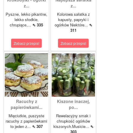
z...
z...
Pyszne, lekko pikantne,
Kolorowa sałatka z
lekko słodkie,
kapusty, papryki i
chrupiące,...
⇖ 335
ogórków Niektóre...
⇖
311
Zobacz przepis!
Zobacz przepis!
Racuchy z
Kiszone inaczej,
papierówkami...
po...
Mięciutkie, puszyste
Rewelacyjny smak i
racuchy z papierówkami
chrupkość ogórków
to jeden z...
⇖ 307
kiszonych.Musicie...
⇖
303