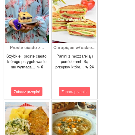
Proste ciasto z...
Chrupiące włoskie...
Szybkie i proste ciasto,
Panini z mozzarellą i
którego przygotowanie
pomidorami Są
nie wymaga...
⇖ 6
przepisy które...
⇖ 24
Zobacz przepis!
Zobacz przepis!