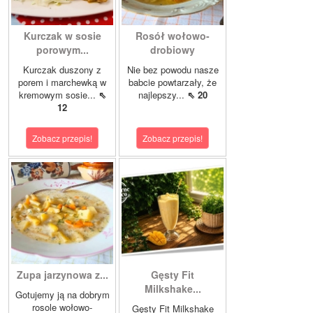
Kurczak w sosie
Rosół wołowo-
porowym...
drobiowy
Kurczak duszony z
Nie bez powodu nasze
porem i marchewką w
babcie powtarzały, że
kremowym sosie...
⇖
najlepszy...
⇖ 20
12
Zobacz przepis!
Zobacz przepis!
Zupa jarzynowa z...
Gęsty Fit
Milkshake...
Gotujemy ją na dobrym
rosole wołowo-
Gęsty Fit Milkshake