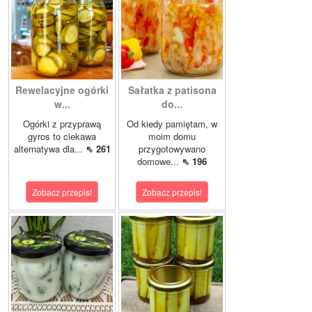
Rewelacyjne ogórki
Sałatka z patisona
w...
do...
Ogórki z przyprawą
Od kiedy pamiętam, w
gyros to ciekawa
moim domu
alternatywa dla...
⇖ 261
przygotowywano
domowe...
⇖ 196
Zobacz przepis!
Zobacz przepis!