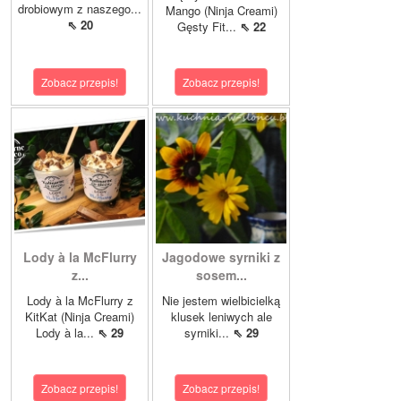
drobiowym z naszego...
Mango (Ninja Creami)
⇖ 20
Gęsty Fit...
⇖ 22
Zobacz przepis!
Zobacz przepis!
Lody à la McFlurry
Jagodowe syrniki z
z...
sosem...
Lody à la McFlurry z
Nie jestem wielbicielką
KitKat (Ninja Creami)
klusek leniwych ale
Lody à la...
⇖ 29
syrniki...
⇖ 29
Zobacz przepis!
Zobacz przepis!