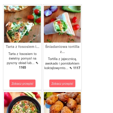
Tarta z łososiem i...
Śniadaniowa tortilla
z...
Tarta z łososiem to
świetny pomysł na
Tortilla z jajecznicą,
pyszny obiad lub...
⇖
awokado i pomidorkiem
1165
koktajlowymto...
⇖ 1117
Zobacz przepis!
Zobacz przepis!