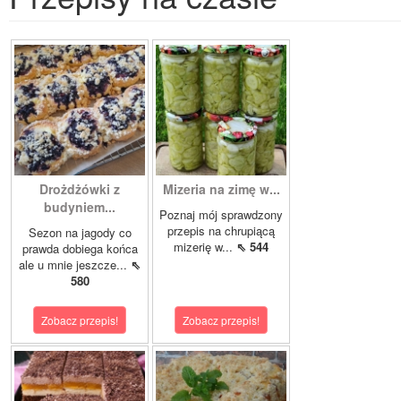
Drożdżówki z
Mizeria na zimę w...
budyniem...
Poznaj mój sprawdzony
przepis na chrupiącą
Sezon na jagody co
mizerię w...
⇖ 544
prawda dobiega końca
ale u mnie jeszcze...
⇖
580
Zobacz przepis!
Zobacz przepis!