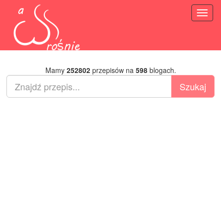
Toggl
naviga
Mamy
252802
przepisów na
598
blogach.