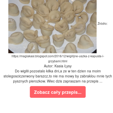
Źródło:
https://magiakasi.blogspot.com/2016/12/wigilijne-uszka-z-kapusta-i-
grzybami.html
Autor: Kasia Łysy
Do wigilii pozostalo kilka dni,a ze w ten dzien na moim
stolegosciczerwony barszcz,to nie ma mowy by zabraklou mnie tych
pysznych pierozkow. Wiec dzis zapraszam na przepis ...
Zobacz cały przepis...