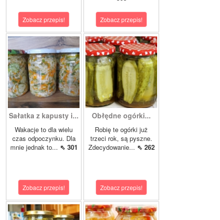
Zobacz przepis!
Zobacz przepis!
Sałatka z kapusty i...
Obłędne ogórki...
Wakacje to dla wielu
Robię te ogórki już
czas odpoczynku. Dla
trzeci rok, są pyszne.
mnie jednak to...
⇖ 301
Zdecydowanie...
⇖ 262
Zobacz przepis!
Zobacz przepis!