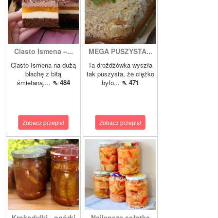
Ciasto Ismena –...
MEGA PUSZYSTA...
Ciasto Ismena na dużą
Ta drożdżówka wyszła
blachę z bitą
tak puszysta, że ciężko
śmietaną,...
⇖ 484
było...
⇖ 471
Zobacz przepis!
Zobacz przepis!
Krokodylki - ogórki
Najlepsza sałatka