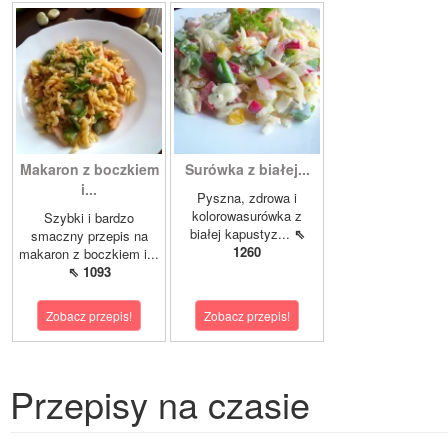
Makaron z boczkiem
Surówka z białej...
i...
Pyszna, zdrowa i
kolorowasurówka z
Szybki i bardzo
białej kapustyz...
⇖
smaczny przepis na
1260
makaron z boczkiem i...
⇖ 1093
Zobacz przepis!
Zobacz przepis!
Przepisy na czasie