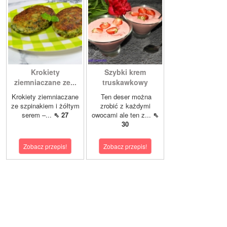
Krokiety
Szybki krem
ziemniaczane ze...
truskawkowy
Krokiety ziemniaczane
Ten deser można
ze szpinakiem i żółtym
zrobić z każdymi
serem –...
⇖ 27
owocami ale ten z...
⇖
30
Zobacz przepis!
Zobacz przepis!