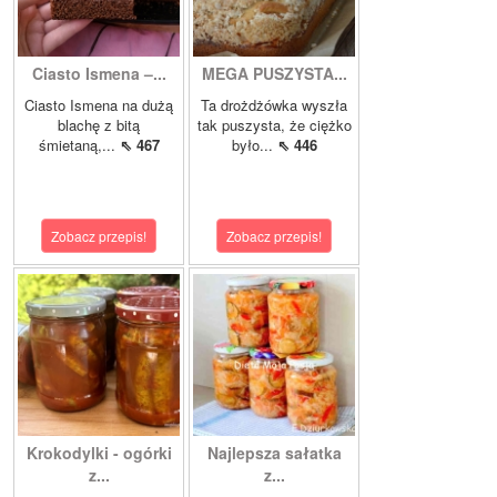
Ciasto Ismena –...
MEGA PUSZYSTA...
Ciasto Ismena na dużą
Ta drożdżówka wyszła
blachę z bitą
tak puszysta, że ciężko
śmietaną,...
⇖ 467
było...
⇖ 446
Zobacz przepis!
Zobacz przepis!
Krokodylki - ogórki
Najlepsza sałatka
z...
z...