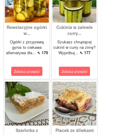
Rewelacyjne ogórki
Cukinia w zalewie
w...
curry...
Ogórki z przyprawą
Szukasz chrupiącej
gyros to ciekawa
cukinii w curry na zimę?
alternatywa dla...
⇖ 179
Wypróbuj...
⇖ 177
Zobacz przepis!
Zobacz przepis!
Szarlotka z
Placek ze śliwkami