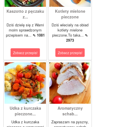
Kaszotto z pęczaku
Kotlety mielone
z...
pieczone
Dziś dzielę się z Wami
Dziś wleciały na obiad
moim sprawdzonym
kotlety mielone
przepisem na...
⇖ 1081
pieczone.To taka...
⇖
2973
Zobacz przepis!
Zobacz przepis!
Udka z kurczaka
Aromatyczny
pieczone...
schab...
Udka z kurczaka
Zapraszam na pyszny,
pieczone z warzywami
aromatyczny schab