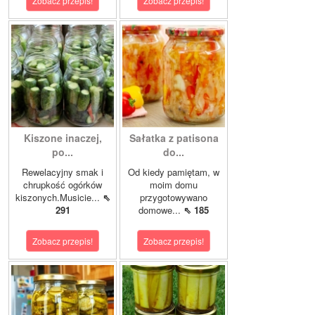
Zobacz przepis!
Zobacz przepis!
Kiszone inaczej,
Sałatka z patisona
po...
do...
Rewelacyjny smak i
Od kiedy pamiętam, w
chrupkość ogórków
moim domu
kiszonych.Musicie...
⇖
przygotowywano
291
domowe...
⇖ 185
Zobacz przepis!
Zobacz przepis!