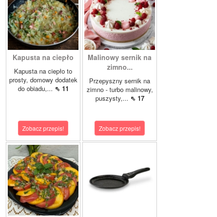
Kapusta na ciepło
Malinowy sernik na
zimno...
Kapusta na ciepło to
prosty, domowy dodatek
Przepyszny sernik na
do obiadu,...
⇖ 11
zimno - turbo malinowy,
puszysty,...
⇖ 17
Zobacz przepis!
Zobacz przepis!