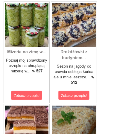
Mizeria na zimę w...
Drożdżówki z
budyniem...
Poznaj mój sprawdzony
przepis na chrupiącą
Sezon na jagody co
mizerię w...
⇖ 527
prawda dobiega końca
ale u mnie jeszcze...
⇖
512
Zobacz przepis!
Zobacz przepis!