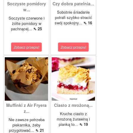
Soczyste pomidory
Czy dobra patelnia...
w...
Sobotnie śniadanie
potrafi szybko stracić
Soczyste czerwone i
swój spokojny...
⇖ 16
żółte pomidory w
pachnącej...
⇖ 25
Zobacz przepis!
Zobacz przepis!
Muffinki z Air Fryera
Ciasto z mrożoną...
z...
Kruche ciasto z
mrożoną żurawiną i
Nie zawsze potrzeba
pianką to...
⇖ 19
piekarnika, żeby
przygotować...
⇖ 21