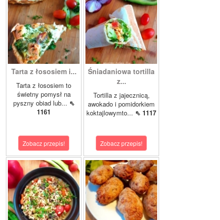
Tarta z łososiem i...
Śniadaniowa tortilla
z...
Tarta z łososiem to
świetny pomysł na
Tortilla z jajecznicą,
pyszny obiad lub...
⇖
awokado i pomidorkiem
1161
koktajlowymto...
⇖ 1117
Zobacz przepis!
Zobacz przepis!