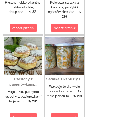
Pyszne, lekko pikantne,
Kolorowa sałatka z
lekko słodkie,
kapusty, papryki i
chrupiące,...
⇖ 321
ogórków Niektóre...
⇖
297
Zobacz przepis!
Zobacz przepis!
Racuchy z
Sałatka z kapusty i...
papierówkami...
Wakacje to dla wielu
czas odpoczynku. Dla
Mięciutkie, puszyste
mnie jednak to...
⇖ 291
racuchy z papierówkami
to jeden z...
⇖ 291