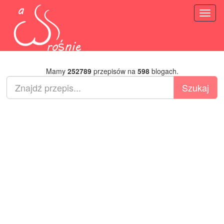
Toggl
naviga
Mamy
252789
przepisów na
598
blogach.