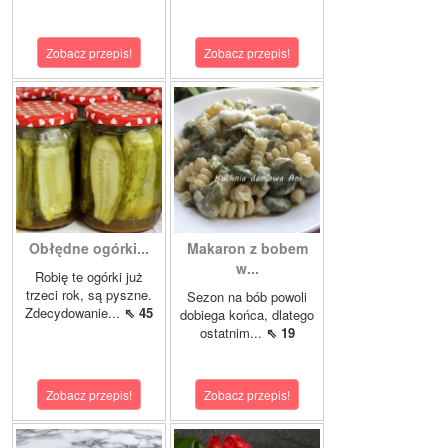
Zobacz przepis!
Zobacz przepis!
Obłędne ogórki...
Makaron z bobem
w...
Robię te ogórki już
trzeci rok, są pyszne.
Sezon na bób powoli
Zdecydowanie...
⇖ 45
dobiega końca, dlatego
ostatnim...
⇖ 19
Zobacz przepis!
Zobacz przepis!