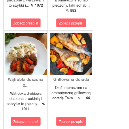
to szybki i...
⇖ 1072
pieczony.Taki schab...
⇖ 882
Zobacz przepis!
Zobacz przepis!
Wątróbki duszona
Grillowana dorada
z...
Dziś zapraszam na
aromatyczną grillowaną
Wątróbka drobiowa
doradę.Taka...
⇖ 1144
duszona z cukinią i
paprykę to pyszny...
⇖
1011
Zobacz przepis!
Zobacz przepis!