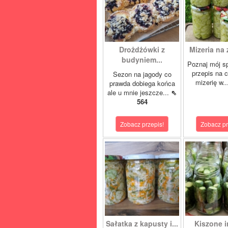
Drożdżówki z
Mizeria na 
budyniem...
Poznaj mój s
przepis na 
Sezon na jagody co
mizerię w.
prawda dobiega końca
ale u mnie jeszcze...
⇖
564
Zobacz przepis!
Zobacz pr
Sałatka z kapusty i...
Kiszone i