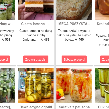
zimę w...
Ciasto Ismena –...
MEGA PUSZYSTA...
Krokody
prawdzony
Ciasto Ismena na dużą
Ta drożdżówka wyszła
chrupiącą
blachę z bitą
tak puszysta, że ciężko
Pyszne, l
..
⇖ 539
śmietaną,...
⇖ 478
było...
⇖ 460
lekk
chrupią
zepis!
Zobacz przepis!
Zobacz przepis!
Zoba
naczej,
Rewelacyjne ogórki
Sałatka z patisona
Cukini