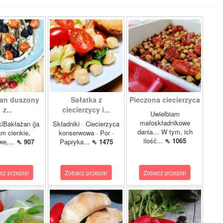
an duszony
Sałatka z
Pieczona ciecierzyca
z...
ciecierzycy i...
Uwielbiam
małoskładnikowe
iBakłażan (ja
Składniki · Ciecierzyca
dania… W tym, ich
m cienkie,
konserwowa · Por ·
ilość...
⇖ 1065
we,...
⇖ 907
Papryka...
⇖ 1475
cz przepis!
Zobacz przepis!
Zobacz przepis!