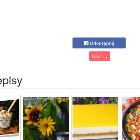
Udostępnij
Witaminy
episy