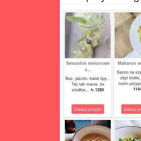
Smoothie melonowe
Makaron w 
z...
Sezon na szp
zbyt krótki
Bez, jaśmin, kwiat lipy...
moim przypa
Też tak macie, że
114
słodkie...
⇖ 1280
Zobacz przepis!
Zobacz pr