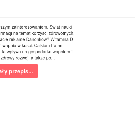
kszym zainteresowaniem. Świat nauki
rmacji na temat korzysci zdrowotnych,
etacie reklame Danonkow? Witamina D
i” wapnia w kosci. Calkiem trafne
na ta wplywa na gospodarke wapniem i
drowy rozwoj, a takze po...
ły przepis...