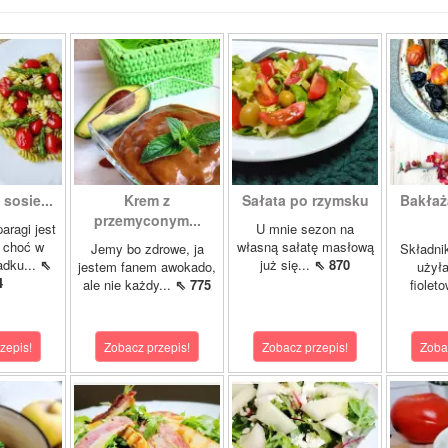
sosie...
Krem z
Sałata po rzymsku
Bakłaż
przemyconym...
aragi jest
U mnie sezon na
, choć w
własną sałatę masłową
Jemy bo zdrowe, ja
Składnik
dku...
⇖
już się...
⇖ 870
jestem fanem awokado,
użyła
4
ale nie każdy...
⇖ 775
fioleto
zepis!
Zobacz przepis!
Zobacz przepis!
Zoba