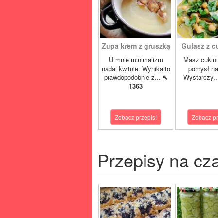
Zupa krem z gruszką
Gulasz z cuk
U mnie minimalizm
Masz cukini
nadal kwitnie. Wynika to
pomysł na
prawdopodobnie z...
⇖
Wystarczy..
1363
Zobacz przepis!
Zobacz pr
Przepisy na cz