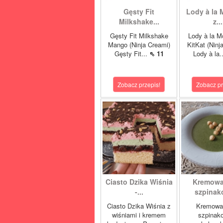
Gęsty Fit
Lody à la 
Milkshake...
z...
Gęsty Fit Milkshake
Lody à la M
Mango (Ninja Creami)
KitKat (Ninj
Gęsty Fit...
⇖ 11
Lody à la.
Zobacz przepis!
Zobacz pr
Ciasto Dzika Wiśnia
Kremowa
-...
szpinako
Ciasto Dzika Wiśnia z
Kremowa
wiśniami i kremem
szpinak