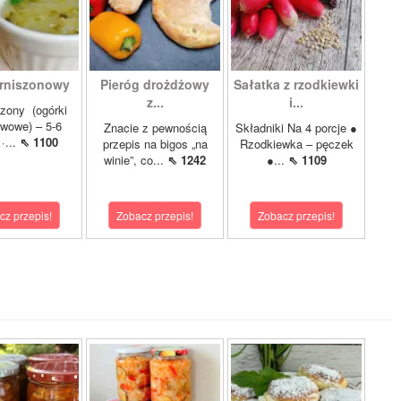
rniszonowy
Pieróg drożdżowy
Sałatka z rzodkiewki
z...
i...
szony (ogórki
wowe) – 5-6
Znacie z pewnością
Składniki Na 4 porcje ●
·...
⇖ 1100
przepis na bigos „na
Rzodkiewka – pęczek
winie”, co...
⇖ 1242
●...
⇖ 1109
cz przepis!
Zobacz przepis!
Zobacz przepis!