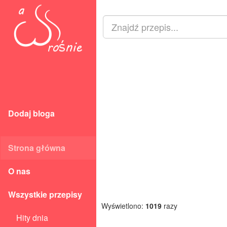
Dodaj bloga
Strona główna
O nas
Wszystkie przepisy
Wyświetlono:
1019
razy
Hity dnia