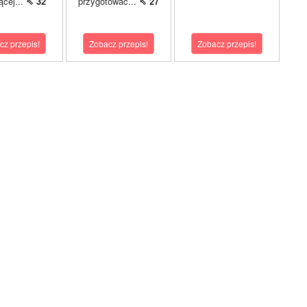
ącej...
⇖ 32
przygotować...
⇖ 27
cz przepis!
Zobacz przepis!
Zobacz przepis!