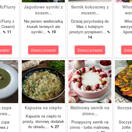
McFlurry
Jagodowe syrniki z
Sernik kokosowy z
Włos
sosem...
musem...
war
cFlurry z
Nie jestem wielbicielką
Dzisiaj przychodzę do
Włos
a Creami)
klusek leniwych ale
Was z kolejnym
warzyw
..
⇖ 11
syrniki...
⇖ 19
prostym przepisem...
⇖
ligur
14
zepis!
Zobacz przepis!
Zobacz przepis!
Zoba
 zupa
Kapusta na ciepło
Malinowy sernik na
Soczys
wa...
zimno...
Kapusta na ciepło to
prosty, domowy dodatek
 zupa
Przepyszny sernik na
Soczyst
do obiadu,...
⇖ 27
owa z
zimno - turbo malinowy,
żółte