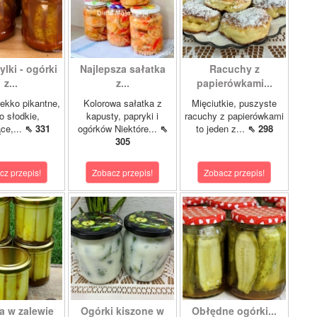
lki - ogórki
Najlepsza sałatka
Racuchy z
z...
z...
papierówkami...
ekko pikantne,
Kolorowa sałatka z
Mięciutkie, puszyste
o słodkie,
kapusty, papryki i
racuchy z papierówkami
ce,...
⇖ 331
ogórków Niektóre...
⇖
to jeden z...
⇖ 298
305
cz przepis!
Zobacz przepis!
Zobacz przepis!
a w zalewie
Ogórki kiszone w
Obłędne ogórki...