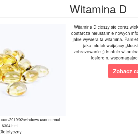
Witamina D
Witamina D cieszy sie coraz wie
dostarcza nieustannie nowych info
jakie wywiera ta witamina. Pami
jako mlotek wbijajacy „klock
zobrazowanie ;) Istotnie witami
fosforem, wspomagajac z
Zobacz ca
pot.com/2019/02/windows-user-normal-
2-6304.html
 Dietetyczny