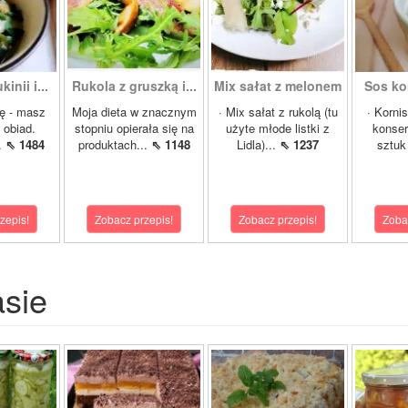
inii i...
Rukola z gruszką i...
Mix sałat z melonem
Sos ko
ę - masz
Moja dieta w znacznym
· Mix sałat z rukolą (tu
· Korni
 obiad.
stopniu opierała się na
użyte młode listki z
konser
.
⇖ 1484
produktach...
⇖ 1148
Lidla)...
⇖ 1237
sztuk 
zepis!
Zobacz przepis!
Zobacz przepis!
Zoba
asie