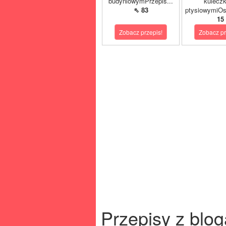
budyniowymPrzepis...
kulecz
⇖ 83
ptysiowymiOst
15
Zobacz przepis!
Zobacz pr
Przepisy z blog