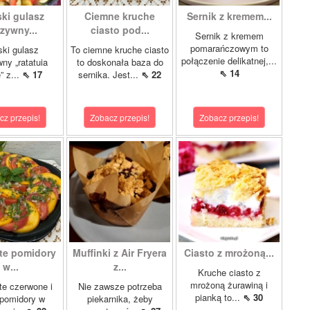
ki gulasz
Ciemne kruche
Sernik z kremem...
zywny...
ciasto pod...
Sernik z kremem
pomarańczowym to
ki gulasz
To ciemne kruche ciasto
połączenie delikatnej,...
ny „ratatuia
to doskonała baza do
⇖ 14
e” z...
⇖ 17
sernika. Jest...
⇖ 22
cz przepis!
Zobacz przepis!
Zobacz przepis!
te pomidory
Muffinki z Air Fryera
Ciasto z mrożoną...
w...
z...
Kruche ciasto z
mrożoną żurawiną i
e czerwone i
Nie zawsze potrzeba
pianką to...
⇖ 30
 pomidory w
piekarnika, żeby