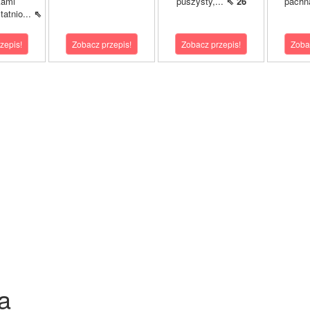
kami
puszysty,...
⇖ 26
pachn
atnio...
⇖
zepis!
Zobacz przepis!
Zobacz przepis!
Zoba
a