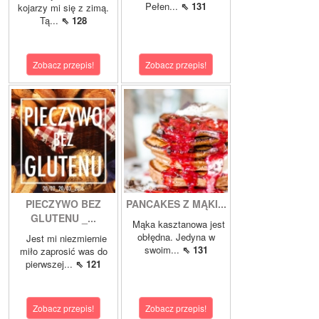
Pełen...
⇖ 131
kojarzy mi się z zimą.
Tą...
⇖ 128
Zobacz przepis!
Zobacz przepis!
PIECZYWO BEZ
PANCAKES Z MĄKI...
GLUTENU _...
Mąka kasztanowa jest
obłędna. Jedyna w
Jest mi niezmiernie
swoim...
⇖ 131
miło zaprosić was do
pierwszej...
⇖ 121
Zobacz przepis!
Zobacz przepis!