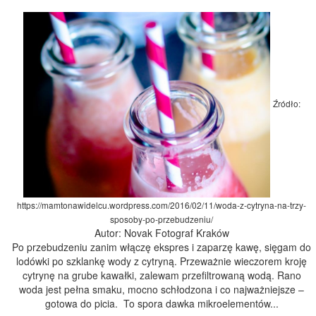
Źródło:
https://mamtonawidelcu.wordpress.com/2016/02/11/woda-z-cytryna-na-trzy-
sposoby-po-przebudzeniu/
Autor: Novak Fotograf Kraków
Po przebudzeniu zanim włączę ekspres i zaparzę kawę, sięgam do
lodówki po szklankę wody z cytryną. Przeważnie wieczorem kroję
cytrynę na grube kawałki, zalewam przefiltrowaną wodą. Rano
woda jest pełna smaku, mocno schłodzona i co najważniejsze –
gotowa do picia. To spora dawka mikroelementów...