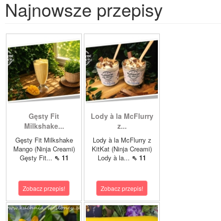
Najnowsze przepisy
Gęsty Fit
Lody à la McFlurry
Milkshake...
z...
Gęsty Fit Milkshake
Lody à la McFlurry z
Mango (Ninja Creami)
KitKat (Ninja Creami)
Gęsty Fit...
⇖ 11
Lody à la...
⇖ 11
Zobacz przepis!
Zobacz przepis!