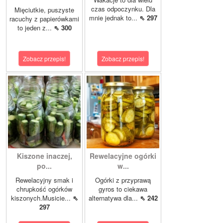
czas odpoczynku. Dla
Mięciutkie, puszyste
mnie jednak to...
⇖ 297
racuchy z papierówkami
to jeden z...
⇖ 300
Zobacz przepis!
Zobacz przepis!
Kiszone inaczej,
Rewelacyjne ogórki
po...
w...
Rewelacyjny smak i
Ogórki z przyprawą
chrupkość ogórków
gyros to ciekawa
kiszonych.Musicie...
⇖
alternatywa dla...
⇖ 242
297