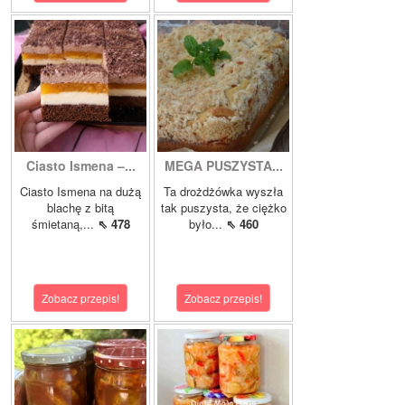
Ciasto Ismena –...
MEGA PUSZYSTA...
Ciasto Ismena na dużą
Ta drożdżówka wyszła
blachę z bitą
tak puszysta, że ciężko
śmietaną,...
⇖ 478
było...
⇖ 460
Zobacz przepis!
Zobacz przepis!