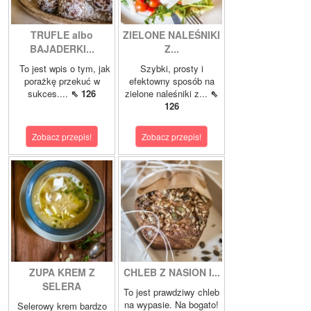
TRUFLE albo
ZIELONE NALEŚNIKI
BAJADERKI...
Z...
To jest wpis o tym, jak
Szybki, prosty i
porażkę przekuć w
efektowny sposób na
sukces....
⇖ 126
zielone naleśniki z...
⇖
126
Zobacz przepis!
Zobacz przepis!
ZUPA KREM Z
CHLEB Z NASION I...
SELERA
To jest prawdziwy chleb
na wypasie. Na bogato!
Selerowy krem bardzo