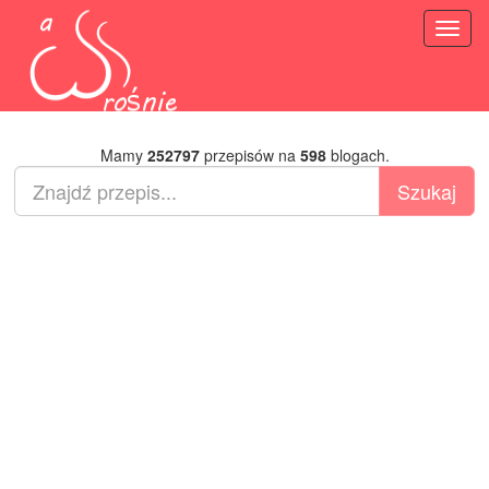
Toggl
naviga
Mamy
252797
przepisów na
598
blogach.