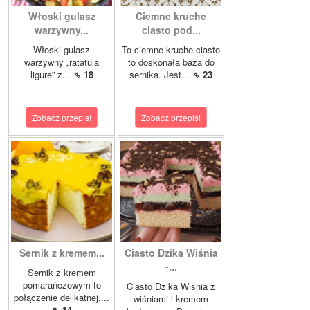
Włoski gulasz
Ciemne kruche
warzywny...
ciasto pod...
Włoski gulasz
To ciemne kruche ciasto
warzywny „ratatuia
to doskonała baza do
ligure” z...
⇖ 18
sernika. Jest...
⇖ 23
Zobacz przepis!
Zobacz przepis!
Sernik z kremem...
Ciasto Dzika Wiśnia
-...
Sernik z kremem
pomarańczowym to
Ciasto Dzika Wiśnia z
połączenie delikatnej,...
wiśniami i kremem
⇖ 14