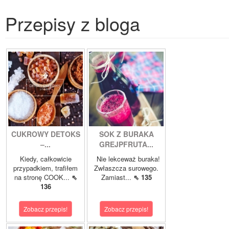
Przepisy z bloga
CUKROWY DETOKS
SOK Z BURAKA
–...
GREJPFRUTA...
Kiedy, całkowicie
Nie lekceważ buraka!
przypadkiem, trafiłem
Zwłaszcza surowego.
na stronę COOK...
⇖
Zamiast...
⇖ 135
136
Zobacz przepis!
Zobacz przepis!