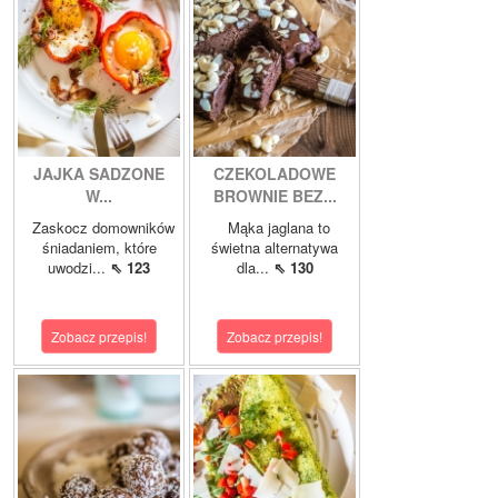
JAJKA SADZONE
CZEKOLADOWE
W...
BROWNIE BEZ...
Zaskocz domowników
Mąka jaglana to
śniadaniem, które
świetna alternatywa
uwodzi...
⇖ 123
dla...
⇖ 130
Zobacz przepis!
Zobacz przepis!