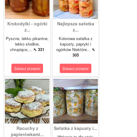
Krokodylki - ogórki
Najlepsza sałatka
z...
z...
Pyszne, lekko pikantne,
Kolorowa sałatka z
lekko słodkie,
kapusty, papryki i
chrupiące,...
⇖ 331
ogórków Niektóre...
⇖
305
Zobacz przepis!
Zobacz przepis!
Racuchy z
Sałatka z kapusty i...
papierówkami...
Wakacje to dla wielu