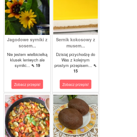
Jagodowe syrniki z
Sernik kokosowy z
sosem...
musem...
Nie jestem wielbicielką
Dzisiaj przychodzę do
klusek leniwych ale
Was z kolejnym
syrniki...
⇖ 19
prostym przepisem...
⇖
15
Zobacz przepis!
Zobacz przepis!