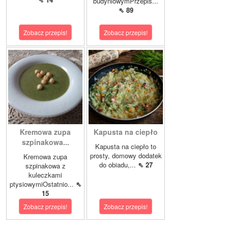
budyniowymPrzepis...
⇖ 89
Zobacz przepis!
Zobacz przepis!
Kremowa zupa
Kapusta na ciepło
szpinakowa...
Kapusta na ciepło to
prosty, domowy dodatek
Kremowa zupa
do obiadu,...
⇖ 27
szpinakowa z
kuleczkami
ptysiowymiOstatnio...
⇖
15
Zobacz przepis!
Zobacz przepis!