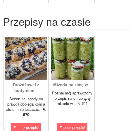
Przepisy na czasie
Drożdżówki z
Mizeria na zimę w...
budyniem...
Poznaj mój sprawdzony
przepis na chrupiącą
Sezon na jagody co
mizerię w...
⇖ 541
prawda dobiega końca
ale u mnie jeszcze...
⇖
570
Zobacz przepis!
Zobacz przepis!