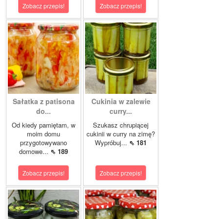
Zobacz przepis!
Zobacz przepis!
Sałatka z patisona
Cukinia w zalewie
do...
curry...
Od kiedy pamiętam, w
Szukasz chrupiącej
moim domu
cukinii w curry na zimę?
przygotowywano
Wypróbuj...
⇖ 181
domowe...
⇖ 189
Zobacz przepis!
Zobacz przepis!