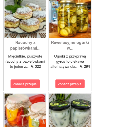
Racuchy z
Rewelacyjne ogórki
papierówkami...
w...
Mięciutkie, puszyste
Ogórki z przyprawą
racuchy z papierówkami
gyros to ciekawa
to jeden z...
⇖ 322
alternatywa dla...
⇖ 294
Zobacz przepis!
Zobacz przepis!