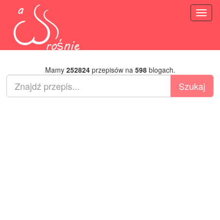
Toggl
naviga
Mamy
252824
przepisów na
598
blogach.