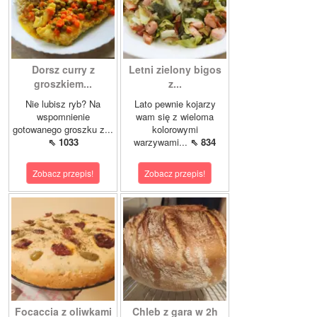
Dorsz curry z
Letni zielony bigos
groszkiem...
z...
Nie lubisz ryb? Na
Lato pewnie kojarzy
wspomnienie
wam się z wieloma
gotowanego groszku z...
kolorowymi
⇖ 1033
warzywami...
⇖ 834
Zobacz przepis!
Zobacz przepis!
Focaccia z oliwkami
Chleb z gara w 2h