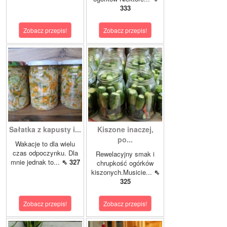
333
Zobacz przepis!
Zobacz przepis!
Sałatka z kapusty i...
Kiszone inaczej,
po...
Wakacje to dla wielu
czas odpoczynku. Dla
Rewelacyjny smak i
mnie jednak to...
⇖ 327
chrupkość ogórków
kiszonych.Musicie...
⇖
325
Zobacz przepis!
Zobacz przepis!