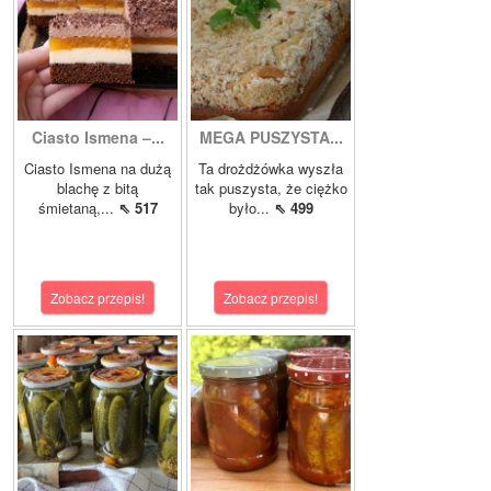
Ciasto Ismena –...
MEGA PUSZYSTA...
Ciasto Ismena na dużą
Ta drożdżówka wyszła
blachę z bitą
tak puszysta, że ciężko
śmietaną,...
⇖ 517
było...
⇖ 499
Zobacz przepis!
Zobacz przepis!