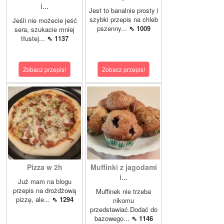
i...
Jest to banalnie prosty i
szybki przepis na chleb
Jeśli nie możecie jeść
pszenny...
⇖ 1009
sera, szukacie mniej
tłustej...
⇖ 1137
Zobacz przepis!
Zobacz przepis!
Pizza w 2h
Muffinki z jagodami
i...
Już mam na blogu
przepis na drożdżową
Muffinek nie trzeba
pizzę, ale...
⇖ 1294
nikomu
przedstawiać.Dodać do
bazowego...
⇖ 1146