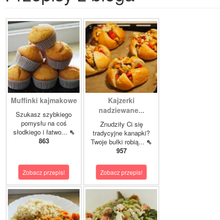
Muffinki kajmakowe
Kajzerki
nadziewane...
Szukasz szybkiego
pomysłu na coś
Znudziły Ci się
słodkiego i łatwo...
⇖
tradycyjne kanapki?
863
Twoje bułki robią...
⇖
957
Zobacz przepis!
Zobacz przepis!