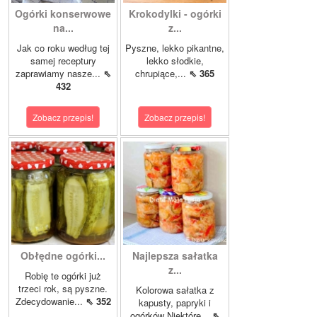
Ogórki konserwowe
Krokodylki - ogórki
na...
z...
Jak co roku według tej
Pyszne, lekko pikantne,
samej receptury
lekko słodkie,
zaprawiamy nasze...
⇖
chrupiące,...
⇖ 365
432
Zobacz przepis!
Zobacz przepis!
Obłędne ogórki...
Najlepsza sałatka
z...
Robię te ogórki już
trzeci rok, są pyszne.
Kolorowa sałatka z
Zdecydowanie...
⇖ 352
kapusty, papryki i
ogórków Niektóre...
⇖