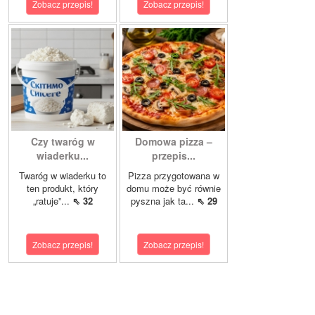
Zobacz przepis!
Zobacz przepis!
Czy twaróg w
Domowa pizza –
wiaderku...
przepis...
Twaróg w wiaderku to
Pizza przygotowana w
ten produkt, który
domu może być równie
„ratuje”...
⇖ 32
pyszna jak ta...
⇖ 29
Zobacz przepis!
Zobacz przepis!