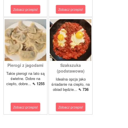
Zobacz przepis!
Zobacz przepis!
Pierogi z jagodami
Szakszuka
(podstawowa)
Takie pierogi na lato są
świetne. Dobre na
Idealna opcja jako
ciepło, dobre...
⇖ 1255
śniadanie na ciepło, na
obiad będzie...
⇖ 736
Zobacz przepis!
Zobacz przepis!