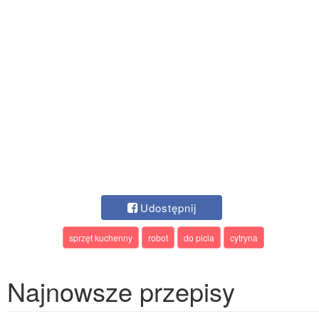
Udostępnij
sprzęt kuchenny
robot
do picia
cytryna
Najnowsze przepisy