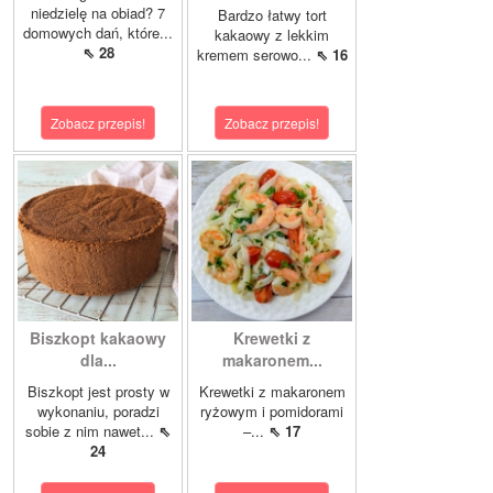
niedzielę na obiad? 7
Bardzo łatwy tort
domowych dań, które...
kakaowy z lekkim
⇖ 28
kremem serowo...
⇖ 16
Zobacz przepis!
Zobacz przepis!
Biszkopt kakaowy
Krewetki z
dla...
makaronem...
Biszkopt jest prosty w
Krewetki z makaronem
wykonaniu, poradzi
ryżowym i pomidorami
sobie z nim nawet...
⇖
–...
⇖ 17
24