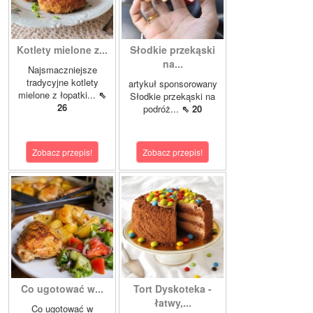
Kotlety mielone z...
Słodkie przekąski
na...
Najsmaczniejsze
tradycyjne kotlety
artykuł sponsorowany
mielone z łopatki...
⇖
Słodkie przekąski na
26
podróż...
⇖ 20
Zobacz przepis!
Zobacz przepis!
Co ugotować w...
Tort Dyskoteka -
łatwy,...
Co ugotować w