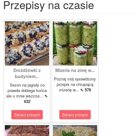
Przepisy na czasie
Drożdżówki z
Mizeria na zimę w...
budyniem...
Poznaj mój sprawdzony
przepis na chrupiącą
Sezon na jagody co
mizerię w...
⇖ 576
prawda dobiega końca
ale u mnie jeszcze...
⇖
632
Zobacz przepis!
Zobacz przepis!