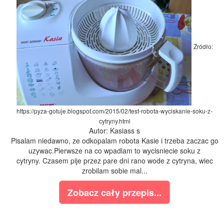
Źródło:
https://pyza-gotuje.blogspot.com/2015/02/test-robota-wyciskanie-soku-z-
cytryny.html
Autor: Kasiass s
Pisalam niedawno, ze odkopalam robota Kasie i trzeba zaczac go
uzywac.Pierwsze na co wpadlam to wycisniecie soku z
cytryny. Czasem pije przez pare dni rano wode z cytryna, wiec
zrobilam sobie mal...
Zobacz cały przepis...