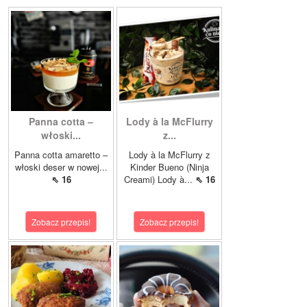
Panna cotta –
Lody à la McFlurry
włoski...
z...
Panna cotta amaretto –
Lody à la McFlurry z
włoski deser w nowej...
Kinder Bueno (Ninja
⇖ 16
Creami) Lody à...
⇖ 16
Zobacz przepis!
Zobacz przepis!