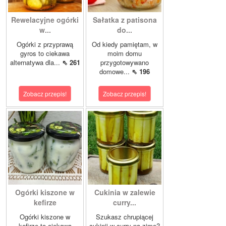
Rewelacyjne ogórki
Sałatka z patisona
w...
do...
Ogórki z przyprawą
Od kiedy pamiętam, w
gyros to ciekawa
moim domu
alternatywa dla...
⇖ 261
przygotowywano
domowe...
⇖ 196
Zobacz przepis!
Zobacz przepis!
Ogórki kiszone w
Cukinia w zalewie
kefirze
curry...
Ogórki kiszone w
Szukasz chrupiącej
kefirze to ciekawa
cukinii w curry na zimę?