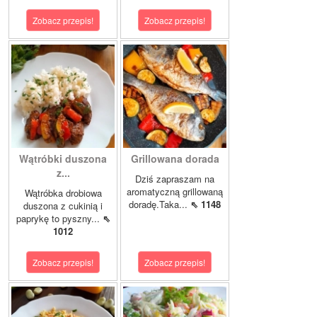
Zobacz przepis!
Zobacz przepis!
Wątróbki duszona
Grillowana dorada
z...
Dziś zapraszam na
aromatyczną grillowaną
Wątróbka drobiowa
doradę.Taka...
⇖ 1148
duszona z cukinią i
paprykę to pyszny...
⇖
1012
Zobacz przepis!
Zobacz przepis!