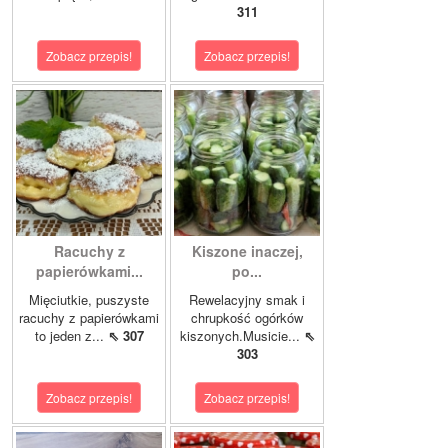
311
Zobacz przepis!
Zobacz przepis!
Racuchy z
Kiszone inaczej,
papierówkami...
po...
Mięciutkie, puszyste
Rewelacyjny smak i
racuchy z papierówkami
chrupkość ogórków
to jeden z...
⇖ 307
kiszonych.Musicie...
⇖
303
Zobacz przepis!
Zobacz przepis!