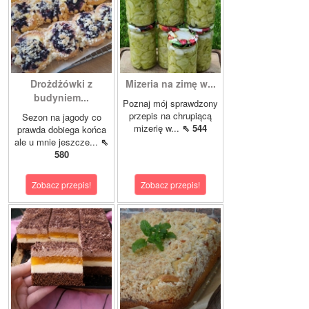
Drożdżówki z
Mizeria na zimę w...
budyniem...
Poznaj mój sprawdzony
przepis na chrupiącą
Sezon na jagody co
mizerię w...
⇖ 544
prawda dobiega końca
ale u mnie jeszcze...
⇖
580
Zobacz przepis!
Zobacz przepis!