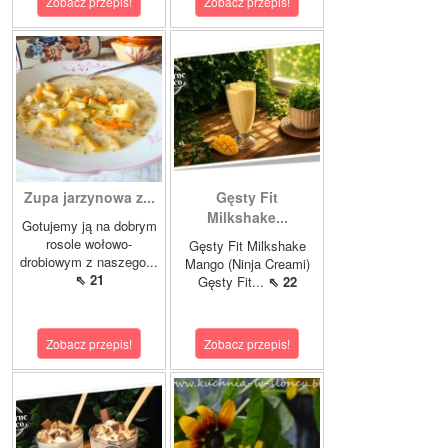
Zobacz przepis!
Zobacz przepis!
Zupa jarzynowa z...
Gęsty Fit
Milkshake...
Gotujemy ją na dobrym
rosole wołowo-
Gęsty Fit Milkshake
drobiowym z naszego...
Mango (Ninja Creami)
⇖ 21
Gęsty Fit...
⇖ 22
Zobacz przepis!
Zobacz przepis!