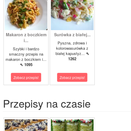
Makaron z boczkiem
Surówka z białej...
i...
Pyszna, zdrowa i
kolorowasurówka z
Szybki i bardzo
białej kapustyz...
⇖
smaczny przepis na
1262
makaron z boczkiem i...
⇖ 1095
Zobacz przepis!
Zobacz przepis!
Przepisy na czasie