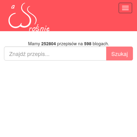
Toggl
naviga
Mamy
252804
przepisów na
598
blogach.