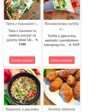
Tarta z łososiem i...
Śniadaniowa tortilla
z...
Tarta z łososiem to
świetny pomysł na
Tortilla z jajecznicą,
pyszny obiad lub...
⇖
awokado i pomidorkiem
1165
koktajlowymto...
⇖ 1117
Zobacz przepis!
Zobacz przepis!
Kaszotto z pęczaku
Kotlety mielone