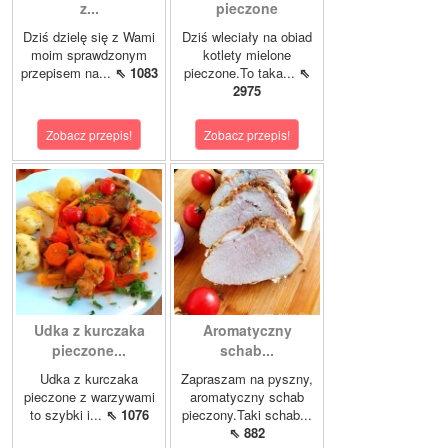
z...
pieczone
Dziś dzielę się z Wami
Dziś wleciały na obiad
moim sprawdzonym
kotlety mielone
przepisem na...
⇖ 1083
pieczone.To taka...
⇖
2975
Zobacz przepis!
Zobacz przepis!
Udka z kurczaka
Aromatyczny
pieczone...
schab...
Udka z kurczaka
Zapraszam na pyszny,
pieczone z warzywami
aromatyczny schab
to szybki i...
⇖ 1076
pieczony.Taki schab...
⇖ 882