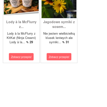
Lody à la McFlurry
Jagodowe syrniki z
z...
sosem...
Lody à la McFlurry z
Nie jestem wielbicielką
KitKat (Ninja Creami)
klusek leniwych ale
Lody à la...
⇖ 29
syrniki...
⇖ 31
Zobacz przepis!
Zobacz przepis!