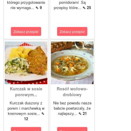
którego przygotowanie
pomidorami Są
nie wymaga...
⇖ 9
przepisy które...
⇖ 25
Zobacz przepis!
Zobacz przepis!
Kurczak w sosie
Rosół wołowo-
porowym...
drobiowy
Kurczak duszony z
Nie bez powodu nasze
porem i marchewką w
babcie powtarzały, że
kremowym sosie...
⇖
najlepszy...
⇖ 21
12