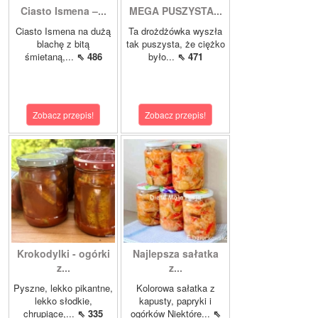
Ciasto Ismena –...
MEGA PUSZYSTA...
Ciasto Ismena na dużą
Ta drożdżówka wyszła
blachę z bitą
tak puszysta, że ciężko
śmietaną,...
⇖ 486
było...
⇖ 471
Zobacz przepis!
Zobacz przepis!
Krokodylki - ogórki
Najlepsza sałatka
z...
z...
Pyszne, lekko pikantne,
Kolorowa sałatka z
lekko słodkie,
kapusty, papryki i
chrupiące,...
⇖ 335
ogórków Niektóre...
⇖