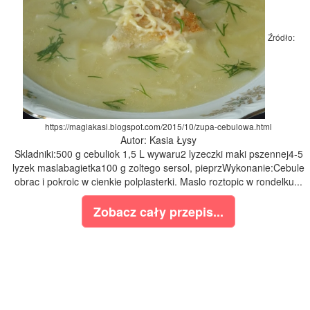
Źródło:
https://magiakasi.blogspot.com/2015/10/zupa-cebulowa.html
Autor: Kasia Łysy
Skladniki:500 g cebuliok 1,5 L wywaru2 lyzeczki maki pszennej4-5
lyzek maslabagietka100 g zoltego sersol, pieprzWykonanie:Cebule
obrac i pokroic w cienkie polplasterki. Maslo roztopic w rondelku...
Zobacz cały przepis...