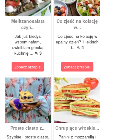
Melitzanosalata
Co zjeść na kolację
czyli...
w...
Jak już kiedyś
Co zjeść na kolację w
wspominałam,
upalny dzień? 7 lekkich
uwielbiam grecką
i...
⇖ 4
kuchnię....
⇖ 3
Zobacz przepis!
Zobacz przepis!
Proste ciasto z...
Chrupiące włoskie...
Szybkie i proste ciasto,
Panini z mozzarellą i