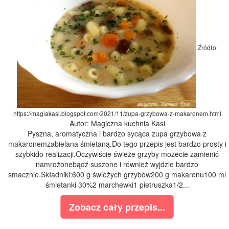
Źródło:
https://magiakasi.blogspot.com/2021/11/zupa-grzybowa-z-makaronem.html
Autor: Magiczna kuchnia Kasi
Pyszna, aromatyczna i bardzo sycąca zupa grzybowa z
makaronemzabielana śmietaną.Do tego przepis jest bardzo prosty i
szybkido realizacji.Oczywiście świeże grzyby możecie zamienić
namrożonebądź suszone i również wyjdzie bardzo
smacznie.Składniki:600 g świeżych grzybów200 g makaronu100 ml
śmietanki 30%2 marchewki1 pietruszka1/2...
Zobacz cały przepis...