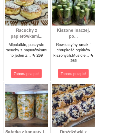
Racuchy z
Kiszone inaczej,
papierówkami...
po...
Mięciutkie, puszyste
Rewelacyjny smak i
racuchy z papierówkami
chrupkość ogórków
to jeden z...
⇖ 269
kiszonych.Musicie...
⇖
265
Zobacz przepis!
Zobacz przepis!
Sałatka z kapusty i...
Drożdżówki z