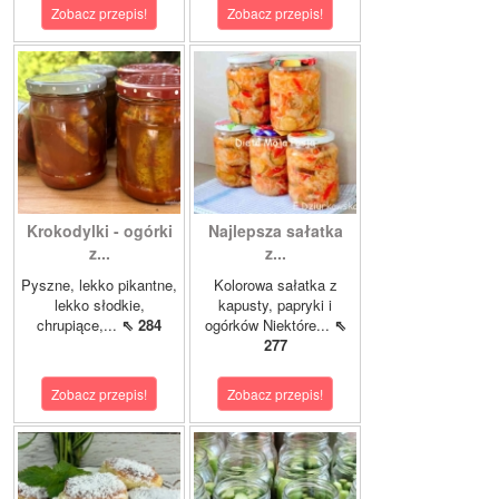
Zobacz przepis!
Zobacz przepis!
Krokodylki - ogórki
Najlepsza sałatka
z...
z...
Pyszne, lekko pikantne,
Kolorowa sałatka z
lekko słodkie,
kapusty, papryki i
chrupiące,...
⇖ 284
ogórków Niektóre...
⇖
277
Zobacz przepis!
Zobacz przepis!