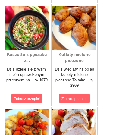
Kaszotto z pęczaku
Kotlety mielone
z...
pieczone
Dziś dzielę się z Wami
Dziś wleciały na obiad
moim sprawdzonym
kotlety mielone
przepisem na...
⇖ 1079
pieczone.To taka...
⇖
2969
Zobacz przepis!
Zobacz przepis!