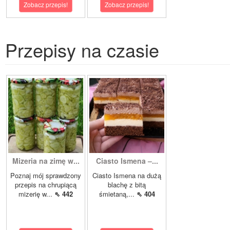
Zobacz przepis!
Zobacz przepis!
Przepisy na czasie
Mizeria na zimę w...
Ciasto Ismena –...
Poznaj mój sprawdzony
Ciasto Ismena na dużą
przepis na chrupiącą
blachę z bitą
mizerię w...
⇖ 442
śmietaną,...
⇖ 404