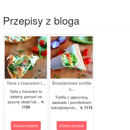
Przepisy z bloga
Tarta z łososiem i...
Śniadaniowa tortilla
z...
Tarta z łososiem to
świetny pomysł na
Tortilla z jajecznicą,
pyszny obiad lub...
⇖
awokado i pomidorkiem
1155
koktajlowymto...
⇖ 1113
Zobacz przepis!
Zobacz przepis!