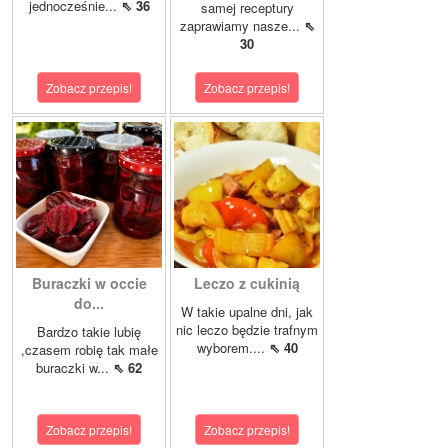
jednocześnie...
⇖ 36
samej receptury
zaprawiamy nasze...
⇖
30
Zobacz przepis!
Zobacz przepis!
Buraczki w occie
Leczo z cukinią
do...
W takie upalne dni, jak
nic leczo będzie trafnym
Bardzo takie lubię
wyborem....
⇖ 40
,czasem robię tak małe
buraczki w...
⇖ 62
Zobacz przepis!
Zobacz przepis!