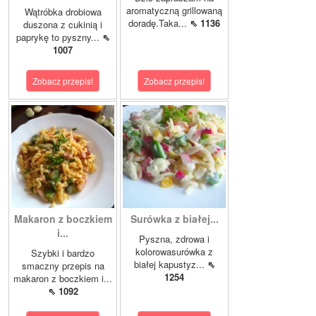
aromatyczną grillowaną
Wątróbka drobiowa
doradę.Taka...
⇖ 1136
duszona z cukinią i
paprykę to pyszny...
⇖
1007
Zobacz przepis!
Zobacz przepis!
Makaron z boczkiem
Surówka z białej...
i...
Pyszna, zdrowa i
kolorowasurówka z
Szybki i bardzo
białej kapustyz...
⇖
smaczny przepis na
1254
makaron z boczkiem i...
⇖ 1092