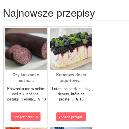
Najnowsze przepisy
Czy kaszankę
Kremowy deser
można...
jogurtowy...
Kaszanka ma w sobie
Latem najbardziej lubię
coś z kuchennej
desery, które są
nostalgii: cebula...
⇖ 13
proste,...
⇖ 13
Zobacz przepis!
Zobacz przepis!