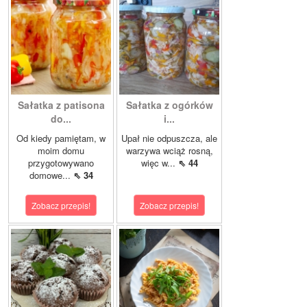
Sałatka z patisona
Sałatka z ogórków
do...
i...
Od kiedy pamiętam, w
Upał nie odpuszcza, ale
moim domu
warzywa wciąż rosną,
przygotowywano
więc w...
⇖ 44
domowe...
⇖ 34
Zobacz przepis!
Zobacz przepis!