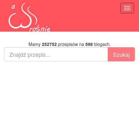
Toggl
naviga
Mamy
252752
przepisów na
598
blogach.