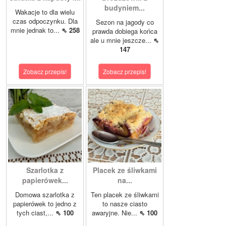
budyniem...
Wakacje to dla wielu
czas odpoczynku. Dla
Sezon na jagody co
mnie jednak to...
⇖ 258
prawda dobiega końca
ale u mnie jeszcze...
⇖
147
Zobacz przepis!
Zobacz przepis!
Szarlotka z
Placek ze śliwkami
papierówek...
na...
Domowa szarlotka z
Ten placek ze śliwkami
papierówek to jedno z
to nasze ciasto
tych ciast,...
⇖ 100
awaryjne. Nie...
⇖ 100