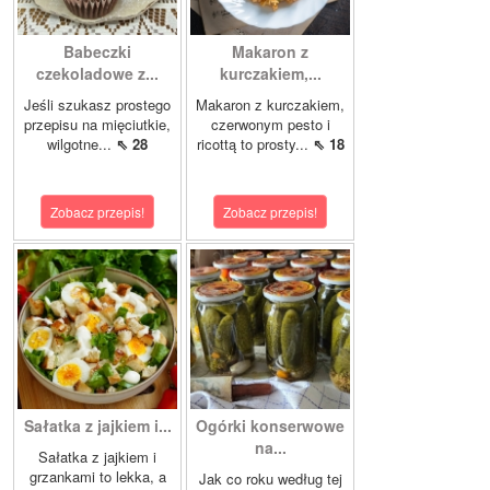
Babeczki
Makaron z
czekoladowe z...
kurczakiem,...
Jeśli szukasz prostego
Makaron z kurczakiem,
przepisu na mięciutkie,
czerwonym pesto i
wilgotne...
⇖ 28
ricottą to prosty...
⇖ 18
Zobacz przepis!
Zobacz przepis!
Sałatka z jajkiem i...
Ogórki konserwowe
na...
Sałatka z jajkiem i
grzankami to lekka, a
Jak co roku według tej