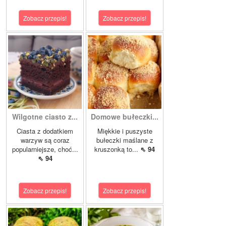
Zobacz przepis!
Zobacz przepis!
Wilgotne ciasto z...
Domowe bułeczki...
Ciasta z dodatkiem
Miękkie i puszyste
warzyw są coraz
bułeczki maślane z
popularniejsze, choć...
kruszonką to...
⇖ 94
⇖ 94
Zobacz przepis!
Zobacz przepis!