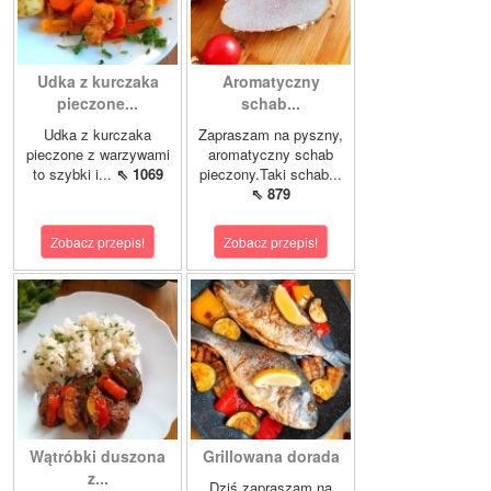
Udka z kurczaka
Aromatyczny
pieczone...
schab...
Udka z kurczaka
Zapraszam na pyszny,
pieczone z warzywami
aromatyczny schab
to szybki i...
⇖ 1069
pieczony.Taki schab...
⇖ 879
Zobacz przepis!
Zobacz przepis!
Wątróbki duszona
Grillowana dorada
z...
Dziś zapraszam na