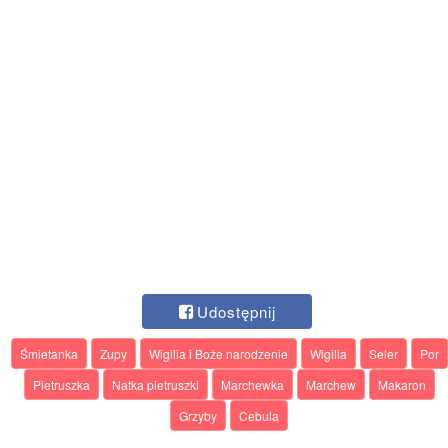
Udostępnij
Śmietanka
Zupy
Wigilia i Boże narodzenie
Wigilia
Seler
Por
Pietruszka
Natka pietruszki
Marchewka
Marchew
Makaron
Grzyby
Cebula